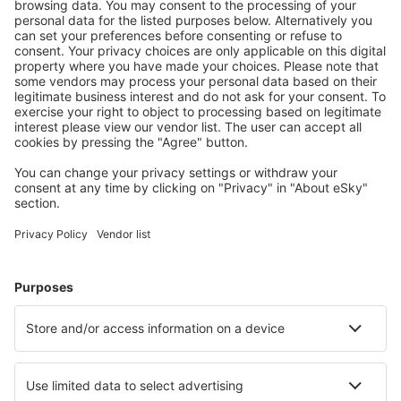
Descarcă aplicația noastră
și organizează-ţi
convenabil călătoriile
Planifică-ți călătoria
Bilete de avion
Cazare
Zbor+Hotel
Hoteluri
Transferuri aeroport
Află mai multe