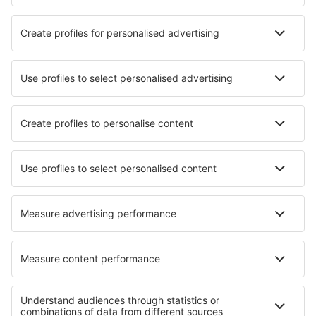
Garanția prețului mic
Aplicație mobilă
Companii aeriene
Wizz Air
Tarom
HiSky
Ryanair
Lufthansa
Despre eSky
Blogul
Cariere
Termeni şi condiţii
Rezervările mele
Politica de Confidențialitate
Politică cookie