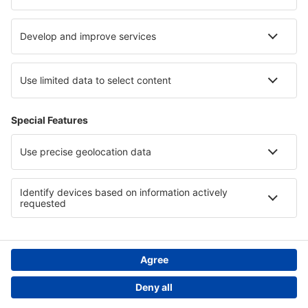
Asistenţă şi contact
Confidențialitate
Țări
Siteuri internaționale
eSky.eu
eSky.com
eDestinos.com