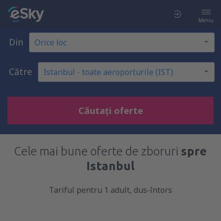
Meniu
Din
Către
Căutați oferte
Cele mai bune oferte de zboruri
spre
Istanbul
Tariful pentru 1 adult, dus-întors