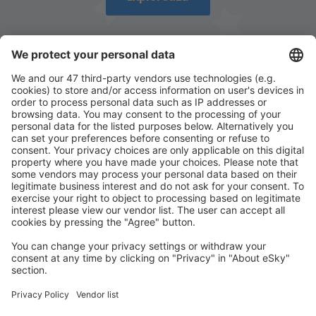
Descarcă aplicația noastră
și organizează-ţi
convenabil călătoriile
Planifică-ți călătoria
Bilete de avion