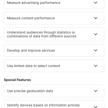
Cariere
Termeni şi condiţii
Rezervările mele
Politica de Confidențialitate
Politică cookie
Asistenţă şi contact
Confidențialitate
Țări
Siteuri internaționale