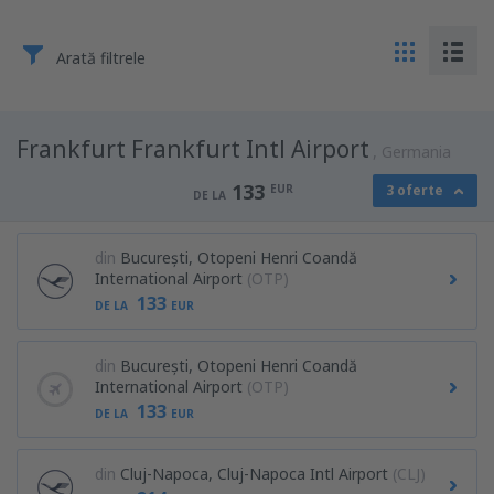
Arată filtrele
Frankfurt Frankfurt Intl Airport
Germania
133
EUR
3 oferte
DE LA
din
București, Otopeni Henri Coandă
International Airport
(OTP)
133
DE LA
EUR
din
București, Otopeni Henri Coandă
International Airport
(OTP)
133
DE LA
EUR
din
Cluj-Napoca, Cluj-Napoca Intl Airport
(CLJ)