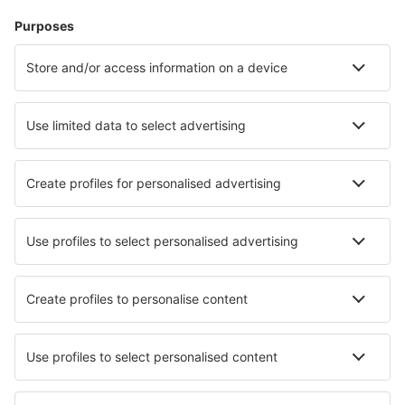
Cazare
Zbor+Hotel
Hoteluri
Transferuri aeroport
Află mai multe
Garanția prețului mic
Aplicație mobilă
Companii aeriene
Wizz Air
Tarom
HiSky
Ryanair
Lufthansa
Despre eSky
Blogul