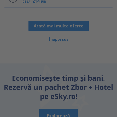
214
DE LA
EUR
Arată mai multe oferte
Înapoi sus
Economiseşte timp și bani.
Rezervă un pachet Zbor + Hotel
pe eSky.ro!
Explorează