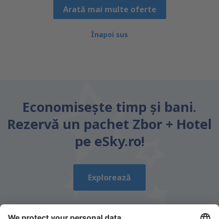
Arată mai multe oferte
Înapoi sus
Economiseşte timp și bani.
Rezervă un pachet Zbor + Hotel
pe eSky.ro!
Explorează