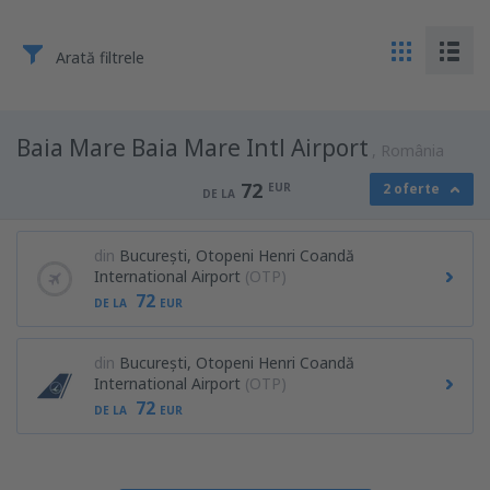
Arată filtrele
Baia Mare Baia Mare Intl Airport
România
72
EUR
2 oferte
DE LA
din
București, Otopeni Henri Coandă
International Airport
(OTP)
72
DE LA
EUR
din
București, Otopeni Henri Coandă
International Airport
(OTP)
72
DE LA
EUR