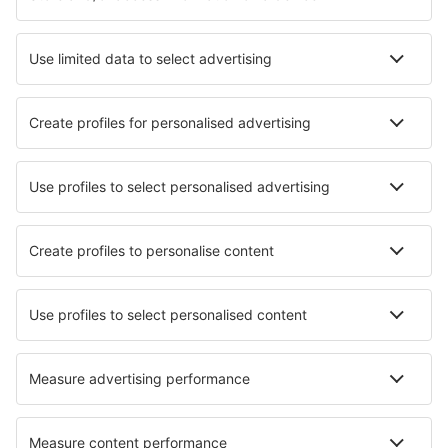
Transferuri aeroport
Află mai multe
Garanția prețului mic
Aplicație mobilă
Companii aeriene
Wizz Air
Tarom
HiSky
Ryanair
Lufthansa
Despre eSky
Blogul
Cariere
Termeni şi condiţii