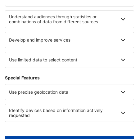
Rezervările mele
Politica de Confidențialitate
Politică cookie
Asistenţă şi contact
Confidențialitate
Țări
Siteuri internaționale
eSky.eu
eSky.com
eDestinos.com