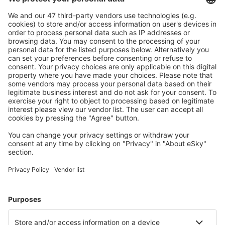
Descarcă aplicația noastră
și organizează-ţi
convenabil călătoriile
Planifică-ți călătoria
Bilete de avion
Cazare
Zbor+Hotel
Hoteluri