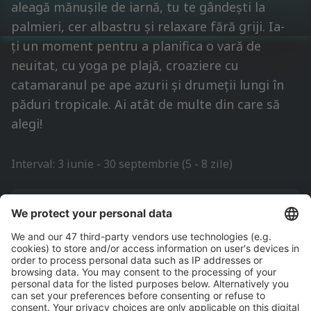
aleagă mănușile de iarnă, tu te gândești la
palmieri, cer albastru și relaxare fără griji. Ia-
ți un moment pentru a planifica o vară de
neuitat, cu yoga pe plajă, croaziere cu
catamaranul pe ape azurii și drumeții lungi în
păduri tropicale. Ai atât de multe din care să
alegi!
Interval: 3 iunie - 30 septembrie (5 - 8 zile)