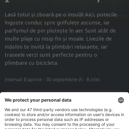
Lasă totul și zboară pe o insulă! Aici, potecile
înguste conduc spre golfulețe ascunse, iar
parfumul de pin plutește în aer. Sunt atât de
multe plaje cu nisip fin și moale. Livezile de
măslini te invită la plimbări relaxante, iar
traseele verzi sunt perfecte pentru o
plimbare cu bicicleta.
Interval: 8 aprilie - 30 septembrie (5 - 8 zile)