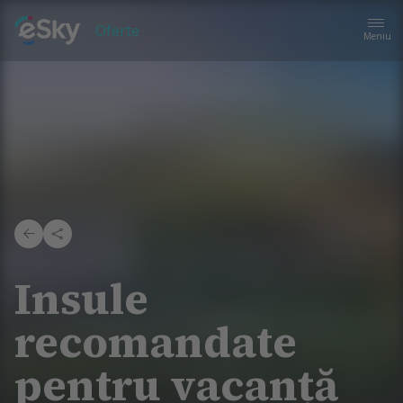
Oferte
Meniu
Insule
recomandate
pentru vacanță