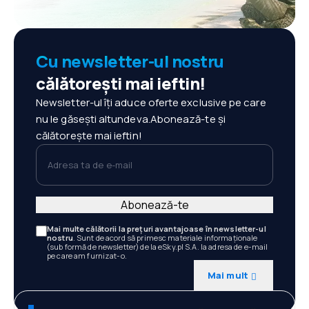
Cu newsletter-ul nostru
călătorești mai ieftin!
Newsletter-ul îți aduce oferte exclusive pe care
nu le găsești altundeva.Abonează-te și
călătorește mai ieftin!
Adresa ta de e-mail
Abonează-te
Mai multe călătorii la prețuri avantajoase în newsletter-ul
nostru
. Sunt de acord să primesc materiale informaționale
(sub formă de newsletter) de la eSky.pl S.A. la adresa de e-mail
pe care am furnizat-o.
Mai mult