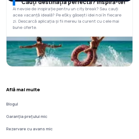
Cauți destinația perfectă? Inspiră-te!
Ai nevoie de inspirație pentru un city break? Sau cauți
acea vacanță ideală? Pe eSky găsești idei noi în fiecare
zi. Descarcă aplicația și fii mereu la curent cu cele mai
bune oferte.
Află mai multe
Blogul
Garanția prețului mic
Rezervare cu avans mic