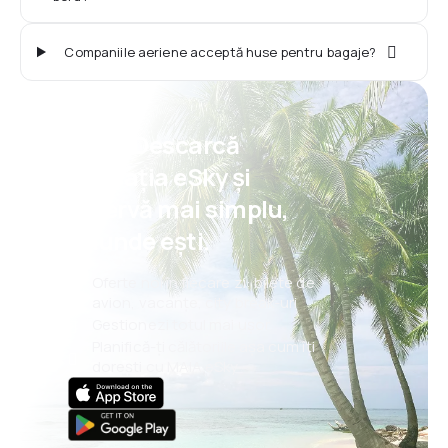
Companiile aeriene acceptă huse pentru bagaje?
Psst! Descarcă
aplicația eSky și
rezervă mai simplu,
oriunde ești.
Oferte noi în fiecare zi: bilete de
avion, vacanțe, city break-uri
Gestionezi totul mai ușor
Planifică-ți călătoriile așa cum îți
dorești cu MAIA eSky