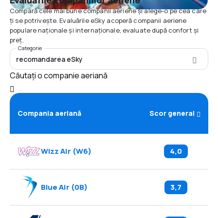
Evaluările companiilor aeriene
Compară cele mai bune companii aeriene și alege-o pe cea care
ți se potrivește. Evaluările eSky acoperă companii aeriene
populare naționale și internaționale, evaluate după confort și
preț.
Categorie
recomandarea eSky
Căutați o companie aeriană
Compania aeriană
Scor general
Wizz Air
(
W6
)
4,0
Blue Air
(
0B
)
3,7