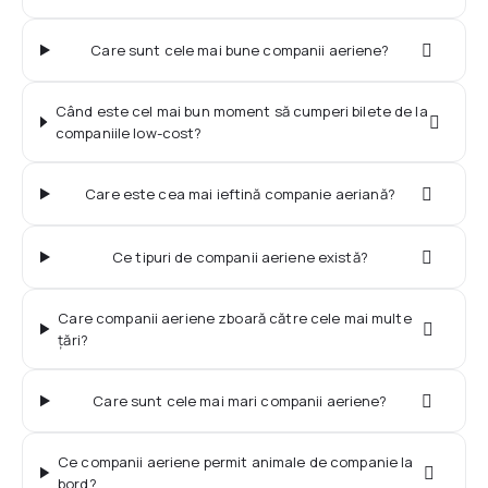
Dimensiunea și greutatea bagajelor - British
Check-in online - SAS
Airways
După aterizare
Care sunt cele mai bune companii aeriene?
Informații aeroporturi
Dimensiunea și greutatea bagajelor - KLM
Ce suveniruri puteţi aduce în România?
Când este cel mai bun moment să cumperi bilete de la
companiile low-cost?
Dimensiunea și greutatea bagajelor - Pegasus
Drepturile și obligațiile pasagerului
Care este cea mai ieftină companie aeriană?
Dimensiunea și greutatea bagajelor - FlyDubai
Ce tipuri de companii aeriene există?
Care companii aeriene zboară către cele mai multe
țări?
Care sunt cele mai mari companii aeriene?
Ce companii aeriene permit animale de companie la
bord?