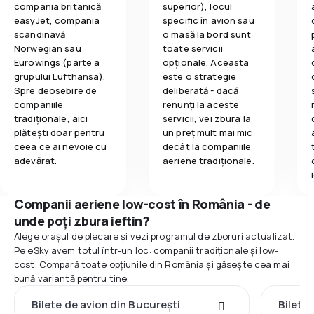
compania britanică
superior), locul
easyJet, compania
specific în avion sau
scandinavă
o masă la bord sunt
Norwegian sau
toate servicii
Eurowings (parte a
opționale. Aceasta
grupului Lufthansa).
este o strategie
Spre deosebire de
deliberată - dacă
companiile
renunți la aceste
tradiționale, aici
servicii, vei zbura la
plătești doar pentru
un preț mult mai mic
ceea ce ai nevoie cu
decât la companiile
adevărat.
aeriene tradiționale.
Companii aeriene low-cost în România - de
unde poți zbura ieftin?
Alege orașul de plecare și vezi programul de zboruri actualizat.
Pe eSky avem totul într-un loc: companii tradiționale și low-
cost. Compară toate opțiunile din România și găsește cea mai
bună variantă pentru tine.
Bilete de avion din București
Bilete 