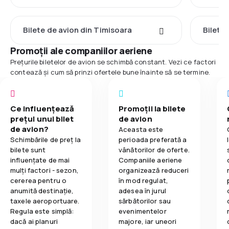
Bilete de avion din Timisoara
Bilete
Promoții ale companiilor aeriene
Prețurile biletelor de avion se schimbă constant. Vezi ce factori
contează și cum să prinzi ofertele bune înainte să se termine.
Ce influențează
Promoții la bilete
prețul unui bilet
de avion
de avion?
Aceasta este
Schimbările de preț la
perioada preferată a
bilete sunt
vânătorilor de oferte.
influențate de mai
Companiile aeriene
mulți factori - sezon,
organizează reduceri
cererea pentru o
în mod regulat,
anumită destinație,
adesea în jurul
taxele aeroportuare.
sărbătorilor sau
Regula este simplă:
evenimentelor
dacă ai planuri
majore, iar uneori