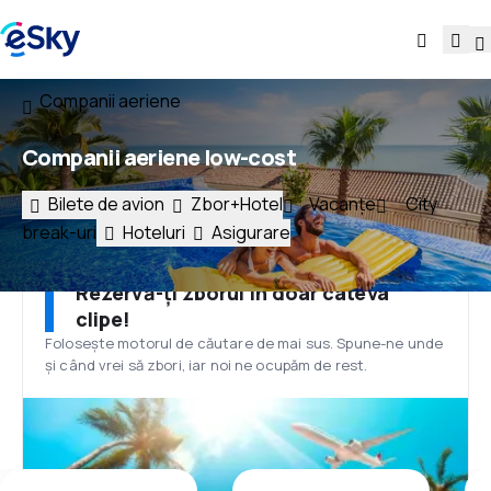
Companii aeriene
Companii aeriene low-cost
Bilete de avion
Zbor+Hotel
Vacanțe
City
break-uri
Hoteluri
Asigurare
Rezervă-ți zborul în doar câteva
clipe!
Folosește motorul de căutare de mai sus. Spune-ne unde
și când vrei să zbori, iar noi ne ocupăm de rest.