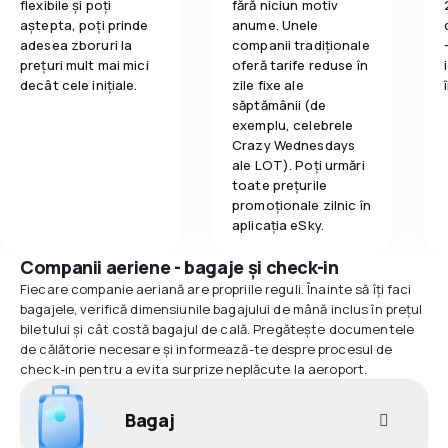
flexibile și poți
fără niciun motiv
aștepta, poți prinde
anume. Unele
adesea zboruri la
companii tradiționale
prețuri mult mai mici
oferă tarife reduse în
decât cele inițiale.
zile fixe ale
săptămânii (de
exemplu, celebrele
Crazy Wednesdays
ale LOT). Poți urmări
toate prețurile
promoționale zilnic în
aplicația eSky.
Companii aeriene - bagaje și check-in
Fiecare companie aeriană are propriile reguli. Înainte să îți faci
bagajele, verifică dimensiunile bagajului de mână inclus în prețul
biletului și cât costă bagajul de cală. Pregătește documentele
de călătorie necesare și informează-te despre procesul de
check-in pentru a evita surprize neplăcute la aeroport.
Bagaj