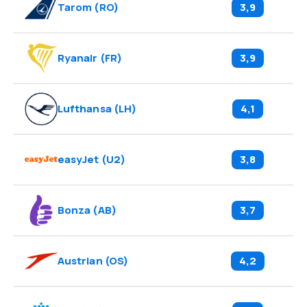
Tarom
(
RO
)
3,9
Ryanair
(
FR
)
3,9
Lufthansa
(
LH
)
4,1
easyJet
(
U2
)
3,8
Bonza
(
AB
)
3,7
Austrian
(
OS
)
4,2