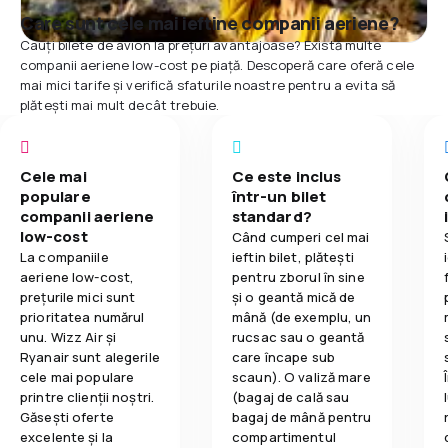
Care sunt cele mai ieftine companii aeriene?
Cauți bilete de avion la prețuri avantajoase? Există multe
companii aeriene low-cost pe piață. Descoperă care oferă cele
mai mici tarife și verifică sfaturile noastre pentru a evita să
plătești mai mult decât trebuie.
Cele mai
Ce este inclus
populare
într-un bilet
companii aeriene
standard?
low-cost
Când cumperi cel mai
La companiile
ieftin bilet, plătești
aeriene low-cost,
pentru zborul în sine
prețurile mici sunt
și o geantă mică de
prioritatea numărul
mână (de exemplu, un
unu. Wizz Air și
rucsac sau o geantă
Ryanair sunt alegerile
care încape sub
cele mai populare
scaun). O valiză mare
printre clienții noștri.
(bagaj de cală sau
Găsești oferte
bagaj de mână pentru
excelente și la
compartimentul