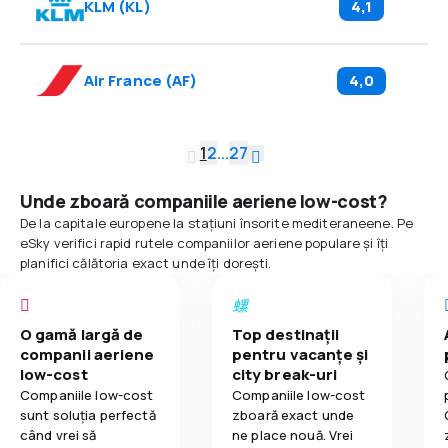
KLM
(
KL
)
4,1
Air France
(
AF
)
4,0
1
2
...
27
Unde zboară companiile aeriene low-cost?
De la capitale europene la stațiuni însorite mediteraneene. Pe
eSky verifici rapid rutele companiilor aeriene populare și îți
planifici călătoria exact unde îți dorești.
O gamă largă de
Top destinații
companii aeriene
pentru vacanțe și
low-cost
city break-uri
Companiile low-cost
Companiile low-cost
sunt soluția perfectă
zboară exact unde
când vrei să
ne place nouă. Vrei