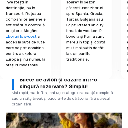
investești în
soare? În sezon,
destinație, nu în
găsești ușor zboruri
transport. Rețeaua
spre Spania, Grecia,
companiilor aeriene e
Turcia, Bulgaria sau
extinsă și în continuă
Egipt. Preferi un city
creștere. Alegând
break de weekend?
zboruri low-cost
ai
Londra și Roma sunt
acces la sute de rute
mereu în top și costă
care se pot combina
mult mai puțin decât
pentru a explora
la companiile
Europa și nu numai, la
tradiționale.
prețuri imbatabile.
Bilete de avion și cazare într-o
singură rezervare? Simplu!
Mai rapid, mai ieftin, mai ușor: alege o vacanță completă
sau un city break și bucură-te de călătorie fără stresul
organizării.