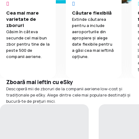
Cea mai mare
Căutare flexibilă
varietate de
Extinde căutarea
zboruri
pentru a include
Găsim în câteva
aeroporturile din
secunde cel mai bun
apropiere și alege
zbor pentru tine de la
date flexibile pentru
peste 500 de
a găsi cea mai ieftină
companii aeriene.
opțiune.
Zboară mai ieftin cu eSky
Descoperă mii de zboruri de la companii aeriene low-cost și
tradiționale pe eSky. Alege dintre cele mai populare destinații și
bucură-te de prețuri mici.