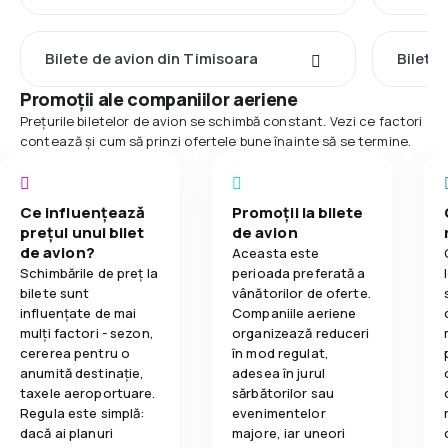
Bilete de avion din Timisoara
Bilete
Promoții ale companiilor aeriene
Prețurile biletelor de avion se schimbă constant. Vezi ce factori
contează și cum să prinzi ofertele bune înainte să se termine.
Ce influențează
Promoții la bilete
prețul unui bilet
de avion
de avion?
Aceasta este
Schimbările de preț la
perioada preferată a
bilete sunt
vânătorilor de oferte.
influențate de mai
Companiile aeriene
mulți factori - sezon,
organizează reduceri
cererea pentru o
în mod regulat,
anumită destinație,
adesea în jurul
taxele aeroportuare.
sărbătorilor sau
Regula este simplă:
evenimentelor
dacă ai planuri
majore, iar uneori