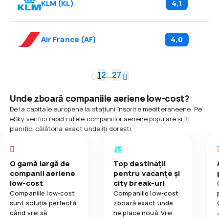
KLM
(
KL
)
4,1
Air France
(
AF
)
4,0
1
2
...
27
Unde zboară companiile aeriene low-cost?
De la capitale europene la stațiuni însorite mediteraneene. Pe
eSky verifici rapid rutele companiilor aeriene populare și îți
planifici călătoria exact unde îți dorești.
O gamă largă de
Top destinații
companii aeriene
pentru vacanțe și
low-cost
city break-uri
Companiile low-cost
Companiile low-cost
sunt soluția perfectă
zboară exact unde
când vrei să
ne place nouă. Vrei