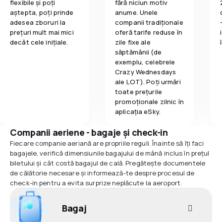
flexibile și poți
fără niciun motiv
aștepta, poți prinde
anume. Unele
adesea zboruri la
companii tradiționale
prețuri mult mai mici
oferă tarife reduse în
decât cele inițiale.
zile fixe ale
săptămânii (de
exemplu, celebrele
Crazy Wednesdays
ale LOT). Poți urmări
toate prețurile
promoționale zilnic în
aplicația eSky.
Companii aeriene - bagaje și check-in
Fiecare companie aeriană are propriile reguli. Înainte să îți faci
bagajele, verifică dimensiunile bagajului de mână inclus în prețul
biletului și cât costă bagajul de cală. Pregătește documentele
de călătorie necesare și informează-te despre procesul de
check-in pentru a evita surprize neplăcute la aeroport.
Bagaj