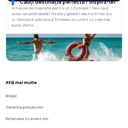
Cauți destinația perfectă? Inspiră-te!
Ai nevoie de inspirație pentru un city break? Sau cauți
acea vacanță ideală? Pe eSky găsești idei noi în fiecare
zi. Descarcă aplicația și fii mereu la curent cu cele mai
bune oferte.
Află mai multe
Blogul
Garanția prețului mic
Rezervare cu avans mic