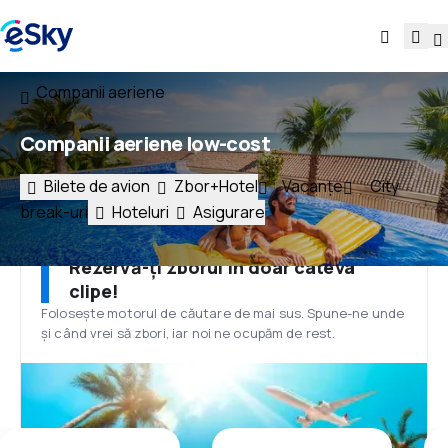
Companii aeriene
Companii aeriene low-cost
Bilete de avion
Zbor+Hotel
Vacanțe
City
break-uri
Hoteluri
Asigurare
Rezervă-ți zborul în doar câteva
clipe!
Folosește motorul de căutare de mai sus. Spune-ne unde
și când vrei să zbori, iar noi ne ocupăm de rest.