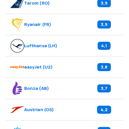
Tarom
(
RO
)
3,9
Ryanair
(
FR
)
3,9
Lufthansa
(
LH
)
4,1
easyJet
(
U2
)
3,8
Bonza
(
AB
)
3,7
Austrian
(
OS
)
4,2