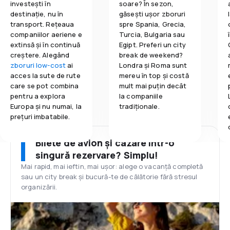
investești în
soare? În sezon,
destinație, nu în
găsești ușor zboruri
transport. Rețeaua
spre Spania, Grecia,
companiilor aeriene e
Turcia, Bulgaria sau
extinsă și în continuă
Egipt. Preferi un city
creștere. Alegând
break de weekend?
zboruri low-cost
ai
Londra și Roma sunt
acces la sute de rute
mereu în top și costă
care se pot combina
mult mai puțin decât
pentru a explora
la companiile
Europa și nu numai, la
tradiționale.
prețuri imbatabile.
Bilete de avion și cazare într-o
singură rezervare? Simplu!
Mai rapid, mai ieftin, mai ușor: alege o vacanță completă
sau un city break și bucură-te de călătorie fără stresul
organizării.