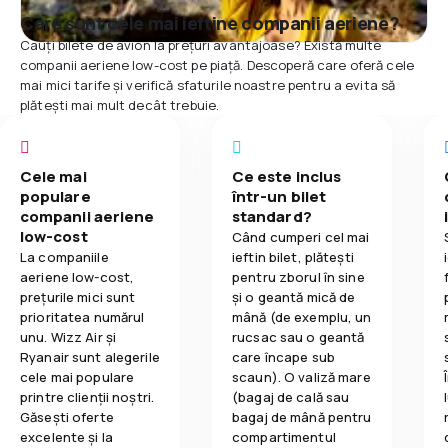
Care sunt cele mai ieftine companii aeriene?
Cauți bilete de avion la prețuri avantajoase? Există multe
companii aeriene low-cost pe piață. Descoperă care oferă cele
mai mici tarife și verifică sfaturile noastre pentru a evita să
plătești mai mult decât trebuie.
Cele mai
Ce este inclus
populare
într-un bilet
companii aeriene
standard?
low-cost
Când cumperi cel mai
La companiile
ieftin bilet, plătești
aeriene low-cost,
pentru zborul în sine
prețurile mici sunt
și o geantă mică de
prioritatea numărul
mână (de exemplu, un
unu. Wizz Air și
rucsac sau o geantă
Ryanair sunt alegerile
care încape sub
cele mai populare
scaun). O valiză mare
printre clienții noștri.
(bagaj de cală sau
Găsești oferte
bagaj de mână pentru
excelente și la
compartimentul