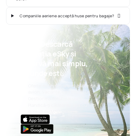
Companiile aeriene acceptă huse pentru bagaje?
Psst! Descarcă
aplicația eSky și
rezervă mai simplu,
oriunde ești.
Oferte noi în fiecare zi: bilete de
avion, vacanțe, city break-uri
Gestionezi totul mai ușor
Planifică-ți călătoriile așa cum îți
dorești cu MAIA eSky