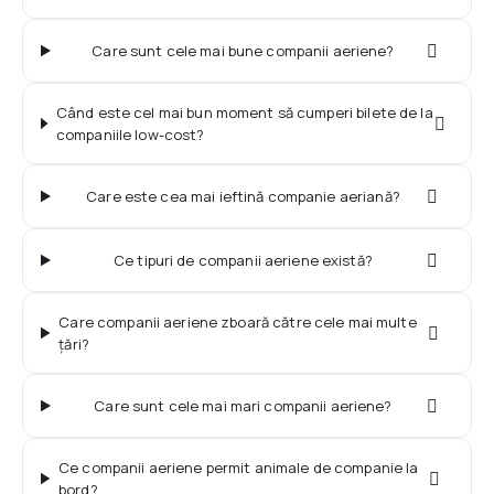
Dimensiunea și greutatea bagajelor - British
Check-in online - SAS
Airways
După aterizare
Care sunt cele mai bune companii aeriene?
Informații aeroporturi
Dimensiunea și greutatea bagajelor - KLM
Ce suveniruri puteţi aduce în România?
Când este cel mai bun moment să cumperi bilete de la
companiile low-cost?
Dimensiunea și greutatea bagajelor - Pegasus
Drepturile și obligațiile pasagerului
Care este cea mai ieftină companie aeriană?
Dimensiunea și greutatea bagajelor - FlyDubai
Ce tipuri de companii aeriene există?
Care companii aeriene zboară către cele mai multe
țări?
Care sunt cele mai mari companii aeriene?
Ce companii aeriene permit animale de companie la
bord?