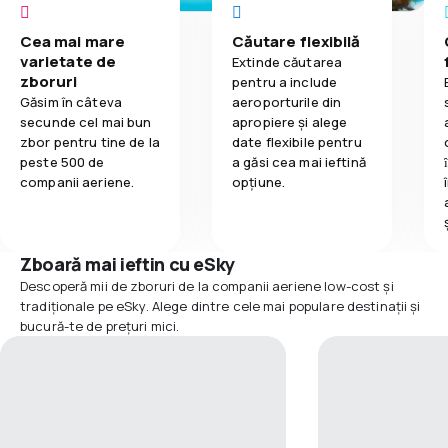
Cea mai mare
Căutare flexibilă
varietate de
Extinde căutarea
zboruri
pentru a include
Găsim în câteva
aeroporturile din
secunde cel mai bun
apropiere și alege
zbor pentru tine de la
date flexibile pentru
peste 500 de
a găsi cea mai ieftină
companii aeriene.
opțiune.
Zboară mai ieftin cu eSky
Descoperă mii de zboruri de la companii aeriene low-cost și
tradiționale pe eSky. Alege dintre cele mai populare destinații și
bucură-te de prețuri mici.