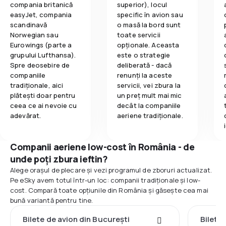
compania britanică
superior), locul
easyJet, compania
specific în avion sau
scandinavă
o masă la bord sunt
Norwegian sau
toate servicii
Eurowings (parte a
opționale. Aceasta
grupului Lufthansa).
este o strategie
Spre deosebire de
deliberată - dacă
companiile
renunți la aceste
tradiționale, aici
servicii, vei zbura la
plătești doar pentru
un preț mult mai mic
ceea ce ai nevoie cu
decât la companiile
adevărat.
aeriene tradiționale.
Companii aeriene low-cost în România - de
unde poți zbura ieftin?
Alege orașul de plecare și vezi programul de zboruri actualizat.
Pe eSky avem totul într-un loc: companii tradiționale și low-
cost. Compară toate opțiunile din România și găsește cea mai
bună variantă pentru tine.
Bilete de avion din București
Bilete 