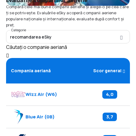
Evaluările companiilor aeriene
Compară cele mai bune companii aeriene și alege-o pe cea care
ți se potrivește. Evaluările eSky acoperă companii aeriene
populare naționale și internaționale, evaluate după confort și
preț.
Categorie
recomandarea eSky
Căutați o companie aeriană
Compania aeriană
Scor general
Wizz Air
(
W6
)
4,0
Blue Air
(
0B
)
3,7