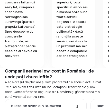
compania britanică
superior), locul
easyJet, compania
specific în avion sau
scandinavă
o masă la bord sunt
Norwegian sau
toate servicii
Eurowings (parte a
opționale. Aceasta
grupului Lufthansa).
este o strategie
Spre deosebire de
deliberată - dacă
companiile
renunți la aceste
tradiționale, aici
servicii, vei zbura la
plătești doar pentru
un preț mult mai mic
ceea ce ai nevoie cu
decât la companiile
adevărat.
aeriene tradiționale.
Companii aeriene low-cost în România - de
unde poți zbura ieftin?
Alege orașul de plecare și vezi programul de zboruri actualizat.
Pe eSky avem totul într-un loc: companii tradiționale și low-
cost. Compară toate opțiunile din România și găsește cea mai
bună variantă pentru tine.
Bilete de avion din București
Bilete 