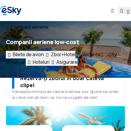
Companii aeriene
Companii aeriene low-cost
Bilete de avion
Zbor+Hotel
Vacanțe
City
break-uri
Hoteluri
Asigurare
Rezervă-ți zborul în doar câteva
clipe!
Folosește motorul de căutare de mai sus. Spune-ne unde
și când vrei să zbori, iar noi ne ocupăm de rest.