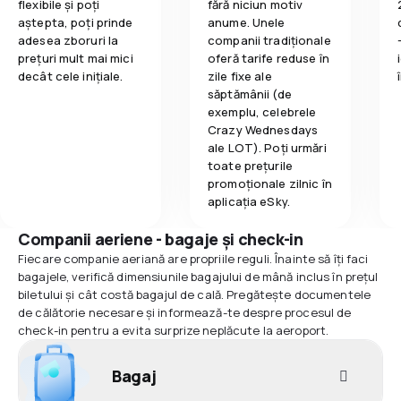
flexibile și poți
fără niciun motiv
aștepta, poți prinde
anume. Unele
adesea zboruri la
companii tradiționale
prețuri mult mai mici
oferă tarife reduse în
decât cele inițiale.
zile fixe ale
săptămânii (de
exemplu, celebrele
Crazy Wednesdays
ale LOT). Poți urmări
toate prețurile
promoționale zilnic în
aplicația eSky.
Companii aeriene - bagaje și check-in
Fiecare companie aeriană are propriile reguli. Înainte să îți faci
bagajele, verifică dimensiunile bagajului de mână inclus în prețul
biletului și cât costă bagajul de cală. Pregătește documentele
de călătorie necesare și informează-te despre procesul de
check-in pentru a evita surprize neplăcute la aeroport.
Bagaj