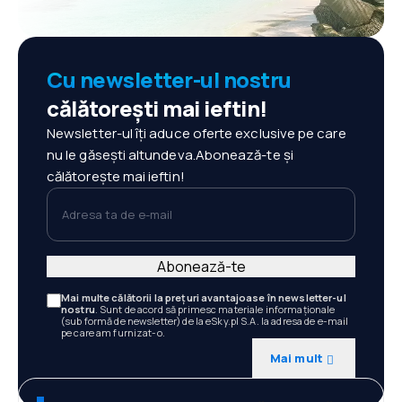
Cu newsletter-ul nostru
călătorești mai ieftin!
Newsletter-ul îți aduce oferte exclusive pe care
nu le găsești altundeva.Abonează-te și
călătorește mai ieftin!
Adresa ta de e-mail
Abonează-te
Mai multe călătorii la prețuri avantajoase în newsletter-ul
nostru
. Sunt de acord să primesc materiale informaționale
(sub formă de newsletter) de la eSky.pl S.A. la adresa de e-mail
pe care am furnizat-o.
Mai mult