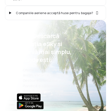
Companiile aeriene acceptă huse pentru bagaje?
Psst! Descarcă
aplicația eSky și
rezervă mai simplu,
oriunde ești.
Oferte noi în fiecare zi: bilete de
avion, vacanțe, city break-uri
Gestionezi totul mai ușor
Planifică-ți călătoriile așa cum îți
dorești cu MAIA eSky