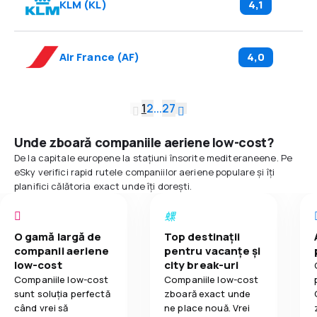
KLM
(
KL
)
4,1
Air France
(
AF
)
4,0
1
2
...
27
Unde zboară companiile aeriene low-cost?
De la capitale europene la stațiuni însorite mediteraneene. Pe
eSky verifici rapid rutele companiilor aeriene populare și îți
planifici călătoria exact unde îți dorești.
O gamă largă de
Top destinații
companii aeriene
pentru vacanțe și
low-cost
city break-uri
Companiile low-cost
Companiile low-cost
sunt soluția perfectă
zboară exact unde
când vrei să
ne place nouă. Vrei