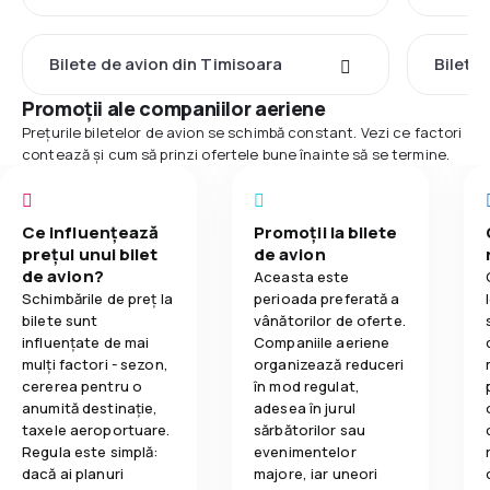
Bilete de avion din Timisoara
Bilete
Promoții ale companiilor aeriene
Prețurile biletelor de avion se schimbă constant. Vezi ce factori
contează și cum să prinzi ofertele bune înainte să se termine.
Ce influențează
Promoții la bilete
prețul unui bilet
de avion
de avion?
Aceasta este
Schimbările de preț la
perioada preferată a
bilete sunt
vânătorilor de oferte.
influențate de mai
Companiile aeriene
mulți factori - sezon,
organizează reduceri
cererea pentru o
în mod regulat,
anumită destinație,
adesea în jurul
taxele aeroportuare.
sărbătorilor sau
Regula este simplă:
evenimentelor
dacă ai planuri
majore, iar uneori