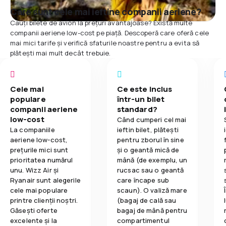
Care sunt cele mai ieftine companii aeriene?
Cauți bilete de avion la prețuri avantajoase? Există multe
companii aeriene low-cost pe piață. Descoperă care oferă cele
mai mici tarife și verifică sfaturile noastre pentru a evita să
plătești mai mult decât trebuie.
Cele mai
Ce este inclus
populare
într-un bilet
companii aeriene
standard?
low-cost
Când cumperi cel mai
La companiile
ieftin bilet, plătești
aeriene low-cost,
pentru zborul în sine
prețurile mici sunt
și o geantă mică de
prioritatea numărul
mână (de exemplu, un
unu. Wizz Air și
rucsac sau o geantă
Ryanair sunt alegerile
care încape sub
cele mai populare
scaun). O valiză mare
printre clienții noștri.
(bagaj de cală sau
Găsești oferte
bagaj de mână pentru
excelente și la
compartimentul