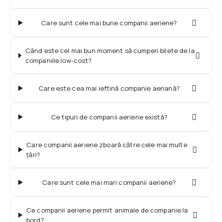
Dimensiunea și greutatea bagajelor - British
Check-in online - SAS
Airways
După aterizare
Care sunt cele mai bune companii aeriene?
Informații aeroporturi
Dimensiunea și greutatea bagajelor - KLM
Ce suveniruri puteţi aduce în România?
Când este cel mai bun moment să cumperi bilete de la
companiile low-cost?
Dimensiunea și greutatea bagajelor - Pegasus
Drepturile și obligațiile pasagerului
Care este cea mai ieftină companie aeriană?
Dimensiunea și greutatea bagajelor - FlyDubai
Ce tipuri de companii aeriene există?
Care companii aeriene zboară către cele mai multe
țări?
Care sunt cele mai mari companii aeriene?
Ce companii aeriene permit animale de companie la
bord?