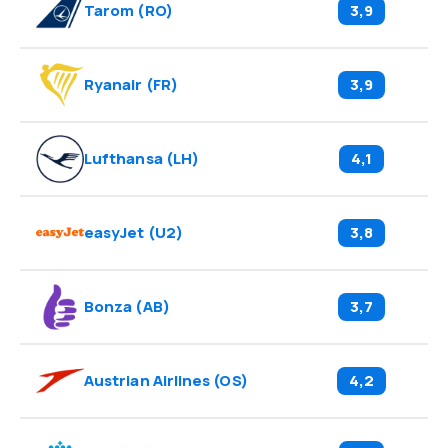
Tarom
(
RO
)
3,9
Ryanair
(
FR
)
3,9
Lufthansa
(
LH
)
4,1
easyJet
(
U2
)
3,8
Bonza
(
AB
)
3,7
Austrian Airlines
(
OS
)
4,2