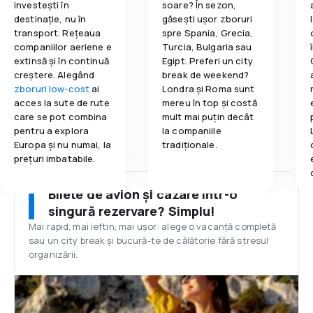
investești în
soare? În sezon,
destinație, nu în
găsești ușor zboruri
transport. Rețeaua
spre Spania, Grecia,
companiilor aeriene e
Turcia, Bulgaria sau
extinsă și în continuă
Egipt. Preferi un city
creștere. Alegând
break de weekend?
zboruri low-cost
ai
Londra și Roma sunt
acces la sute de rute
mereu în top și costă
care se pot combina
mult mai puțin decât
pentru a explora
la companiile
Europa și nu numai, la
tradiționale.
prețuri imbatabile.
Bilete de avion și cazare într-o
singură rezervare? Simplu!
Mai rapid, mai ieftin, mai ușor: alege o vacanță completă
sau un city break și bucură-te de călătorie fără stresul
organizării.