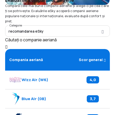
Evaluările companiilor aeriene
Compară cele mai bune companii aeriene și alege-o pe cea care
ți se potrivește. Evaluările eSky acoperă companii aeriene
populare naționale și internaționale, evaluate după confort și
preț.
Categorie
recomandarea eSky
Căutați o companie aeriană
Compania aeriană
Scor general
Wizz Air
(
W6
)
4,0
Blue Air
(
0B
)
3,7