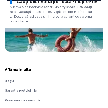
Cauți destinația perfectă? Inspiră-te!
Ai nevoie de inspirație pentru un city break? Sau cauți
acea vacanță ideală? Pe eSky găsești idei noi în fiecare
zi. Descarcă aplicația și fii mereu la curent cu cele mai
bune oferte.
Află mai multe
Blogul
Garanția prețului mic
Rezervare cu avans mic