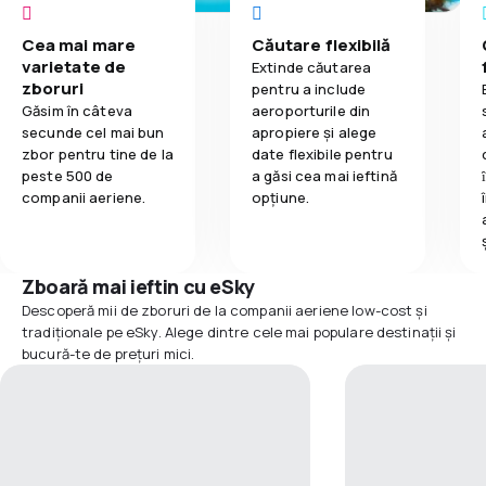
Cea mai mare
Căutare flexibilă
varietate de
Extinde căutarea
zboruri
pentru a include
Găsim în câteva
aeroporturile din
secunde cel mai bun
apropiere și alege
zbor pentru tine de la
date flexibile pentru
peste 500 de
a găsi cea mai ieftină
companii aeriene.
opțiune.
Zboară mai ieftin cu eSky
Descoperă mii de zboruri de la companii aeriene low-cost și
tradiționale pe eSky. Alege dintre cele mai populare destinații și
bucură-te de prețuri mici.