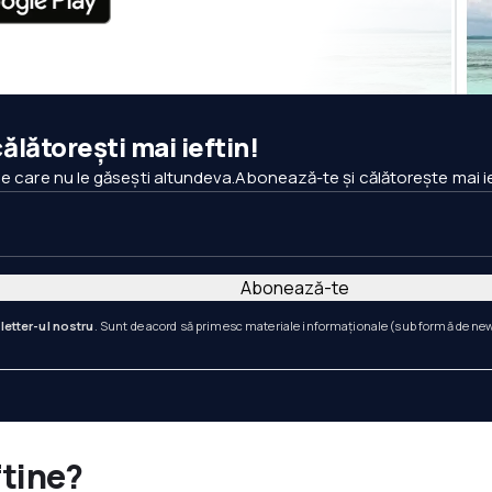
ălătorești mai ieftin!
pe care nu le găsești altundeva.Abonează-te și călătorește mai ie
Abonează-te
letter-ul nostru
. Sunt de acord să primesc materiale informaționale (sub formă de newsl
ftine?