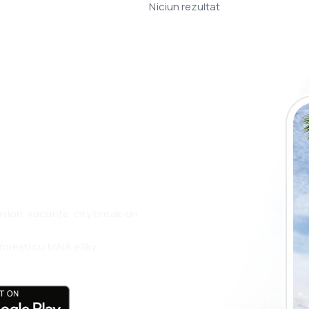
Niciun rezultat
plicația eSky și
plu, oriunde
 avion, vacanțe, city break-uri
i dorești cu MAIA eSky