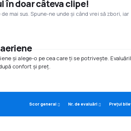
l în doar câteva clipe!
de mai sus. Spune-ne unde și când vrei să zbori, iar
 aeriene
ne și alege-o pe cea care ți se potrivește. Evaluăr
după confort și preț.
Scor general
Nr. de evaluări
Prețul bile