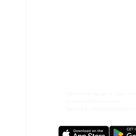
Psst! Descarcă a
rezervă mai sim
ești.
Oferte noi în fiecare zi: bilete de
Gestionezi totul mai ușor
Planifică-ți călătoriile așa cum îț