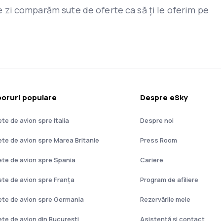
are zi comparăm sute de oferte ca să ți le oferim pe
oruri populare
Despre eSky
ete de avion spre Italia
Despre noi
lete de avion spre Marea Britanie
Press Room
lete de avion spre Spania
Cariere
lete de avion spre Franţa
Program de afiliere
lete de avion spre Germania
Rezervările mele
lete de avion din București
Asistenţă şi contact