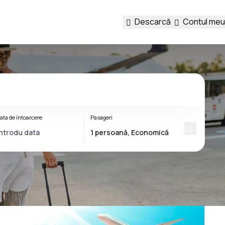
Descarcă
Contul meu
ata de întoarcere
Pasageri