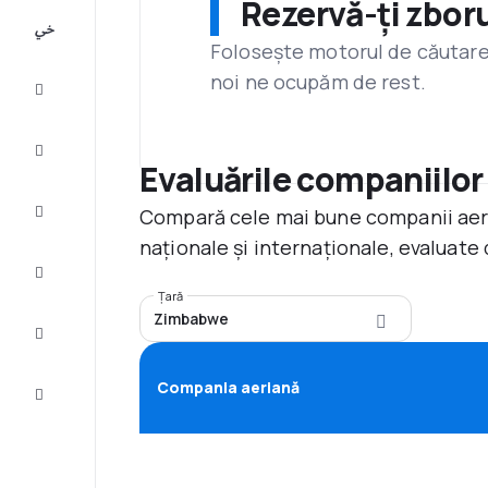
Rezervă-ți zboru
All-
inclusive
Folosește motorul de căutare 
noi ne ocupăm de rest.
City
Break
Cazare
Evaluările companiilor
Compară cele mai bune companii aerie
Oferte
naționale și internaționale, evaluate 
Finalizează
călătoria
Țară
Zimbabwe
Inspiraţie şi
recomandări
Compania aeriană
Servicii
clienți