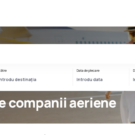
ătre
Data de plecare
D
e companii aeriene