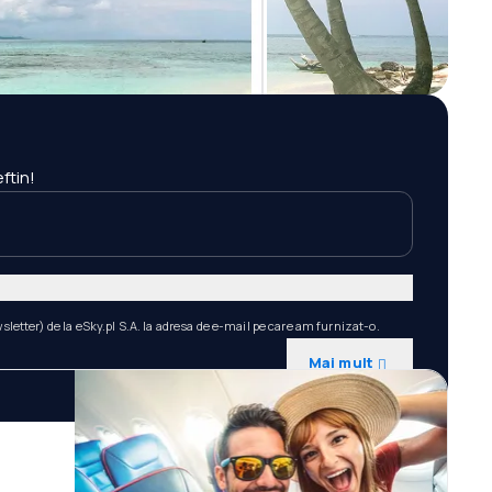
ftin!
etter) de la eSky.pl S.A. la adresa de e-mail pe care am furnizat-o.
Mai mult