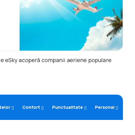
ile eSky acoperă companii aeriene populare
telor
Confort
Punctualitate
Personal