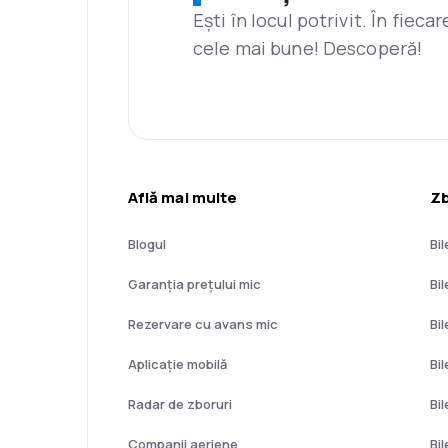
Ești în locul potrivit. În fiec
cele mai bune! Descoperă!
Află mai multe
Zb
Blogul
Bil
Garanția prețului mic
Bi
Rezervare cu avans mic
Bi
Aplicație mobilă
Bi
Radar de zboruri
Bi
Companii aeriene
Bi