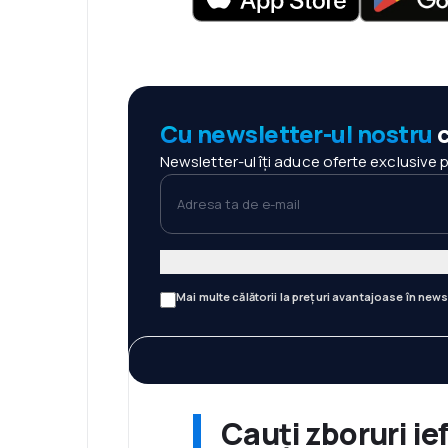
Cu newsletter-ul nostru
c
Newsletter-ul îți aduce oferte exclusive 
Adresa ta de e-mail
Mai multe călătorii la prețuri avantajoase în news
Cauți zboruri ie