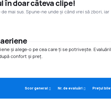
l în doar câteva clipe!
de mai sus. Spune-ne unde și când vrei să zbori, iar
 aeriene
ne și alege-o pe cea care ți se potrivește. Evaluăr
după confort și preț.
Scor general
Nr. de evaluări
Prețul bile