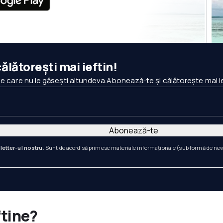
ălătorești mai ieftin!
pe care nu le găsești altundeva.Abonează-te și călătorește mai ie
Abonează-te
letter-ul nostru
. Sunt de acord să primesc materiale informaționale (sub formă de newsl
ftine?