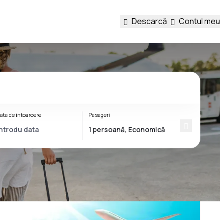
Descarcă
Contul meu
ata de întoarcere
Pasageri