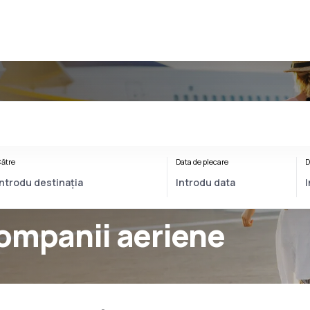
ătre
Data de plecare
D
ompanii aeriene