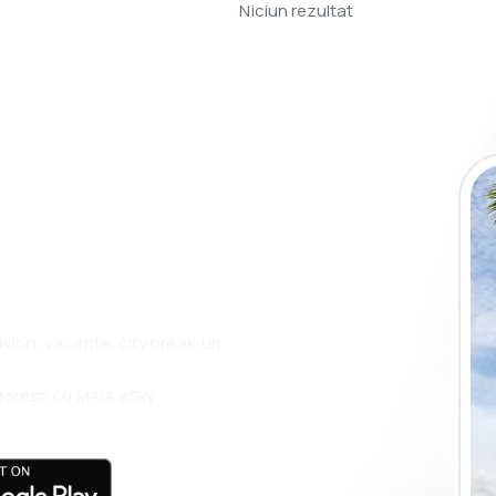
Niciun rezultat
plicația eSky și
plu, oriunde
 avion, vacanțe, city break-uri
i dorești cu MAIA eSky