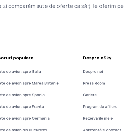
are zi comparăm sute de oferte ca să ți le oferim pe
oruri populare
Despre eSky
ete de avion spre Italia
Despre noi
lete de avion spre Marea Britanie
Press Room
lete de avion spre Spania
Cariere
lete de avion spre Franţa
Program de afiliere
lete de avion spre Germania
Rezervările mele
lete de avion din București
Asistenţă şi contact