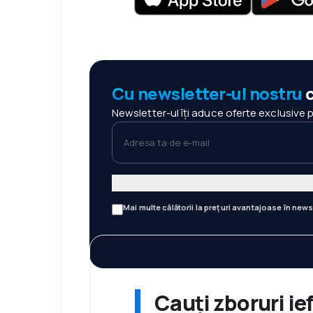
Cu newsletter-ul nostru
c
Newsletter-ul îți aduce oferte exclusive 
Adresa ta de e-mail
Mai multe călătorii la prețuri avantajoase în news
Cauți zboruri ie