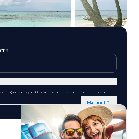
ftin!
etter) de la eSky.pl S.A. la adresa de e-mail pe care am furnizat-o.
Mai mult