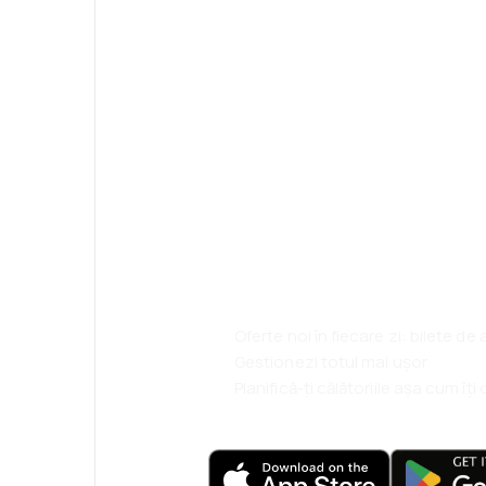
Psst! Descarcă a
rezervă mai sim
ești.
Oferte noi în fiecare zi: bilete de
Gestionezi totul mai ușor
Planifică-ți călătoriile așa cum îț