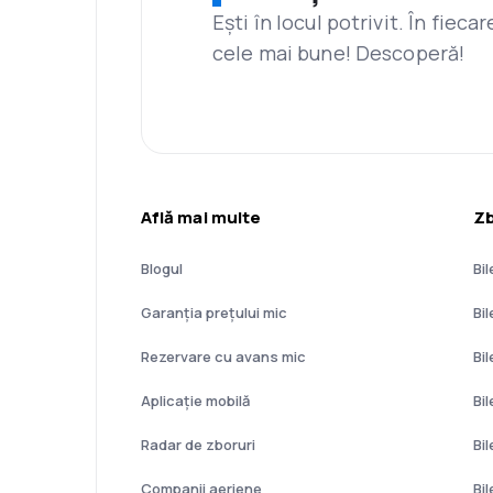
Ești în locul potrivit. În fiec
cele mai bune! Descoperă!
Află mai multe
Zb
Blogul
Bil
Garanția prețului mic
Bi
Rezervare cu avans mic
Bi
Aplicație mobilă
Bi
Radar de zboruri
Bi
Companii aeriene
Bi