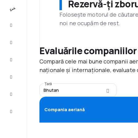
Rezervă-ți zboru
All-
inclusive
Folosește motorul de căutare 
noi ne ocupăm de rest.
City
Break
Cazare
Evaluările companiilor
Compară cele mai bune companii aerie
Oferte
naționale și internaționale, evaluate 
Finalizează
călătoria
Țară
Bhutan
Inspiraţie şi
recomandări
Compania aeriană
Servicii
clienți