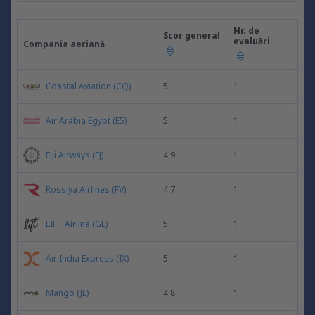
Nr. de
Scor general
evaluări
Compania aeriană
Coastal Aviation (CQ)
5
1
Air Arabia Egypt (E5)
5
1
Fiji Airways (FJ)
4.9
1
Rossiya Airlines (FV)
4.7
1
LIFT Airline (GE)
5
1
Air India Express (IX)
5
1
Mango (JE)
4.8
1