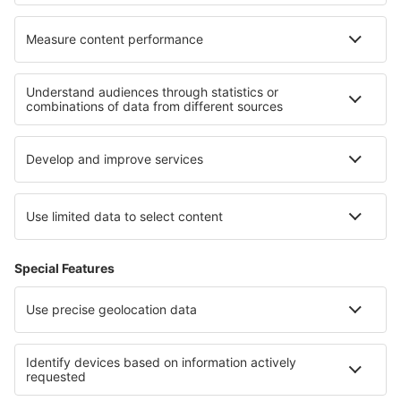
Termeni şi condiţii
Rezervările mele
Politica de Confidențialitate
Politică cookie
Asistenţă şi contact
Confidențialitate
Țări
Siteuri internaționale
eSky.eu
eSky.com
eDestinos.com