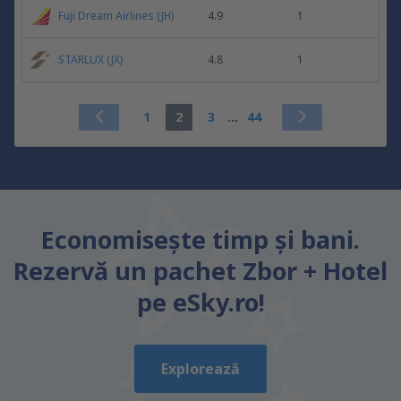
Fuji Dream Airlines (JH)
4.9
1
STARLUX (JX)
4.8
1
1
2
3
...
44
Economiseşte timp și bani.
Rezervă un pachet Zbor + Hotel
pe eSky.ro!
Explorează