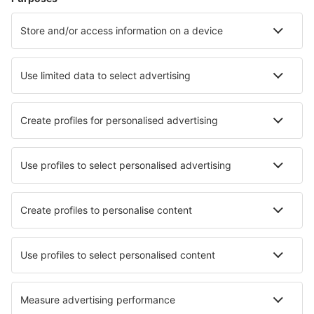
Zbor+Hotel
Hoteluri
Transferuri aeroport
Află mai multe
Garanția prețului mic
Aplicație mobilă
Companii aeriene
Wizz Air
Tarom
HiSky
Ryanair
Lufthansa
Despre eSky
Blogul
Cariere