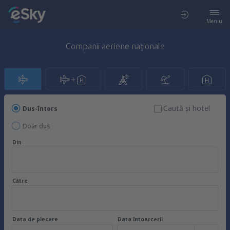
Meniu
Companii aeriene naţionale
Caută şi hotel
Dus-întors
Doar dus
Din
Către
Data de plecare
Data întoarcerii