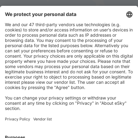
Descarcă aplicația noastră
și organizează-ţi
convenabil călătoriile
Planifică-ți călătoria
Bilete de avion
Cazare