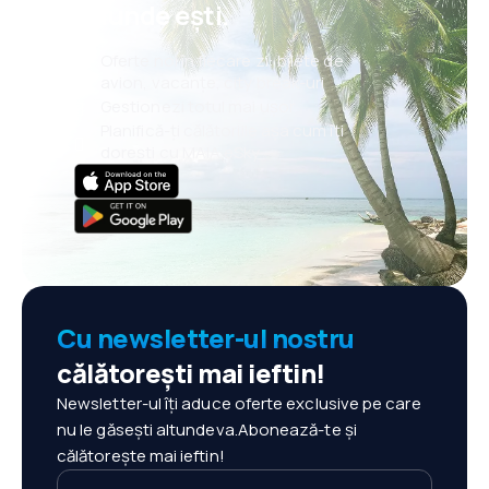
oriunde ești.
Oferte noi în fiecare zi: bilete de
avion, vacanțe, city break-uri
Gestionezi totul mai ușor
Planifică-ți călătoriile așa cum îți
dorești cu MAIA eSky
Cu newsletter-ul nostru
călătorești mai ieftin!
Newsletter-ul îți aduce oferte exclusive pe care
nu le găsești altundeva.Abonează-te și
călătorește mai ieftin!
Adresa ta de e-mail