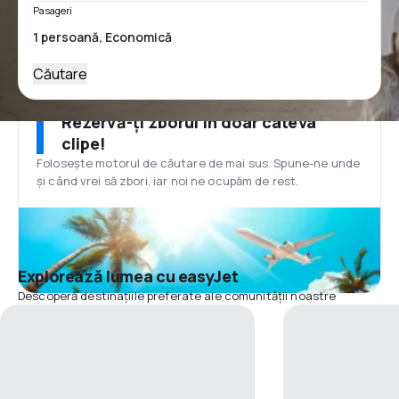
Pasageri
Căutare
Rezervă-ți zborul în doar câteva
clipe!
Folosește motorul de căutare de mai sus. Spune-ne unde
și când vrei să zbori, iar noi ne ocupăm de rest.
Explorează lumea cu easyJet
Descoperă destinațiile preferate ale comunității noastre