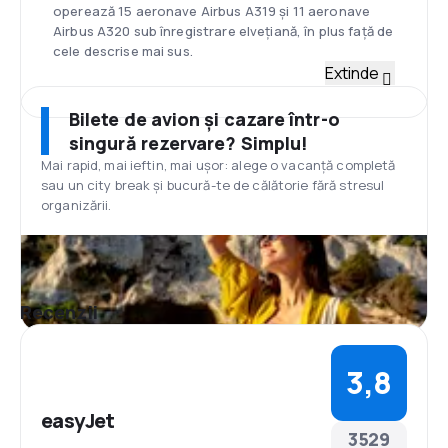
operează 15 aeronave Airbus A319 și 11 aeronave
Airbus A320 sub înregistrare elvețiană, în plus față de
cele descrise mai sus.
Hub
Extinde
Principalul hub preferat de easyJet este Aeroportul
Luton, la hangarul 89. În 2014, prin acest aeroport
Bilete de avion și cazare într-o
au tranzitat aproximativ 10,500,000 pasageri.
singură rezervare? Simplu!
easyJet a adoptat zborurile via aeroporturi mari sau
Mai rapid, mai ieftin, mai ușor: alege o vacanță completă
principale, spre deosebire de modelul clasic al unui
sau un city break și bucură-te de călătorie fără stresul
singur hub. Spre exemplu, easyJet zboară spre
organizării.
Düsseldorf, spre deosebire de competitorul său
principal – Ryanair care preferă Weeze, ce se află la
70 km de oraș. easyJet servește și aeroporturi
majore precum Belfast, Gothenburg și Roma.
easyJet are în plan includerea unei noi baze, la
Recenzii
Amsterdam Schiphol, la 19 ani după primele zboruri
lansate spre Europa. Linia aeriană va distribui 3
aeronave Airbus A320 pentru acest aeroport.
3,8
Amsterdam este deja o rețea importantă pentru
easyJet, cu peste 3,5 milioane de pasageri care
zboară anual spre și dinspre 21 de destinații.
easyJet
Mese
3529