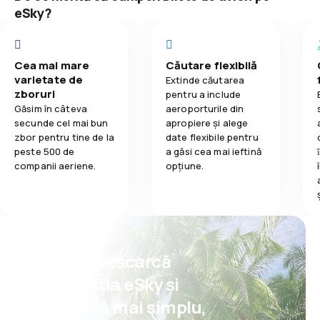
eSky?
3,0
Rețeaua de conexiuni
4,0
Prețul biletelor
Cea mai mare
Căutare flexibilă
varietate de
Extinde căutarea
1,0
Confort în timpul călătoriei
zboruri
pentru a include
Găsim în câteva
aeroporturile din
1,0
Transportul bagajelor
secunde cel mai bun
apropiere și alege
zbor pentru tine de la
date flexibile pentru
peste 500 de
a găsi cea mai ieftină
1,0
Mâncare
companii aeriene.
opțiune.
Psst! Descarcă
aplicația eSky și
rezervă mai simplu,