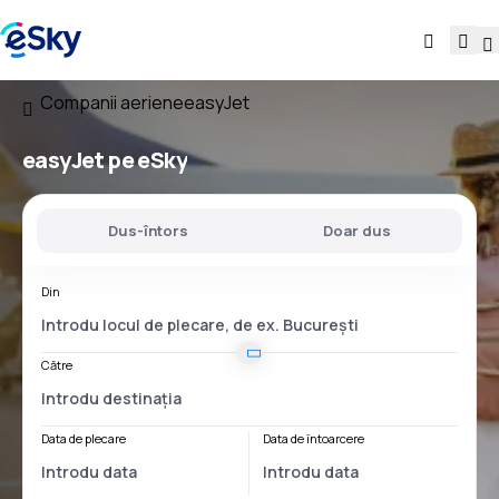
Companii aeriene
easyJet
easyJet pe eSky
Dus-întors
Doar dus
Din
Către
Data de plecare
Data de întoarcere