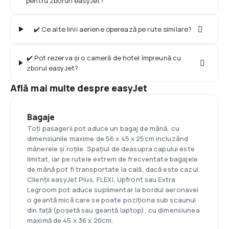
pentru zboruri easyJet?
✔️ Ce alte linii aeriene operează pe rute similare?
✔️ Pot rezerva și o cameră de hotel împreună cu
zborul easyJet?
Află mai multe despre easyJet
Bagaje
Toți pasagerii pot aduce un bagaj de mână, cu
dimensiunile maxime de 56 x 45 x 25cm incluzând
mânerele și roțile. Spațiul de deasupra capului este
limitat, iar pe rutele extrem de frecventate bagajele
de mână pot fi transportate la cală, dacă este cazul.
Clienții easyJet Plus, FLEXI, Upfront sau Extra
Legroom pot aduce suplimentar la bordul aeronavei
o geantă mică care se poate poziționa sub scaunul
din față (poșetă sau geantă laptop), cu dimensiunea
maximă de 45 x 36 x 20cm.