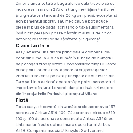
Dimensiunea totală a bagajului de cală trebuie să se
încadreze în maxim 275 cm (lungime+lățime+înălțime)
și o greutate standard de 20 kg per piesă, exceptând
echipamentul sportiv sau medical. Se pot aduce
piese în plus de bagaj achitând o taxă suplimentară,
însă nicio piesă nu poate cântări mai mult de 32 kg,
datorită restricțiilor de sănătate și siguranță.
Clase tarifare
easyJet este una dintre principalele companii low
cost din lume, a 3-a ca număr în funcție de numărul
de pasageri transportați. Economisirea timpului este
principalul lor obiectiv, așadar oferă pasagerilor
zboruri frecvente pe rute principale de business din
Europa. Linia aeriană operează pe patru aeroporturi
importante în jurul Londrei, dar și pe hub-uri majore
din împrejurimile Parisului și orașului Milano.
Flotă
Flota easyJet constă din următoarele aeronave: 137
aeronave Airbus A319-100, 74 aeronave Airbus A319-
100 și 100 de aeronave comandate Airbus A320neo.
Linia aeriană este cel mai mare operator al Airbus
A319. Compania asociată EasyJet Switzerland