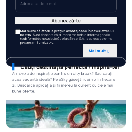
Abonează-te
Mai multe călătorii la prețuri avantajoase în newsletter-ul
nostru
. Sunt de acord să primesc materiale informaționale
(sub formă de newsletter) de la eSky.pl S.A. la adresa de e-mail
pe care am furnizat-o.
Mai mult
Cauți destinația perfectă? Inspiră-te!
Ai nevoie de inspirație pentru un city break? Sau cauți
acea vacanță ideală? Pe eSky găsești idei noi în fiecare
zi. Descarcă aplicația și fii mereu la curent cu cele mai
bune oferte.