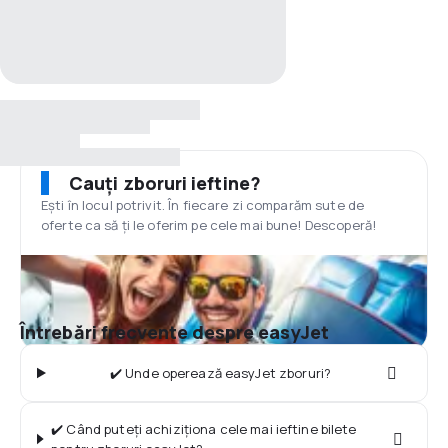
Cauți zboruri ieftine?
Ești în locul potrivit. În fiecare zi comparăm sute de
oferte ca să ți le oferim pe cele mai bune! Descoperă!
Întrebări frecvente despre easyJet
✔️ Unde operează easyJet zboruri?
✔️ Când puteți achiziționa cele mai ieftine bilete