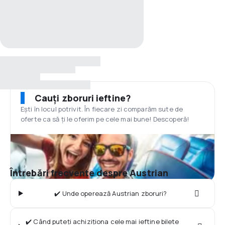
Cauți zboruri ieftine?
Ești în locul potrivit. În fiecare zi comparăm sute de
oferte ca să ți le oferim pe cele mai bune! Descoperă!
Întrebări frecvente despre Austrian
✔️ Unde operează Austrian zboruri?
✔️ Când puteți achiziționa cele mai ieftine bilete