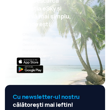
Psst! Descarcă
aplicația eSky și
rezervă mai simplu,
oriunde ești.
Oferte noi în fiecare zi: bilete de
avion, vacanțe, city break-uri
Gestionezi totul mai ușor
Planifică-ți călătoriile așa cum îți
dorești cu MAIA eSky
Cu newsletter-ul nostru
călătorești mai ieftin!