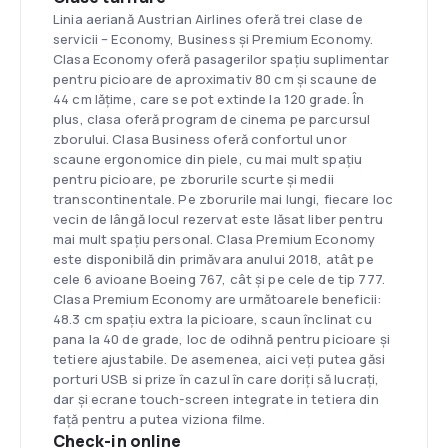
Linia aeriană Austrian Airlines oferă trei clase de
servicii – Economy, Business și Premium Economy.
Clasa Economy oferă pasagerilor spațiu suplimentar
pentru picioare de aproximativ 80 cm și scaune de
44 cm lățime, care se pot extinde la 120 grade. În
plus, clasa oferă program de cinema pe parcursul
zborului. Clasa Business oferă confortul unor
scaune ergonomice din piele, cu mai mult spațiu
pentru picioare, pe zborurile scurte și medii
transcontinentale. Pe zborurile mai lungi, fiecare loc
vecin de lângă locul rezervat este lăsat liber pentru
mai mult spațiu personal. Clasa Premium Economy
este disponibilă din primăvara anului 2018, atât pe
cele 6 avioane Boeing 767, cât și pe cele de tip 777.
Clasa Premium Economy are următoarele beneficii:
48.3 cm spațiu extra la picioare, scaun înclinat cu
pana la 40 de grade, loc de odihnă pentru picioare și
tetiere ajustabile. De asemenea, aici veți putea găsi
porturi USB si prize în cazul în care doriți să lucrați,
dar și ecrane touch-screen integrate in tetiera din
față pentru a putea viziona filme.
Check-in online