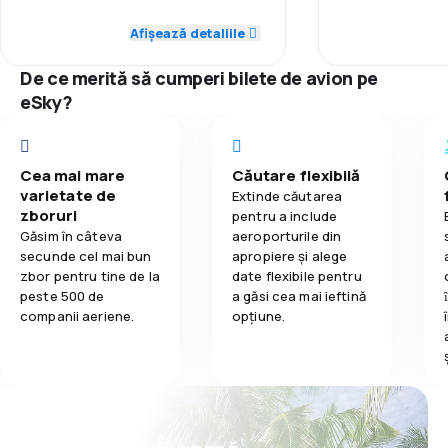
5,0
Punctualitate
dacă îți dau o 
Punctualitate
cred ca este în r
Afișează detaliile
3,4
Mâncare
acel bilet de a
5,0
Rețeaua de conexiuni
avut urgente în f
Rețeaua de c
De ce merită să cumperi bilete de avion pe
decesul unui m
3,0
eSky?
Prețul biletelor
recomand!!
Prețul biletelo
Toți prietenii c
5,0
Confort în timpul călătoriei
siguranță nu o 
Confort în tim
bilete de avion 
Cea mai mare
Căutare flexibilă
aceasta compan
5,0
varietate de
Transportul bagajelor
Extinde căutarea
bine venim cu m
zboruri
Transportul b
pentru a include
Găsim în câteva
aeroporturile din
5,0
Mâncare
secunde cel mai bun
apropiere și alege
Mâncare
zbor pentru tine de la
date flexibile pentru
peste 500 de
a găsi cea mai ieftină
companii aeriene.
opțiune.