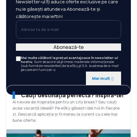
Newsletter-ul îți aduce oferte exclusive pe care
nu le găsești altundeva.Abonează-te și
călătorește mai ieftin!
Adresa ta de e-mail
Abonează-te
Mai multe călătorii la prețuri avantajoase în newsletter-ul
nostru
. Sunt de acord să primesc materiale informaționale
(sub formă de newsletter) de la eSky.pl S.A. la adresa de e-mail
pe care am furnizat-o.
Mai mult
Cauți destinația perfectă? Inspiră-te!
Ai nevoie de inspirație pentru un city break? Sau cauți
acea vacanță ideală? Pe eSky găsești idei noi în fiecare
zi. Descarcă aplicația și fii mereu la curent cu cele mai
bune oferte.