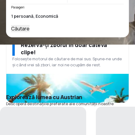
Pasageri
Căutare
Rezervă-ți zborul în doar câteva
clipe!
Folosește motorul de căutare de mai sus. Spune-ne unde
și când vrei să zbori, iar noi ne ocupăm de rest.
Explorează lumea cu Austrian
Descoperă destinațiile preferate ale comunității noastre