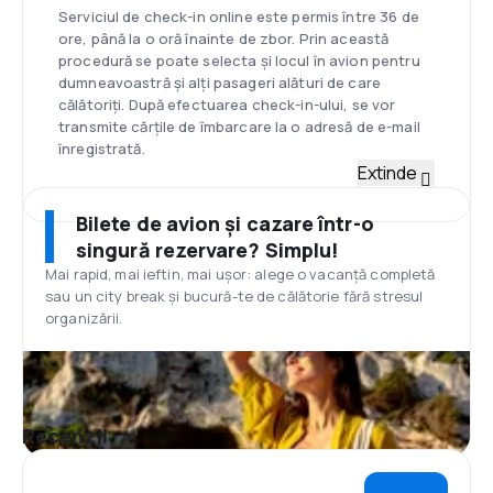
Serviciul de check-in online este permis între 36 de
ore, până la o oră înainte de zbor. Prin această
procedură se poate selecta și locul în avion pentru
dumneavoastră și alți pasageri alături de care
călătoriți. După efectuarea check-in-ului, se vor
transmite cărțile de îmbarcare la o adresă de e-mail
înregistrată.
Flotă
Extinde
Austrian Airlines este una dintre cele mai tinere și
moderne flote din Europa, formate din Airbus și
Bilete de avion și cazare într-o
Boeing, cu o durată de viață de 6 ani. În prezent,
singură rezervare? Simplu!
Austrian deține 42 de aeronave.
Mai rapid, mai ieftin, mai ușor: alege o vacanță completă
Hub
sau un city break și bucură-te de călătorie fără stresul
Aeroportul Internațional din Viena
organizării.
Hub-ul principal al Austriei este Aeroportul din Viena,
situat în regiunea Schwechat, la 18 km sud-est de
centrul Vienei. Există terminalele T1 și T2 care împart
aceeași clădire, terminalul 1A servește linii low-cost
și un terminal VIP. În 2004, clădirea unui nou terminal
Recenzii
– SKYLINK a fost lansată și presupune creșterea
traficului din aeroport.
La aeroport se pot găsi bănci, bancomate, birouri de