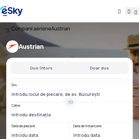
Companii aeriene
Austrian
Austrian
Dus-întors
Doar dus
Din
Către
Data de plecare
Data de întoarcere