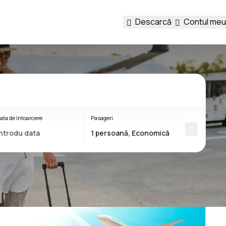
Descarcă
Contul meu
ata de întoarcere
Pasageri