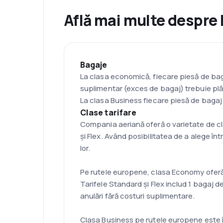
Află mai multe despre
Bagaje
La clasa economică, fiecare piesă de baga
suplimentar (exces de bagaj) trebuie plăt
La clasa Business fiecare piesă de baga
Clase tarifare
Compania aeriană oferă o varietate de cl
și Flex. Având posibilitatea de a alege înt
lor.
Pe rutele europene, clasa Economy oferă tr
Tarifele Standard și Flex includ 1 bagaj de
anulări fără costuri suplimentare.
Clasa Business pe rutele europene este î