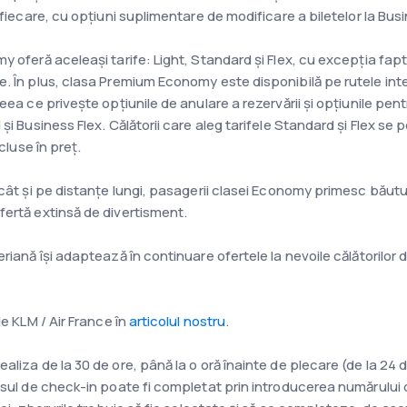
 fiecare, cu opțiuni suplimentare de modificare a biletelor la Busi
 oferă aceleaşi tarife: Light, Standard și Flex, cu excepția faptu
e. În plus, clasa Premium Economy este disponibilă pe rutele int
eea ce privește opțiunile de anulare a rezervării și opțiunile pe
și Business Flex. Călătorii care aleg tarifele Standard și Flex s
cluse în preț.
cât și pe distanțe lungi, pasagerii clasei Economy primesc băutur
fertă extinsă de divertisment.
eriană își adaptează în continuare ofertele la nevoile călătorilor
le KLM / Air France în
articolul nostru
.
liza de la 30 de ore, până la o oră înainte de plecare (de la 24 d
esul de check-in poate fi completat prin introducerea numărului d