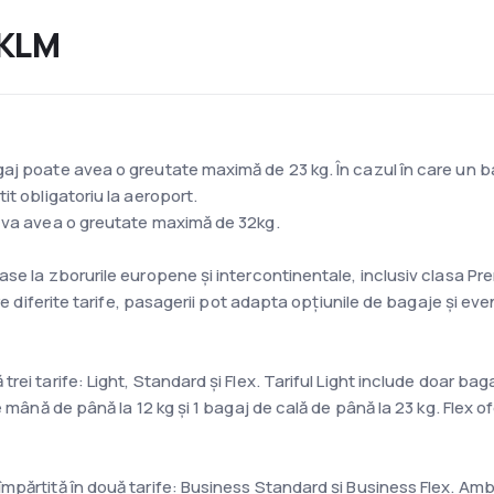
 KLM
j poate avea o greutate maximă de 23 kg. În cazul în care un bag
it obligatoriu la aeroport.
j va avea o greutate maximă de 32kg.
ase la zborurile europene și intercontinentale, inclusiv clasa P
re diferite tarife, pasagerii pot adapta opțiunile de bagaje și even
ei tarife: Light, Standard și Flex. Tariful Light include doar bag
 mână de până la 12 kg și 1 bagaj de cală de până la 23 kg. Flex of
mpărțită în două tarife: Business Standard și Business Flex. Am