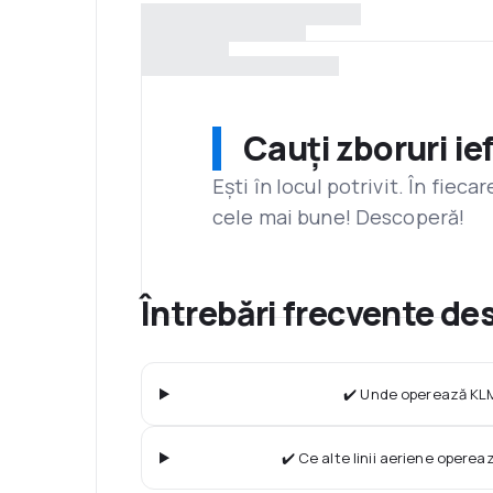
Cauți zboruri ie
Ești în locul potrivit. În fiec
cele mai bune! Descoperă!
Întrebări frecvente d
✔️ Unde operează KLM
✔️ Ce alte linii aeriene operea