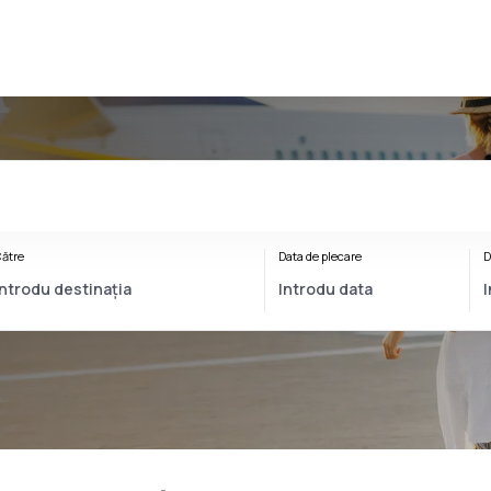
ătre
Data de plecare
D