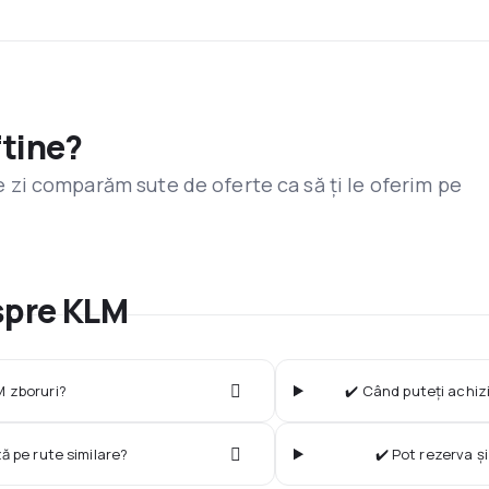
ftine?
are zi comparăm sute de oferte ca să ți le oferim pe
espre KLM
 zboruri?
✔️ Când puteți achizi
ză pe rute similare?
✔️ Pot rezerva ș