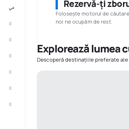
Rezervă-ți zboru
All-
inclusive
Folosește motorul de căutare 
noi ne ocupăm de rest.
City
Break
Cazare
Explorează lumea 
Oferte
Descoperă destinațiile preferate ale
Finalizează
călătoria
Inspiraţie şi
recomandări
Servicii
clienți