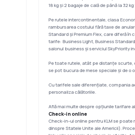
18 kg și 2 bagaje de cală de până la 32 kg
Pe rutele intercontinentale, clasa Economy
rambursarea costului fără taxe de anular
Standard și Premium Flex, care diferă în c
tarife: Business Light, Business Standard 
salonul business și serviciul SkyPriority in
Pe toate rutele, atât pe distanțe scurte, 
se pot bucura de mese speciale și de o o
Cu tarifele sale diferențiate, compania a
personaliza călătoriile.
Află mai multe despre opțiunile tarifare a
Check-in online
Check-in-ul online pentru KLM se poate rea
dinspre Statele Unite ale Americii). Proc