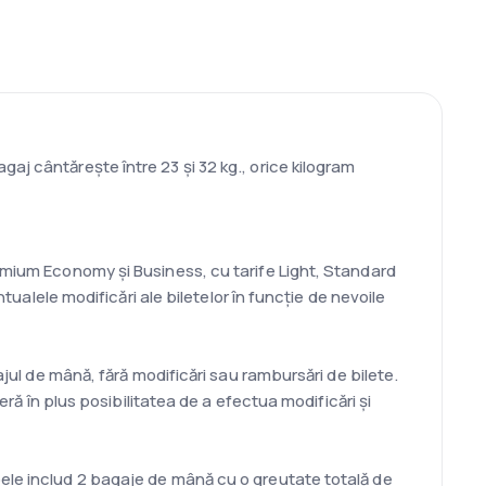
aj cântărește între 23 și 32 kg., orice kilogram
remium Economy și Business, cu tarife Light, Standard
tualele modificări ale biletelor în funcție de nevoile
ajul de mână, fără modificări sau rambursări de bilete.
eră în plus posibilitatea de a efectua modificări și
bele includ 2 bagaje de mână cu o greutate totală de