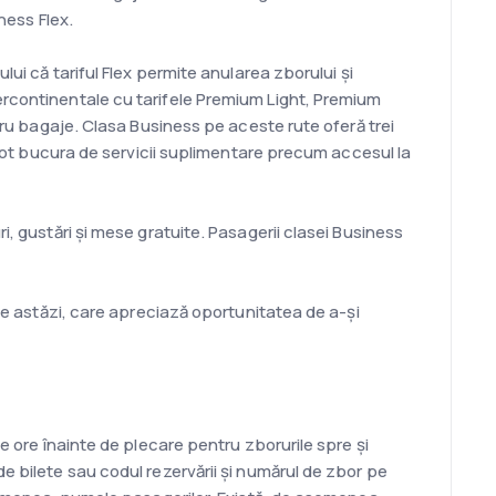
ness Flex.
lui că tariful Flex permite anularea zborului și
ercontinentale cu tarifele Premium Light, Premium
ntru bagaje. Clasa Business pe aceste rute oferă trei
e pot bucura de servicii suplimentare precum accesul la
i, gustări și mese gratuite. Pasagerii clasei Business
 de astăzi, care apreciază oportunitatea de a-și
e ore înainte de plecare pentru zborurile spre și
e bilete sau codul rezervării și numărul de zbor pe