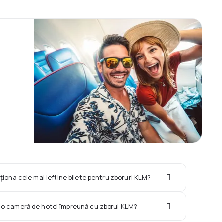
ționa cele mai ieftine bilete pentru zboruri KLM?
i o cameră de hotel împreună cu zborul KLM?