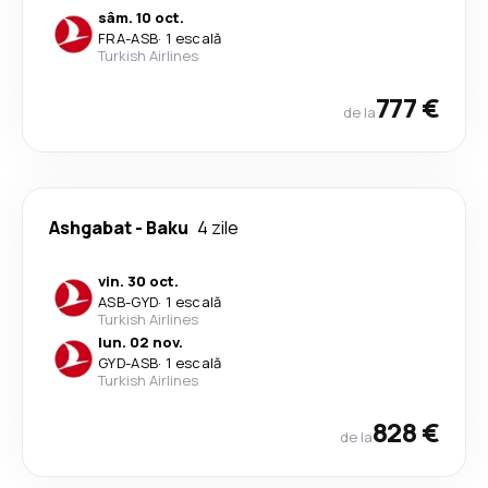
sâm. 10 oct.
FRA
-
ASB
·
1 escală
Turkish Airlines
777 €
de la
Ashgabat
-
Baku
4 zile
vin. 30 oct.
ASB
-
GYD
·
1 escală
Turkish Airlines
lun. 02 nov.
GYD
-
ASB
·
1 escală
Turkish Airlines
828 €
de la