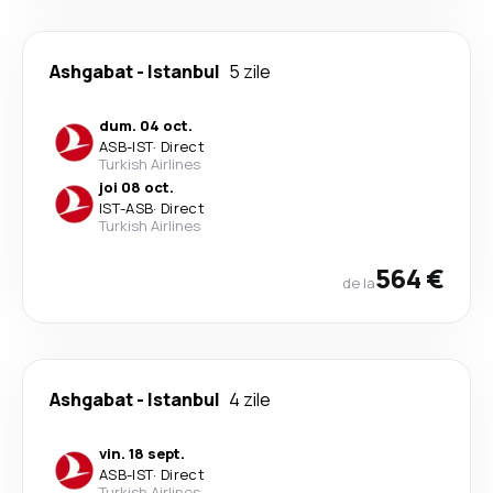
Ashgabat
-
Istanbul
5 zile
dum. 04 oct.
ASB
-
IST
·
Direct
Turkish Airlines
joi 08 oct.
IST
-
ASB
·
Direct
Turkish Airlines
564 €
de la
Ashgabat
-
Istanbul
4 zile
vin. 18 sept.
ASB
-
IST
·
Direct
Turkish Airlines