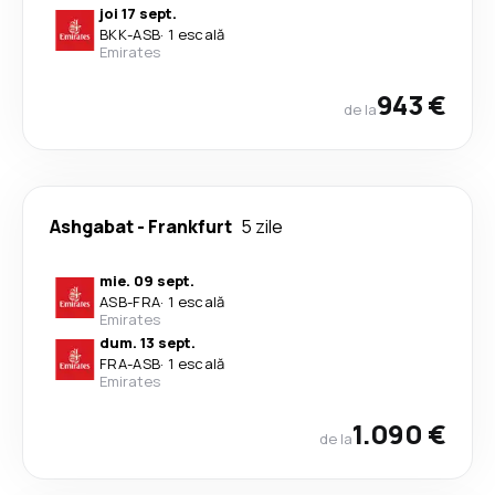
joi 17 sept.
BKK
-
ASB
·
1 escală
Emirates
943 €
de la
Ashgabat
-
Frankfurt
5 zile
mie. 09 sept.
ASB
-
FRA
·
1 escală
Emirates
dum. 13 sept.
FRA
-
ASB
·
1 escală
Emirates
1.090 €
de la