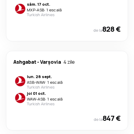
sâm. 17 oct.
MXP
-
ASB
·
1 escală
Turkish Airlines
828 €
de la
Ashgabat
-
Varşovia
4 zile
lun. 28 sept.
ASB
-
WAW
·
1 escală
Turkish Airlines
joi 01 oct.
WAW
-
ASB
·
1 escală
Turkish Airlines
847 €
de la