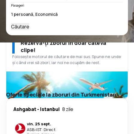
Pasageri
Căutare
Rezervă-ți zborul în doar câteva
clipe!
Folosește motorul de căutare de mai sus. Spune-ne unde
și când vrei să zbori, iar noi ne ocupăm de rest.
Oferte speciale la zboruri din Turkmenistan
Ashgabat
-
Istanbul
8 zile
vin. 25 sept.
ASB
-
IST
·
Direct