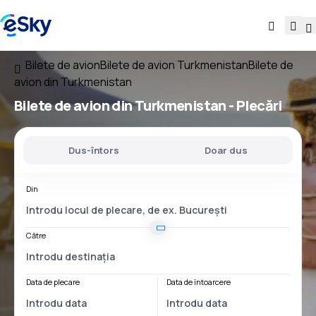
Bilete de avion
Bilete de avion Turkmenistan
Bilete de
avion din Turkmenistan
Bilete de avion
din Turkmenistan
- Plecări
Dus-întors
Doar dus
Din
Către
Data de plecare
Data de întoarcere