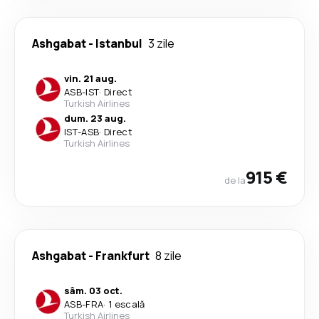
Ashgabat
-
Istanbul
3 zile
vin. 21 aug.
ASB
-
IST
·
Direct
Turkish Airlines
dum. 23 aug.
IST
-
ASB
·
Direct
Turkish Airlines
915 €
de la
Ashgabat
-
Frankfurt
8 zile
sâm. 03 oct.
ASB
-
FRA
·
1 escală
Turkish Airlines