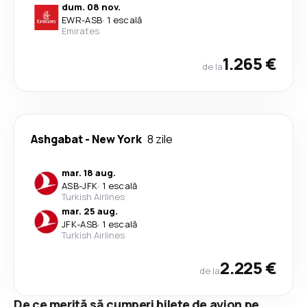
dum. 08 nov.
EWR
-
ASB
·
1 escală
Emirates
1.265 €
de la
Ashgabat
-
New York
8 zile
mar. 18 aug.
ASB
-
JFK
·
1 escală
Turkish Airlines
mar. 25 aug.
JFK
-
ASB
·
1 escală
Turkish Airlines
2.225 €
de la
De ce merită să cumperi bilete de avion pe