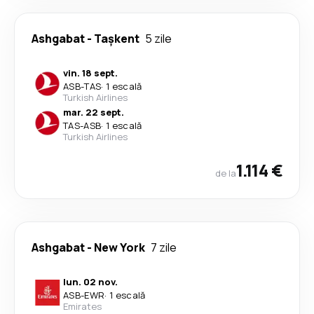
Ashgabat
-
Tașkent
5 zile
vin. 18 sept.
ASB
-
TAS
·
1 escală
Turkish Airlines
mar. 22 sept.
TAS
-
ASB
·
1 escală
Turkish Airlines
1.114 €
de la
Ashgabat
-
New York
7 zile
lun. 02 nov.
ASB
-
EWR
·
1 escală
Emirates