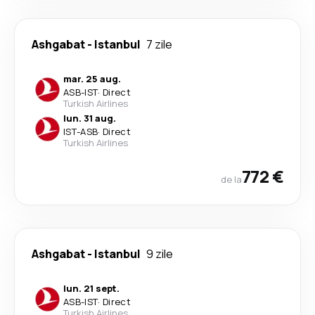
Ashgabat
-
Istanbul
7 zile
mar. 25 aug.
ASB
-
IST
·
Direct
Turkish Airlines
lun. 31 aug.
IST
-
ASB
·
Direct
Turkish Airlines
772 €
de la
Ashgabat
-
Istanbul
9 zile
lun. 21 sept.
ASB
-
IST
·
Direct
Turkish Airlines