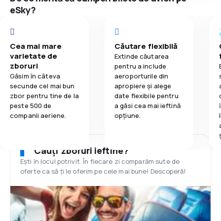
eSky?
Cea mai mare
Căutare flexibilă
varietate de
Extinde căutarea
zboruri
pentru a include
Găsim în câteva
aeroporturile din
secunde cel mai bun
apropiere și alege
zbor pentru tine de la
date flexibile pentru
peste 500 de
a găsi cea mai ieftină
companii aeriene.
opțiune.
Cauți zboruri ieftine?
Ești în locul potrivit. În fiecare zi comparăm sute de
oferte ca să ți le oferim pe cele mai bune! Descoperă!