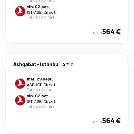
Turkish Airlines
vin. 02 oct.
IST
-
ASB
·
Direct
Turkish Airlines
564 €
de la
Ashgabat
-
Istanbul
4 zile
mar. 29 sept.
ASB
-
IST
·
Direct
Turkish Airlines
vin. 02 oct.
IST
-
ASB
·
Direct
Turkish Airlines
564 €
de la