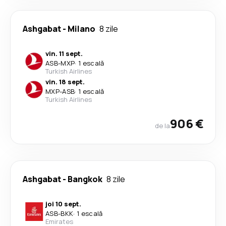
Ashgabat
-
Milano
8 zile
vin. 11 sept.
ASB
-
MXP
·
1 escală
Turkish Airlines
vin. 18 sept.
MXP
-
ASB
·
1 escală
Turkish Airlines
906 €
de la
Ashgabat
-
Bangkok
8 zile
joi 10 sept.
ASB
-
BKK
·
1 escală
Emirates