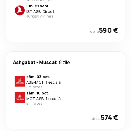
lun. 21 sept.
IST
-
ASB
·
Direct
Turkish Airlines
590 €
de la
Ashgabat
-
Muscat
8 zile
sâm. 03 oct.
ASB
-
MCT
·
1 escală
Emirates
sâm. 10 oct.
MCT
-
ASB
·
1 escală
Emirates
574 €
de la