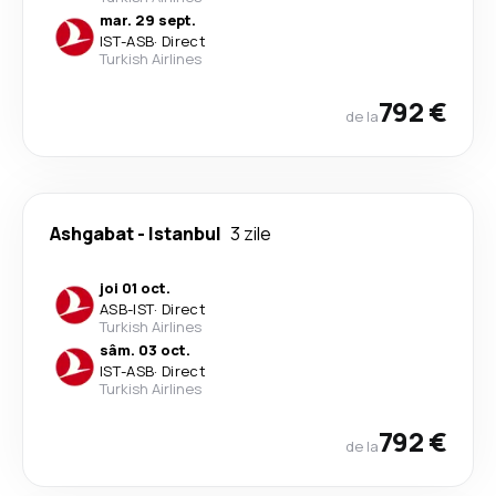
mar. 29 sept.
IST
-
ASB
·
Direct
Turkish Airlines
792 €
de la
Ashgabat
-
Istanbul
3 zile
joi 01 oct.
ASB
-
IST
·
Direct
Turkish Airlines
sâm. 03 oct.
IST
-
ASB
·
Direct
Turkish Airlines
792 €
de la