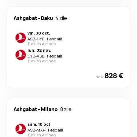
Ashgabat
-
Baku
4 zile
vin. 30 oct.
ASB
-
GYD
·
1 escală
Turkish Airlines
lun. 02 nov.
GYD
-
ASB
·
1 escală
Turkish Airlines
828 €
de la
Ashgabat
-
Milano
8 zile
sâm. 10 oct.
ASB
-
MXP
·
1 escală
Turkish Airlines