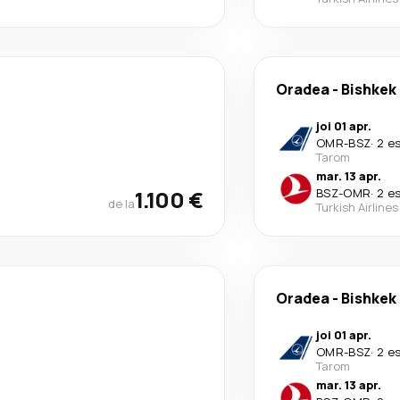
Oradea
-
Bishkek
joi 01 apr.
OMR
-
BSZ
·
2 e
Tarom
mar. 13 apr.
1.100 €
BSZ
-
OMR
·
2 e
de la
Turkish Airlines
Oradea
-
Bishkek
joi 01 apr.
OMR
-
BSZ
·
2 e
Tarom
mar. 13 apr.