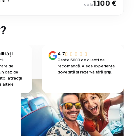
scale
1.100 €
de la
y?
lități
4.7
ii
Peste 5600 de clienți ne
rare de
recomandă. Alege experiența
 ȋn caz de
dovedită și rezervă fără griji.
uto, atracții
e altele.