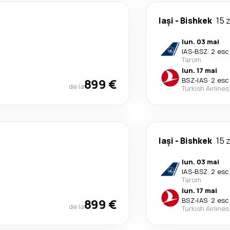
Iași
-
Bishkek
15 z
lun. 03 mai
IAS
-
BSZ
·
2 esc
Tarom
lun. 17 mai
899 €
BSZ
-
IAS
·
2 esc
de la
Turkish Airlines
Iași
-
Bishkek
15 z
lun. 03 mai
IAS
-
BSZ
·
2 esc
Tarom
lun. 17 mai
899 €
BSZ
-
IAS
·
2 esc
de la
Turkish Airlines