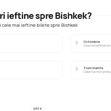
i ieftine spre Bishkek?
 cele mai ieftine bilete spre Bishkek
Octombrie
Cea mai ieftină lun
3 luni înainte
Cele mai mici prețu
683 €