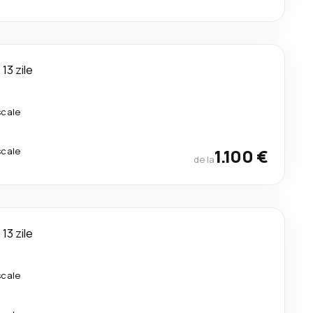
13 zile
scale
scale
1.100 €
de la
13 zile
scale