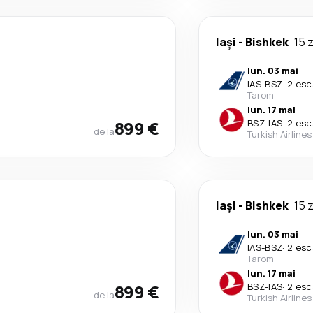
Iași
-
Bishkek
15 z
lun. 03 mai
IAS
-
BSZ
·
2 esc
Tarom
lun. 17 mai
899 €
BSZ
-
IAS
·
2 esc
de la
Turkish Airlines
Iași
-
Bishkek
15 z
lun. 03 mai
IAS
-
BSZ
·
2 esc
Tarom
lun. 17 mai
899 €
BSZ
-
IAS
·
2 esc
de la
Turkish Airlines