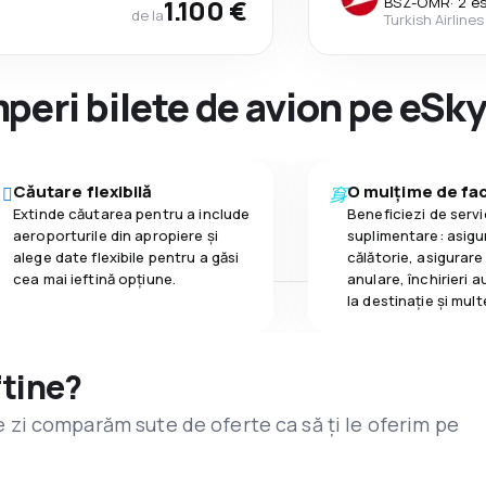
1.100 €
BSZ
-
OMR
·
2 e
de la
Turkish Airlines
peri bilete de avion pe eSk
Căutare flexibilă
O mulțime de faci
Extinde căutarea pentru a include
Beneficiezi de servic
aeroporturile din apropiere și
suplimentare: asigu
alege date flexibile pentru a găsi
călătorie, asigurare
cea mai ieftină opțiune.
anulare, închirieri a
la destinaţie și mult
ftine?
are zi comparăm sute de oferte ca să ți le oferim pe