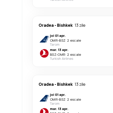
Oradea
-
Bishkek
13 zile
joi 01 apr.
OMR
-
BSZ
·
2 escale
Tarom
mar. 13 apr.
BSZ
-
OMR
·
2 escale
Turkish Airlines
Oradea
-
Bishkek
13 zile
joi 01 apr.
OMR
-
BSZ
·
2 escale
Tarom
mar. 13 apr.