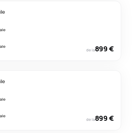
ile
ale
ale
899 €
de la
ile
ale
ale
899 €
de la