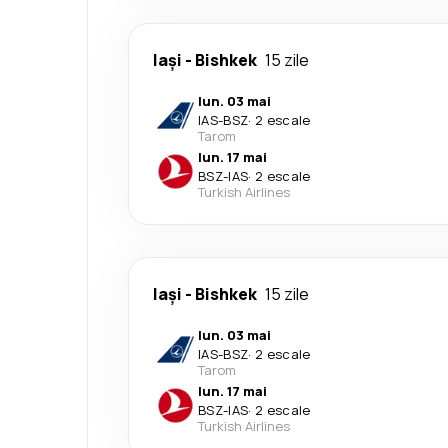
Iași
-
Bishkek
15 zile
lun. 03 mai
IAS
-
BSZ
·
2 escale
Tarom
lun. 17 mai
BSZ
-
IAS
·
2 escale
Turkish Airlines
Iași
-
Bishkek
15 zile
lun. 03 mai
IAS
-
BSZ
·
2 escale
Tarom
lun. 17 mai
BSZ
-
IAS
·
2 escale
Turkish Airlines