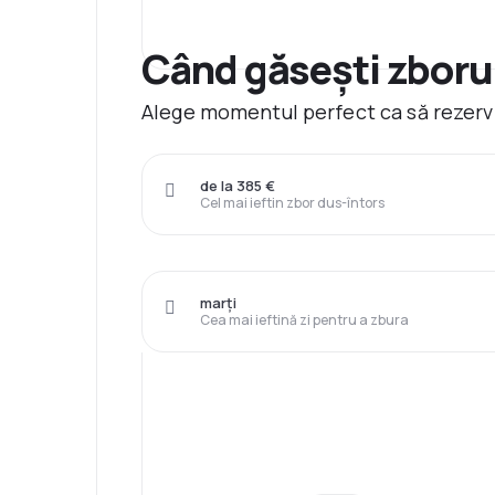
Când găsești zborur
Alege momentul perfect ca să rezervi
de la 385 €
Cel mai ieftin zbor dus-întors
marți
Cea mai ieftină zi pentru a zbura