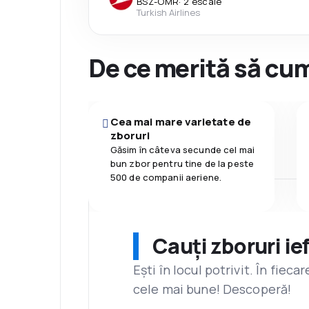
BSZ
-
OMR
·
2 escale
Turkish Airlines
De ce merită să cum
Cea mai mare varietate de
zboruri
Găsim în câteva secunde cel mai
bun zbor pentru tine de la peste
500 de companii aeriene.
Cauți zboruri ie
Ești în locul potrivit. În fiec
cele mai bune! Descoperă!