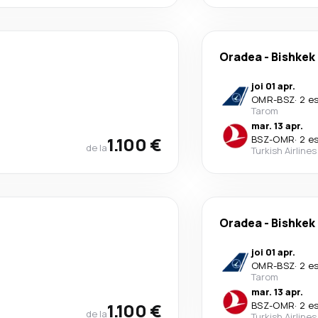
Oradea
-
Bishkek
joi 01 apr.
OMR
-
BSZ
·
2 e
Tarom
mar. 13 apr.
1.100 €
BSZ
-
OMR
·
2 e
de la
Turkish Airlines
Oradea
-
Bishkek
joi 01 apr.
OMR
-
BSZ
·
2 e
Tarom
mar. 13 apr.
1.100 €
BSZ
-
OMR
·
2 e
de la
Turkish Airlines