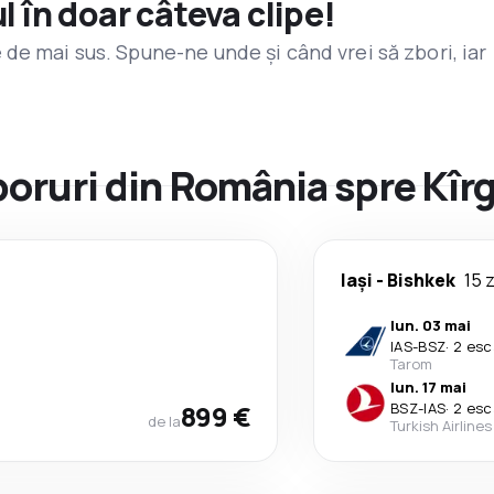
l în doar câteva clipe!
de mai sus. Spune-ne unde și când vrei să zbori, iar
zboruri din România spre Kîr
Iași
-
Bishkek
15 z
lun. 03 mai
IAS
-
BSZ
·
2 esc
Tarom
lun. 17 mai
899 €
BSZ
-
IAS
·
2 esc
de la
Turkish Airlines