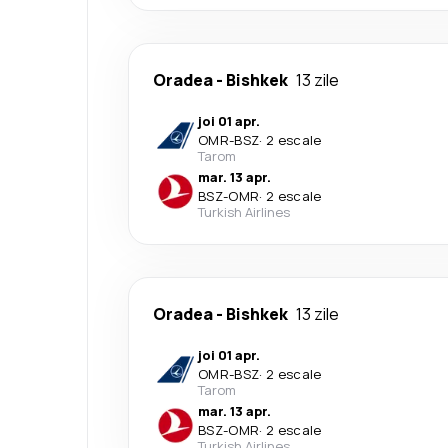
Oradea
-
Bishkek
13 zile
joi 01 apr.
OMR
-
BSZ
·
2 escale
Tarom
mar. 13 apr.
BSZ
-
OMR
·
2 escale
Turkish Airlines
Oradea
-
Bishkek
13 zile
joi 01 apr.
OMR
-
BSZ
·
2 escale
Tarom
mar. 13 apr.
BSZ
-
OMR
·
2 escale
Turkish Airlines