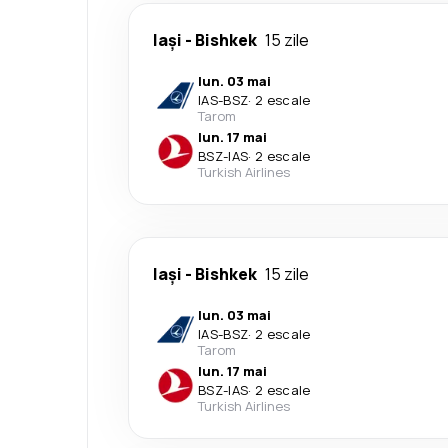
Iași
-
Bishkek
15 zile
lun. 03 mai
IAS
-
BSZ
·
2 escale
Tarom
lun. 17 mai
BSZ
-
IAS
·
2 escale
Turkish Airlines
Iași
-
Bishkek
15 zile
lun. 03 mai
IAS
-
BSZ
·
2 escale
Tarom
lun. 17 mai
BSZ
-
IAS
·
2 escale
Turkish Airlines