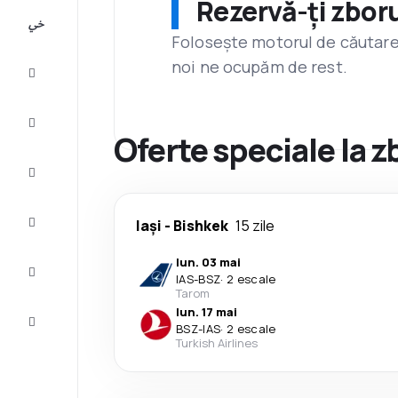
Rezervă-ți zboru
All-
inclusive
Folosește motorul de căutare 
noi ne ocupăm de rest.
City
Break
Cazare
Oferte speciale la 
Oferte
Finalizează
Iași
-
Bishkek
15 zile
călătoria
lun. 03 mai
Inspiraţie şi
IAS
-
BSZ
·
2 escale
recomandări
Tarom
lun. 17 mai
Servicii
BSZ
-
IAS
·
2 escale
clienți
Turkish Airlines