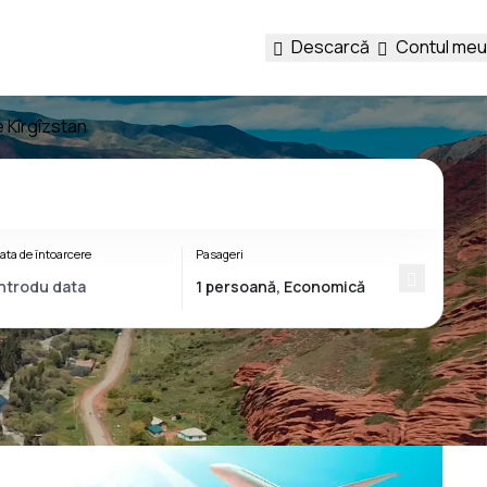
Descarcă
Contul meu
e Kîrgîzstan
ata de întoarcere
Pasageri