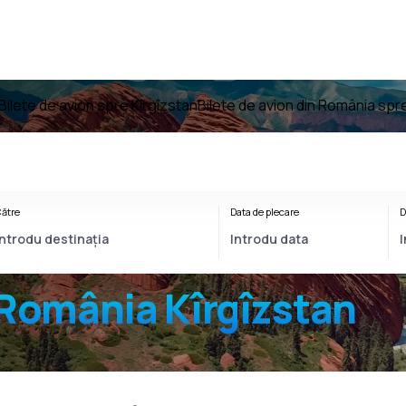
Bilete de avion spre Kîrgîzstan
Bilete de avion din România spr
ătre
Data de plecare
D
România Kîrgîzstan