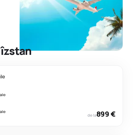
gîzstan
ile
ale
ale
899 €
de la