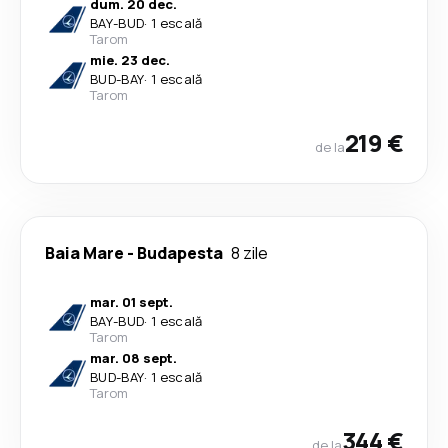
dum. 20 dec.
BAY
-
BUD
·
1 escală
Tarom
mie. 23 dec.
BUD
-
BAY
·
1 escală
Tarom
219 €
de la
Baia Mare
-
Budapesta
8 zile
mar. 01 sept.
BAY
-
BUD
·
1 escală
Tarom
mar. 08 sept.
BUD
-
BAY
·
1 escală
Tarom
344 €
de la