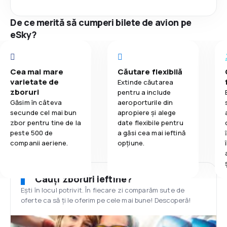
De ce merită să cumperi bilete de avion pe
eSky?
Cea mai mare
Căutare flexibilă
varietate de
Extinde căutarea
zboruri
pentru a include
Găsim în câteva
aeroporturile din
secunde cel mai bun
apropiere și alege
zbor pentru tine de la
date flexibile pentru
peste 500 de
a găsi cea mai ieftină
companii aeriene.
opțiune.
Cauți zboruri ieftine?
Ești în locul potrivit. În fiecare zi comparăm sute de
oferte ca să ți le oferim pe cele mai bune! Descoperă!