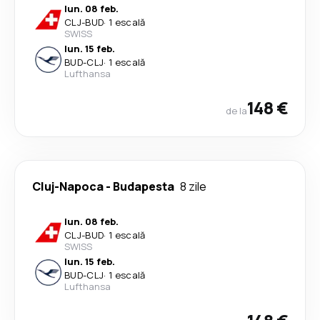
lun. 08 feb.
CLJ
-
BUD
·
1 escală
SWISS
lun. 15 feb.
BUD
-
CLJ
·
1 escală
Lufthansa
148 €
de la
Cluj-Napoca
-
Budapesta
8 zile
lun. 08 feb.
CLJ
-
BUD
·
1 escală
SWISS
lun. 15 feb.
BUD
-
CLJ
·
1 escală
Lufthansa