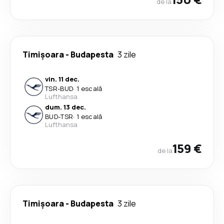
de la
Timișoara
-
Budapesta
3 zile
vin. 11 dec.
TSR
-
BUD
·
1 escală
Lufthansa
dum. 13 dec.
BUD
-
TSR
·
1 escală
Lufthansa
159 €
de la
Timișoara
-
Budapesta
3 zile