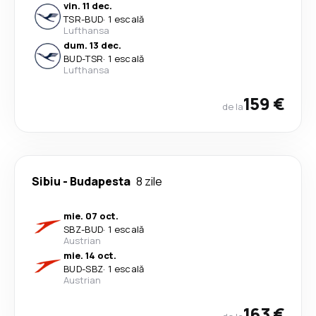
vin. 11 dec.
TSR
-
BUD
·
1 escală
Lufthansa
dum. 13 dec.
BUD
-
TSR
·
1 escală
Lufthansa
159 €
de la
Sibiu
-
Budapesta
8 zile
mie. 07 oct.
SBZ
-
BUD
·
1 escală
Austrian
mie. 14 oct.
BUD
-
SBZ
·
1 escală
Austrian
163 €