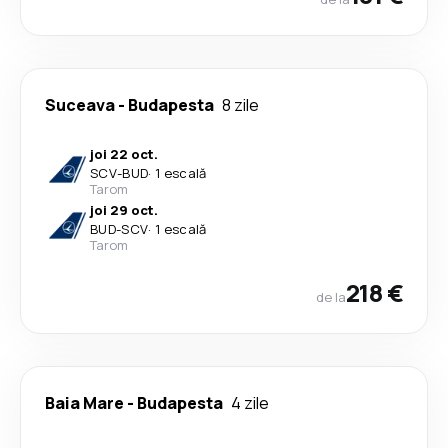
Suceava
-
Budapesta
8 zile
joi 22 oct.
SCV
-
BUD
·
1 escală
Tarom
joi 29 oct.
BUD
-
SCV
·
1 escală
Tarom
218 €
de la
Baia Mare
-
Budapesta
4 zile