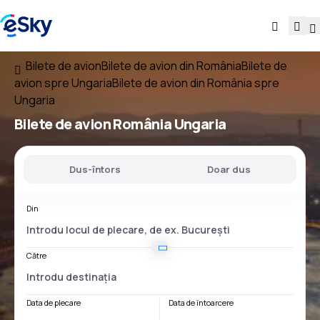
Bilete de avion
Bilete de avion din România
Bilete de
avion spre Ungaria
Bilete de avion din România spre
Ungaria
Bilete de avion
România Ungaria
Dus-întors
Doar dus
Din
Către
Data de plecare
Data de întoarcere