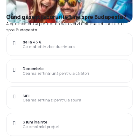
Când găsești zboruri ieftine spre Budapesta?
Alege momentul perfect ca să rezervi cele mai ieftine bilete
spre Budapesta
de la 45 €
Cel mai ieftin zbor dus-întors
Decembrie
Cea mai ieftină lună pentru a călători
luni
Cea mai ieftină zi pentru a zbura
3 luni înainte
Cele mai mici prețuri