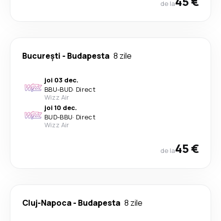
45 €
de la
București
-
Budapesta
8 zile
joi 03 dec.
BBU
-
BUD
·
Direct
Wizz Air
joi 10 dec.
BUD
-
BBU
·
Direct
Wizz Air
45 €
de la
Cluj-Napoca
-
Budapesta
8 zile