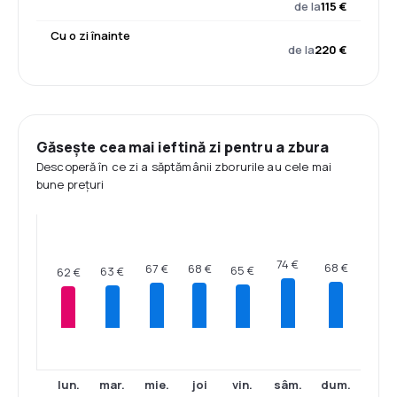
de la
115 €
Cu o zi înainte
de la
220 €
Găsește cea mai ieftină zi pentru a zbura
Descoperă în ce zi a săptămânii zborurile au cele mai
bune prețuri
74 €
68 €
68 €
67 €
65 €
63 €
62 €
lun.
mar.
mie.
joi
vin.
sâm.
dum.