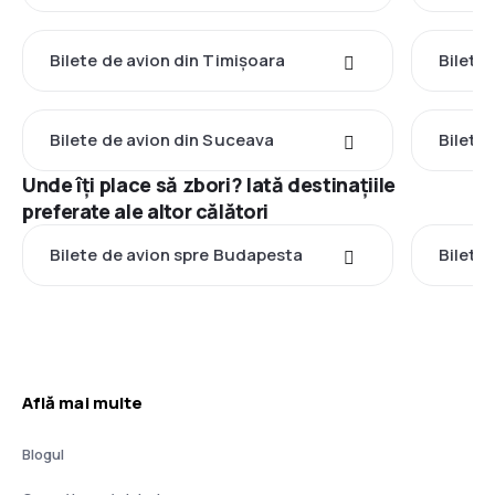
Bilete de avion din Timișoara
Bilete
Bilete de avion din Suceava
Bilete
Unde îți place să zbori? Iată destinațiile
preferate ale altor călători
Bilete de avion spre Budapesta
Bilete
Află mai multe
Blogul