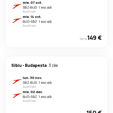
mie. 07 oct.
SBZ
-
BUD
·
1 escală
Austrian
mie. 14 oct.
BUD
-
SBZ
·
1 escală
Austrian
149 €
de la
Sibiu
-
Budapesta
3 zile
lun. 30 nov.
SBZ
-
BUD
·
1 escală
Austrian
mie. 02 dec.
BUD
-
SBZ
·
1 escală
Austrian
150 €