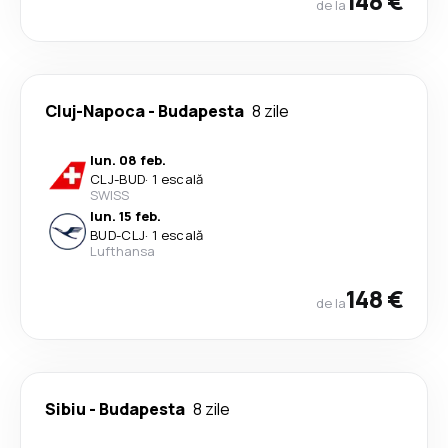
148 €
de la
Cluj-Napoca
-
Budapesta
8 zile
lun. 08 feb.
CLJ
-
BUD
·
1 escală
SWISS
lun. 15 feb.
BUD
-
CLJ
·
1 escală
Lufthansa
148 €
de la
Sibiu
-
Budapesta
8 zile