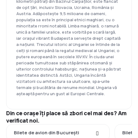
kilometri pătrați din Bazinul Carpaților, este flancat
de opt țări, inclusiv Slovacia, Ucraina, România și
Austria. Adăpostește 9,5 milioane de oameni,
populația sa este în principal etnici maghiari, cu o
minoritate rromi notabilă. Limba maghiară, o ramură
unică a familiei uralice, este vorbită pe scară largă,
iar orașul vibrant Budapesta servește drept capitală
a națiunii. Trecutul istoric al Ungariei se întinde de la
celți și romani până la regatul medieval al Ungariei, o
putere europeană în secolele XIV-XV. În ciuda unei
perioade tumultoase sub stăpânirea otomană și
ulterior controlului habsburgic, națiunea și-a păstrat
identitatea distinctă. Astăzi, Ungaria încântă
vizitatorii cu arhitectura sa uluitoare, spa-urile
termale și bucătăria de renume mondial. Ungaria vă
așteaptă pentru un gust al Europei Centrale.
Din ce orașe îți place să zbori cel mai des? Am
verificat noi.
Bilete de avion din București
Bilete