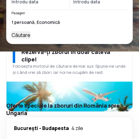
Pasageri
Căutare
Rezervă-ți zborul în doar câteva
clipe!
Folosește motorul de căutare de mai sus. Spune-ne unde
și când vrei să zbori, iar noi ne ocupăm de rest.
Oferte speciale la zboruri din România spre
Ungaria
București
-
Budapesta
4 zile