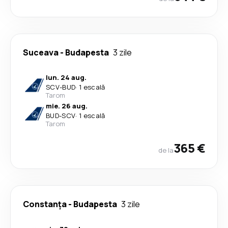
Suceava
-
Budapesta
3 zile
lun. 24 aug.
SCV
-
BUD
·
1 escală
Tarom
mie. 26 aug.
BUD
-
SCV
·
1 escală
Tarom
365 €
de la
Constanța
-
Budapesta
3 zile