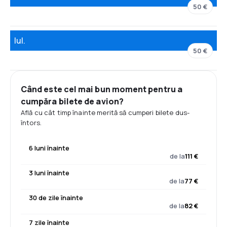
50 €
Iul.
50 €
Când este cel mai bun moment pentru a
cumpăra bilete de avion?
Află cu cât timp înainte merită să cumperi bilete dus-
întors.
6 luni înainte
de la
111 €
3 luni înainte
de la
77 €
30 de zile înainte
de la
82 €
7 zile înainte