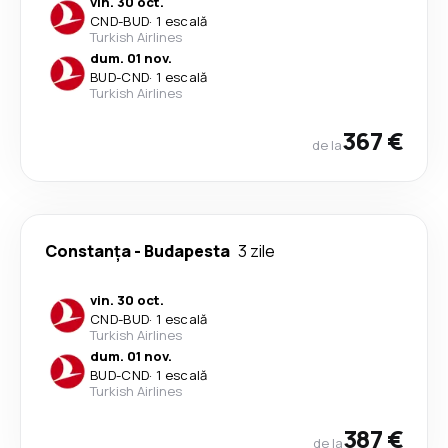
vin. 30 oct.
CND
-
BUD
·
1 escală
Turkish Airlines
dum. 01 nov.
BUD
-
CND
·
1 escală
Turkish Airlines
367 €
de la
Constanța
-
Budapesta
3 zile
vin. 30 oct.
CND
-
BUD
·
1 escală
Turkish Airlines
dum. 01 nov.
BUD
-
CND
·
1 escală
Turkish Airlines
387 €
de la