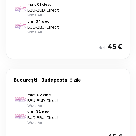
mar. 01 dec.
BBU
-
BUD
·
Direct
Wizz Air
vin. 04 dec.
BUD
-
BBU
·
Direct
Wizz Air
45 €
de la
București
-
Budapesta
3 zile
mie. 02 dec.
BBU
-
BUD
·
Direct
Wizz Air
vin. 04 dec.
BUD
-
BBU
·
Direct
Wizz Air