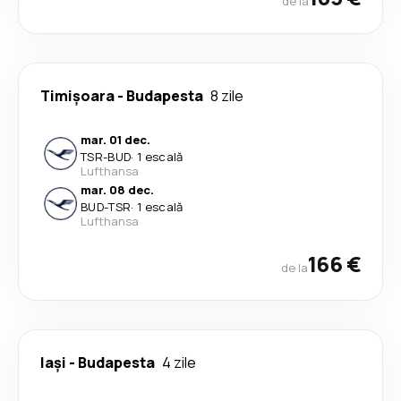
de la
Timișoara
-
Budapesta
8 zile
mar. 01 dec.
TSR
-
BUD
·
1 escală
Lufthansa
mar. 08 dec.
BUD
-
TSR
·
1 escală
Lufthansa
166 €
de la
Iași
-
Budapesta
4 zile