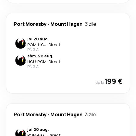
Port Moresby
-
Mount Hagen
3 zile
joi 20 aug.
POM
-
HGU
·
Direct
PNG Air
sâm. 22 aug.
HGU
-
POM
·
Direct
PNG Air
199 €
de la
Port Moresby
-
Mount Hagen
3 zile
joi 20 aug.
POM
-
HGU
·
Direct