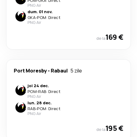
POM
-
GKA
·
Direct
PNG Air
dum. 01 nov.
GKA
-
POM
·
Direct
PNG Air
169 €
de la
Port Moresby
-
Rabaul
5 zile
joi 24 dec.
POM
-
RAB
·
Direct
PNG Air
lun. 28 dec.
RAB
-
POM
·
Direct
PNG Air
195 €
de la