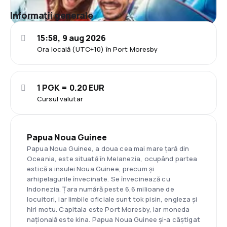
Informații generale
15:58, 9 aug 2026
Ora locală (UTC+10) în Port Moresby
1 PGK = 0.20 EUR
Cursul valutar
Papua Noua Guinee
Papua Noua Guinee, a doua cea mai mare țară din
Oceania, este situată în Melanezia, ocupând partea
estică a insulei Noua Guinee, precum și
arhipelagurile învecinate. Se învecinează cu
Indonezia. Țara numără peste 6,6 milioane de
locuitori, iar limbile oficiale sunt tok pisin, engleza și
hiri motu. Capitala este Port Moresby, iar moneda
națională este kina. Papua Noua Guinee și-a câștigat