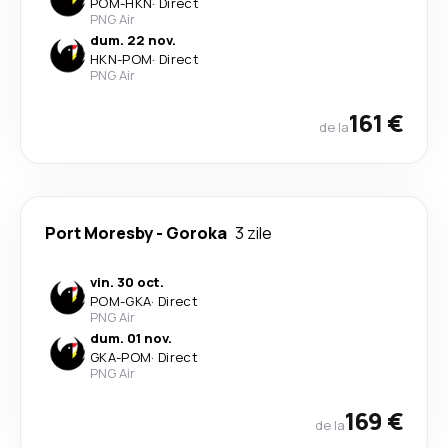
POM
-
HKN
·
Direct
PNG Air
dum. 22 nov.
HKN
-
POM
·
Direct
PNG Air
161 €
de la
Port Moresby
-
Goroka
3 zile
vin. 30 oct.
POM
-
GKA
·
Direct
PNG Air
dum. 01 nov.
GKA
-
POM
·
Direct
PNG Air
169 €
de la