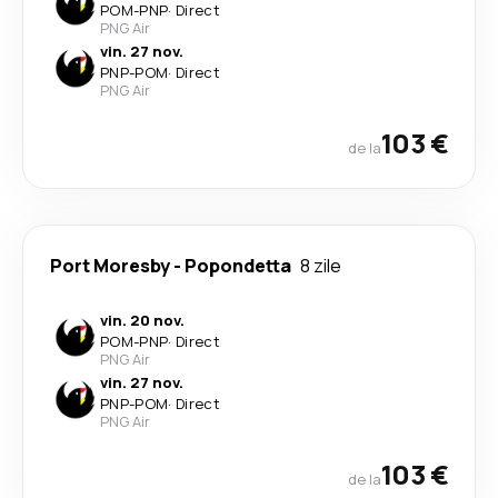
POM
-
PNP
·
Direct
PNG Air
vin. 27 nov.
PNP
-
POM
·
Direct
PNG Air
103 €
de la
Port Moresby
-
Popondetta
8 zile
vin. 20 nov.
POM
-
PNP
·
Direct
PNG Air
vin. 27 nov.
PNP
-
POM
·
Direct
PNG Air
103 €
de la