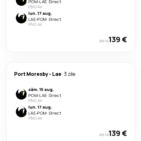
POM
-
LAE
·
Direct
PNG Air
lun. 17 aug.
LAE
-
POM
·
Direct
PNG Air
139 €
de la
Port Moresby
-
Lae
3 zile
sâm. 15 aug.
POM
-
LAE
·
Direct
PNG Air
lun. 17 aug.
LAE
-
POM
·
Direct
PNG Air
139 €
de la