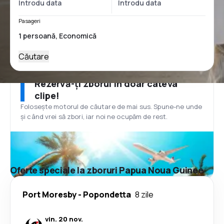
Pasageri
Căutare
Rezervă-ți zborul în doar câteva
clipe!
Folosește motorul de căutare de mai sus. Spune-ne unde
și când vrei să zbori, iar noi ne ocupăm de rest.
Oferte speciale la zboruri Papua Noua Guinee
Port Moresby
-
Popondetta
8 zile
vin. 20 nov.