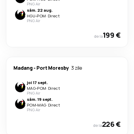
PNG Air
sâm. 22 aug.
HGU
-
POM
·
Direct
PNG Air
199 €
de la
Madang
-
Port Moresby
3 zile
joi 17 sept.
MAG
-
POM
·
Direct
PNG Air
sâm. 19 sept.
POM
-
MAG
·
Direct
PNG Air
226 €
de la