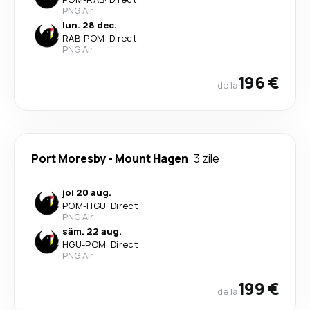
PNG Air
lun. 28 dec.
RAB
-
POM
·
Direct
PNG Air
196 €
de la
Port Moresby
-
Mount Hagen
3 zile
joi 20 aug.
POM
-
HGU
·
Direct
PNG Air
sâm. 22 aug.
HGU
-
POM
·
Direct
PNG Air
199 €
de la