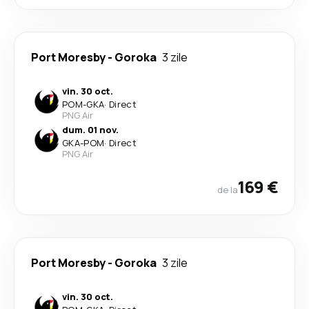
Port Moresby
-
Goroka
3 zile
vin. 30 oct.
POM
-
GKA
·
Direct
PNG Air
dum. 01 nov.
GKA
-
POM
·
Direct
PNG Air
169 €
de la
Port Moresby
-
Goroka
3 zile
vin. 30 oct.