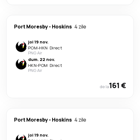
Port Moresby
-
Hoskins
4 zile
joi 19 nov.
POM
-
HKN
·
Direct
PNG Air
dum. 22 nov.
HKN
-
POM
·
Direct
PNG Air
161 €
de la
Port Moresby
-
Hoskins
4 zile
joi 19 nov.