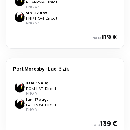
POM
-
PNP
·
Direct
PNG Air
vin. 27 nov.
PNP
-
POM
·
Direct
PNG Air
119 €
de la
Port Moresby
-
Lae
3 zile
sâm. 15 aug.
POM
-
LAE
·
Direct
PNG Air
lun. 17 aug.
LAE
-
POM
·
Direct
PNG Air
139 €
de la