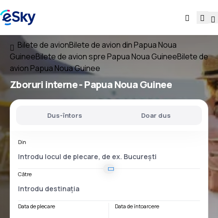
Bilete de avion
Bilete de avion din Papua Noua
Guinee
Bilete de avion spre Papua Noua Guinee
Bilete de
avion Papua Noua Guinee
Zboruri interne -
Papua Noua Guinee
Dus-întors
Doar dus
Din
Către
Data de plecare
Data de întoarcere