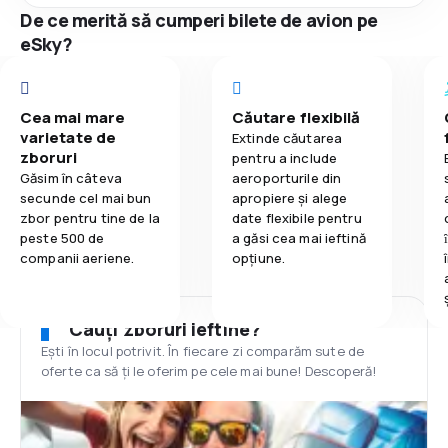
De ce merită să cumperi bilete de avion pe
eSky?
Cea mai mare
Căutare flexibilă
varietate de
Extinde căutarea
zboruri
pentru a include
Găsim în câteva
aeroporturile din
secunde cel mai bun
apropiere și alege
zbor pentru tine de la
date flexibile pentru
peste 500 de
a găsi cea mai ieftină
companii aeriene.
opțiune.
Cauți zboruri ieftine?
Ești în locul potrivit. În fiecare zi comparăm sute de
oferte ca să ți le oferim pe cele mai bune! Descoperă!