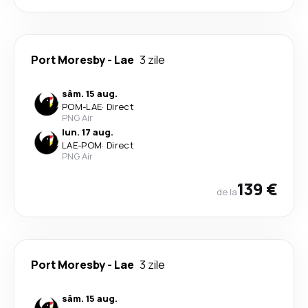
Port Moresby
-
Lae
3 zile
sâm. 15 aug.
POM
-
LAE
·
Direct
PNG Air
lun. 17 aug.
LAE
-
POM
·
Direct
PNG Air
139 €
de la
Port Moresby
-
Lae
3 zile
sâm. 15 aug.