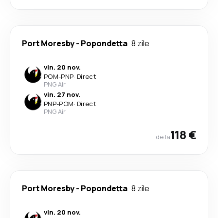
Port Moresby
-
Popondetta
8 zile
vin. 20 nov.
POM
-
PNP
·
Direct
PNG Air
vin. 27 nov.
PNP
-
POM
·
Direct
PNG Air
118 €
de la
Port Moresby
-
Popondetta
8 zile
vin. 20 nov.