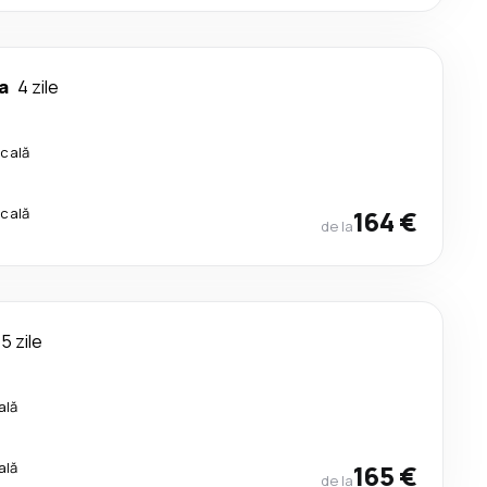
a
4 zile
scală
scală
164 €
de la
5 zile
ală
ală
165 €
de la