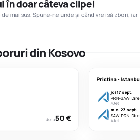
l în doar câteva clipe!
de mai sus. Spune-ne unde și când vrei să zbori, iar
zboruri din Kosovo
Pristina
-
Istanbu
joi 17 sept.
PRN
-
SAW
·
Dire
AJet
mie. 23 sept.
50 €
SAW
-
PRN
·
Dire
de la
AJet