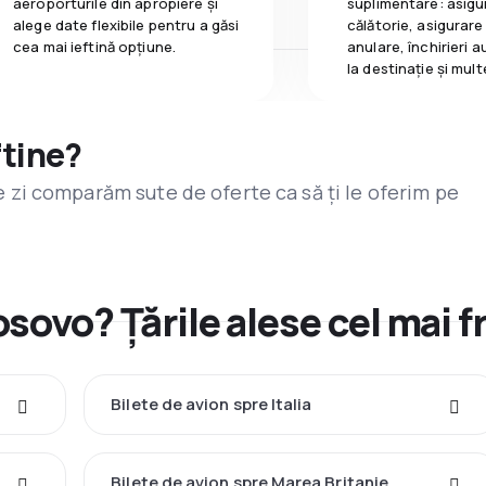
aeroporturile din apropiere și
suplimentare: asigu
alege date flexibile pentru a găsi
călătorie, asigurare
cea mai ieftină opțiune.
anulare, închirieri a
la destinaţie și mult
ftine?
are zi comparăm sute de oferte ca să ți le oferim pe
osovo? Țările alese cel mai 
Bilete de avion spre Italia
Bilete de avion spre Marea Britanie