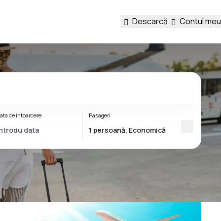
Descarcă
Contul meu
ata de întoarcere
Pasageri