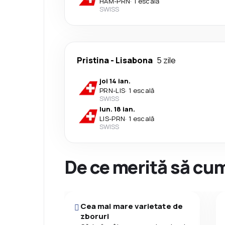
HAM
-
PRN
·
1 escală
SWISS
Pristina
-
Lisabona
5 zile
joi 14 ian.
PRN
-
LIS
·
1 escală
SWISS
lun. 18 ian.
LIS
-
PRN
·
1 escală
SWISS
De ce merită să cum
Cea mai mare varietate de
zboruri