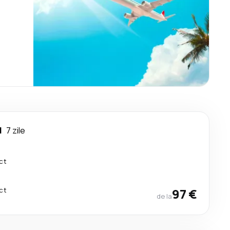
l
7 zile
ct
ct
97 €
de la