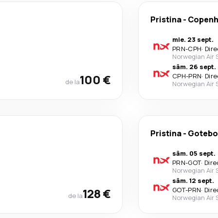
Pristina
-
Copenh
mie. 23 sept.
PRN
-
CPH
·
Dire
Norwegian Air
sâm. 26 sept.
100 €
CPH
-
PRN
·
Dire
de la
Norwegian Air
Pristina
-
Gotebo
sâm. 05 sept.
PRN
-
GOT
·
Dire
Norwegian Air
sâm. 12 sept.
128 €
GOT
-
PRN
·
Dire
de la
Norwegian Air