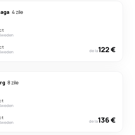
aga
4 zile
ct
 Sweden
ct
122 €
de la
 Sweden
rg
8 zile
ct
 Sweden
ct
136 €
de la
 Sweden