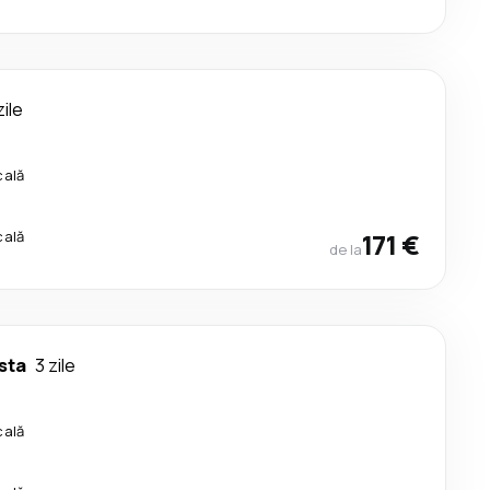
zile
cală
cală
171 €
de la
sta
3 zile
cală