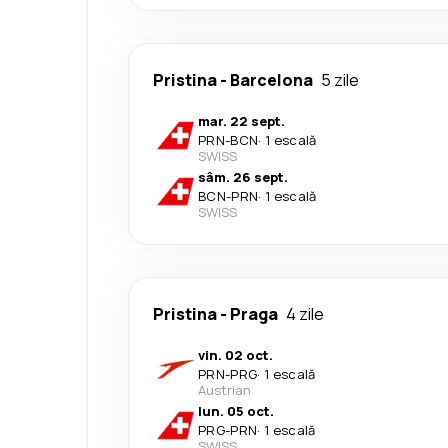
Pristina
-
Barcelona
5 zile
mar. 22 sept.
PRN
-
BCN
·
1 escală
SWISS
sâm. 26 sept.
BCN
-
PRN
·
1 escală
SWISS
Pristina
-
Praga
4 zile
vin. 02 oct.
PRN
-
PRG
·
1 escală
Austrian
lun. 05 oct.
PRG
-
PRN
·
1 escală
SWISS