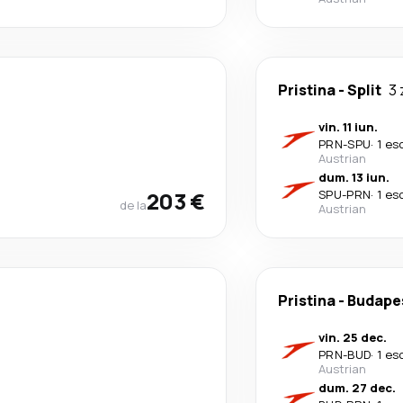
Pristina
-
Split
3 
vin. 11 iun.
PRN
-
SPU
·
1 es
Austrian
dum. 13 iun.
203 €
SPU
-
PRN
·
1 es
de la
Austrian
Pristina
-
Budape
vin. 25 dec.
PRN
-
BUD
·
1 es
Austrian
dum. 27 dec.