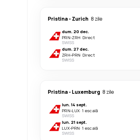
Pristina
-
Zurich
8 zile
dum. 20 dec.
PRN
-
ZRH
·
Direct
SWISS
dum. 27 dec.
ZRH
-
PRN
·
Direct
SWISS
Pristina
-
Luxemburg
8 zile
lun. 14 sept.
PRN
-
LUX
·
1 escală
SWISS
lun. 21 sept.
LUX
-
PRN
·
1 escală
SWISS