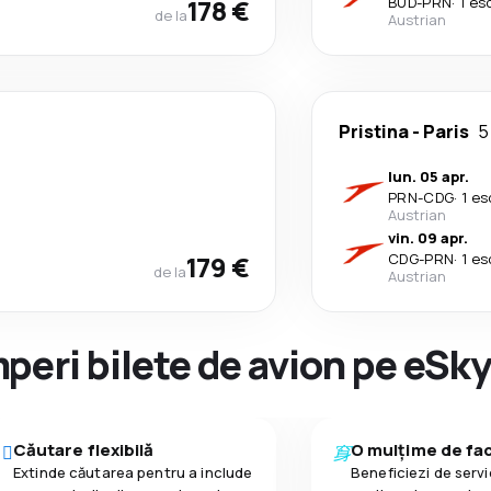
178 €
BUD
-
PRN
·
1 es
de la
Austrian
Pristina
-
Paris
5
lun. 05 apr.
PRN
-
CDG
·
1 es
Austrian
vin. 09 apr.
179 €
CDG
-
PRN
·
1 es
de la
Austrian
peri bilete de avion pe eSk
Căutare flexibilă
O mulțime de faci
Extinde căutarea pentru a include
Beneficiezi de servic