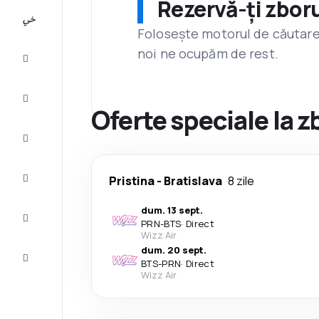
Rezervă-ți zboru
All-
inclusive
Folosește motorul de căutare 
noi ne ocupăm de rest.
City
Break
Cazare
Oferte speciale la 
Oferte
Finalizează
Pristina
-
Bratislava
8 zile
călătoria
dum. 13 sept.
Inspiraţie şi
PRN
-
BTS
·
Direct
recomandări
Wizz Air
dum. 20 sept.
Servicii
BTS
-
PRN
·
Direct
clienți
Wizz Air