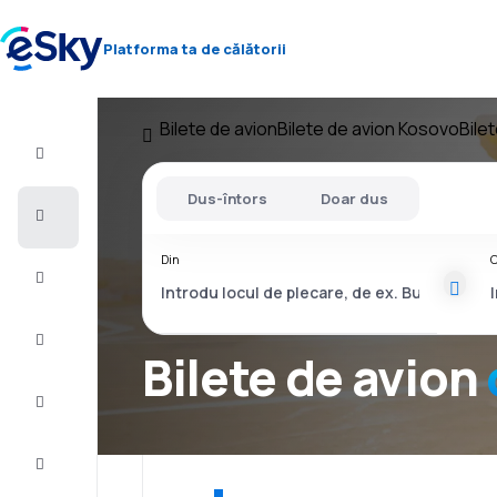
Platforma ta de călătorii
Bilete de avion
Bilete de avion Kosovo
Bile
Zbor+Hotel
Dus-întors
Doar dus
Bilete
de
avion
Din
C
Vacanţe
Vară
2026
Bilete de avion
Iarnă
2026/27
Last
minute