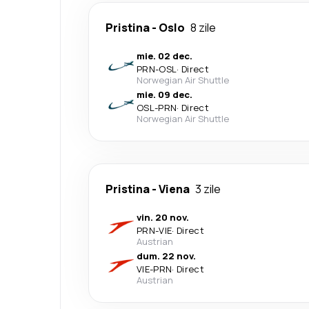
Pristina
-
Oslo
8 zile
mie. 02 dec.
PRN
-
OSL
·
Direct
Norwegian Air Shuttle
mie. 09 dec.
OSL
-
PRN
·
Direct
Norwegian Air Shuttle
Pristina
-
Viena
3 zile
vin. 20 nov.
PRN
-
VIE
·
Direct
Austrian
dum. 22 nov.
VIE
-
PRN
·
Direct
Austrian