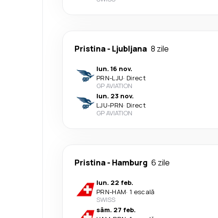
Pristina
-
Ljubljana
8 zile
lun. 16 nov.
PRN
-
LJU
·
Direct
GP AVIATION
lun. 23 nov.
LJU
-
PRN
·
Direct
GP AVIATION
Pristina
-
Hamburg
6 zile
lun. 22 feb.
PRN
-
HAM
·
1 escală
SWISS
sâm. 27 feb.