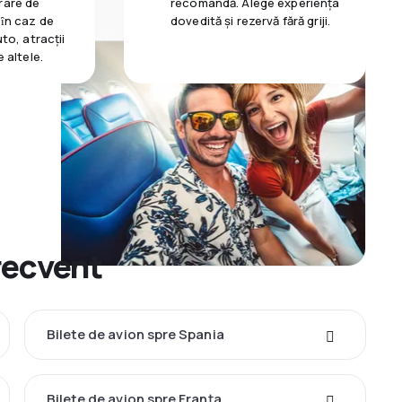
rare de
recomandă. Alege experiența
 ȋn caz de
dovedită și rezervă fără griji.
uto, atracții
e altele.
frecvent
Bilete de avion spre Spania
Bilete de avion spre Franţa