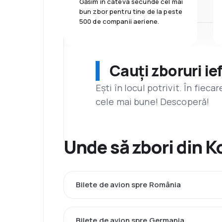
Găsim în câteva secunde cel mai
bun zbor pentru tine de la peste
500 de companii aeriene.
Cauți zboruri ie
Ești în locul potrivit. În fiec
cele mai bune! Descoperă!
Unde să zbori din K
Bilete de avion spre România
Bilete de avion spre Germania