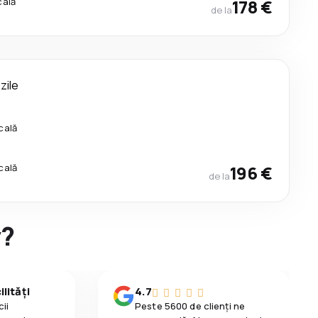
cală
178 €
de la
 zile
cală
cală
196 €
de la
y?
lități
4.7
ii
Peste 5600 de clienți ne