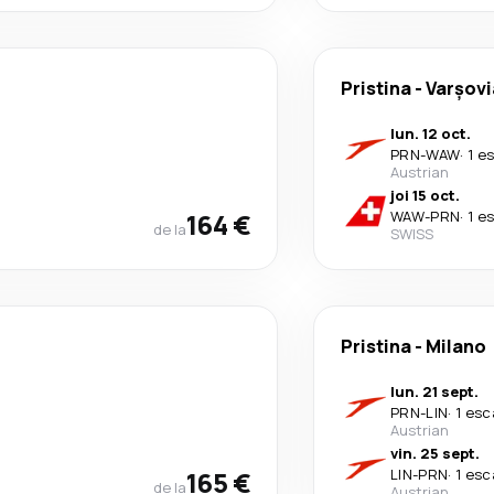
Pristina
-
Varşovi
lun. 12 oct.
PRN
-
WAW
·
1 e
Austrian
joi 15 oct.
164 €
WAW
-
PRN
·
1 e
de la
SWISS
Pristina
-
Milano
lun. 21 sept.
PRN
-
LIN
·
1 esc
Austrian
vin. 25 sept.
165 €
LIN
-
PRN
·
1 esc
de la
Austrian