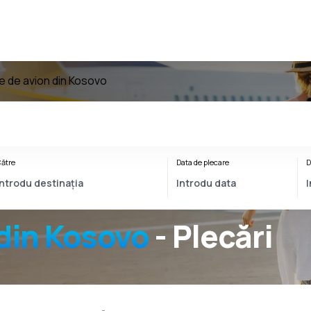
te de avion din Kosovo
ătre
Data de plecare
D
din Kosovo
- Plecări