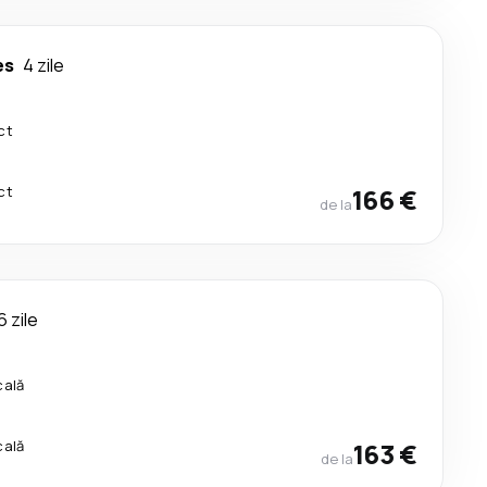
es
4 zile
ct
ct
166 €
de la
6 zile
cală
cală
163 €
de la