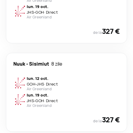
Air Greenland
lun. 19 oct.
JHS
-
GOH
·
Direct
Air Greenland
327 €
de la
Nuuk
-
Sisimiut
8 zile
lun. 12 oct.
GOH
-
JHS
·
Direct
Air Greenland
lun. 19 oct.
JHS
-
GOH
·
Direct
Air Greenland
327 €
de la