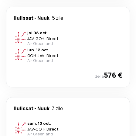
Ilulissat
-
Nuuk
5 zile
joi 08 oct.
JAV
-
GOH
·
Direct
Air Greenland
lun. 12 oct.
GOH
-
JAV
·
Direct
Air Greenland
576 €
de la
Ilulissat
-
Nuuk
3 zile
sâm. 10 oct.
JAV
-
GOH
·
Direct
Air Greenland