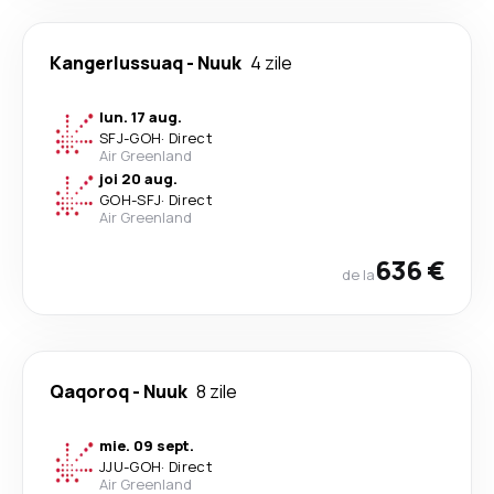
Kangerlussuaq
-
Nuuk
4 zile
lun. 17 aug.
SFJ
-
GOH
·
Direct
Air Greenland
joi 20 aug.
GOH
-
SFJ
·
Direct
Air Greenland
636 €
de la
Qaqoroq
-
Nuuk
8 zile
mie. 09 sept.
JJU
-
GOH
·
Direct
Air Greenland