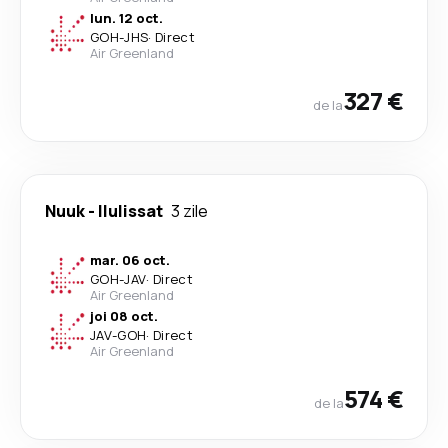
lun. 12 oct.
GOH
-
JHS
·
Direct
Air Greenland
327 €
de la
Nuuk
-
Ilulissat
3 zile
mar. 06 oct.
GOH
-
JAV
·
Direct
Air Greenland
joi 08 oct.
JAV
-
GOH
·
Direct
Air Greenland
574 €
de la