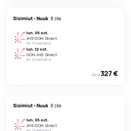
Sisimiut
-
Nuuk
8 zile
lun. 05 oct.
JHS
-
GOH
·
Direct
Air Greenland
lun. 12 oct.
GOH
-
JHS
·
Direct
Air Greenland
327 €
de la
Sisimiut
-
Nuuk
8 zile
lun. 05 oct.
JHS
-
GOH
·
Direct
Air Greenland