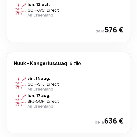
lun. 12 oct.
GOH
-
JAV
·
Direct
Air Greenland
576 €
de la
Nuuk
-
Kangerlussuaq
4 zile
vin. 14 aug.
GOH
-
SFJ
·
Direct
Air Greenland
lun. 17 aug.
SFJ
-
GOH
·
Direct
Air Greenland
636 €
de la