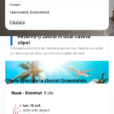
Pasageri
Căutare
Rezervă-ți zborul în doar câteva
clipe!
Folosește motorul de căutare de mai sus. Spune-ne unde
și când vrei să zbori, iar noi ne ocupăm de rest.
Oferte speciale la zboruri Groenlanda
Nuuk
-
Sisimiut
8 zile
lun. 12 oct.
GOH
-
JHS
·
Direct