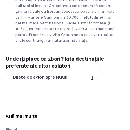
cultural al insulei. Groenlanda este renumită pentru
țărmurile sale cu fiorduri spectaculoase, cel mai înalt
vârf — Muntele Gunnbjørns (3.700 m altitudine) — și
cel mai mare parc național. Verile sunt răcoroase (0–
10 °C), iar iernile foarte aspre (–20 °C). Cea mai bună
perioadă pentru a vizita Groenlanda este vara, când
zilele sunt lungi, iar natura prinde viață.
Unde îți place să zbori? Iată destinațiile
preferate ale altor călători
Bilete de avion spre Nuuk
Află mai multe
Blogul