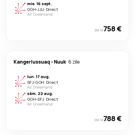
mie. 16 sept.
GOH
-
JJU
·
Direct
Air Greenland
758 €
de la
Kangerlussuaq
-
Nuuk
6 zile
lun. 17 aug.
SFJ
-
GOH
·
Direct
Air Greenland
sâm. 22 aug.
GOH
-
SFJ
·
Direct
Air Greenland
788 €
de la