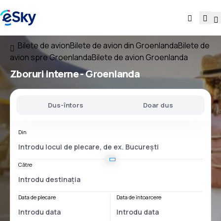
Bilete de avion
Bilete de avion din Groenlanda
Bilete de
avion spre Groenlanda
Bilete de avion Groenlanda
Zboruri interne -
Groenlanda
Dus-întors
Doar dus
Din
Către
Data de plecare
Data de întoarcere