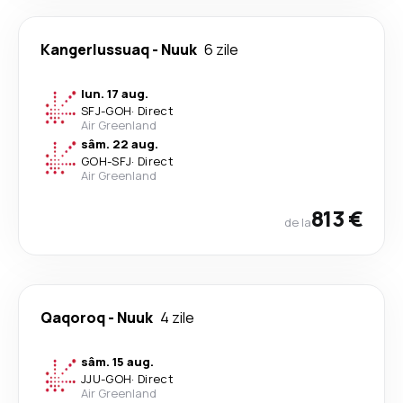
Kangerlussuaq
-
Nuuk
6 zile
lun. 17 aug.
SFJ
-
GOH
·
Direct
Air Greenland
sâm. 22 aug.
GOH
-
SFJ
·
Direct
Air Greenland
813 €
de la
Qaqoroq
-
Nuuk
4 zile
sâm. 15 aug.
JJU
-
GOH
·
Direct
Air Greenland