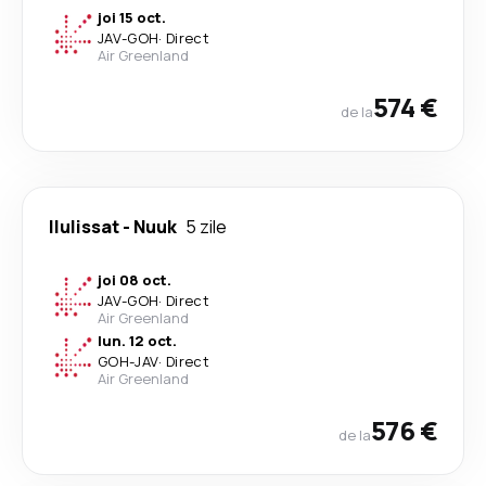
joi 15 oct.
JAV
-
GOH
·
Direct
Air Greenland
574 €
de la
Ilulissat
-
Nuuk
5 zile
joi 08 oct.
JAV
-
GOH
·
Direct
Air Greenland
lun. 12 oct.
GOH
-
JAV
·
Direct
Air Greenland
576 €
de la