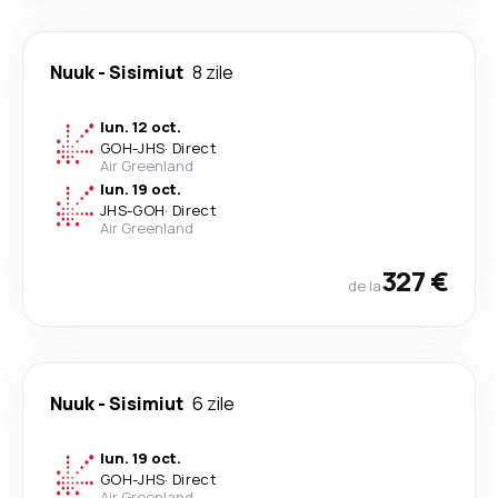
Nuuk
-
Sisimiut
8 zile
lun. 12 oct.
GOH
-
JHS
·
Direct
Air Greenland
lun. 19 oct.
JHS
-
GOH
·
Direct
Air Greenland
327 €
de la
Nuuk
-
Sisimiut
6 zile
lun. 19 oct.
GOH
-
JHS
·
Direct
Air Greenland