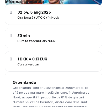
Informații generale
02:54, 6 aug 2026
Ora locală (UTC-2) în Nuuk
30 min
Durata zborului din Nuuk
1 DKK = 0.13 EUR
Cursul valutar
Groenlanda
Groenlanda, teritoriu autonom al Danemarcei, se
află pe cea mai mare insulă din lume, în America de
Nord, acoperită în proporție de 81% de ghețari.
Numără 56.421 de locuitori, dintre care 89% sunt
inuiți. Capitala Nuuk este centrul administrativ și