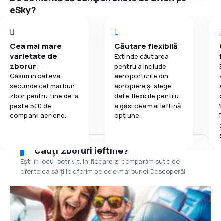
eSky?
Cea mai mare
Căutare flexibilă
varietate de
Extinde căutarea
zboruri
pentru a include
Găsim în câteva
aeroporturile din
secunde cel mai bun
apropiere și alege
zbor pentru tine de la
date flexibile pentru
peste 500 de
a găsi cea mai ieftină
companii aeriene.
opțiune.
Cauți zboruri ieftine?
Ești în locul potrivit. În fiecare zi comparăm sute de
oferte ca să ți le oferim pe cele mai bune! Descoperă!