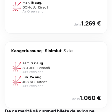
mar. 18 aug.
GOH
-
JJU
·
Direct
Air Greenland
1.269 €
de la
Kangerlussuaq
-
Sisimiut
3 zile
sâm. 22 aug.
SFJ
-
JHS
·
1 escală
Air Greenland
lun. 24 aug.
JHS
-
SFJ
·
Direct
Air Greenland
1.060 €
de la
De ce merită să cumperi bilete de avion pe