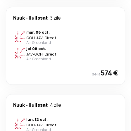
Nuuk
-
Ilulissat
3 zile
mar. 06 oct.
GOH
-
JAV
·
Direct
Air Greenland
joi 08 oct.
JAV
-
GOH
·
Direct
Air Greenland
574 €
de la
Nuuk
-
Ilulissat
4 zile
lun. 12 oct.
GOH
-
JAV
·
Direct
Air Greenland