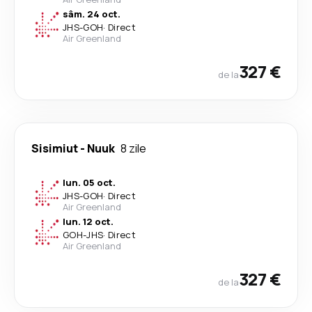
sâm. 24 oct.
JHS
-
GOH
·
Direct
Air Greenland
327 €
de la
Sisimiut
-
Nuuk
8 zile
lun. 05 oct.
JHS
-
GOH
·
Direct
Air Greenland
lun. 12 oct.
GOH
-
JHS
·
Direct
Air Greenland
327 €
de la