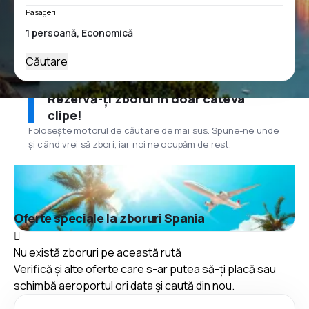
Pasageri
Căutare
Rezervă-ți zborul în doar câteva
clipe!
Folosește motorul de căutare de mai sus. Spune-ne unde
și când vrei să zbori, iar noi ne ocupăm de rest.
Oferte speciale la zboruri Spania
Nu există zboruri pe această rută
Verifică și alte oferte care s-ar putea să-ți placă sau
schimbă aeroportul ori data și caută din nou.