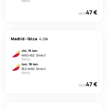
Iberia
47 €
de la
Madrid
-
Ibiza
4 zile
vin. 15 ian.
MAD
-
IBZ
·
Direct
Iberia
lun. 18 ian.
IBZ
-
MAD
·
Direct
Iberia
47 €
de la