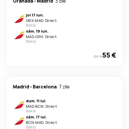
Granada
-
Madrid
3 zile
joi 17 iun.
GRX
-
MAD
·
Direct
Iberia
sâm. 19 iun.
MAD
-
GRX
·
Direct
Iberia
55 €
de la
Madrid
-
Barcelona
7 zile
dum. 11 iul.
MAD
-
BCN
·
Direct
Iberia
sâm. 17 iul.
BCN
-
MAD
·
Direct
Iberia