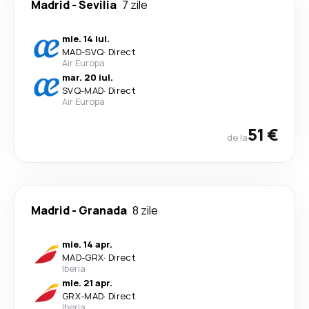
Madrid
-
Sevilia
7 zile
mie. 14 iul.
MAD
-
SVQ
·
Direct
Air Europa
mar. 20 iul.
SVQ
-
MAD
·
Direct
Air Europa
51 €
de la
Madrid
-
Granada
8 zile
mie. 14 apr.
MAD
-
GRX
·
Direct
Iberia
mie. 21 apr.
GRX
-
MAD
·
Direct
Iberia