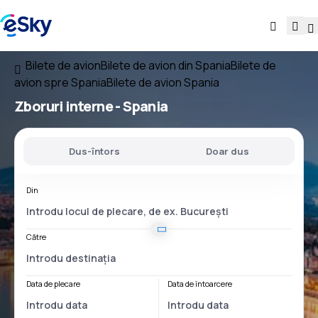
Bilete de avion
Bilete de avion din Spania
Bilete de
avion spre Spania
Bilete de avion Spania
Zboruri interne -
Spania
Dus-întors
Doar dus
Din
Către
Data de plecare
Data de întoarcere