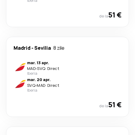
Iberia
51 €
de la
Madrid
-
Sevilia
8 zile
mar. 13 apr.
MAD
-
SVQ
·
Direct
Iberia
mar. 20 apr.
SVQ
-
MAD
·
Direct
Iberia
51 €
de la