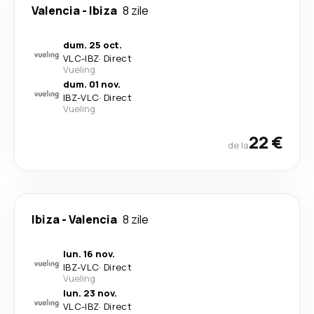
Valencia
-
Ibiza
8 zile
dum. 25 oct.
VLC
-
IBZ
·
Direct
Vueling
dum. 01 nov.
IBZ
-
VLC
·
Direct
Vueling
22 €
de la
Ibiza
-
Valencia
8 zile
lun. 16 nov.
IBZ
-
VLC
·
Direct
Vueling
lun. 23 nov.
VLC
-
IBZ
·
Direct