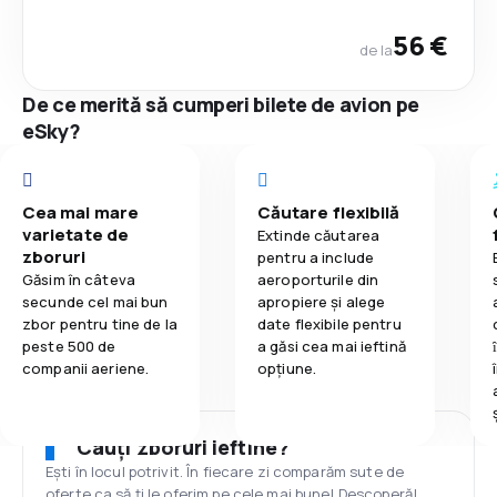
56 €
de la
De ce merită să cumperi bilete de avion pe
eSky?
Cea mai mare
Căutare flexibilă
varietate de
Extinde căutarea
zboruri
pentru a include
Găsim în câteva
aeroporturile din
secunde cel mai bun
apropiere și alege
zbor pentru tine de la
date flexibile pentru
peste 500 de
a găsi cea mai ieftină
companii aeriene.
opțiune.
Cauți zboruri ieftine?
Ești în locul potrivit. În fiecare zi comparăm sute de
oferte ca să ți le oferim pe cele mai bune! Descoperă!