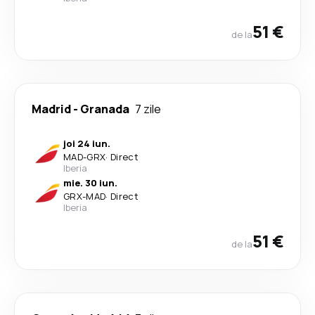
51 €
de la
Madrid
-
Granada
7 zile
joi 24 iun.
MAD
-
GRX
·
Direct
Iberia
mie. 30 iun.
GRX
-
MAD
·
Direct
Iberia
51 €
de la