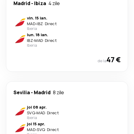
Madrid
-
Ibiza
4 zile
vin. 15 ian.
MAD
-
IBZ
·
Direct
Iberia
lun. 18 ian.
IBZ
-
MAD
·
Direct
Iberia
47 €
de la
Sevilia
-
Madrid
8 zile
joi 08 apr.
SVQ
-
MAD
·
Direct
Iberia
joi 15 apr.
MAD
-
SVQ
·
Direct