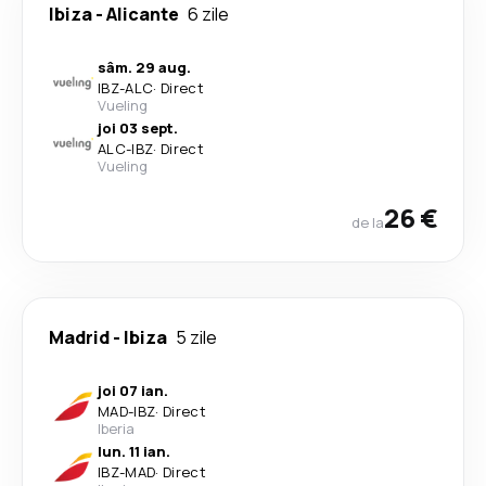
Ibiza
-
Alicante
6 zile
sâm. 29 aug.
IBZ
-
ALC
·
Direct
Vueling
joi 03 sept.
ALC
-
IBZ
·
Direct
Vueling
26 €
de la
Madrid
-
Ibiza
5 zile
joi 07 ian.
MAD
-
IBZ
·
Direct
Iberia
lun. 11 ian.
IBZ
-
MAD
·
Direct