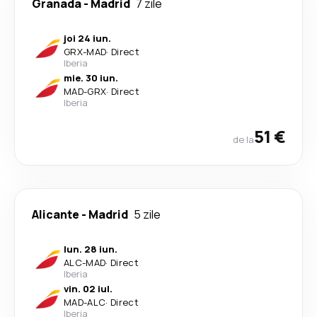
Granada
-
Madrid
7 zile
joi 24 iun.
GRX
-
MAD
·
Direct
Iberia
mie. 30 iun.
MAD
-
GRX
·
Direct
Iberia
51 €
de la
Alicante
-
Madrid
5 zile
lun. 28 iun.
ALC
-
MAD
·
Direct
Iberia
vin. 02 iul.
MAD
-
ALC
·
Direct
Iberia