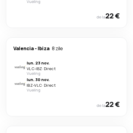
Vueling
22 €
de la
Valencia
-
Ibiza
8 zile
lun. 23 nov.
VLC
-
IBZ
·
Direct
Vueling
lun. 30 nov.
IBZ
-
VLC
·
Direct
Vueling
22 €
de la