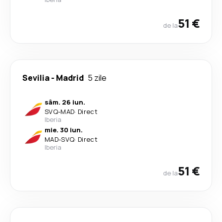
51 €
de la
Sevilia
-
Madrid
5 zile
sâm. 26 iun.
SVQ
-
MAD
·
Direct
Iberia
mie. 30 iun.
MAD
-
SVQ
·
Direct
Iberia
51 €
de la