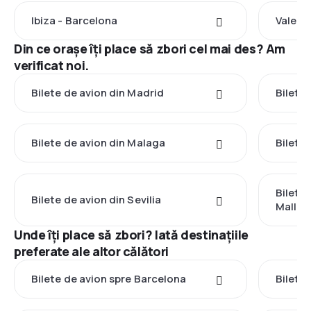
Ibiza - Barcelona
Valenc
Din ce orașe îți place să zbori cel mai des? Am
verificat noi.
Bilete de avion din Madrid
Bilete
Bilete de avion din Malaga
Bilete
Bilete
Bilete de avion din Sevilia
Mallor
Unde îți place să zbori? Iată destinațiile
preferate ale altor călători
Bilete de avion spre Barcelona
Bilete