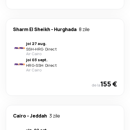
Sharm El Sheikh
-
Hurghada
8 zile
joi 27 aug.
SSH
-
HRG
·
Direct
Air Cairo
joi 03 sept.
HRG
-
SSH
·
Direct
Air Cairo
155 €
de la
Cairo
-
Jeddah
3 zile