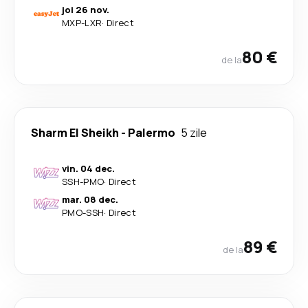
joi 26 nov.
MXP
-
LXR
·
Direct
80 €
de la
Sharm El Sheikh
-
Palermo
5 zile
vin. 04 dec.
SSH
-
PMO
·
Direct
mar. 08 dec.
PMO
-
SSH
·
Direct
89 €
de la