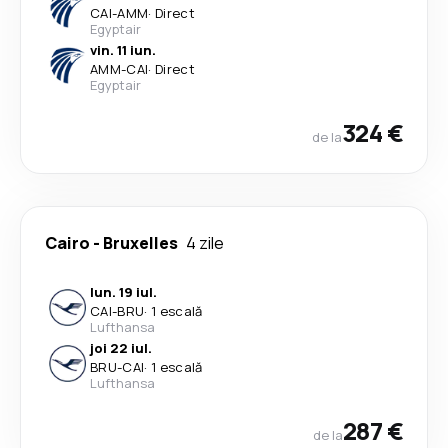
CAI
-
AMM
·
Direct
Egyptair
vin. 11 iun.
AMM
-
CAI
·
Direct
Egyptair
324 €
de la
Cairo
-
Bruxelles
4 zile
lun. 19 iul.
CAI
-
BRU
·
1 escală
Lufthansa
joi 22 iul.
BRU
-
CAI
·
1 escală
Lufthansa
287 €
de la