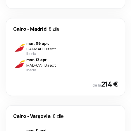
Cairo
-
Madrid
8 zile
mar. 06 apr.
CAI
-
MAD
·
Direct
Iberia
mar. 13 apr.
MAD
-
CAI
·
Direct
Iberia
214 €
de la
Cairo
-
Varşovia
8 zile
mar. 11 mai