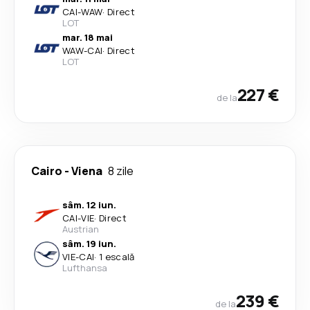
CAI
-
WAW
·
Direct
LOT
mar. 18 mai
WAW
-
CAI
·
Direct
LOT
227 €
de la
Cairo
-
Viena
8 zile
sâm. 12 iun.
CAI
-
VIE
·
Direct
Austrian
sâm. 19 iun.
VIE
-
CAI
·
1 escală
Lufthansa
239 €
de la