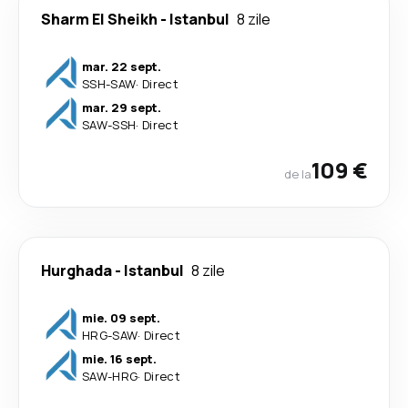
Sharm El Sheikh
-
Istanbul
8 zile
mar. 22 sept.
SSH
-
SAW
·
Direct
mar. 29 sept.
SAW
-
SSH
·
Direct
109 €
de la
Hurghada
-
Istanbul
8 zile
mie. 09 sept.
HRG
-
SAW
·
Direct
mie. 16 sept.
SAW
-
HRG
·
Direct