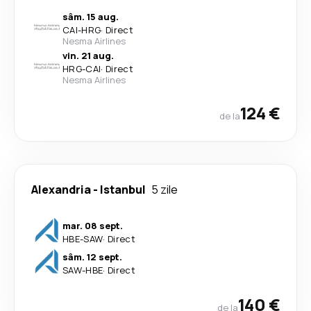
sâm. 15 aug.
CAI
-
HRG
·
Direct
Nesma Airlines
vin. 21 aug.
HRG
-
CAI
·
Direct
Nesma Airlines
124 €
de la
Alexandria
-
Istanbul
5 zile
mar. 08 sept.
HBE
-
SAW
·
Direct
sâm. 12 sept.
SAW
-
HBE
·
Direct
140 €
de la