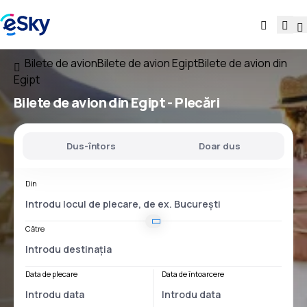
Bilete de avion
Bilete de avion Egipt
Bilete de avion din
Egipt
Bilete de avion
din Egipt
- Plecări
Dus-întors
Doar dus
Din
Către
Data de plecare
Data de întoarcere