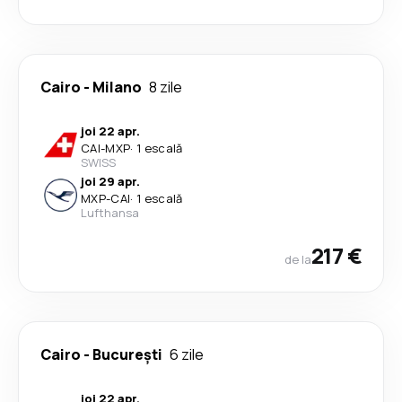
Cairo
-
Milano
8 zile
joi 22 apr.
CAI
-
MXP
·
1 escală
SWISS
joi 29 apr.
MXP
-
CAI
·
1 escală
Lufthansa
217 €
de la
Cairo
-
București
6 zile
joi 22 apr.