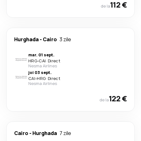
112 €
de la
Hurghada
-
Cairo
3 zile
mar. 01 sept.
HRG
-
CAI
·
Direct
Nesma Airlines
joi 03 sept.
CAI
-
HRG
·
Direct
Nesma Airlines
122 €
de la
Cairo
-
Hurghada
7 zile