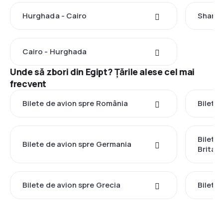
Hurghada - Cairo
Sharm 
Cairo - Hurghada
Unde să zbori din Egipt? Țările alese cel mai
frecvent
Bilete de avion spre România
Bilete 
Bilete
Bilete de avion spre Germania
Britan
Bilete de avion spre Grecia
Bilete 