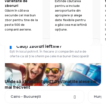
varietate de
Extinde căutarea
zboruri
pentru a include
Găsim în câteva
aeroporturile din
secunde cel mai bun
apropiere și alege
zbor pentru tine de la
date flexibile pentru
peste 500 de
a găsi cea mai ieftină
companii aeriene.
opțiune.
Cauți zboruri ieftine?
Ești în locul potrivit. În fiecare zi comparăm sute de
oferte ca să ți le oferim pe cele mai bune! Descoperă!
Unde să zbori din Egipt? Destinațiile alese cel
mai frecvent
Cairo - București
Hurgha