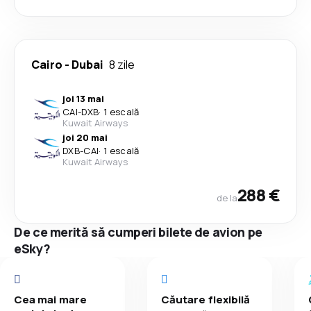
Cairo
-
Dubai
8 zile
joi 13 mai
CAI
-
DXB
·
1 escală
Kuwait Airways
joi 20 mai
DXB
-
CAI
·
1 escală
Kuwait Airways
288 €
de la
De ce merită să cumperi bilete de avion pe
eSky?
Cea mai mare
Căutare flexibilă