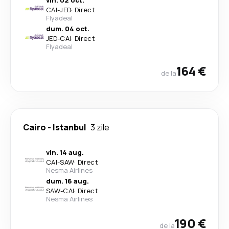
vin. 02 oct.
CAI
-
JED
·
Direct
Flyadeal
dum. 04 oct.
JED
-
CAI
·
Direct
Flyadeal
164 €
de la
Cairo
-
Istanbul
3 zile
vin. 14 aug.
CAI
-
SAW
·
Direct
Nesma Airlines
dum. 16 aug.
SAW
-
CAI
·
Direct
Nesma Airlines
190 €
de la