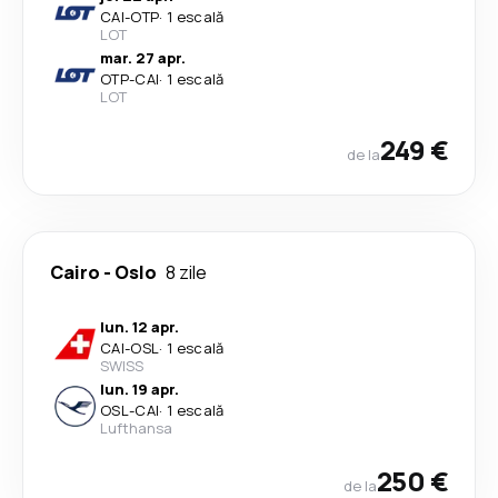
CAI
-
OTP
·
1 escală
LOT
mar. 27 apr.
OTP
-
CAI
·
1 escală
LOT
249 €
de la
Cairo
-
Oslo
8 zile
lun. 12 apr.
CAI
-
OSL
·
1 escală
SWISS
lun. 19 apr.
OSL
-
CAI
·
1 escală
Lufthansa
250 €
de la