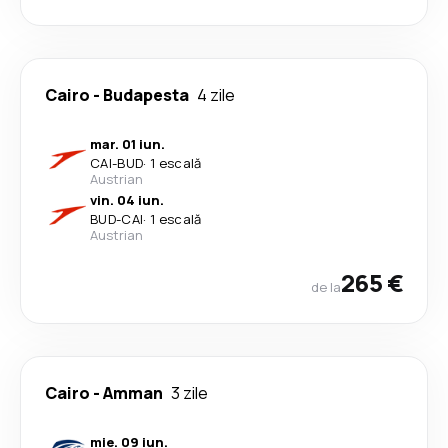
Cairo
-
Budapesta
4 zile
mar. 01 iun.
CAI
-
BUD
·
1 escală
Austrian
vin. 04 iun.
BUD
-
CAI
·
1 escală
Austrian
265 €
de la
Cairo
-
Amman
3 zile
mie. 09 iun.