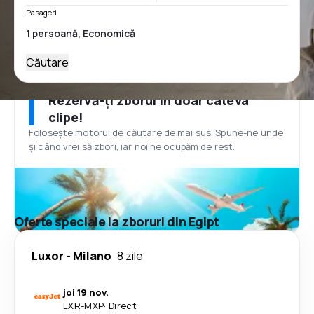
Pasageri
Căutare
Rezervă-ți zborul în doar câteva
clipe!
Folosește motorul de căutare de mai sus. Spune-ne unde
și când vrei să zbori, iar noi ne ocupăm de rest.
Oferte speciale la zboruri din Egipt
Luxor
-
Milano
8 zile
joi 19 nov.
LXR
-
MXP
·
Direct