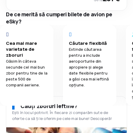
De ce merită să cumperi bilete de avion pe
eSky?
Cea mai mare
Căutare flexibilă
varietate de
Extinde căutarea
zboruri
pentru a include
Găsim în câteva
aeroporturile din
secunde cel mai bun
apropiere și alege
zbor pentru tine de la
date flexibile pentru
peste 500 de
a găsi cea mai ieftină
companii aeriene.
opțiune.
Cauți zboruri ieftine?
Ești în locul potrivit. În fiecare zi comparăm sute de
oferte ca să ți le oferim pe cele mai bune! Descoperă!