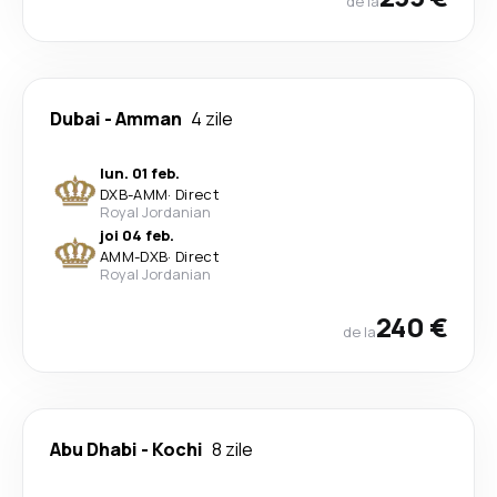
de la
Dubai
-
Amman
4 zile
lun. 01 feb.
DXB
-
AMM
·
Direct
Royal Jordanian
joi 04 feb.
AMM
-
DXB
·
Direct
Royal Jordanian
240 €
de la
Abu Dhabi
-
Kochi
8 zile