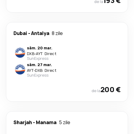
193 €
de la
Dubai
-
Antalya
8 zile
sâm. 20 mar.
DXB
-
AYT
·
Direct
SunExpress
sâm. 27 mar.
AYT
-
DXB
·
Direct
SunExpress
200 €
de la
Sharjah
-
Manama
5 zile