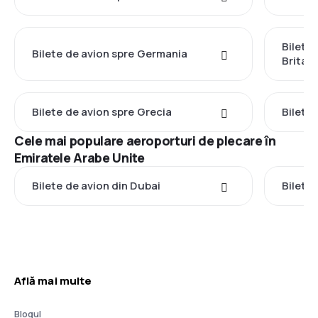
Bilete
Bilete de avion spre Germania
Britan
Bilete de avion spre Grecia
Bilete 
Cele mai populare aeroporturi de plecare în
Emiratele Arabe Unite
Bilete de avion din Dubai
Bilete
Află mai multe
Blogul