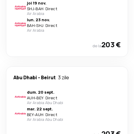
joi 19 nov.
SHJ
-
BAH
·
Direct
Air Arabia
lun. 23 nov.
BAH
-
SHJ
·
Direct
Air Arabia
203 €
de la
Abu Dhabi
-
Beirut
3 zile
dum. 20 sept.
AUH
-
BEY
·
Direct
Air Arabia Abu Dhabi
mar. 22 sept.
BEY
-
AUH
·
Direct
Air Arabia Abu Dhabi
203 €