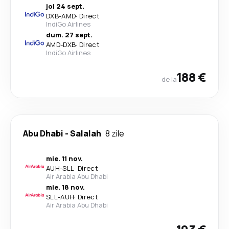
joi 24 sept.
DXB
-
AMD
·
Direct
IndiGo Airlines
dum. 27 sept.
AMD
-
DXB
·
Direct
IndiGo Airlines
188 €
de la
Abu Dhabi
-
Salalah
8 zile
mie. 11 nov.
AUH
-
SLL
·
Direct
Air Arabia Abu Dhabi
mie. 18 nov.
SLL
-
AUH
·
Direct
Air Arabia Abu Dhabi