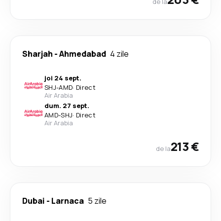
de la
Sharjah
-
Ahmedabad
4 zile
joi 24 sept.
SHJ
-
AMD
·
Direct
Air Arabia
dum. 27 sept.
AMD
-
SHJ
·
Direct
Air Arabia
213 €
de la
Dubai
-
Larnaca
5 zile