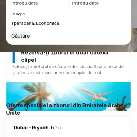
Pasageri
Căutare
Rezervă-ți zborul în doar câteva
clipe!
Folosește motorul de căutare de mai sus. Spune-ne unde
și când vrei să zbori, iar noi ne ocupăm de rest.
Oferte speciale la zboruri din Emiratele Arabe
Unite
Dubai
-
Riyadh
6 zile