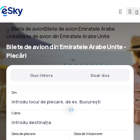
Bilete de avion
Bilete de avion Emiratele Arabe
Unite
Bilete de avion din Emiratele Arabe Unite
Bilete de avion
din Emiratele Arabe Unite
-
Plecări
Dus-întors
Doar dus
Din
Către
Data de plecare
Data de întoarcere