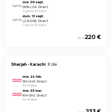
mie. 09 sept.
DXB
-
LCA
·
Direct
Cyprus Airways
dum. 13 sept.
LCA
-
DXB
·
Direct
Cyprus Airways
220 €
de la
Sharjah
-
Karachi
8 zile
mie. 24 feb.
SHJ
-
KHI
·
Direct
Air Arabia
mie. 03 mar.
KHI
-
SHJ
·
Direct
Air Arabia
233 €