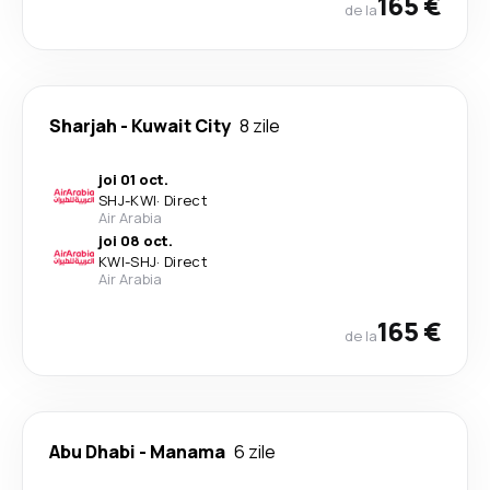
165 €
de la
Sharjah
-
Kuwait City
8 zile
joi 01 oct.
SHJ
-
KWI
·
Direct
Air Arabia
joi 08 oct.
KWI
-
SHJ
·
Direct
Air Arabia
165 €
de la
Abu Dhabi
-
Manama
6 zile