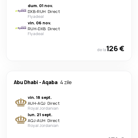
dum. 01 nov.
DXB
-
RUH
·
Direct
Flyadeal
vin. 06 nov.
RUH
-
DXB
·
Direct
Flyadeal
126 €
de la
Abu Dhabi
-
Aqaba
4 zile
vin. 18 sept.
AUH
-
AQJ
·
Direct
Royal Jordanian
lun. 21 sept.
AQJ
-
AUH
·
Direct
Royal Jordanian