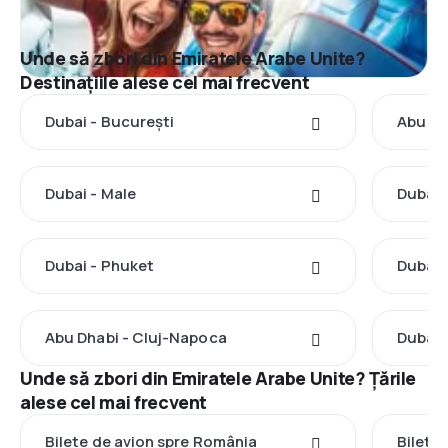
Unde să zbori din Emiratele Arabe Unite?
Destinațiile alese cel mai frecvent
Dubai - București
Abu Dh
Dubai - Male
Dubai 
Dubai - Phuket
Dubai 
Abu Dhabi - Cluj-Napoca
Dubai 
Unde să zbori din Emiratele Arabe Unite? Țările
alese cel mai frecvent
Bilete de avion spre România
Bilete 