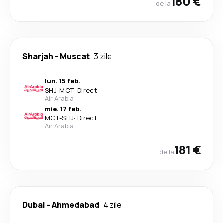
180 €
de la
Sharjah
-
Muscat
3 zile
lun. 15 feb.
SHJ
-
MCT
·
Direct
Air Arabia
mie. 17 feb.
MCT
-
SHJ
·
Direct
Air Arabia
181 €
de la
Dubai
-
Ahmedabad
4 zile