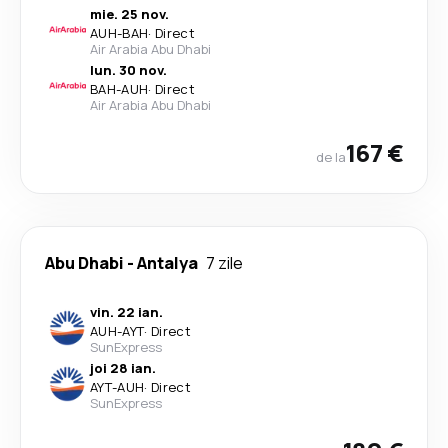
mie. 25 nov.
AUH
-
BAH
·
Direct
Air Arabia Abu Dhabi
lun. 30 nov.
BAH
-
AUH
·
Direct
Air Arabia Abu Dhabi
167 €
de la
Abu Dhabi
-
Antalya
7 zile
vin. 22 ian.
AUH
-
AYT
·
Direct
SunExpress
joi 28 ian.
AYT
-
AUH
·
Direct
SunExpress