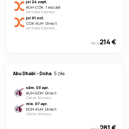
joi 24 sept.
AUH
-
COK
·
1 escală
Air India Express
joi 01 oct.
COK
-
AUH
·
Direct
Air India Express
214 €
de la
Abu Dhabi
-
Doha
5 zile
sâm. 03 apr.
AUH
-
DOH
·
Direct
Qatar Airways
mie. 07 apr.
DOH
-
AUH
·
Direct
Qatar Airways
281 €
de la