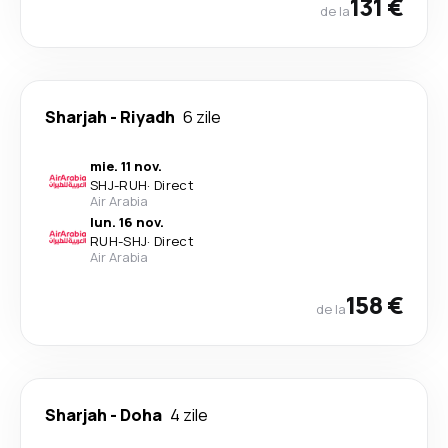
131 €
de la
Sharjah
-
Riyadh
6 zile
mie. 11 nov.
SHJ
-
RUH
·
Direct
Air Arabia
lun. 16 nov.
RUH
-
SHJ
·
Direct
Air Arabia
158 €
de la
Sharjah
-
Doha
4 zile