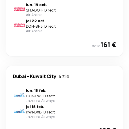
lun. 19 oct.
SHJ
-
DOH
·
Direct
Air Arabia
joi 22 oct.
DOH
-
SHJ
·
Direct
Air Arabia
161 €
de la
Dubai
-
Kuwait City
4 zile
lun. 15 feb.
DXB
-
KWI
·
Direct
Jazeera Airways
joi 18 feb.
KWI
-
DXB
·
Direct
Jazeera Airways