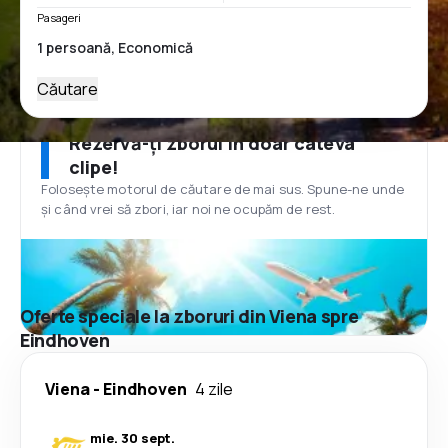
Pasageri
Căutare
Rezervă-ți zborul în doar câteva
clipe!
Folosește motorul de căutare de mai sus. Spune-ne unde
și când vrei să zbori, iar noi ne ocupăm de rest.
Oferte speciale la zboruri din Viena spre
Eindhoven
Viena
-
Eindhoven
4 zile
mie. 30 sept.