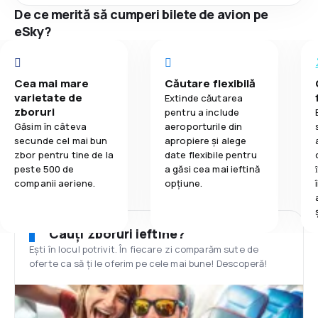
De ce merită să cumperi bilete de avion pe
eSky?
Cea mai mare
Căutare flexibilă
varietate de
Extinde căutarea
zboruri
pentru a include
Găsim în câteva
aeroporturile din
secunde cel mai bun
apropiere și alege
zbor pentru tine de la
date flexibile pentru
peste 500 de
a găsi cea mai ieftină
companii aeriene.
opțiune.
Cauți zboruri ieftine?
Ești în locul potrivit. În fiecare zi comparăm sute de
oferte ca să ți le oferim pe cele mai bune! Descoperă!