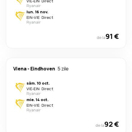
VIE
-
EIN
·
Direct
Ryanair
lun. 16 nov.
EIN
-
VIE
·
Direct
Ryanair
91 €
de la
Viena
-
Eindhoven
5 zile
sâm. 10 oct.
VIE
-
EIN
·
Direct
Ryanair
mie. 14 oct.
EIN
-
VIE
·
Direct
Ryanair
92 €
de la