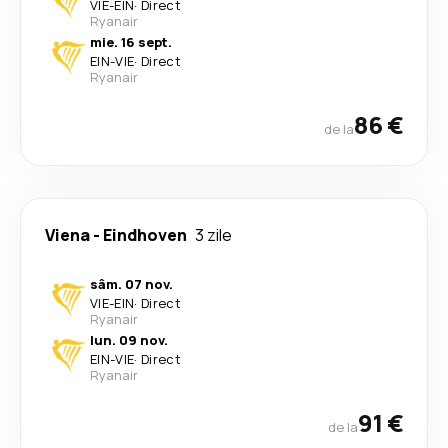
VIE
-
EIN
·
Direct
Ryanair
mie. 16 sept.
EIN
-
VIE
·
Direct
Ryanair
86 €
de la
Viena
-
Eindhoven
3 zile
sâm. 07 nov.
VIE
-
EIN
·
Direct
Ryanair
lun. 09 nov.
EIN
-
VIE
·
Direct
Ryanair
91 €
de la