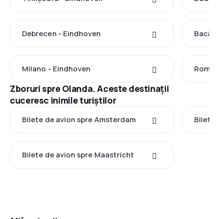
Debrecen - Eindhoven
Bacău 
Milano - Eindhoven
Roma -
Zboruri spre Olanda. Aceste destinații
cuceresc inimile turiștilor
Bilete de avion spre Amsterdam
Bilete
Bilete de avion spre Maastricht