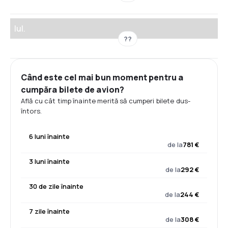
Iul.
??
Când este cel mai bun moment pentru a
cumpăra bilete de avion?
Află cu cât timp înainte merită să cumperi bilete dus-
întors.
6 luni înainte
de la
781 €
3 luni înainte
de la
292 €
30 de zile înainte
de la
244 €
7 zile înainte
de la
308 €