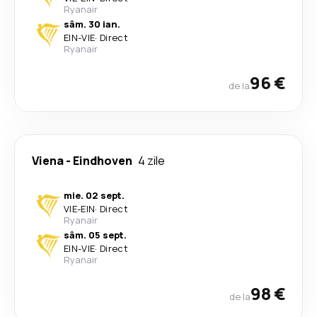
Ryanair
sâm. 30 ian.
EIN
-
VIE
·
Direct
Ryanair
96 €
de la
Viena
-
Eindhoven
4 zile
mie. 02 sept.
VIE
-
EIN
·
Direct
Ryanair
sâm. 05 sept.
EIN
-
VIE
·
Direct
Ryanair
98 €
de la