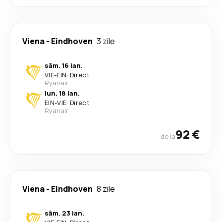
Viena
-
Eindhoven
3 zile
sâm. 16 ian.
VIE
-
EIN
·
Direct
Ryanair
lun. 18 ian.
EIN
-
VIE
·
Direct
Ryanair
92 €
de la
Viena
-
Eindhoven
8 zile
sâm. 23 ian.