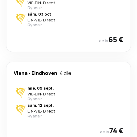
VIE
-
EIN
·
Direct
Ryanair
sâm. 03 oct.
EIN
-
VIE
·
Direct
Ryanair
65 €
de la
Viena
-
Eindhoven
4 zile
mie. 09 sept.
VIE
-
EIN
·
Direct
Ryanair
sâm. 12 sept.
EIN
-
VIE
·
Direct
Ryanair
74 €
de la