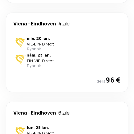
Viena
-
Eindhoven
4 zile
mie. 20 ian.
VIE
-
EIN
·
Direct
Ryanair
sâm. 23 ian.
EIN
-
VIE
·
Direct
Ryanair
96 €
de la
Viena
-
Eindhoven
6 zile
lun. 25 ian.
VIE
-
EIN
·
Direct