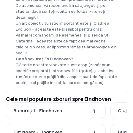
De asemenea, vă recomandăm să ajungeți și pe
stadion dacă sunteți iubitori de fotbal – nu veți fi
dezamăgiți!
Un alt obiectiv turistic important este și Clădirea
Evoluon – aceasta este și simbol pentru oraș.
Vă mai recomandăm, de asemenea, și Biserica Sf
Caterina – aceasta este de fapt cea mai veche
clădire din oraș, adăpostind rămășițe arheologice din
sec.13.
Ce să savurați în Eindhoven?
Plăcerile noastre vinovate sunt: drop (zahăr brun
specific preparat), stroopwaffle (gofre) și kibbeling
(un fel de carne prăjită din viespe – sunt de fapt niște
bucăți mici prăjite în ulei, la care se adugă sos).
Cele mai populare zboruri spre Eindhoven
București - Eindhoven
Cluj-N
Timișoara - Eindhoven
Budape