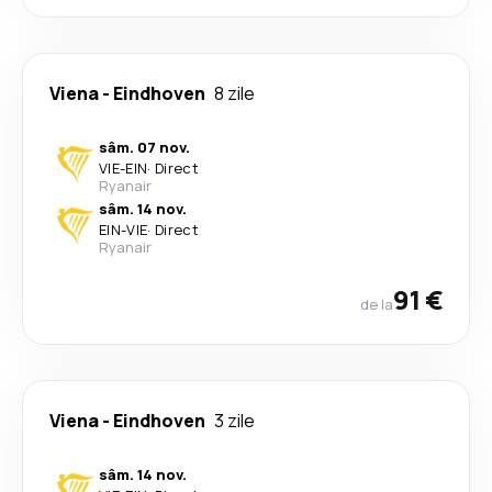
Viena
-
Eindhoven
8 zile
sâm. 07 nov.
VIE
-
EIN
·
Direct
Ryanair
sâm. 14 nov.
EIN
-
VIE
·
Direct
Ryanair
91 €
de la
Viena
-
Eindhoven
3 zile
sâm. 14 nov.