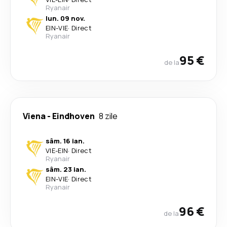
Ryanair
lun. 09 nov.
EIN
-
VIE
·
Direct
Ryanair
95 €
de la
Viena
-
Eindhoven
8 zile
sâm. 16 ian.
VIE
-
EIN
·
Direct
Ryanair
sâm. 23 ian.
EIN
-
VIE
·
Direct
Ryanair
96 €
de la