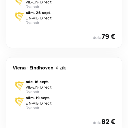
VIE
-
EIN
·
Direct
Ryanair
sâm. 26 sept.
EIN
-
VIE
·
Direct
Ryanair
79 €
de la
Viena
-
Eindhoven
4 zile
mie. 16 sept.
VIE
-
EIN
·
Direct
Ryanair
sâm. 19 sept.
EIN
-
VIE
·
Direct
Ryanair
82 €
de la