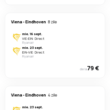
Viena
-
Eindhoven
8 zile
mie. 16 sept.
VIE
-
EIN
·
Direct
Ryanair
mie. 23 sept.
EIN
-
VIE
·
Direct
Ryanair
79 €
de la
Viena
-
Eindhoven
4 zile
mie. 23 sept.