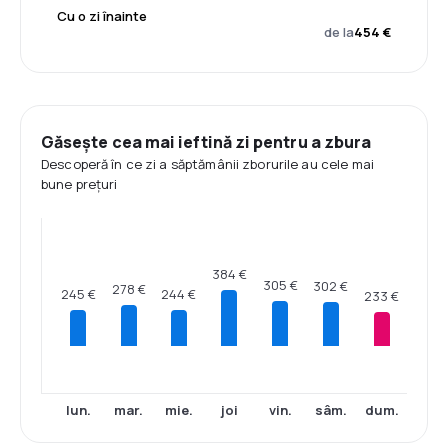
Cu o zi înainte
de la
454 €
Găsește cea mai ieftină zi pentru a zbura
Descoperă în ce zi a săptămânii zborurile au cele mai
bune prețuri
384 €
305 €
302 €
278 €
245 €
244 €
233 €
lun.
mar.
mie.
joi
vin.
sâm.
dum.