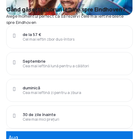
Când găsești zboruri ieftine spre Eindhoven?
Alege momentul perfect ca să rezervi cele mai ieftine bilete
spre Eindhoven
de la 57 €
Cel mai ieftin zbor dus-întors
Septembrie
Cea mai ieftină lună pentru a călători
duminică
Cea mai ieftină zi pentru a zbura
30 de zile înainte
Cele mai mici prețuri
Aug.