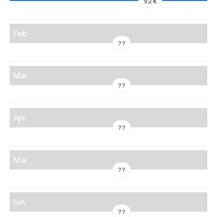
92 €
Feb.
??
Mar.
??
Apr.
??
Mai
??
Iun.
??