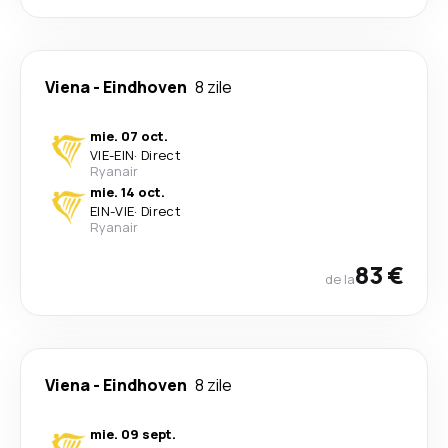
Viena
-
Eindhoven
8 zile
mie. 07 oct.
VIE
-
EIN
·
Direct
Ryanair
mie. 14 oct.
EIN
-
VIE
·
Direct
Ryanair
83 €
de la
Viena
-
Eindhoven
8 zile
mie. 09 sept.