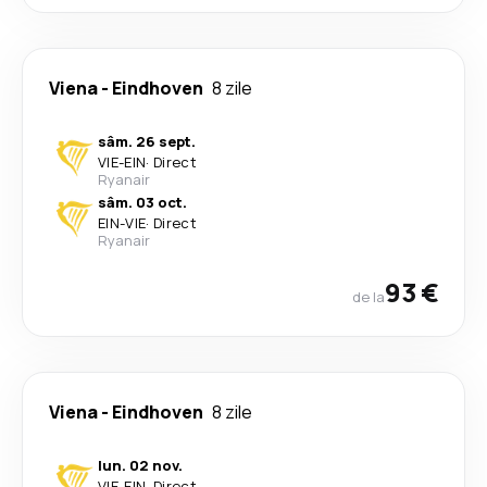
Viena
-
Eindhoven
8 zile
sâm. 26 sept.
VIE
-
EIN
·
Direct
Ryanair
sâm. 03 oct.
EIN
-
VIE
·
Direct
Ryanair
93 €
de la
Viena
-
Eindhoven
8 zile
lun. 02 nov.
VIE
-
EIN
·
Direct