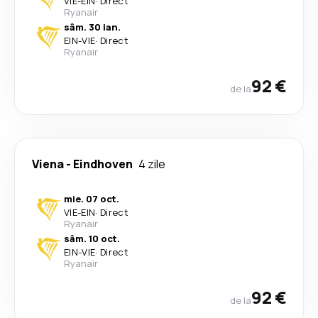
VIE
-
EIN
·
Direct
Ryanair
sâm. 30 ian.
EIN
-
VIE
·
Direct
Ryanair
92 €
de la
Viena
-
Eindhoven
4 zile
mie. 07 oct.
VIE
-
EIN
·
Direct
Ryanair
sâm. 10 oct.
EIN
-
VIE
·
Direct
Ryanair
92 €
de la