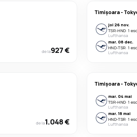
Timișoara
-
Toky
joi 26 nov.
TSR
-
HND
·
1 es
Lufthansa
mar. 08 dec.
927 €
HND
-
TSR
·
1 es
de la
Lufthansa
Timișoara
-
Toky
mar. 04 mai
TSR
-
HND
·
1 es
Lufthansa
mar. 18 mai
1.048 €
HND
-
TSR
·
1 es
de la
Lufthansa