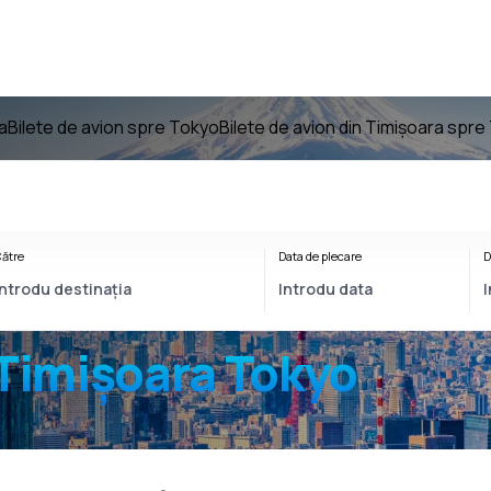
a
Bilete de avion spre Tokyo
Bilete de avion din Timișoara spr
ătre
Data de plecare
D
Timișoara Tokyo