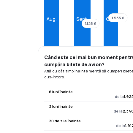
1.535 €
Aug.
Sept.
Oct.
1.125 €
Când este cel mai bun moment pentr
cumpăra bilete de avion?
Află cu cât timp înainte merită să cumperi bilet
dus-întors.
6 luni înainte
de la
1.92
3 luni înainte
de la
2.340
30 de zile înainte
de la
1.91