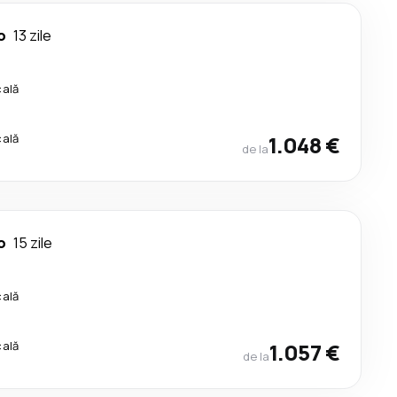
o
13 zile
cală
cală
1.048 €
de la
o
15 zile
cală
cală
1.057 €
de la