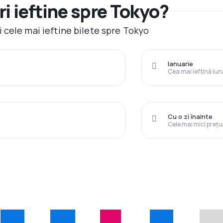
i ieftine spre Tokyo?
 cele mai ieftine bilete spre Tokyo
Ianuarie
Cea mai ieftină lun
Cu o zi înainte
Cele mai mici prețu