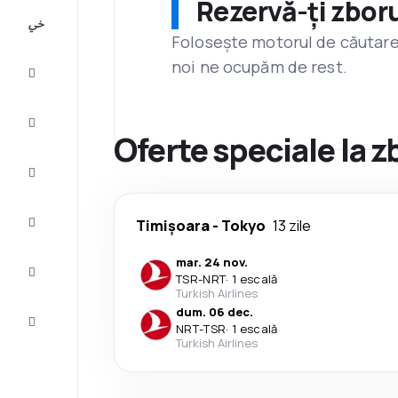
Rezervă-ți zboru
All-
inclusive
Folosește motorul de căutare 
noi ne ocupăm de rest.
City
Break
Cazare
Oferte speciale la 
Oferte
Finalizează
Timișoara
-
Tokyo
13 zile
călătoria
mar. 24 nov.
Inspiraţie şi
TSR
-
NRT
·
1 escală
recomandări
Turkish Airlines
dum. 06 dec.
Servicii
NRT
-
TSR
·
1 escală
clienți
Turkish Airlines