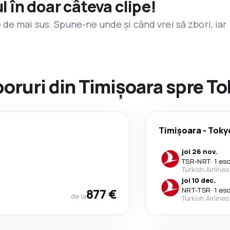
l în doar câteva clipe!
de mai sus. Spune-ne unde și când vrei să zbori, iar
zboruri din Timișoara spre T
Timișoara
-
Toky
joi 26 nov.
TSR
-
NRT
·
1 es
Turkish Airlines
joi 10 dec.
877 €
NRT
-
TSR
·
1 es
de la
Turkish Airlines