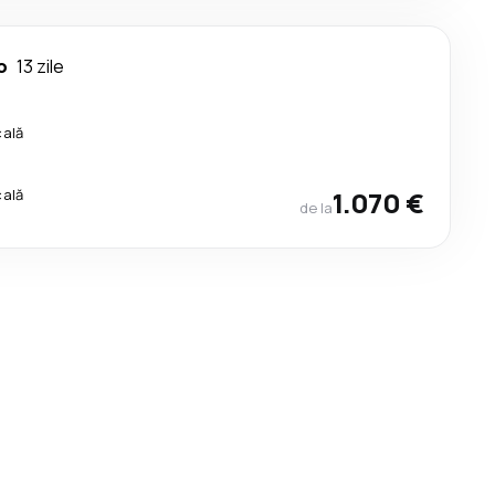
o
13 zile
cală
cală
1.070 €
de la