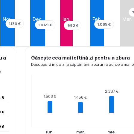
Nov.
Dec.
Ian.
Feb.
Mar.
1.130 €
1.085 €
1.049 €
992 €
u a
Găsește cea mai ieftină zi pentru a zbura
Descoperă în ce zi a săptămânii zborurile au cele mai b
e
2.237 €
1.568 €
1.456 €
4 €
 €
2 €
lun.
mar.
mie.