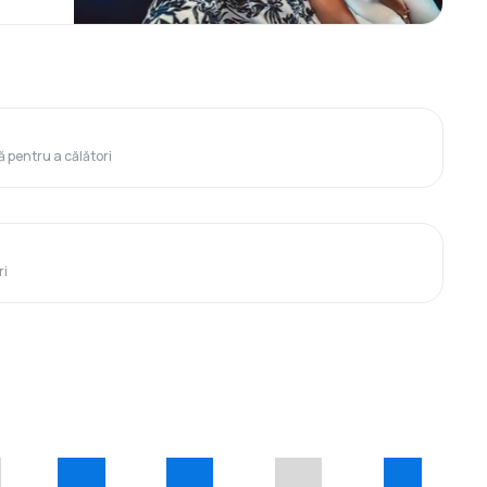
ă pentru a călători
ri