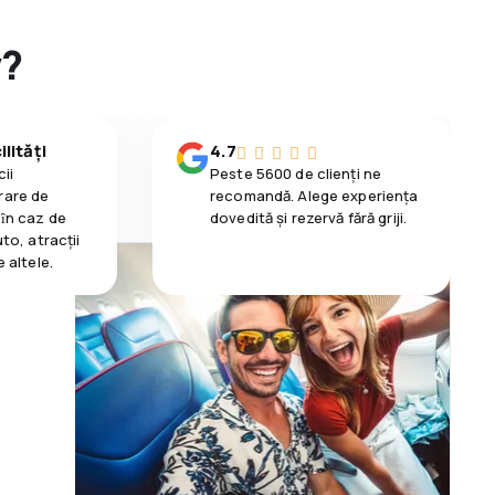
y?
lități
4.7
ii
Peste 5600 de clienți ne
rare de
recomandă. Alege experiența
 ȋn caz de
dovedită și rezervă fără griji.
uto, atracții
e altele.