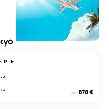
okyo
o
15 zile
cală
cală
878 €
de la