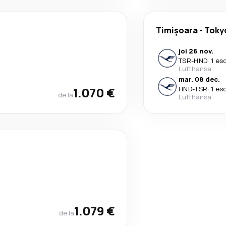
Timișoara
-
Toky
joi 26 nov.
TSR
-
HND
·
1 es
Lufthansa
mar. 08 dec.
1.070 €
HND
-
TSR
·
1 es
de la
Lufthansa
1.079 €
de la