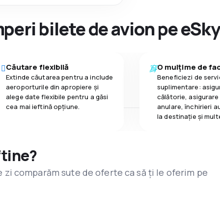
peri bilete de avion pe eSk
Căutare flexibilă
O mulțime de faci
Extinde căutarea pentru a include
Beneficiezi de servic
aeroporturile din apropiere și
suplimentare: asigu
alege date flexibile pentru a găsi
călătorie, asigurare
cea mai ieftină opțiune.
anulare, închirieri a
la destinaţie și mult
ftine?
are zi comparăm sute de oferte ca să ți le oferim pe