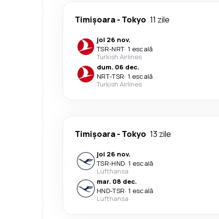
Timișoara
-
Tokyo
11 zile
joi 26 nov.
TSR
-
NRT
·
1 escală
Turkish Airlines
dum. 06 dec.
NRT
-
TSR
·
1 escală
Turkish Airlines
Timișoara
-
Tokyo
13 zile
joi 26 nov.
TSR
-
HND
·
1 escală
Lufthansa
mar. 08 dec.
HND
-
TSR
·
1 escală
Lufthansa