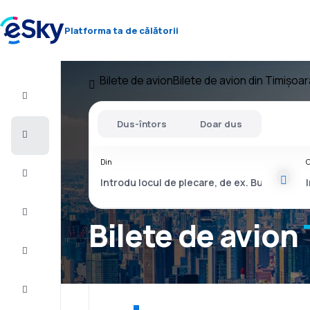
Platforma ta de călătorii
Bilete de avion
Bilete de avion din Timișoar
Zbor+Hotel
Dus-întors
Doar dus
Bilete
de
avion
Din
C
Vacanţe
Vară
2026
Bilete de avion
Iarnă
2026/27
Last
minute