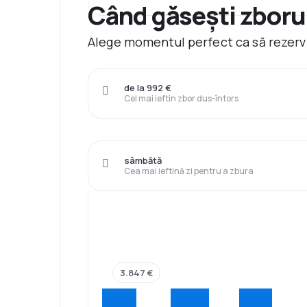
Când găsești zborur
Alege momentul perfect ca să rezervi
de la 992 €
Cel mai ieftin zbor dus-întors
sâmbătă
Cea mai ieftină zi pentru a zbura
3.847 €