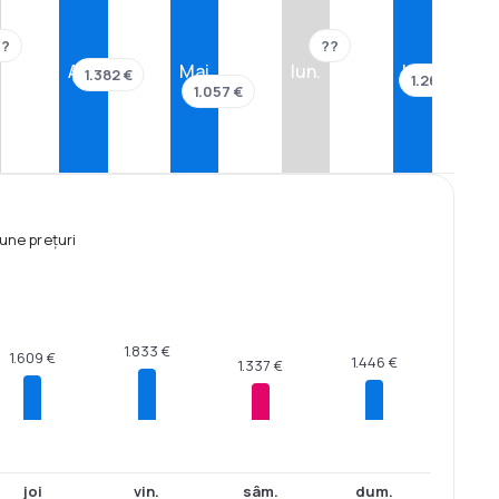
??
??
Apr.
Mai
Iun.
Iul.
1.382 €
1.264 €
1.057 €
une prețuri
1.833 €
1.609 €
1.446 €
1.337 €
joi
vin.
sâm.
dum.