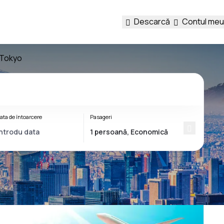
Descarcă
Contul meu
e Tokyo
ata de întoarcere
Pasageri