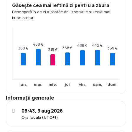
Găsește cea mai ieftină zi pentru a zbura
Descoperă în ce zi a săptămânii zborurile au cele mai
bune prețuri
468 €
442 €
438 €
368 €
360 €
359 €
315 €
lun.
mar.
mie.
joi
vin.
sâm.
dum.
Informații generale
08:43, 9 aug 2026
Ora locală (UTC+1)