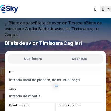
Bilete de avion
Bilete de avion din Timișoara
Bilete de
avion spre Cagliari
Bilete de avion din Timișoara spre
Cagliari
Bilete de avion
Timișoara Cagliari
Dus-întors
Doar dus
Din
Către
Data de plecare
Data de întoarcere