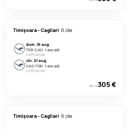
Timișoara
-
Cagliari
6 zile
dum. 16 aug.
TSR
-
CAG
·
1 escală
Lufthansa
vin. 21 aug.
CAG
-
TSR
·
1 escală
Lufthansa
305 €
de la
Timișoara
-
Cagliari
6 zile