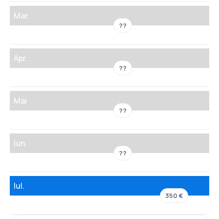
Mar.
??
Apr.
??
Mai
??
Iun.
??
Iul.
350 €