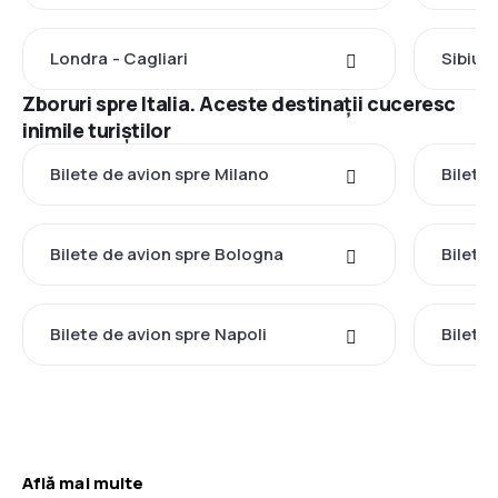
Londra - Cagliari
Sibiu -
Zboruri spre Italia. Aceste destinații cuceresc
inimile turiștilor
Bilete de avion spre Milano
Bilete
Bilete de avion spre Bologna
Bilete
Bilete de avion spre Napoli
Bilete 
Află mai multe