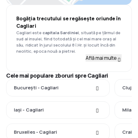
Bogăția trecutului se regăsește oriunde în
Cagliari
Cagliari este
capitala Sardiniei
, situată pe țărmul de
sud al insulei, fiind totodată și cel mai mare oraș al
său, ridicat în jurul secolului 8 î.Hr. și locuit încă din
neolitic, epoca nouă a pietrei.
Află mai multe
Cele mai populare zboruri spre Cagliari
București - Cagliari
Cluj-N
Iași - Cagliari
Milano 
Bruxelles - Cagliari
Craiova