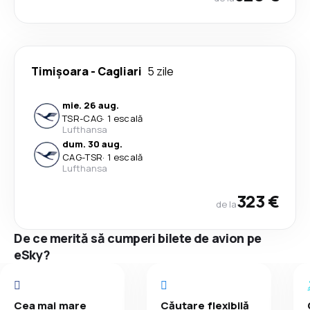
Timișoara
-
Cagliari
5 zile
mie. 26 aug.
TSR
-
CAG
·
1 escală
Lufthansa
dum. 30 aug.
CAG
-
TSR
·
1 escală
Lufthansa
323 €
de la
De ce merită să cumperi bilete de avion pe
eSky?
Cea mai mare
Căutare flexibilă