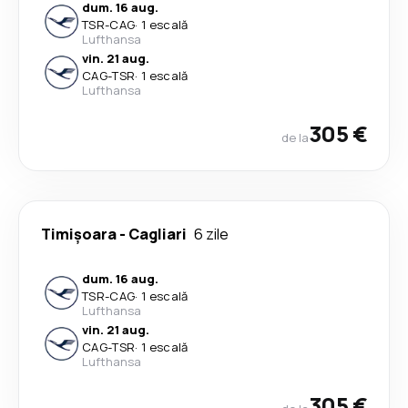
dum. 16 aug.
TSR
-
CAG
·
1 escală
Lufthansa
vin. 21 aug.
CAG
-
TSR
·
1 escală
Lufthansa
305 €
de la
Timișoara
-
Cagliari
6 zile
dum. 16 aug.
TSR
-
CAG
·
1 escală
Lufthansa
vin. 21 aug.
CAG
-
TSR
·
1 escală
Lufthansa
305 €