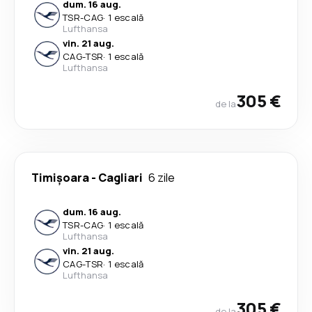
dum. 16 aug.
TSR
-
CAG
·
1 escală
Lufthansa
vin. 21 aug.
CAG
-
TSR
·
1 escală
Lufthansa
305 €
de la
Timișoara
-
Cagliari
6 zile
dum. 16 aug.
TSR
-
CAG
·
1 escală
Lufthansa
vin. 21 aug.
CAG
-
TSR
·
1 escală
Lufthansa
305 €
de la