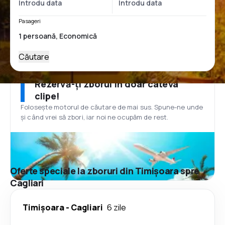
Pasageri
Căutare
Rezervă-ți zborul în doar câteva
clipe!
Folosește motorul de căutare de mai sus. Spune-ne unde
și când vrei să zbori, iar noi ne ocupăm de rest.
Oferte speciale la zboruri din Timișoara spre
Cagliari
Timișoara
-
Cagliari
6 zile