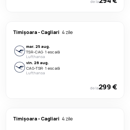
294 €
de la
Timișoara
-
Cagliari
4 zile
mar. 25 aug.
TSR
-
CAG
·
1 escală
Lufthansa
vin. 28 aug.
CAG
-
TSR
·
1 escală
Lufthansa
299 €
de la
Timișoara
-
Cagliari
4 zile