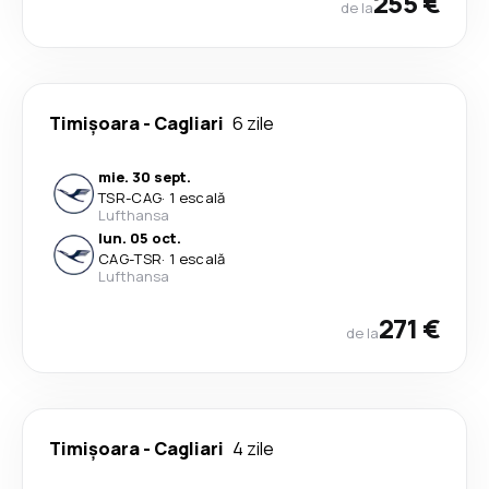
255 €
de la
Timișoara
-
Cagliari
6 zile
mie. 30 sept.
TSR
-
CAG
·
1 escală
Lufthansa
lun. 05 oct.
CAG
-
TSR
·
1 escală
Lufthansa
271 €
de la
Timișoara
-
Cagliari
4 zile