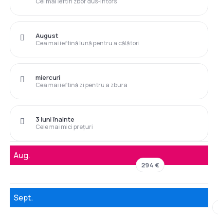
Cel mai ieftin zbor dus-întors
August
Cea mai ieftină lună pentru a călători
miercuri
Cea mai ieftină zi pentru a zbura
3 luni înainte
Cele mai mici prețuri
Aug.
294 €
Sept.