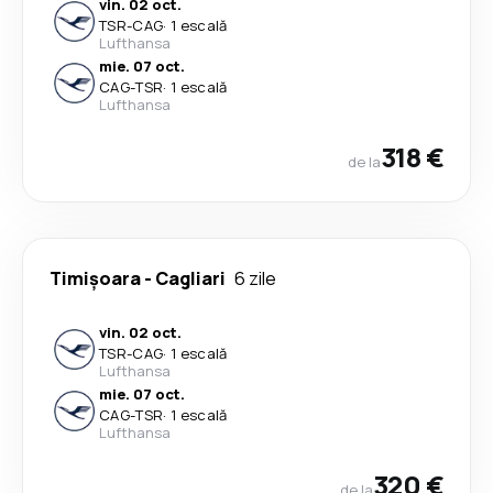
vin. 02 oct.
TSR
-
CAG
·
1 escală
Lufthansa
mie. 07 oct.
CAG
-
TSR
·
1 escală
Lufthansa
318 €
de la
Timișoara
-
Cagliari
6 zile
vin. 02 oct.
TSR
-
CAG
·
1 escală
Lufthansa
mie. 07 oct.
CAG
-
TSR
·
1 escală
Lufthansa
320 €
de la