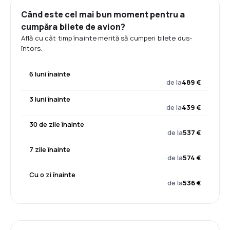
Când este cel mai bun moment pentru a
cumpăra bilete de avion?
Află cu cât timp înainte merită să cumperi bilete dus-
întors.
6 luni înainte
de la
489 €
3 luni înainte
de la
439 €
30 de zile înainte
de la
537 €
7 zile înainte
de la
574 €
Cu o zi înainte
de la
536 €