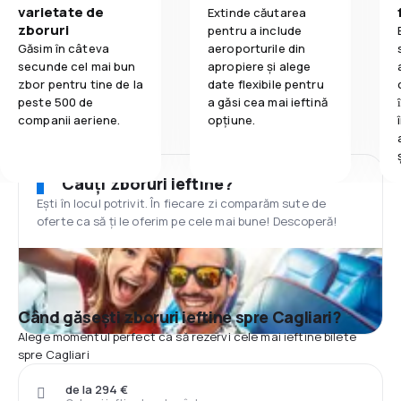
varietate de
Extinde căutarea
zboruri
pentru a include
Găsim în câteva
aeroporturile din
secunde cel mai bun
apropiere și alege
zbor pentru tine de la
date flexibile pentru
peste 500 de
a găsi cea mai ieftină
companii aeriene.
opțiune.
Cauți zboruri ieftine?
Ești în locul potrivit. În fiecare zi comparăm sute de
oferte ca să ți le oferim pe cele mai bune! Descoperă!
Când găsești zboruri ieftine spre Cagliari?
Alege momentul perfect ca să rezervi cele mai ieftine bilete
spre Cagliari
de la 294 €