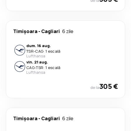
de la
Timișoara
-
Cagliari
6 zile
dum. 16 aug.
TSR
-
CAG
·
1 escală
Lufthansa
vin. 21 aug.
CAG
-
TSR
·
1 escală
Lufthansa
305 €
de la
Timișoara
-
Cagliari
6 zile