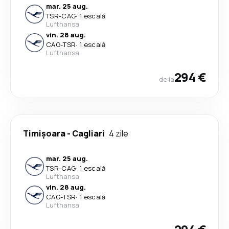
mar. 25 aug.
TSR
-
CAG
·
1 escală
Lufthansa
vin. 28 aug.
CAG
-
TSR
·
1 escală
Lufthansa
294 €
de la
Timișoara
-
Cagliari
4 zile
mar. 25 aug.
TSR
-
CAG
·
1 escală
Lufthansa
vin. 28 aug.
CAG
-
TSR
·
1 escală
Lufthansa