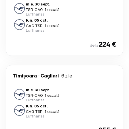
mie. 30 sept.
TSR
-
CAG
·
1 escală
Lufthansa
lun. 05 oct.
CAG
-
TSR
·
1 escală
Lufthansa
224 €
de la
Timișoara
-
Cagliari
6 zile
mie. 30 sept.
TSR
-
CAG
·
1 escală
Lufthansa
lun. 05 oct.
CAG
-
TSR
·
1 escală
Lufthansa