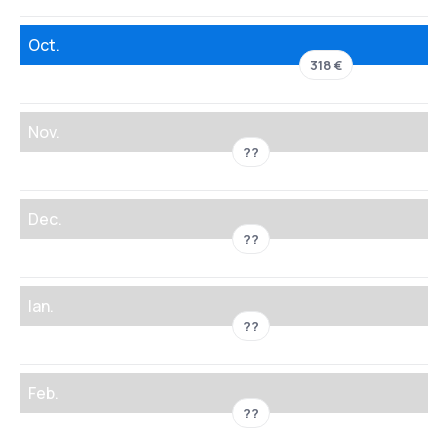
Oct.
318 €
Nov.
??
Dec.
??
Ian.
??
Feb.
??