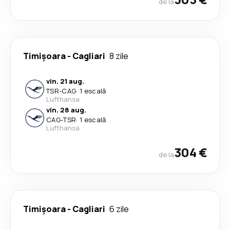
de la
Timișoara
-
Cagliari
8 zile
vin. 21 aug.
TSR
-
CAG
·
1 escală
Lufthansa
vin. 28 aug.
CAG
-
TSR
·
1 escală
Lufthansa
304 €
de la
Timișoara
-
Cagliari
6 zile