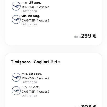
mar. 25 aug.
TSR
-
CAG
·
1 escală
Lufthansa
vin. 28 aug.
CAG
-
TSR
·
1 escală
Lufthansa
299 €
de la
Timișoara
-
Cagliari
6 zile
mie. 30 sept.
TSR
-
CAG
·
1 escală
Lufthansa
lun. 05 oct.
CAG
-
TSR
·
1 escală
Lufthansa
303 €