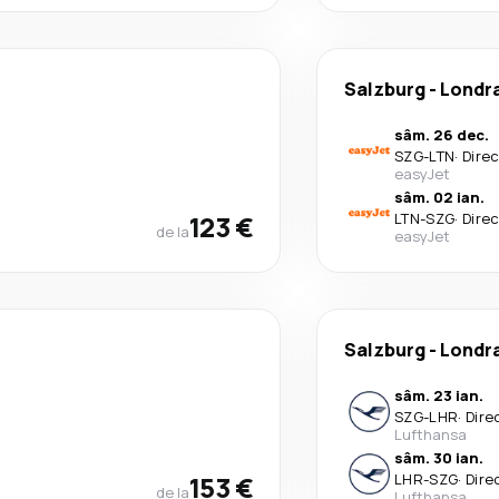
Salzburg
-
Londr
sâm. 26 dec.
SZG
-
LTN
·
Dire
easyJet
sâm. 02 ian.
123 €
LTN
-
SZG
·
Dire
de la
easyJet
Salzburg
-
Londr
sâm. 23 ian.
SZG
-
LHR
·
Dire
Lufthansa
sâm. 30 ian.
153 €
LHR
-
SZG
·
Dire
de la
Lufthansa