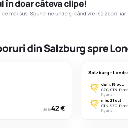
l în doar câteva clipe!
de mai sus. Spune-ne unde și când vrei să zbori, iar
zboruri din Salzburg spre Lo
Salzburg
-
Londr
dum. 18 oct.
SZG
-
STN
·
Dire
Ryanair
mie. 21 oct.
42 €
STN
-
SZG
·
Dire
de la
Ryanair