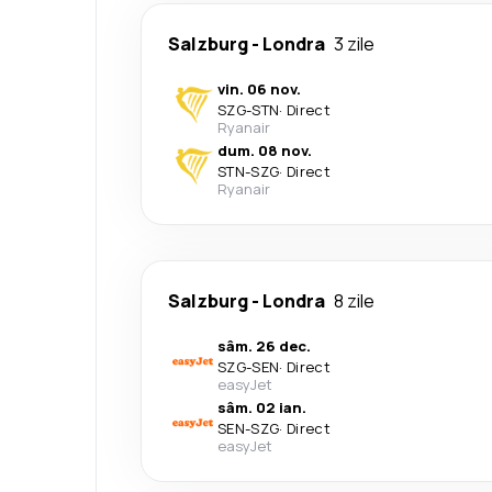
Salzburg
-
Londra
3 zile
vin. 06 nov.
SZG
-
STN
·
Direct
Ryanair
dum. 08 nov.
STN
-
SZG
·
Direct
Ryanair
Salzburg
-
Londra
8 zile
sâm. 26 dec.
SZG
-
SEN
·
Direct
easyJet
sâm. 02 ian.
SEN
-
SZG
·
Direct
easyJet