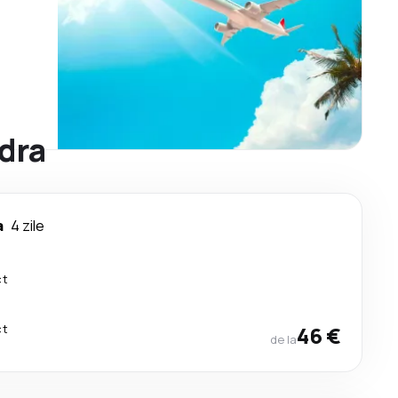
ndra
a
4 zile
ct
ct
46 €
de la