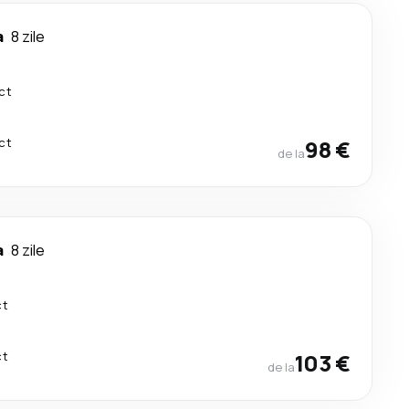
a
8 zile
ct
ct
98 €
de la
a
8 zile
ct
ct
103 €
de la