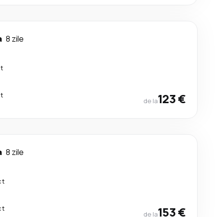
a
8 zile
ct
ct
123 €
de la
a
8 zile
ct
ct
153 €
de la