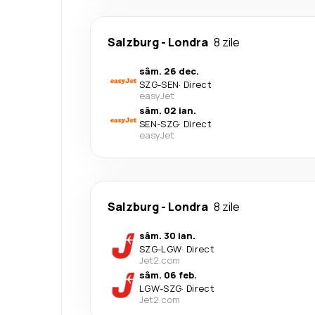
Salzburg
-
Londra
8 zile
sâm. 26 dec.
SZG
-
SEN
·
Direct
easyJet
sâm. 02 ian.
SEN
-
SZG
·
Direct
easyJet
Salzburg
-
Londra
8 zile
sâm. 30 ian.
SZG
-
LGW
·
Direct
Jet2.com
sâm. 06 feb.
LGW
-
SZG
·
Direct
Jet2.com