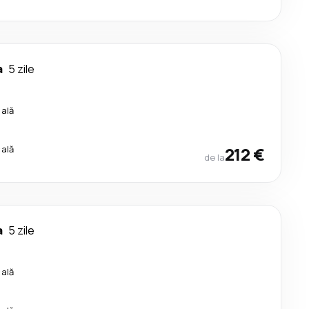
a
5 zile
cală
cală
212 €
de la
a
5 zile
cală