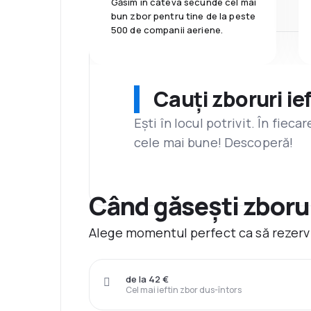
Găsim în câteva secunde cel mai
bun zbor pentru tine de la peste
500 de companii aeriene.
Cauți zboruri ie
Ești în locul potrivit. În fiec
cele mai bune! Descoperă!
Când găsești zborur
Alege momentul perfect ca să rezervi
de la 42 €
Cel mai ieftin zbor dus-întors