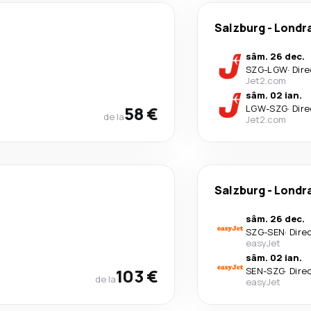
Salzburg
-
Londr
sâm. 26 dec.
SZG
-
LGW
·
Dire
Jet2.com
sâm. 02 ian.
58 €
LGW
-
SZG
·
Dire
de la
Jet2.com
Salzburg
-
Londr
sâm. 26 dec.
SZG
-
SEN
·
Dire
easyJet
sâm. 02 ian.
103 €
SEN
-
SZG
·
Dire
de la
easyJet