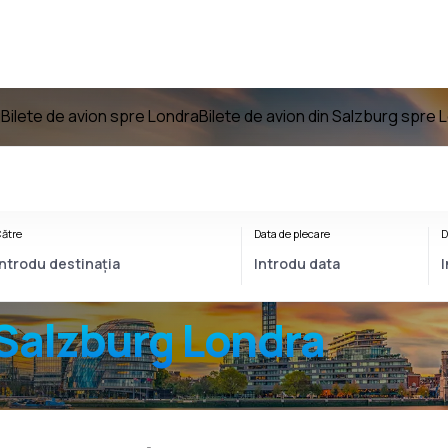
g
Bilete de avion spre Londra
Bilete de avion din Salzburg spre 
ătre
Data de plecare
D
Salzburg Londra