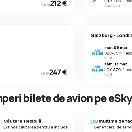
212 €
LHR
-
ZSB
·
1 es
de la
Austrian
Salzburg
-
Londr
mar. 09 mar.
SZG
-
LCY
·
1 es
KLM
sâm. 13 mar.
247 €
LCY
-
SZG
·
1 es
de la
KLM
peri bilete de avion pe eSk
Căutare flexibilă
O mulțime de faci
Extinde căutarea pentru a include
Beneficiezi de servic