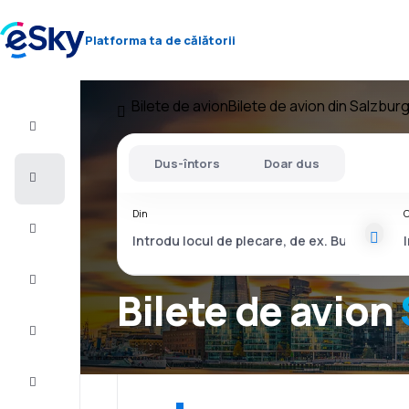
Platforma ta de călătorii
Bilete de avion
Bilete de avion din Salzbur
Zbor+Hotel
Dus-întors
Doar dus
Bilete
de
avion
Din
C
Vacanţe
Vară
2026
Bilete de avion
Iarnă
2026/27
Last
minute