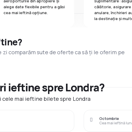
aeroporturile din apropiere și
suplimentare: asigu
alege date flexibile pentru a găsi
călătorie, asigurare
cea mai ieftină opțiune.
anulare, închirieri a
la destinaţie și mult
ftine?
are zi comparăm sute de oferte ca să ți le oferim pe
i ieftine spre Londra?
 cele mai ieftine bilete spre Londra
Octombrie
Cea mai ieftină lun