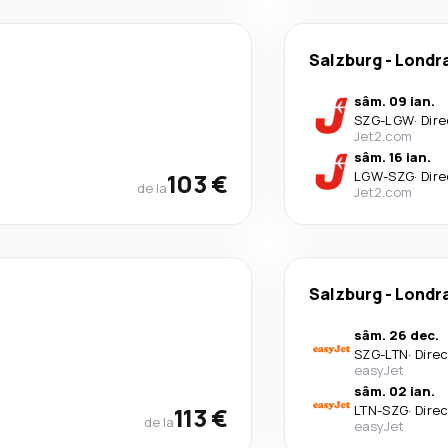
Salzburg
-
Londr
sâm. 09 ian.
SZG
-
LGW
·
Dire
Jet2.com
sâm. 16 ian.
103 €
LGW
-
SZG
·
Dire
de la
Jet2.com
Salzburg
-
Londr
sâm. 26 dec.
SZG
-
LTN
·
Dire
easyJet
sâm. 02 ian.
113 €
LTN
-
SZG
·
Dire
de la
easyJet