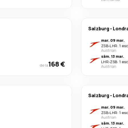
Salzburg
-
Londr
mar. 09 mar.
ZSB
-
LHR
·
1 es
Austrian
sâm. 13 mar.
168 €
LHR
-
ZSB
·
1 es
de la
Austrian
Salzburg
-
Londr
mar. 09 mar.
ZSB
-
LHR
·
1 es
Austrian
sâm. 13 mar.