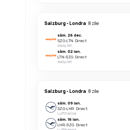
Salzburg
-
Londra
8 zile
sâm. 26 dec.
SZG
-
LTN
·
Direct
easyJet
sâm. 02 ian.
LTN
-
SZG
·
Direct
easyJet
Salzburg
-
Londra
8 zile
sâm. 09 ian.
SZG
-
LHR
·
Direct
Lufthansa
sâm. 16 ian.
LHR
-
SZG
·
Direct
Lufthansa