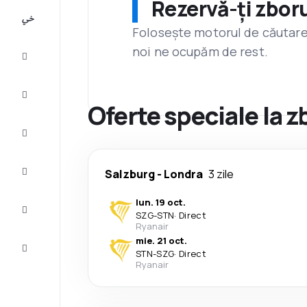
Rezervă-ți zboru
All-
inclusive
Folosește motorul de căutare 
noi ne ocupăm de rest.
City
Break
Cazare
Oferte speciale la 
Oferte
Finalizează
Salzburg
-
Londra
3 zile
călătoria
lun. 19 oct.
Inspiraţie şi
SZG
-
STN
·
Direct
recomandări
Ryanair
mie. 21 oct.
Servicii
STN
-
SZG
·
Direct
clienți
Ryanair