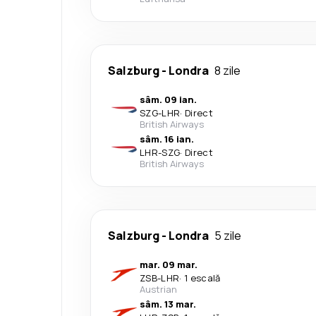
Salzburg
-
Londra
8 zile
sâm. 09 ian.
SZG
-
LHR
·
Direct
British Airways
sâm. 16 ian.
LHR
-
SZG
·
Direct
British Airways
Salzburg
-
Londra
5 zile
mar. 09 mar.
ZSB
-
LHR
·
1 escală
Austrian
sâm. 13 mar.