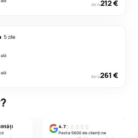
cală
212 €
de la
a
5 zile
cală
cală
261 €
de la
y?
lități
4.7
ii
Peste 5600 de clienți ne