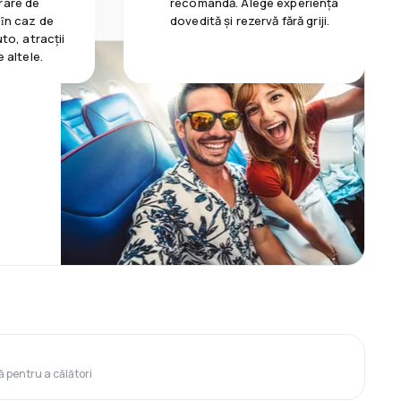
rare de
recomandă. Alege experiența
 ȋn caz de
dovedită și rezervă fără griji.
uto, atracții
e altele.
ă pentru a călători