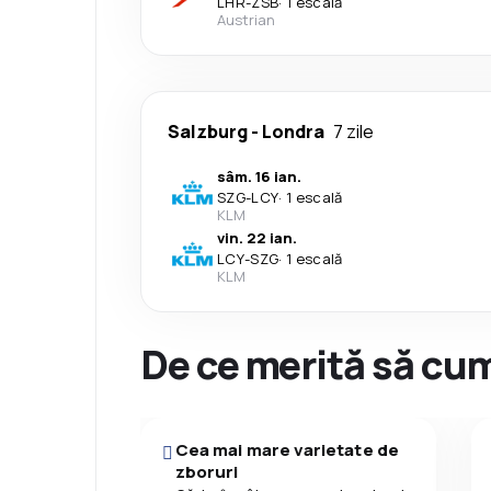
LHR
-
ZSB
·
1 escală
Austrian
Salzburg
-
Londra
7 zile
sâm. 16 ian.
SZG
-
LCY
·
1 escală
KLM
vin. 22 ian.
LCY
-
SZG
·
1 escală
KLM
De ce merită să cum
Cea mai mare varietate de
zboruri