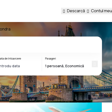
Descarcă
Contul meu
Londra
ata de întoarcere
Pasageri