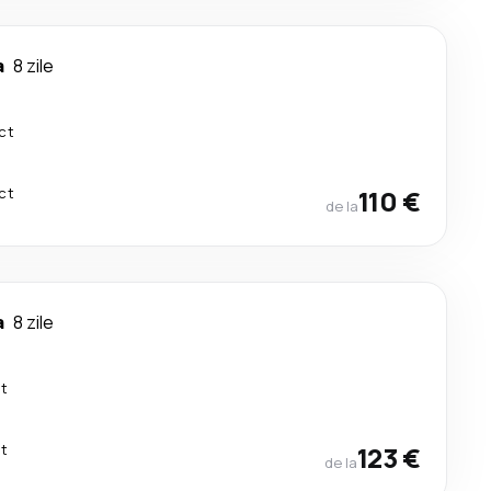
a
8 zile
ct
ct
110 €
de la
a
8 zile
ct
ct
123 €
de la