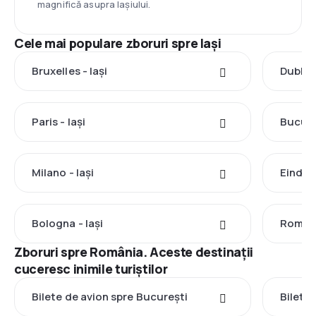
magnifică asupra Iașiului.
Cele mai populare zboruri spre Iași
Bruxelles - Iași
Dublin 
Paris - Iași
Bucureș
Milano - Iași
Eindhov
Bologna - Iași
Roma -
Zboruri spre România. Aceste destinații
cuceresc inimile turiștilor
Bilete de avion spre București
Bilete 