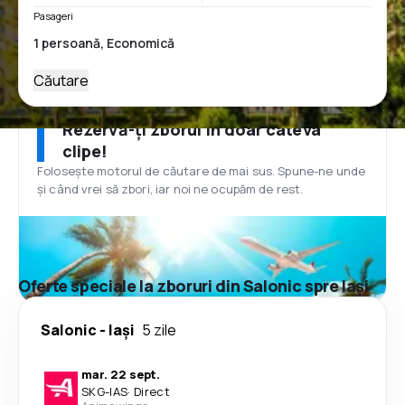
Pasageri
Căutare
Rezervă-ți zborul în doar câteva
clipe!
Folosește motorul de căutare de mai sus. Spune-ne unde
și când vrei să zbori, iar noi ne ocupăm de rest.
Oferte speciale la zboruri din Salonic spre Iași
Salonic
-
Iași
5 zile
mar. 22 sept.
SKG
-
IAS
·
Direct