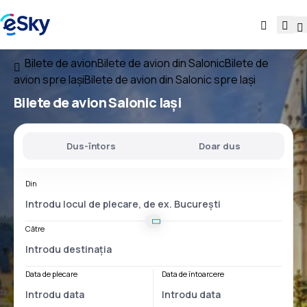
Bilete de avion
Bilete de avion din Salonic
Bilete de
avion spre Iași
Bilete de avion din Salonic spre Iași
Bilete de avion
Salonic Iași
Dus-întors
Doar dus
Din
Către
Data de plecare
Data de întoarcere