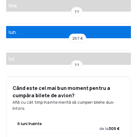
Mai
??
Iun.
257 €
Iul.
??
Când este cel mai bun moment pentru a
cumpăra bilete de avion?
Află cu cât timp înainte merită să cumperi bilete dus-
întors.
6 luni înainte
de la
305 €