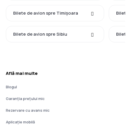
Bilete de avion spre Timișoara
Bilete
Bilete de avion spre Sibiu
Bilete
Află mai multe
Blogul
Garanția prețului mic
Rezervare cu avans mic
Aplicație mobilă