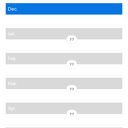
Dec.
Ian.
??
Feb.
??
Mar.
??
Apr.
??