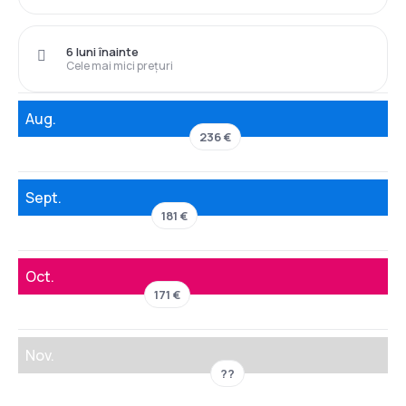
6 luni înainte
Cele mai mici prețuri
Aug.
236 €
Sept.
181 €
Oct.
171 €
Nov.
??