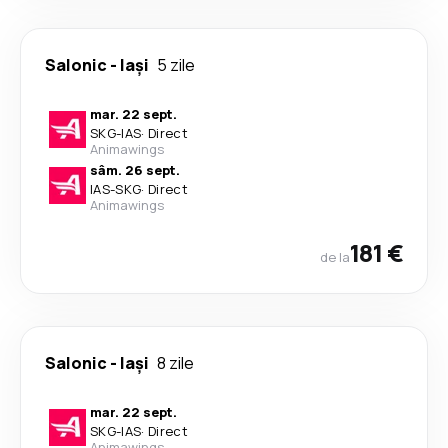
Salonic
-
Iași
5 zile
mar. 22 sept.
SKG
-
IAS
·
Direct
Animawings
sâm. 26 sept.
IAS
-
SKG
·
Direct
Animawings
181 €
de la
Salonic
-
Iași
8 zile
mar. 22 sept.
SKG
-
IAS
·
Direct
Animawings