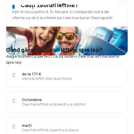
Cauți zboruri ieftine?
Ești în locul potrivit. În fiecare zi comparăm sute de
oferte ca să ți le oferim pe cele mai bune! Descoperă!
Când găsești zboruri ieftine spre Iași?
Alege momentul perfect ca să rezervi cele mai ieftine bilete
spre Iași
de la 171 €
Cel mai ieftin zbor dus-întors
Octombrie
Cea mai ieftină lună pentru a călători
marți
Cea mai ieftină zi pentru a zbura