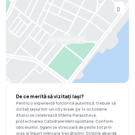
Vezi pe hartă
De ce merită să vizitați Iași?
Pentru o experiență folclorică autentică, trebuie să
vizitați Iașiul într-un city break pe 14 octombrie.
Atunci se celebrează Sfânta Parascheva,
protectoarea Catedralei Metropolitane. Conform
obiceiurilor, țiganii se strecoară de peste tot prin
oraș și împart mâncare trecătorilor. Străzile abundă