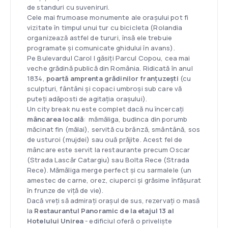
de standuri cu suveniruri.
Cele mai frumoase monumente ale orașului pot fi
vizitate în timpul unui tur cu bicicleta (Rolandia
organizează astfel de tururi, însă ele trebuie
programate și comunicate ghidului în avans).
Pe Bulevardul Carol I găsiți Parcul Copou, cea mai
veche grădină publică din România. Ridicată în anul
1834,
poartă amprenta grădinilor franțuzești
(cu
sculpturi, fântâni și copaci umbroși sub care vă
puteți adăposti de agitația orașului).
Un city break nu este complet dacă nu încercați
mâncarea locală
: mămăliga, budinca din porumb
măcinat fin (mălai), servită cu brânză, smântână, sos
de usturoi (mujdei) sau ouă prăjite. Acest fel de
mâncare este servit la restaurante precum Oscar
(Strada Lascăr Catargiu) sau Bolta Rece (Strada
Rece). Mămăliga merge perfect și cu sarmalele (un
amestec de carne, orez, ciuperci și grăsime înfășurat
în frunze de viță de vie).
Dacă vreți să admirați orașul de sus, rezervați o masă
la
Restaurantul Panoramic de la etajul 13 al
Hotelului Unirea
- edificiul oferă o priveliște