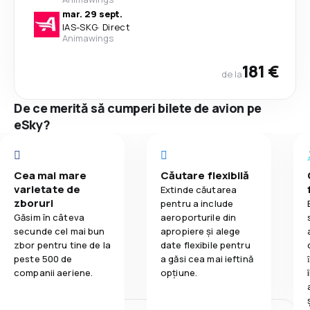
mar. 29 sept.
IAS
-
SKG
·
Direct
Animawings
181 €
de la
De ce merită să cumperi bilete de avion pe
eSky?
Cea mai mare
Căutare flexibilă
varietate de
Extinde căutarea
zboruri
pentru a include
Găsim în câteva
aeroporturile din
secunde cel mai bun
apropiere și alege
zbor pentru tine de la
date flexibile pentru
peste 500 de
a găsi cea mai ieftină
companii aeriene.
opțiune.