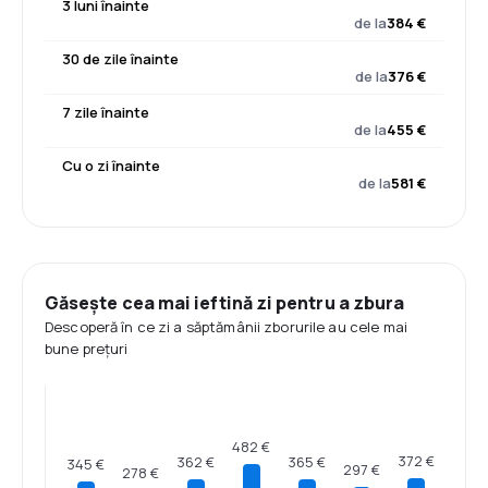
3 luni înainte
de la
384 €
30 de zile înainte
de la
376 €
7 zile înainte
de la
455 €
Cu o zi înainte
de la
581 €
Găsește cea mai ieftină zi pentru a zbura
Descoperă în ce zi a săptămânii zborurile au cele mai
bune prețuri
482 €
372 €
365 €
362 €
345 €
297 €
278 €