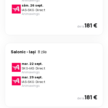
Animawings
sâm. 26 sept.
IAS
-
SKG
·
Direct
Animawings
181 €
de la
Salonic
-
Iași
8 zile
mar. 22 sept.
SKG
-
IAS
·
Direct
Animawings
mar. 29 sept.
IAS
-
SKG
·
Direct
Animawings
181 €
de la