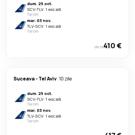
dum. 25 oct.
SCV
-
TLV
·
1 escală
Tarom
mar. 03 nov.
TLV
-
SCV
·
1 escală
Tarom
410 €
de la
Suceava
-
Tel Aviv
10 zile
dum. 25 oct.
SCV
-
TLV
·
1 escală
Tarom
mar. 03 nov.
TLV
-
SCV
·
1 escală
Tarom