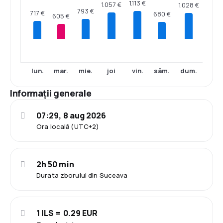
1.113 €
1.057 €
1.028 €
793 €
717 €
680 €
605 €
lun.
mar.
mie.
joi
vin.
sâm.
dum.
Informații generale
07:29, 8 aug 2026
Ora locală (UTC+2)
2h 50 min
Durata zborului din Suceava
1 ILS = 0.29 EUR