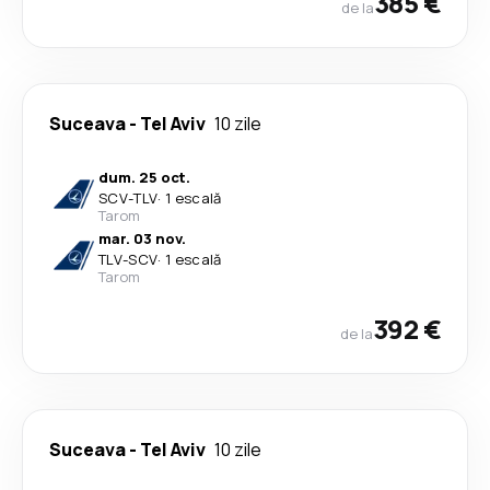
385 €
de la
Suceava
-
Tel Aviv
10 zile
dum. 25 oct.
SCV
-
TLV
·
1 escală
Tarom
mar. 03 nov.
TLV
-
SCV
·
1 escală
Tarom
392 €
de la
Suceava
-
Tel Aviv
10 zile