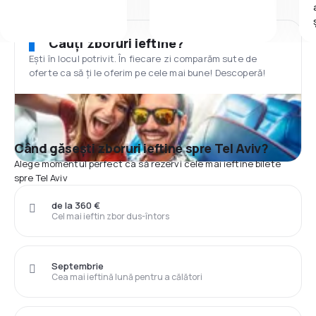
Cauți zboruri ieftine?
Ești în locul potrivit. În fiecare zi comparăm sute de
oferte ca să ți le oferim pe cele mai bune! Descoperă!
Când găsești zboruri ieftine spre Tel Aviv?
Alege momentul perfect ca să rezervi cele mai ieftine bilete
spre Tel Aviv
de la 360 €
Cel mai ieftin zbor dus-întors
Septembrie
Cea mai ieftină lună pentru a călători