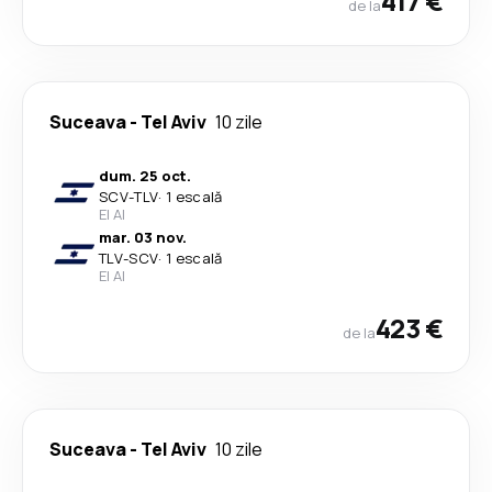
417 €
de la
Suceava
-
Tel Aviv
10 zile
dum. 25 oct.
SCV
-
TLV
·
1 escală
El Al
mar. 03 nov.
TLV
-
SCV
·
1 escală
El Al
423 €
de la
Suceava
-
Tel Aviv
10 zile