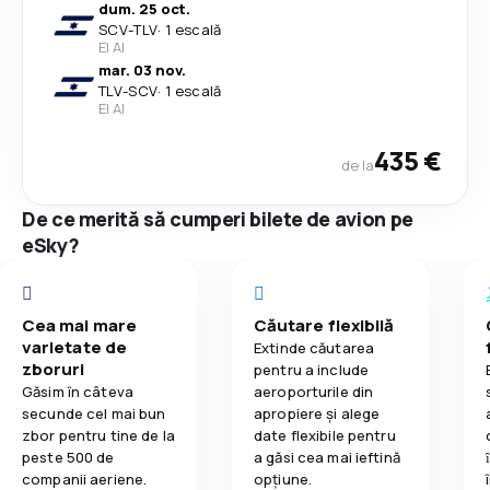
dum. 25 oct.
SCV
-
TLV
·
1 escală
El Al
mar. 03 nov.
TLV
-
SCV
·
1 escală
El Al
435 €
de la
De ce merită să cumperi bilete de avion pe
eSky?
Cea mai mare
Căutare flexibilă
varietate de
Extinde căutarea
zboruri
pentru a include
Găsim în câteva
aeroporturile din
secunde cel mai bun
apropiere și alege
zbor pentru tine de la
date flexibile pentru
peste 500 de
a găsi cea mai ieftină
companii aeriene.
opțiune.