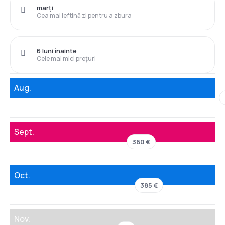
marți
Cea mai ieftină zi pentru a zbura
6 luni înainte
Cele mai mici prețuri
Aug.
Sept.
360 €
Oct.
385 €
Nov.