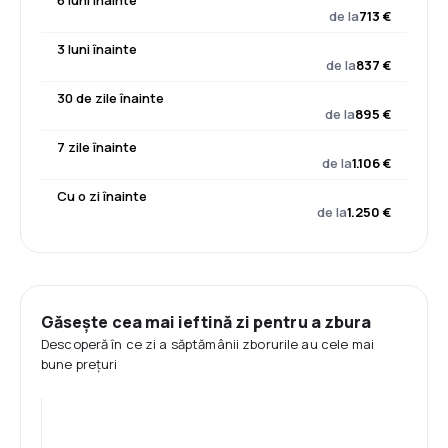
6 luni înainte
de la
713 €
3 luni înainte
de la
837 €
30 de zile înainte
de la
895 €
7 zile înainte
de la
1.106 €
Cu o zi înainte
de la
1.250 €
Găsește cea mai ieftină zi pentru a zbura
Descoperă în ce zi a săptămânii zborurile au cele mai
bune prețuri