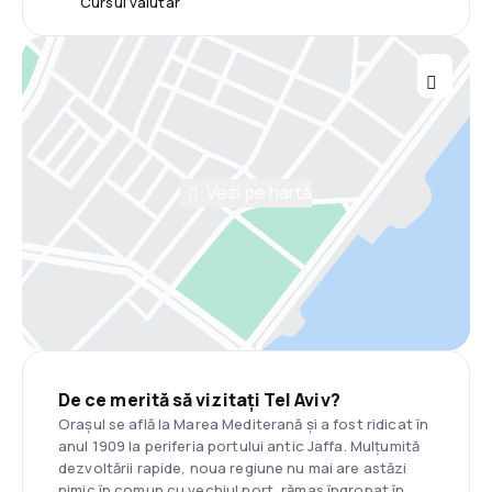
Cursul valutar
Vezi pe hartă
De ce merită să vizitați Tel Aviv?
Orașul se află la Marea Mediterană și a fost ridicat în
anul 1909 la periferia portului antic Jaffa. Mulțumită
dezvoltării rapide, noua regiune nu mai are astăzi
nimic în comun cu vechiul port, rămas îngropat în