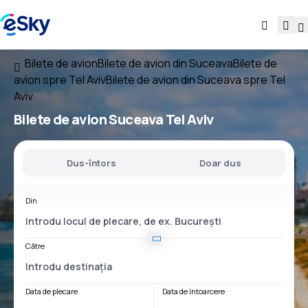
Bilete de avion
Bilete de avion din Suceava
Bilete de
avion spre Tel Aviv
Bilete de avion din Suceava spre Tel
Aviv
Bilete de avion
Suceava Tel Aviv
Dus-întors
Doar dus
Din
Către
Data de plecare
Data de întoarcere