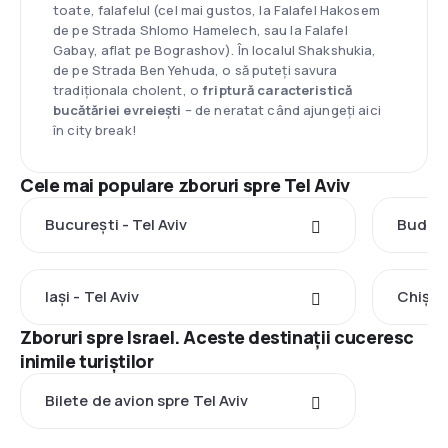
toate, falafelul (cel mai gustos, la Falafel Hakosem
de pe Strada Shlomo Hamelech, sau la Falafel
Gabay, aflat pe Bograshov). În localul Shakshukia,
de pe Strada Ben Yehuda, o să puteți savura
tradiționala cholent, o
friptură caracteristică
bucătăriei evreiești
– de neratat când ajungeți aici
în city break!
Cele mai populare zboruri spre Tel Aviv
București - Tel Aviv
Budape
Iași - Tel Aviv
Chișină
Zboruri spre Israel. Aceste destinații cuceresc
inimile turiștilor
Bilete de avion spre Tel Aviv