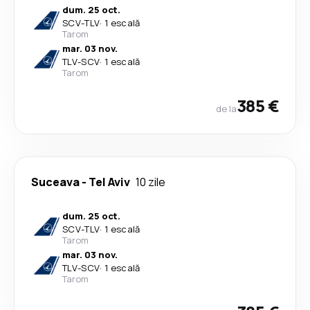
dum. 25 oct.
SCV
-
TLV
·
1 escală
Tarom
mar. 03 nov.
TLV
-
SCV
·
1 escală
Tarom
385 €
de la
Suceava
-
Tel Aviv
10 zile
dum. 25 oct.
SCV
-
TLV
·
1 escală
Tarom
mar. 03 nov.
TLV
-
SCV
·
1 escală
Tarom