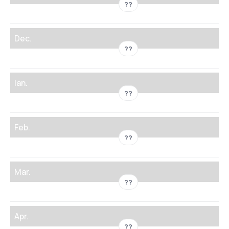
??
Dec.
??
Ian.
??
Feb.
??
Mar.
??
Apr.
??