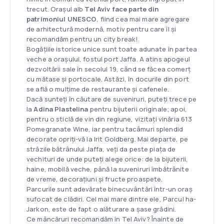
trecut. Orașul alb
Tel Aviv face parte din
patrimoniul UNESCO
, fiind cea mai mare agregare
de arhitectură modernă, motiv pentru care îl și
recomandăm pentru un city break!
Bogățiile istorice unice sunt toate adunate în partea
veche a orașului, fostul port Jaffa. A atins apogeul
dezvoltării sale în secolul 19, când se făcea comerț
cu mătase și portocale. Astăzi, în docurile din port
se află o mulțime de restaurante și cafenele.
Dacă sunteți în căutare de suveniruri, puteți trece pe
la
Adina Plastelina
pentru bijuterii originale; apoi,
pentru o sticlă de vin din regiune, vizitați vinăria 613
Pomegranate Wine, iar pentru tacâmuri splendid
decorate opriți-vă la Irit Goldberg. Mai departe, pe
străzile bătrânului Jaffa, veți da peste piața de
vechituri de unde puteți alege orice: de la bijuterii,
haine, mobilă veche, până la suveniruri îmbătrânite
de vreme, decorațiuni și fructe proaspete.
Parcurile sunt adevărate binecuvântări într-un oraș
sufocat de clădiri. Cel mai mare dintre ele, Parcul ha-
Jarkon, este de fapt o alăturare a șase grădini.
Ce mâncăruri recomandăm în Tel Aviv? Înainte de