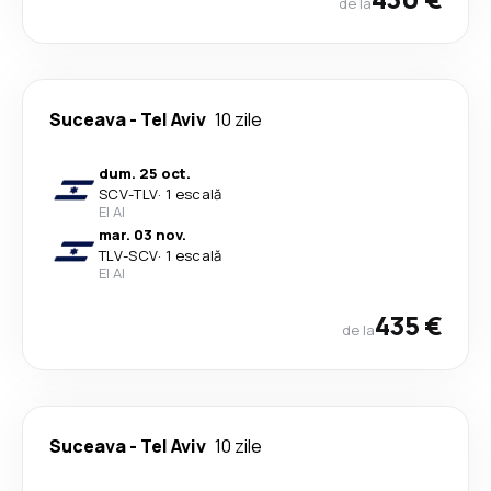
de la
Suceava
-
Tel Aviv
10 zile
dum. 25 oct.
SCV
-
TLV
·
1 escală
El Al
mar. 03 nov.
TLV
-
SCV
·
1 escală
El Al
435 €
de la
Suceava
-
Tel Aviv
10 zile