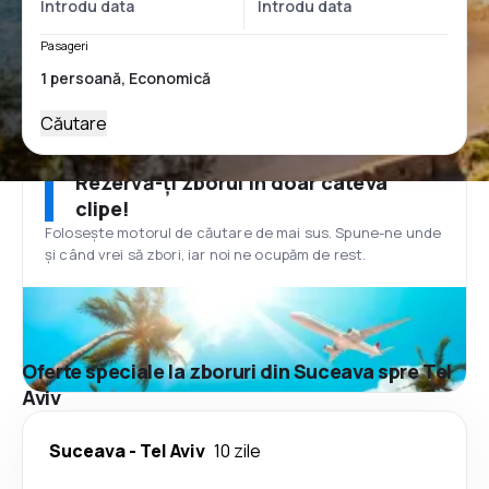
Pasageri
Căutare
Rezervă-ți zborul în doar câteva
clipe!
Folosește motorul de căutare de mai sus. Spune-ne unde
și când vrei să zbori, iar noi ne ocupăm de rest.
Oferte speciale la zboruri din Suceava spre Tel
Aviv
Suceava
-
Tel Aviv
10 zile