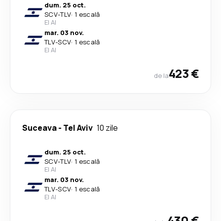
dum. 25 oct.
SCV
-
TLV
·
1 escală
El Al
mar. 03 nov.
TLV
-
SCV
·
1 escală
El Al
423 €
de la
Suceava
-
Tel Aviv
10 zile
dum. 25 oct.
SCV
-
TLV
·
1 escală
El Al
mar. 03 nov.
TLV
-
SCV
·
1 escală
El Al
430 €