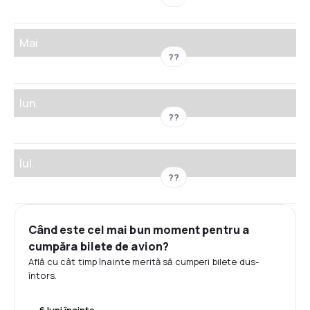
Mai
??
Iun.
??
Iul.
??
Când este cel mai bun moment pentru a
cumpăra bilete de avion?
Află cu cât timp înainte merită să cumperi bilete dus-
întors.