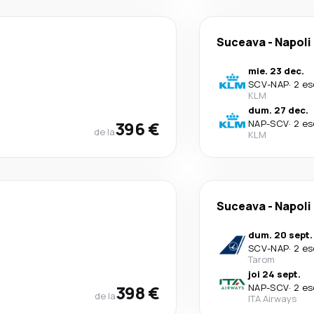
Suceava
-
Napoli
mie. 23 dec.
SCV
-
NAP
·
2 es
KLM
dum. 27 dec.
396 €
NAP
-
SCV
·
2 es
de la
KLM
Suceava
-
Napoli
dum. 20 sept.
SCV
-
NAP
·
2 es
Tarom
joi 24 sept.
398 €
NAP
-
SCV
·
2 es
de la
ITA Airways