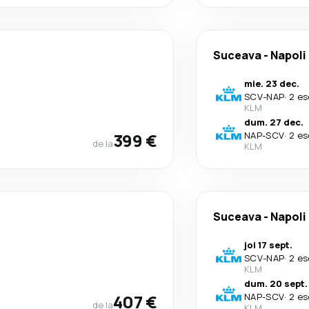
Suceava
-
Napoli
mie. 23 dec.
SCV
-
NAP
·
2 es
KLM
dum. 27 dec.
399 €
NAP
-
SCV
·
2 es
de la
KLM
Suceava
-
Napoli
joi 17 sept.
SCV
-
NAP
·
2 es
KLM
dum. 20 sept.
407 €
NAP
-
SCV
·
2 es
de la
KLM