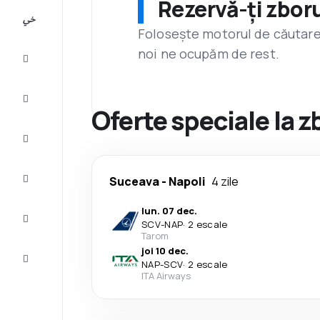
Rezervă-ți zboru
All-
inclusive
Folosește motorul de căutare 
noi ne ocupăm de rest.
City
Break
Cazare
Oferte speciale la 
Oferte
Finalizează
Suceava
-
Napoli
4 zile
călătoria
lun. 07 dec.
Inspiraţie şi
SCV
-
NAP
·
2 escale
recomandări
Tarom
joi 10 dec.
Servicii
NAP
-
SCV
·
2 escale
clienți
ITA Airways