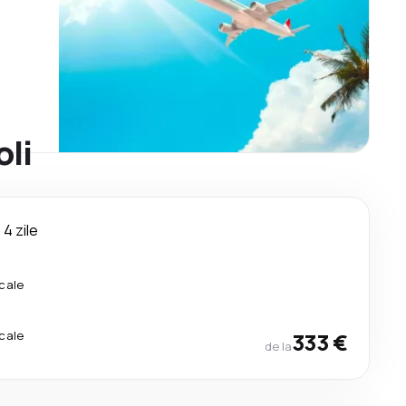
oli
4 zile
cale
cale
333 €
de la