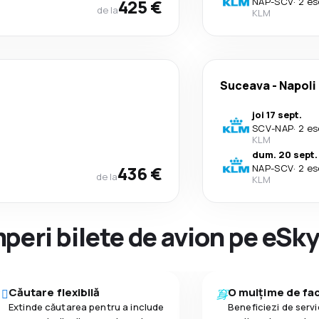
425 €
NAP
-
SCV
·
2 es
de la
KLM
Suceava
-
Napoli
joi 17 sept.
SCV
-
NAP
·
2 es
KLM
dum. 20 sept.
436 €
NAP
-
SCV
·
2 es
de la
KLM
peri bilete de avion pe eSk
Căutare flexibilă
O mulțime de faci
Extinde căutarea pentru a include
Beneficiezi de servic