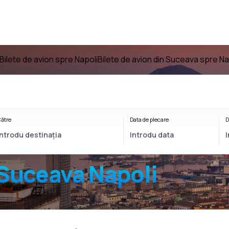
Bilete de avion spre Napoli
Bilete de avion din Suceava spre Na
ătre
Data de plecare
D
Suceava Napoli