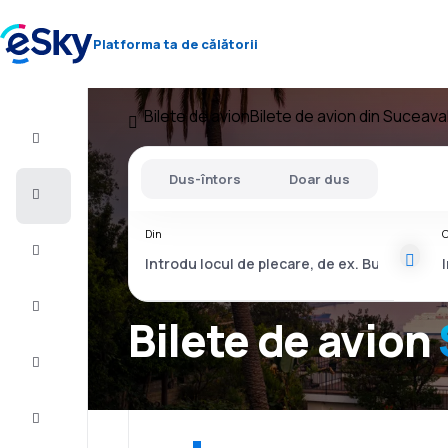
Platforma ta de călătorii
Bilete de avion
Bilete de avion din Suceava
Zbor+Hotel
Dus-întors
Doar dus
Bilete
de
avion
Din
C
Vacanţe
Vară
2026
Bilete de avion
Iarnă
2026/27
Last
minute