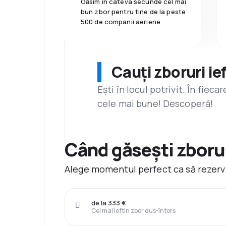
Găsim în câteva secunde cel mai
bun zbor pentru tine de la peste
500 de companii aeriene.
Cauți zboruri ie
Ești în locul potrivit. În fiec
cele mai bune! Descoperă!
Când găsești zborur
Alege momentul perfect ca să rezervi 
de la 333 €
Cel mai ieftin zbor dus-întors