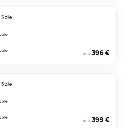
5 zile
cale
cale
396 €
de la
5 zile
cale
cale
399 €
de la