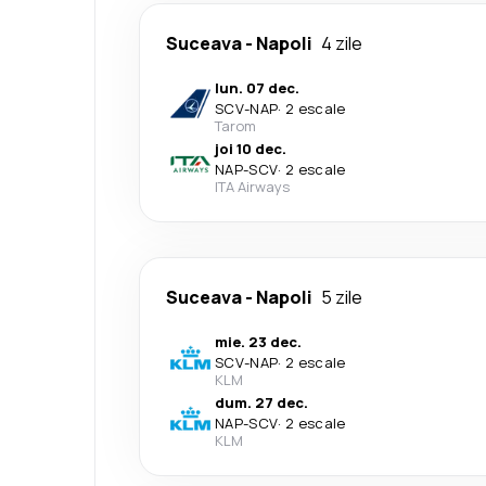
Suceava
-
Napoli
4 zile
lun. 07 dec.
SCV
-
NAP
·
2 escale
Tarom
joi 10 dec.
NAP
-
SCV
·
2 escale
ITA Airways
Suceava
-
Napoli
5 zile
mie. 23 dec.
SCV
-
NAP
·
2 escale
KLM
dum. 27 dec.
NAP
-
SCV
·
2 escale
KLM