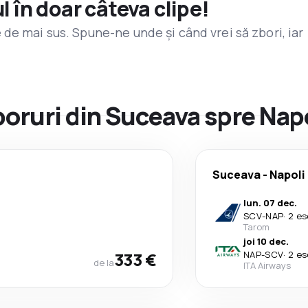
l în doar câteva clipe!
de mai sus. Spune-ne unde și când vrei să zbori, iar
zboruri din Suceava spre Nap
Suceava
-
Napoli
lun. 07 dec.
SCV
-
NAP
·
2 es
Tarom
joi 10 dec.
333 €
NAP
-
SCV
·
2 es
de la
ITA Airways