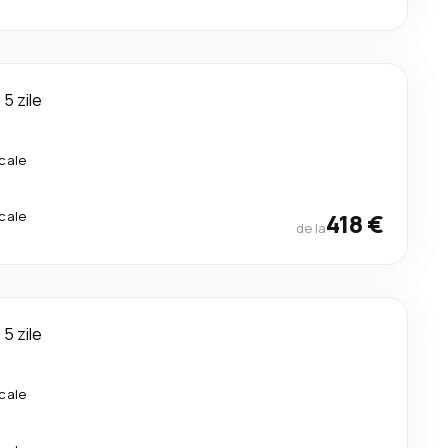
5 zile
cale
cale
418 €
de la
5 zile
cale