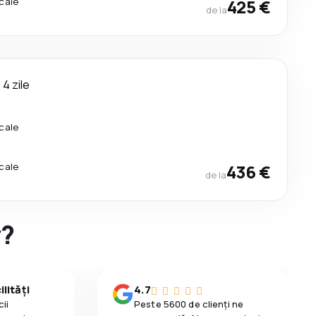
cale
425 €
de la
4 zile
cale
cale
436 €
de la
y?
lități
4.7
ii
Peste 5600 de clienți ne