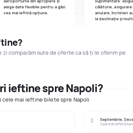
aeroporturile din apropiere și
suplimentare: asigu
alege date flexibile pentru a găsi
călătorie, asigurare
cea mai ieftină opțiune.
anulare, închirieri a
la destinaţie și mult
ftine?
are zi comparăm sute de oferte ca să ți le oferim pe
i ieftine spre Napoli?
cele mai ieftine bilete spre Napoli
Septembrie, Dec
Cea mai ieftină lun