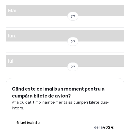
Mai
??
Iun.
??
Iul.
??
Când este cel mai bun moment pentru a
cumpăra bilete de avion?
Află cu cât timp înainte merită să cumperi bilete dus-
întors.
6 luni înainte
de la
402 €