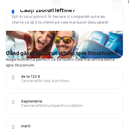
Cauți zboruri ieftine?
Ești în locul potrivit. În fiecare zi comparăm sute de
oferte ca să ți le oferim pe cele mai bune! Descoperă!
Când găsești zboruri ieftine spre Stockholm?
Alege momentul perfect ca să rezervi cele mai ieftine bilete
spre Stockholm
de la 122 €
Cel mai ieftin zbor dus-întors
Septembrie
Cea mai ieftină lună pentru a călători
marți