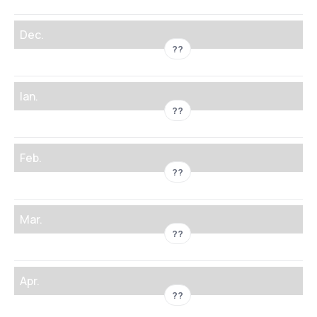
Dec.
??
Ian.
??
Feb.
??
Mar.
??
Apr.
??