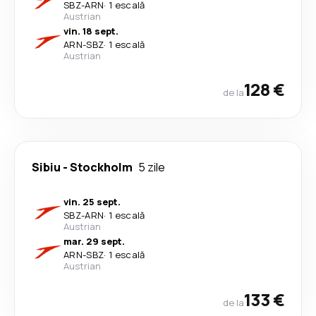
SBZ
-
ARN
·
1 escală
Austrian
vin. 18 sept.
ARN
-
SBZ
·
1 escală
Austrian
128 €
de la
Sibiu
-
Stockholm
5 zile
vin. 25 sept.
SBZ
-
ARN
·
1 escală
Austrian
mar. 29 sept.
ARN
-
SBZ
·
1 escală
Austrian
133 €
de la