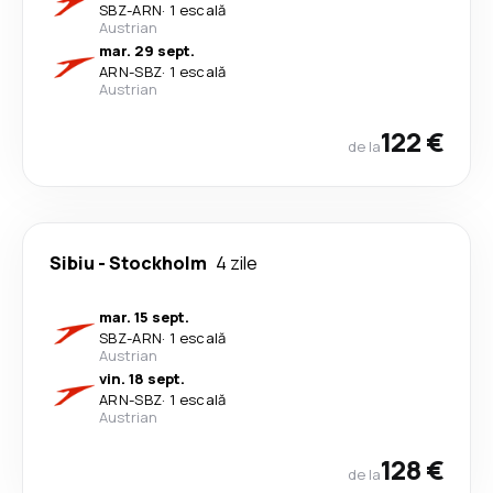
SBZ
-
ARN
·
1 escală
Austrian
mar. 29 sept.
ARN
-
SBZ
·
1 escală
Austrian
122 €
de la
Sibiu
-
Stockholm
4 zile
mar. 15 sept.
SBZ
-
ARN
·
1 escală
Austrian
vin. 18 sept.
ARN
-
SBZ
·
1 escală
Austrian
128 €
de la