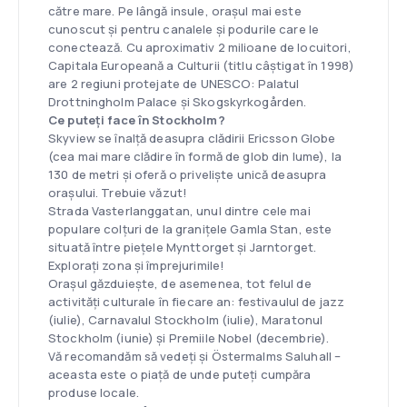
către mare. Pe lângă insule, orașul mai este
cunoscut și pentru canalele și podurile care le
conectează. Cu aproximativ 2 milioane de locuitori,
Capitala Europeană a Culturii (titlu câștigat în 1998)
are 2 regiuni protejate de UNESCO: Palatul
Drottningholm Palace și Skogskyrkogården.
Ce puteți face în Stockholm?
Skyview se înalță deasupra clădirii Ericsson Globe
(cea mai mare clădire în formă de glob din lume), la
130 de metri și oferă o priveliște unică deasupra
orașului. Trebuie văzut!
Strada Vasterlanggatan, unul dintre cele mai
populare colțuri de la granițele Gamla Stan, este
situată între piețele Mynttorget și Jarntorget.
Explorați zona și împrejurimile!
Orașul găzduiește, de asemenea, tot felul de
activități culturale în fiecare an: festivaulul de jazz
(iulie), Carnavalul Stockholm (iulie), Maratonul
Stockholm (iunie) și Premiile Nobel (decembrie).
Vă recomandăm să vedeți și Östermalms Saluhall –
aceasta este o piață de unde puteți cumpăra
produse locale.