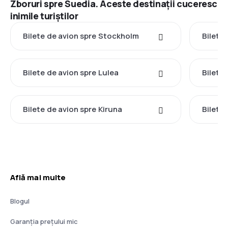
Zboruri spre Suedia. Aceste destinații cuceresc
inimile turiștilor
Bilete de avion spre Stockholm
Bilete
Bilete de avion spre Lulea
Bilete 
Bilete de avion spre Kiruna
Bilete
Află mai multe
Blogul
Garanția prețului mic