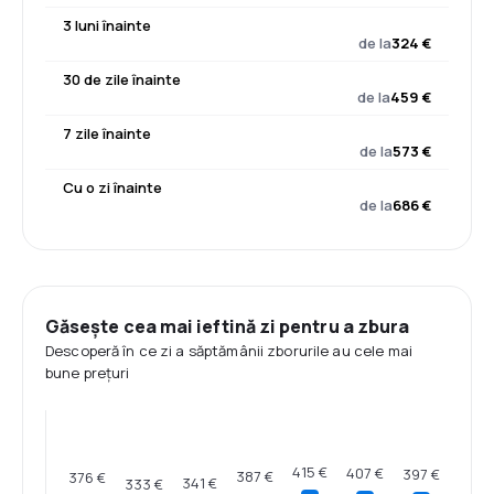
3 luni înainte
de la
324 €
30 de zile înainte
de la
459 €
7 zile înainte
de la
573 €
Cu o zi înainte
de la
686 €
Găsește cea mai ieftină zi pentru a zbura
Descoperă în ce zi a săptămânii zborurile au cele mai
bune prețuri
415 €
407 €
397 €
387 €
376 €
341 €
333 €