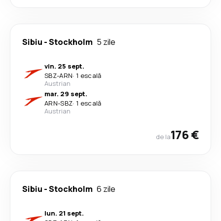
Sibiu
-
Stockholm
5 zile
vin. 25 sept.
SBZ
-
ARN
·
1 escală
Austrian
mar. 29 sept.
ARN
-
SBZ
·
1 escală
Austrian
176 €
de la
Sibiu
-
Stockholm
6 zile
lun. 21 sept.