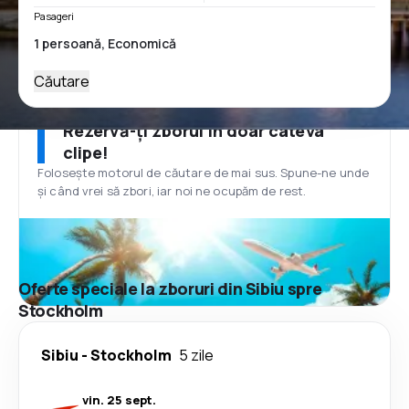
Pasageri
Căutare
Rezervă-ți zborul în doar câteva
clipe!
Folosește motorul de căutare de mai sus. Spune-ne unde
și când vrei să zbori, iar noi ne ocupăm de rest.
Oferte speciale la zboruri din Sibiu spre
Stockholm
Sibiu
-
Stockholm
5 zile
vin. 25 sept.