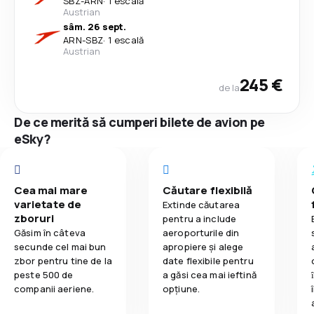
SBZ
-
ARN
·
1 escală
Austrian
sâm. 26 sept.
ARN
-
SBZ
·
1 escală
Austrian
245 €
de la
De ce merită să cumperi bilete de avion pe
eSky?
Cea mai mare
Căutare flexibilă
varietate de
Extinde căutarea
zboruri
pentru a include
Găsim în câteva
aeroporturile din
secunde cel mai bun
apropiere și alege
zbor pentru tine de la
date flexibile pentru
peste 500 de
a găsi cea mai ieftină
companii aeriene.
opțiune.