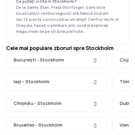
Ce puteți vizita în Stockholm?
De la Gamla Stan, Piața Stortorget (care este
localizată în centrul regiunii) stă falnică încă din
sec.13 și este cunoscută acum drept Centrul Vechi al
Orașului. Faceți o plimbare prin zonă și explorați
magazinele de pe străzile pietruite.
Cele mai populare zboruri spre Stockholm
București - Stockholm
Cluj-N
Iași - Stockholm
Timișo
Chișinău - Stockholm
Dublin
Bruxelles - Stockholm
Viena 