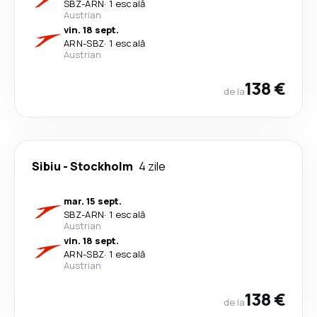
SBZ
-
ARN
·
1 escală
Austrian
vin. 18 sept.
ARN
-
SBZ
·
1 escală
Austrian
138 €
de la
Sibiu
-
Stockholm
4 zile
mar. 15 sept.
SBZ
-
ARN
·
1 escală
Austrian
vin. 18 sept.
ARN
-
SBZ
·
1 escală
Austrian
138 €
de la