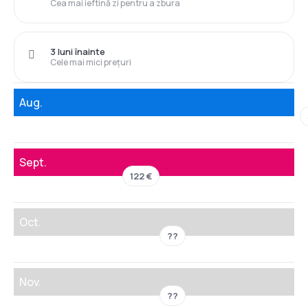
Cea mai ieftină zi pentru a zbura
3 luni înainte
Cele mai mici prețuri
Aug.
Sept.
122 €
Oct.
??
Nov.
??