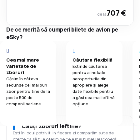
707 €
de la
De ce merită să cumperi bilete de avion pe
eSky?
Cea mai mare
Căutare flexibilă
varietate de
Extinde căutarea
zboruri
pentru a include
Găsim în câteva
aeroporturile din
secunde cel mai bun
apropiere și alege
zbor pentru tine de la
date flexibile pentru
peste 500 de
a găsi cea mai ieftină
companii aeriene.
opțiune.
Cauți zboruri ieftine?
Ești în locul potrivit. În fiecare zi comparăm sute de
oferte ca să ți le oferim pe cele mai bune! Descoperă!