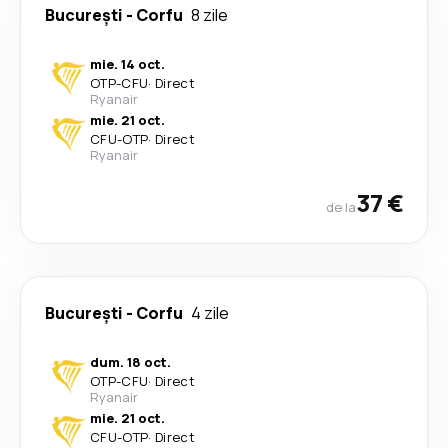
București
-
Corfu
8 zile
mie. 14 oct.
OTP
-
CFU
·
Direct
Ryanair
mie. 21 oct.
CFU
-
OTP
·
Direct
Ryanair
37 €
de la
București
-
Corfu
4 zile
dum. 18 oct.
OTP
-
CFU
·
Direct
Ryanair
mie. 21 oct.
CFU
-
OTP
·
Direct