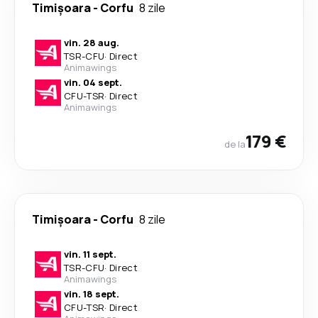
Timișoara
-
Corfu
8 zile
vin. 28 aug.
TSR
-
CFU
·
Direct
Animawings
vin. 04 sept.
CFU
-
TSR
·
Direct
Animawings
179 €
de la
Timișoara
-
Corfu
8 zile
vin. 11 sept.
TSR
-
CFU
·
Direct
Animawings
vin. 18 sept.
CFU
-
TSR
·
Direct