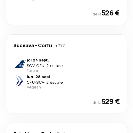
526 €
de la
Suceava
-
Corfu
5 zile
joi 24 sept.
SCV
-
CFU
·
2 escale
Tarom
lun. 28 sept.
CFU
-
SCV
·
2 escale
Aegean
529 €
de la