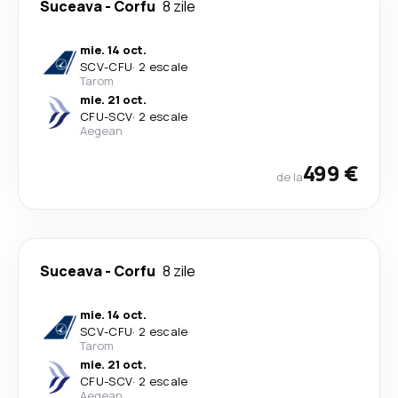
Suceava
-
Corfu
8 zile
mie. 14 oct.
SCV
-
CFU
·
2 escale
Tarom
mie. 21 oct.
CFU
-
SCV
·
2 escale
Aegean
499 €
de la
Suceava
-
Corfu
8 zile
mie. 14 oct.
SCV
-
CFU
·
2 escale
Tarom
mie. 21 oct.
CFU
-
SCV
·
2 escale
Aegean