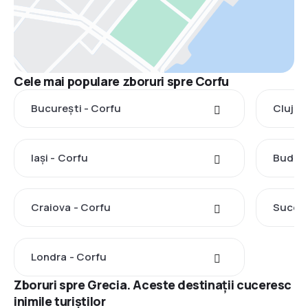
Cele mai populare zboruri spre Corfu
București - Corfu
Cluj-N
Iași - Corfu
Budape
Craiova - Corfu
Suceav
Londra - Corfu
Zboruri spre Grecia. Aceste destinații cuceresc
inimile turiștilor