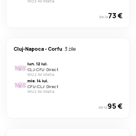
Wizz Air Malta
73 €
de la
Cluj-Napoca
-
Corfu
3 zile
lun. 12 iul.
CLJ
-
CFU
·
Direct
Wizz Air Malta
mie. 14 iul.
CFU
-
CLJ
·
Direct
Wizz Air Malta
95 €
de la