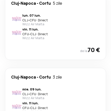
Cluj-Napoca
-
Corfu
5 zile
lun. 07 iun.
CLJ
-
CFU
·
Direct
Wizz Air Malta
vin. 11 iun.
CFU
-
CLJ
·
Direct
Wizz Air Malta
70 €
de la
Cluj-Napoca
-
Corfu
3 zile
mie. 09 iun.
CLJ
-
CFU
·
Direct
Wizz Air Malta
vin. 11 iun.
CFU
-
CLJ
·
Direct