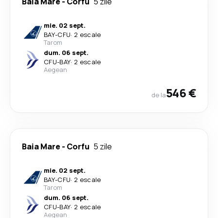
Baia Mare
-
Corfu
5 zile
mie. 02 sept.
BAY
-
CFU
·
2 escale
Tarom
dum. 06 sept.
CFU
-
BAY
·
2 escale
Aegean
546 €
de la
Baia Mare
-
Corfu
5 zile
mie. 02 sept.
BAY
-
CFU
·
2 escale
Tarom
dum. 06 sept.
CFU
-
BAY
·
2 escale
Aegean