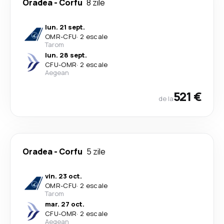
Oradea
-
Corfu
8 zile
lun. 21 sept.
OMR
-
CFU
·
2 escale
Tarom
lun. 28 sept.
CFU
-
OMR
·
2 escale
Aegean
521 €
de la
Oradea
-
Corfu
5 zile
vin. 23 oct.
OMR
-
CFU
·
2 escale
Tarom
mar. 27 oct.
CFU
-
OMR
·
2 escale
Aegean