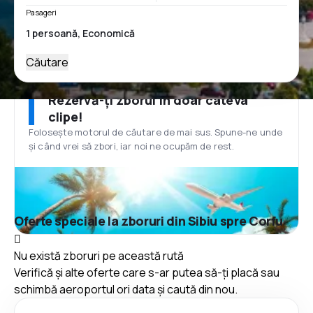
Pasageri
Căutare
Rezervă-ți zborul în doar câteva
clipe!
Folosește motorul de căutare de mai sus. Spune-ne unde
și când vrei să zbori, iar noi ne ocupăm de rest.
Oferte speciale la zboruri din Sibiu spre Corfu
Nu există zboruri pe această rută
Verifică și alte oferte care s-ar putea să-ți placă sau
schimbă aeroportul ori data și caută din nou.