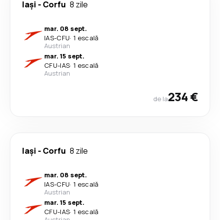
Iași
-
Corfu
8 zile
mar. 08 sept.
IAS
-
CFU
·
1 escală
Austrian
mar. 15 sept.
CFU
-
IAS
·
1 escală
Austrian
234 €
de la
Iași
-
Corfu
8 zile
mar. 08 sept.
IAS
-
CFU
·
1 escală
Austrian
mar. 15 sept.
CFU
-
IAS
·
1 escală
Austrian