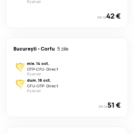
Ryanair
42 €
de la
București
-
Corfu
5 zile
mie. 14 oct.
OTP
-
CFU
·
Direct
Ryanair
dum. 18 oct.
CFU
-
OTP
·
Direct
Ryanair
51 €
de la