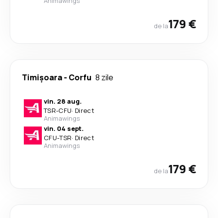
Animawings
179 €
de la
Timișoara
-
Corfu
8 zile
vin. 28 aug.
TSR
-
CFU
·
Direct
Animawings
vin. 04 sept.
CFU
-
TSR
·
Direct
Animawings
179 €
de la