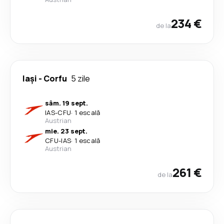
234 €
de la
Iași
-
Corfu
5 zile
sâm. 19 sept.
IAS
-
CFU
·
1 escală
Austrian
mie. 23 sept.
CFU
-
IAS
·
1 escală
Austrian
261 €
de la