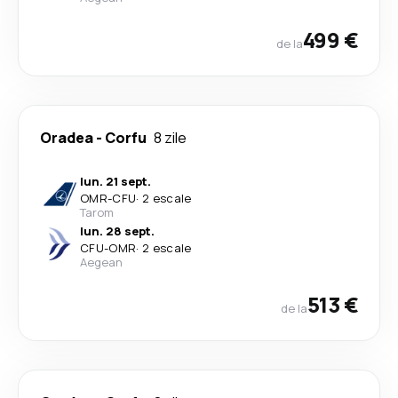
499 €
de la
Oradea
-
Corfu
8 zile
lun. 21 sept.
OMR
-
CFU
·
2 escale
Tarom
lun. 28 sept.
CFU
-
OMR
·
2 escale
Aegean
513 €
de la