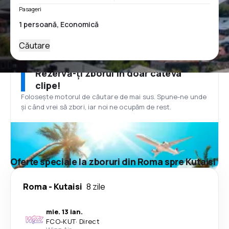
Pasageri
Căutare
Rezervă-ți zborul în doar câteva
clipe!
Folosește motorul de căutare de mai sus. Spune-ne unde
și când vrei să zbori, iar noi ne ocupăm de rest.
Oferte speciale la zboruri din Roma spre Kutaisi
Roma
-
Kutaisi
8 zile
mie. 13 ian.
FCO
-
KUT
·
Direct