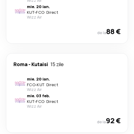
Wizz Air
mie. 20 ian.
KUT
-
FCO
·
Direct
Wizz Air
88 €
de la
Roma
-
Kutaisi
15 zile
mie. 20 ian.
FCO
-
KUT
·
Direct
Wizz Air
mie. 03 feb.
KUT
-
FCO
·
Direct
Wizz Air
92 €
de la