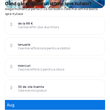
Când găsești zboruri ieftine spre Kutaisi?
Alege momentul perfect ca să rezervi cele mai ieftine bilete
spre Kutaisi
de la 88 €
Cel mai ieftin zbor dus-întors
Ianuarie
Cea mai ieftină lună pentru a călători
miercuri
Cea mai ieftină zi pentru a zbura
30 de zile înainte
Cele mai mici prețuri
Aug.