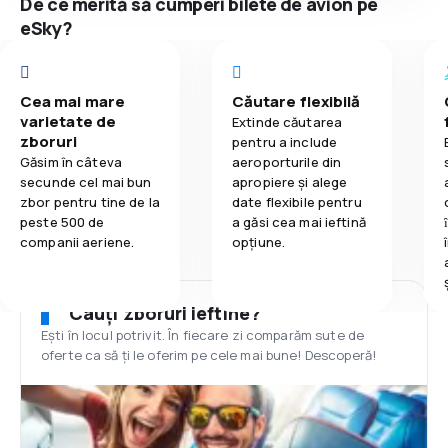
De ce merită să cumperi bilete de avion pe
eSky?
Cea mai mare
Căutare flexibilă
varietate de
Extinde căutarea
zboruri
pentru a include
Găsim în câteva
aeroporturile din
secunde cel mai bun
apropiere și alege
zbor pentru tine de la
date flexibile pentru
peste 500 de
a găsi cea mai ieftină
companii aeriene.
opțiune.
Cauți zboruri ieftine?
Ești în locul potrivit. În fiecare zi comparăm sute de
oferte ca să ți le oferim pe cele mai bune! Descoperă!