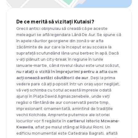
De ce merită să vizitați Kutaisi?
Grecii antici obișnuiau să creadă că pe aceste
meleaguri se află legendara Lână De Aur. Se spune că
în apele râurilor georgiene din zonă s-ar afla
zăcăminte de aur care la început erau scoase la
suprafață scufundând lâna unui berbec în apă. Dacă
v-ați plănuit un city-break în regiune în lunile
ianuarie-martie, când nivelul râului este unul scăzut,
nu ratați o vizită în împrejurimi pentru a afla cum
acționează astăzi căutătorii de aur
. Deși la prima
vedere pare că ați poposit într-un oraș ușor neglijat,
vă veți schimba cu totul această impresie odată
ajunși în Piața Dawid Agmaszenebele, unde veți
regăsi o fântână de aur conservată peste timp,
impresionant ornamentată, amintind de tradițiile
vechii Kolchida. Amprente puternice ale istoriei
locurilor vor fi regăsite în
cartierul istoric Mcwane-
Kwawila
, aflat pe malul stâng al Râului Rioni. Un
edificiu monumental este Catedrala Bagrati, aflată