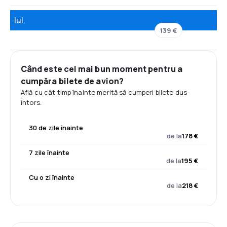
Iul.
139 €
Când este cel mai bun moment pentru a
cumpăra bilete de avion?
Află cu cât timp înainte merită să cumperi bilete dus-
întors.
30 de zile înainte
de la
178 €
7 zile înainte
de la
195 €
Cu o zi înainte
de la
218 €