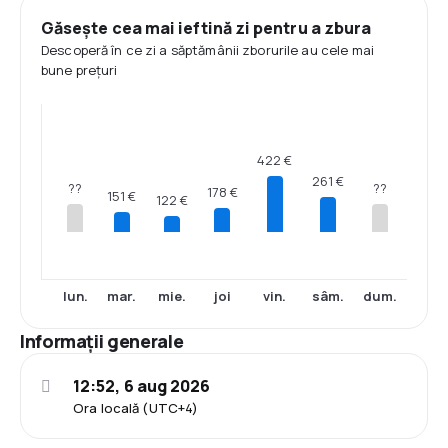
Găsește cea mai ieftină zi pentru a zbura
Descoperă în ce zi a săptămânii zborurile au cele mai
bune prețuri
422 €
261 €
??
??
178 €
151 €
122 €
lun.
mar.
mie.
joi
vin.
sâm.
dum.
Informații generale
12:52, 6 aug 2026
Ora locală (UTC+4)