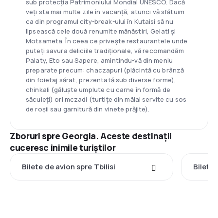
sub protecția Patrimoniului Mondial UNESCO. Dacă
veți sta mai multe zile în vacanță, atunci vă sfătuim
ca din programul city-break-ului în Kutaisi să nu
lipsească cele două renumite mănăstiri, Gelati și
Motsameta. În ceea ce privește restaurantele unde
puteți savura deliciile tradiționale, vă recomandăm
Palaty, Eto sau Sapere, amintindu-vă din meniu
preparate precum: chaczapuri (plăcintă cu brânză
din foietaj sărat, prezentată sub diverse forme),
chinkali (găluște umplute cu carne în formă de
săculeți) ori mczadi (turtițe din mălai servite cu sos
de roșii sau garnitură din vinete prăjite).
Zboruri spre Georgia. Aceste destinații
cuceresc inimile turiștilor
Bilete de avion spre Tbilisi
Bilete