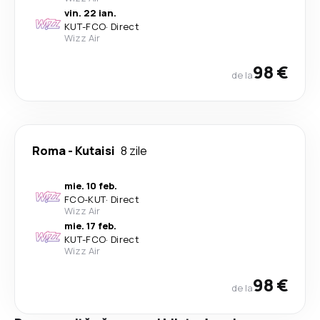
vin. 22 ian.
KUT
-
FCO
·
Direct
Wizz Air
98 €
de la
Roma
-
Kutaisi
8 zile
mie. 10 feb.
FCO
-
KUT
·
Direct
Wizz Air
mie. 17 feb.
KUT
-
FCO
·
Direct
Wizz Air
98 €
de la