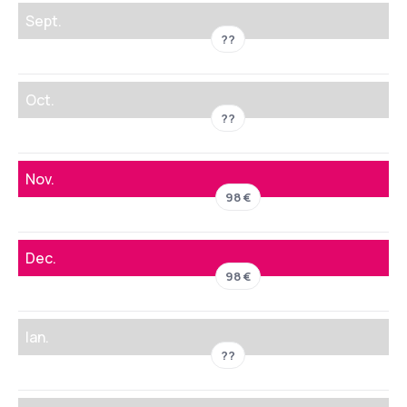
Sept.
??
Oct.
??
Nov.
98 €
Dec.
98 €
Ian.
??