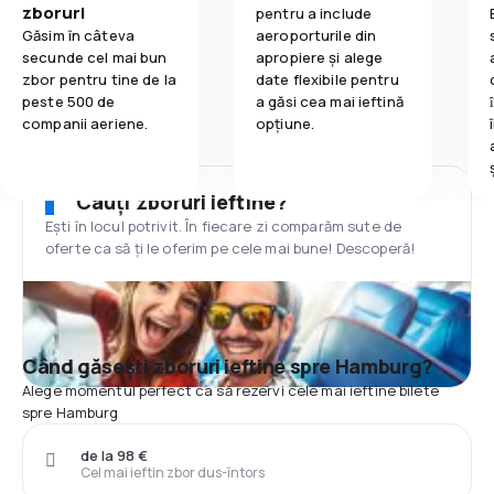
zboruri
pentru a include
Găsim în câteva
aeroporturile din
secunde cel mai bun
apropiere și alege
zbor pentru tine de la
date flexibile pentru
peste 500 de
a găsi cea mai ieftină
companii aeriene.
opțiune.
Cauți zboruri ieftine?
Ești în locul potrivit. În fiecare zi comparăm sute de
oferte ca să ți le oferim pe cele mai bune! Descoperă!
Când găsești zboruri ieftine spre Hamburg?
Alege momentul perfect ca să rezervi cele mai ieftine bilete
spre Hamburg
de la 98 €
Cel mai ieftin zbor dus-întors