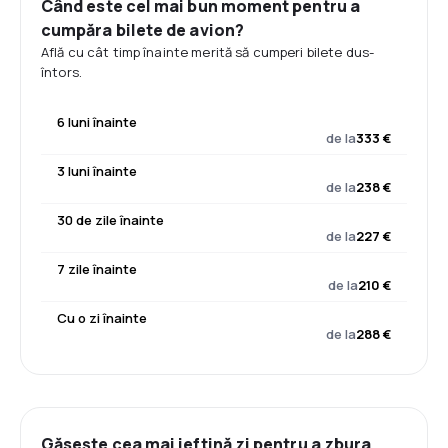
Când este cel mai bun moment pentru a
cumpăra bilete de avion?
Află cu cât timp înainte merită să cumperi bilete dus-
întors.
6 luni înainte
de la
333 €
3 luni înainte
de la
238 €
30 de zile înainte
de la
227 €
7 zile înainte
de la
210 €
Cu o zi înainte
de la
288 €
Găsește cea mai ieftină zi pentru a zbura