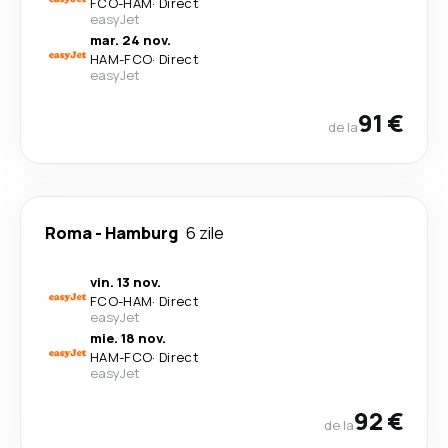
FCO
-
HAM
·
Direct
easyJet
mar. 24 nov.
HAM
-
FCO
·
Direct
easyJet
91 €
de la
Roma
-
Hamburg
6 zile
vin. 13 nov.
FCO
-
HAM
·
Direct
easyJet
mie. 18 nov.
HAM
-
FCO
·
Direct
easyJet
92 €
de la