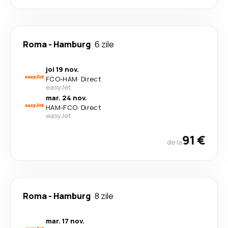
Roma
-
Hamburg
6 zile
joi 19 nov.
FCO
-
HAM
·
Direct
easyJet
mar. 24 nov.
HAM
-
FCO
·
Direct
easyJet
91 €
de la
Roma
-
Hamburg
8 zile
mar. 17 nov.