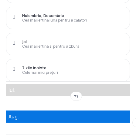
Noiembrie, Decembrie
Cea mai ieftină lună pentru a călători
joi
Cea mai ieftină zi pentru a zbura
7 zile înainte
Cele mai mici prețuri
Iul.
??
Aug.