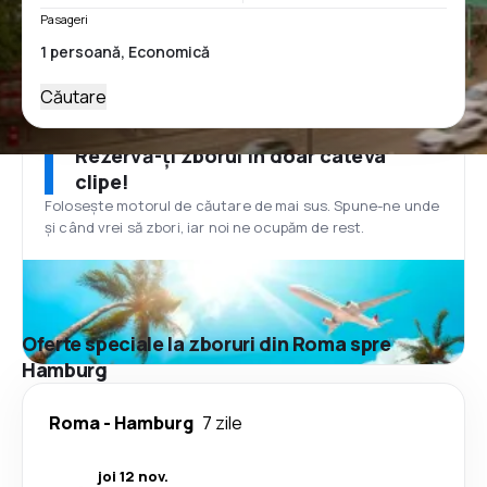
Pasageri
Căutare
Rezervă-ți zborul în doar câteva
clipe!
Folosește motorul de căutare de mai sus. Spune-ne unde
și când vrei să zbori, iar noi ne ocupăm de rest.
Oferte speciale la zboruri din Roma spre
Hamburg
Roma
-
Hamburg
7 zile
joi 12 nov.