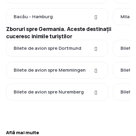
Bacău - Hamburg
Milano
Zboruri spre Germania. Aceste destinații
cuceresc inimile turiștilor
Bilete de avion spre Dortmund
Bilete
Bilete de avion spre Memmingen
Bilete
Bilete de avion spre Nuremberg
Bilete
Află mai multe