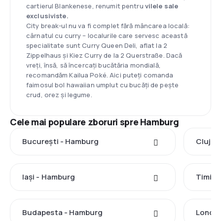
cartierul Blankenese, renumit pentru
vilele sale
exclusiviste.
City break-ul nu va fi complet fără mâncarea locală:
cârnatul cu curry – localurile care servesc această
specialitate sunt Curry Queen Deli, aflat la 2
Zippelhaus și Kiez Curry de la 2 Querstraße. Dacă
vreți, însă, să încercați bucătăria mondială,
recomandăm Kailua Poké. Aici puteți comanda
faimosul bol hawaiian umplut cu bucăți de pește
crud, orez și legume.
Cele mai populare zboruri spre Hamburg
București - Hamburg
Cluj-N
Iași - Hamburg
Timișo
Budapesta - Hamburg
Londra