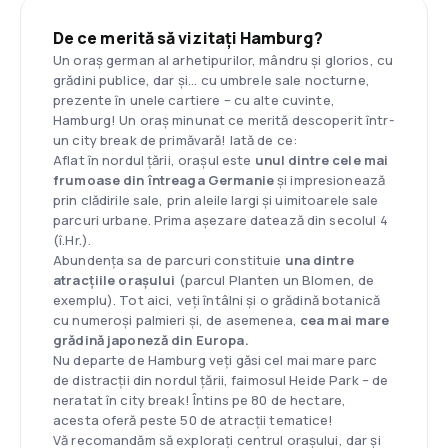
De ce merită să vizitați Hamburg?
Un oraș german al arhetipurilor, mândru și glorios, cu
grădini publice, dar și... cu umbrele sale nocturne,
prezente în unele cartiere – cu alte cuvinte,
Hamburg! Un oraș minunat ce merită descoperit într-
un city break de primăvară! Iată de ce:
Aflat în nordul țării, orașul este
unul dintre cele mai
frumoase din întreaga Germanie
și impresionează
prin clădirile sale, prin aleile largi și uimitoarele sale
parcuri urbane. Prima așezare datează din secolul 4
(î.Hr.).
Abundența sa de parcuri constituie
una dintre
atracțiile orașului
(parcul Planten un Blomen, de
exemplu). Tot aici, veți întâlni și o grădină botanică
cu numeroși palmieri și, de asemenea,
cea mai mare
grădină japoneză din Europa.
Nu departe de Hamburg veți găsi cel mai mare parc
de distracții din nordul țării, faimosul Heide Park – de
neratat în city break! Întins pe 80 de hectare,
acesta oferă peste 50 de atracții tematice!
Vă recomandăm să explorați centrul orașului, dar și