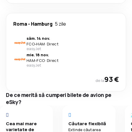
Roma
-
Hamburg
5 zile
sâm. 14 nov.
FCO
-
HAM
·
Direct
easyJet
mie. 18 nov.
HAM
-
FCO
·
Direct
easyJet
93 €
de la
De ce merită să cumperi bilete de avion pe
eSky?
Cea mai mare
Căutare flexibilă
varietate de
Extinde căutarea