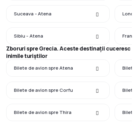
Suceava - Atena
Londra
Sibiu - Atena
Frankf
Zboruri spre Grecia. Aceste destinații cuceresc
inimile turiștilor
Bilete de avion spre Atena
Bilete 
Bilete de avion spre Corfu
Bilete
Bilete de avion spre Thira
Bilete