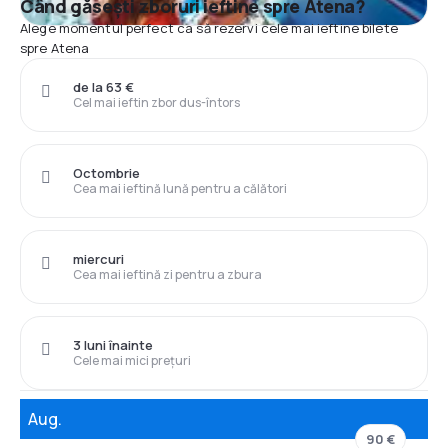
Când găsești zboruri ieftine spre Atena?
Alege momentul perfect ca să rezervi cele mai ieftine bilete
spre Atena
de la 63 €
Cel mai ieftin zbor dus-întors
Octombrie
Cea mai ieftină lună pentru a călători
miercuri
Cea mai ieftină zi pentru a zbura
3 luni înainte
Cele mai mici prețuri
Aug.
90 €