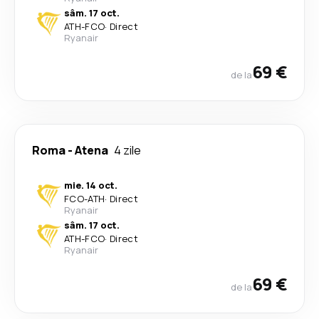
sâm. 17 oct.
ATH
-
FCO
·
Direct
Ryanair
69 €
de la
Roma
-
Atena
4 zile
mie. 14 oct.
FCO
-
ATH
·
Direct
Ryanair
sâm. 17 oct.
ATH
-
FCO
·
Direct
Ryanair
69 €
de la