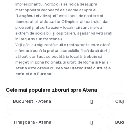
Impresionantul Acropolis se ridică deasupra
metropolei și veghează de secole asupra ei.
"Leagănul civilizației"
este locul de naștere al
democrației, al Jocurilor Olimpice, al teatrului, dar
probabil și al curtoaziei – localnicii sunt mereu
extrem de socialbili și ospitalieri, așadar vă veți simți
în largul dvs. instantaneu.
Veți găsi cu siguranță multe restaurante care oferă
mâncare bună la prețuri accesibile, însă dacă doriți
să luați contact cu bucătăria locală, trebuie să
mergeți în zona Kolonaki. Și uitați de Roma și Paris –
Atena este orașul cu
cea mai dezvoltată cultură a
cafelei din Europa.
Cele mai populare zboruri spre Atena
București - Atena
Cluj-N
Timișoara - Atena
Budape