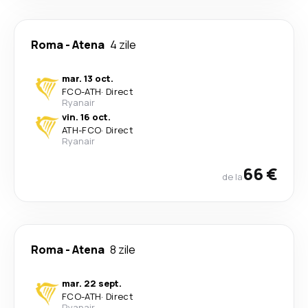
Roma
-
Atena
4 zile
mar. 13 oct.
FCO
-
ATH
·
Direct
Ryanair
vin. 16 oct.
ATH
-
FCO
·
Direct
Ryanair
66 €
de la
Roma
-
Atena
8 zile
mar. 22 sept.
FCO
-
ATH
·
Direct
Ryanair