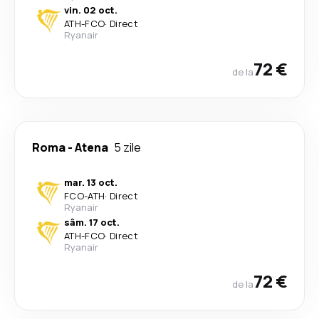
vin. 02 oct.
ATH
-
FCO
·
Direct
Ryanair
72 €
de la
Roma
-
Atena
5 zile
mar. 13 oct.
FCO
-
ATH
·
Direct
Ryanair
sâm. 17 oct.
ATH
-
FCO
·
Direct
Ryanair
72 €
de la