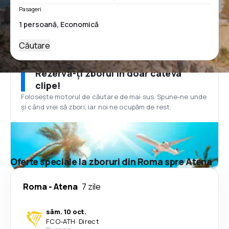
Pasageri
Căutare
Rezervă-ți zborul în doar câteva
clipe!
Folosește motorul de căutare de mai sus. Spune-ne unde
și când vrei să zbori, iar noi ne ocupăm de rest.
Oferte speciale la zboruri din Roma spre Atena
Roma
-
Atena
7 zile
sâm. 10 oct.
FCO
-
ATH
·
Direct