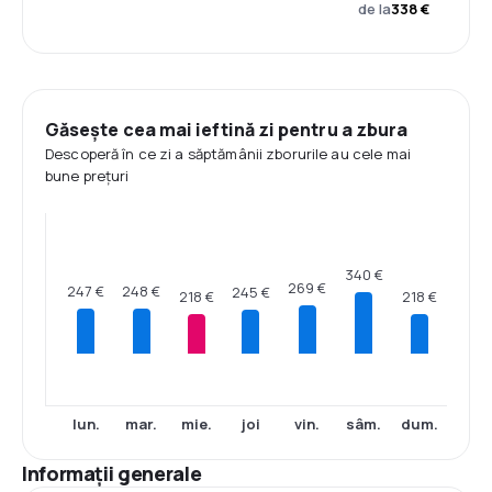
de la
338 €
Găsește cea mai ieftină zi pentru a zbura
Descoperă în ce zi a săptămânii zborurile au cele mai
bune prețuri
340 €
269 €
248 €
247 €
245 €
218 €
218 €
lun.
mar.
mie.
joi
vin.
sâm.
dum.
Informații generale