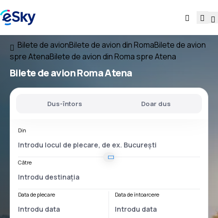
Bilete de avion
Bilete de avion din Roma
Bilete de avion
spre Atena
Bilete de avion din Roma spre Atena
Bilete de avion
Roma Atena
Dus-întors
Doar dus
Din
Către
Data de plecare
Data de întoarcere