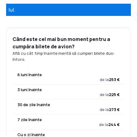
Iul.
Când este cel mai bun moment pentru a
cumpăra bilete de avion?
Află cu cât timp înainte merită să cumperi bilete dus-
întors.
6 luni înainte
de la
253 €
3 luni înainte
de la
225 €
30 de zile înainte
de la
273 €
7 zile înainte
de la
244 €
Cu o zi înainte