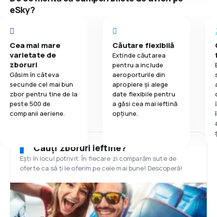
eSky?
Cea mai mare
Căutare flexibilă
varietate de
Extinde căutarea
zboruri
pentru a include
Găsim în câteva
aeroporturile din
secunde cel mai bun
apropiere și alege
zbor pentru tine de la
date flexibile pentru
peste 500 de
a găsi cea mai ieftină
companii aeriene.
opțiune.
Cauți zboruri ieftine?
Ești în locul potrivit. În fiecare zi comparăm sute de
oferte ca să ți le oferim pe cele mai bune! Descoperă!