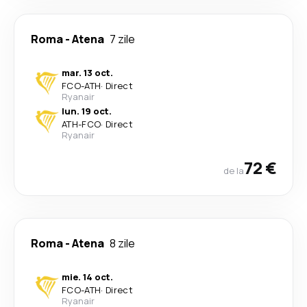
Roma
-
Atena
7 zile
mar. 13 oct.
FCO
-
ATH
·
Direct
Ryanair
lun. 19 oct.
ATH
-
FCO
·
Direct
Ryanair
72 €
de la
Roma
-
Atena
8 zile
mie. 14 oct.
FCO
-
ATH
·
Direct
Ryanair