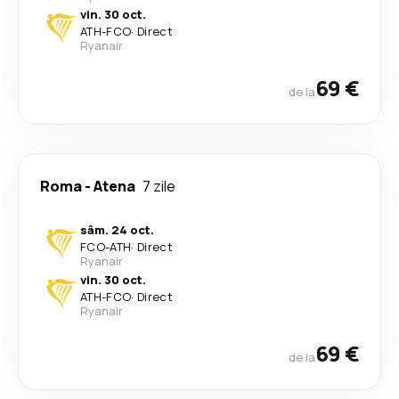
vin. 30 oct.
ATH
-
FCO
·
Direct
Ryanair
69 €
de la
Roma
-
Atena
7 zile
sâm. 24 oct.
FCO
-
ATH
·
Direct
Ryanair
vin. 30 oct.
ATH
-
FCO
·
Direct
Ryanair
69 €
de la