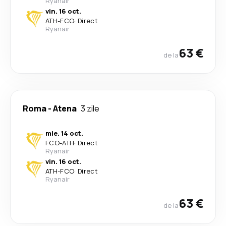
Ryanair
vin. 16 oct.
ATH
-
FCO
·
Direct
Ryanair
63 €
de la
Roma
-
Atena
3 zile
mie. 14 oct.
FCO
-
ATH
·
Direct
Ryanair
vin. 16 oct.
ATH
-
FCO
·
Direct
Ryanair
63 €
de la