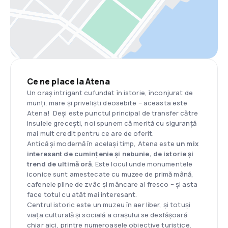
Ce ne place la Atena
Un oraș intrigant cufundat în istorie, înconjurat de
munți, mare și priveliști deosebite – aceasta este
Atena! Deși este punctul principal de transfer către
insulele grecești, noi spunem că merită cu siguranță
mai mult credit pentru ce are de oferit.
Antică și modernă în același timp, Atena este
un mix
interesant de cumințenie și nebunie, de istorie și
trend de ultimă oră
. Este locul unde monumentele
iconice sunt amestecate cu muzee de primă mână,
cafenele pline de zvâc și mâncare al fresco – și asta
face totul cu atât mai interesant.
Centrul istoric este un muzeu în aer liber, și totuși
viața culturală și socială a orașului se desfășoară
chiar aici, printre numeroasele obiective turistice.