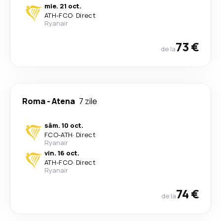
mie. 21 oct.
ATH
-
FCO
·
Direct
Ryanair
73 €
de la
Roma
-
Atena
7 zile
sâm. 10 oct.
FCO
-
ATH
·
Direct
Ryanair
vin. 16 oct.
ATH
-
FCO
·
Direct
Ryanair
74 €
de la