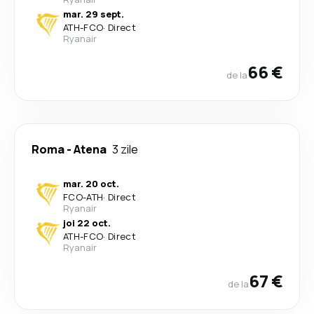
mar. 29 sept.
ATH
-
FCO
·
Direct
Ryanair
66 €
de la
Roma
-
Atena
3 zile
mar. 20 oct.
FCO
-
ATH
·
Direct
Ryanair
joi 22 oct.
ATH
-
FCO
·
Direct
Ryanair
67 €
de la