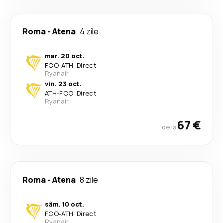
Roma
-
Atena
4 zile
mar. 20 oct.
FCO
-
ATH
·
Direct
Ryanair
vin. 23 oct.
ATH
-
FCO
·
Direct
Ryanair
67 €
de la
Roma
-
Atena
8 zile
sâm. 10 oct.
FCO
-
ATH
·
Direct
Ryanair