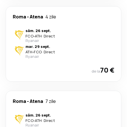
Roma
-
Atena
4 zile
sâm. 26 sept.
FCO
-
ATH
·
Direct
Ryanair
mar. 29 sept.
ATH
-
FCO
·
Direct
Ryanair
70 €
de la
Roma
-
Atena
7 zile
sâm. 26 sept.
FCO
-
ATH
·
Direct
Ryanair