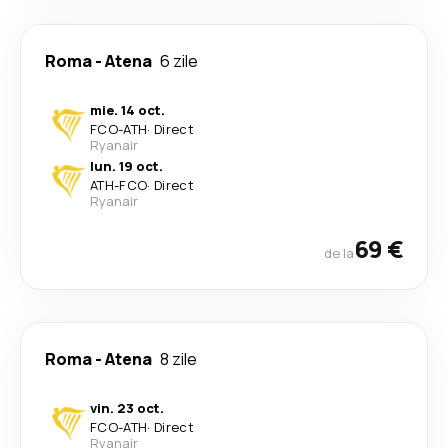
Roma
-
Atena
6 zile
mie. 14 oct.
FCO
-
ATH
·
Direct
Ryanair
lun. 19 oct.
ATH
-
FCO
·
Direct
Ryanair
69 €
de la
Roma
-
Atena
8 zile
vin. 23 oct.
FCO
-
ATH
·
Direct
Ryanair