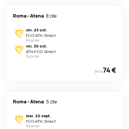
Roma
-
Atena
8 zile
vin. 23 oct.
FCO
-
ATH
·
Direct
Ryanair
vin. 30 oct.
ATH
-
FCO
·
Direct
Ryanair
74 €
de la
Roma
-
Atena
5 zile
mar. 22 sept.
FCO
-
ATH
·
Direct
Ryanair