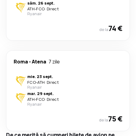
sâm. 26 sept.
ATH
-
FCO
·
Direct
Ryanair
74 €
de la
Roma
-
Atena
7 zile
mie. 23 sept.
FCO
-
ATH
·
Direct
Ryanair
mar. 29 sept.
ATH
-
FCO
·
Direct
Ryanair
75 €
de la
De ce merită să cumperi bilete de avion pe