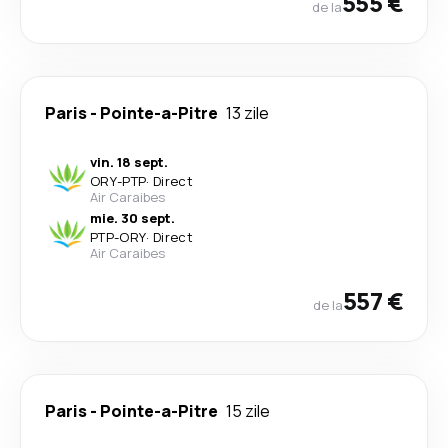
555 €
de la
Paris
-
Pointe-a-Pitre
13 zile
vin. 18 sept.
ORY
-
PTP
·
Direct
Air Caraibes
mie. 30 sept.
PTP
-
ORY
·
Direct
Air Caraibes
557 €
de la
Paris
-
Pointe-a-Pitre
15 zile