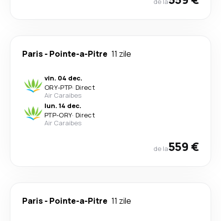
de la
Paris
-
Pointe-a-Pitre
11 zile
vin. 04 dec.
ORY
-
PTP
·
Direct
Air Caraibes
lun. 14 dec.
PTP
-
ORY
·
Direct
Air Caraibes
559 €
de la
Paris
-
Pointe-a-Pitre
11 zile