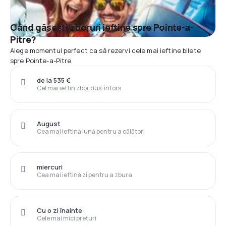
Când găsești zboruri ieftine spre Pointe-a-
Pitre?
Alege momentul perfect ca să rezervi cele mai ieftine bilete
spre Pointe-a-Pitre
de la 535 €
Cel mai ieftin zbor dus-întors
August
Cea mai ieftină lună pentru a călători
miercuri
Cea mai ieftină zi pentru a zbura
Cu o zi înainte
Cele mai mici prețuri