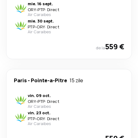
mie. 16 sept.
ORY
-
PTP
·
Direct
Air Caraibes
mie. 30 sept.
PTP
-
ORY
·
Direct
Air Caraibes
559 €
de la
Paris
-
Pointe-a-Pitre
15 zile
vin. 09 oct.
ORY
-
PTP
·
Direct
Air Caraibes
vin. 23 oct.
PTP
-
ORY
·
Direct
Air Caraibes