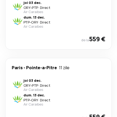
joi 03 dec.
ORY
-
PTP
·
Direct
Air Caraibes
dum. 13 dec.
PTP
-
ORY
·
Direct
Air Caraibes
559 €
de la
Paris
-
Pointe-a-Pitre
11 zile
joi 03 dec.
ORY
-
PTP
·
Direct
Air Caraibes
dum. 13 dec.
PTP
-
ORY
·
Direct
Air Caraibes
559 €