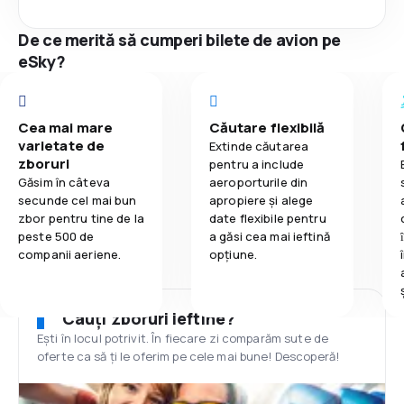
De ce merită să cumperi bilete de avion pe
eSky?
Cea mai mare
Căutare flexibilă
varietate de
Extinde căutarea
zboruri
pentru a include
Găsim în câteva
aeroporturile din
secunde cel mai bun
apropiere și alege
zbor pentru tine de la
date flexibile pentru
peste 500 de
a găsi cea mai ieftină
companii aeriene.
opțiune.
Cauți zboruri ieftine?
Ești în locul potrivit. În fiecare zi comparăm sute de
oferte ca să ți le oferim pe cele mai bune! Descoperă!