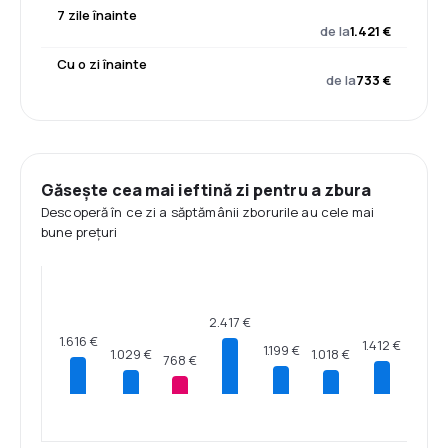
7 zile înainte
de la
1.421 €
Cu o zi înainte
de la
733 €
Găsește cea mai ieftină zi pentru a zbura
Descoperă în ce zi a săptămânii zborurile au cele mai
bune prețuri
2.417 €
1.616 €
1.412 €
1.199 €
1.029 €
1.018 €
768 €