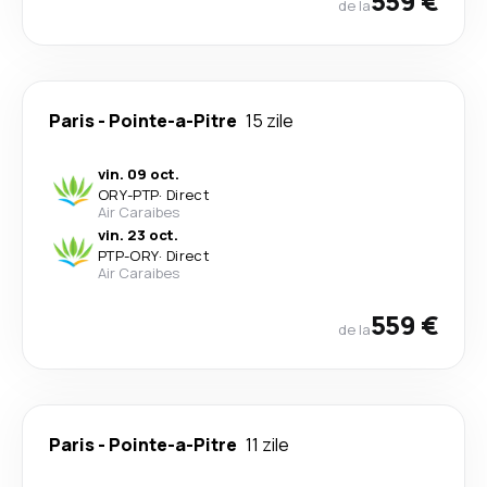
559 €
de la
Paris
-
Pointe-a-Pitre
15 zile
vin. 09 oct.
ORY
-
PTP
·
Direct
Air Caraibes
vin. 23 oct.
PTP
-
ORY
·
Direct
Air Caraibes
559 €
de la
Paris
-
Pointe-a-Pitre
11 zile