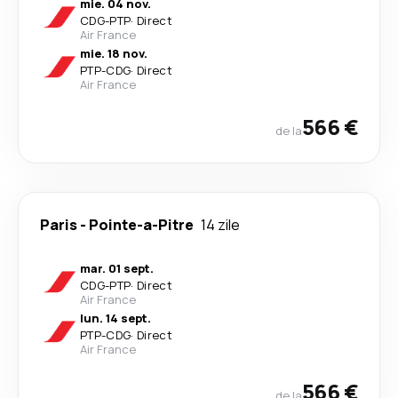
mie. 04 nov.
CDG
-
PTP
·
Direct
Air France
mie. 18 nov.
PTP
-
CDG
·
Direct
Air France
566 €
de la
Paris
-
Pointe-a-Pitre
14 zile
mar. 01 sept.
CDG
-
PTP
·
Direct
Air France
lun. 14 sept.
PTP
-
CDG
·
Direct
Air France
566 €
de la