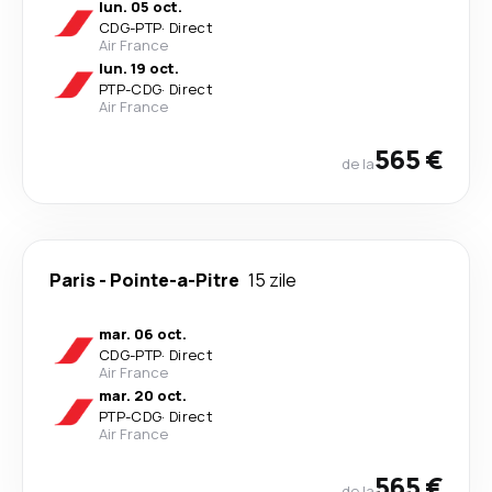
lun. 05 oct.
CDG
-
PTP
·
Direct
Air France
lun. 19 oct.
PTP
-
CDG
·
Direct
Air France
565 €
de la
Paris
-
Pointe-a-Pitre
15 zile
mar. 06 oct.
CDG
-
PTP
·
Direct
Air France
mar. 20 oct.
PTP
-
CDG
·
Direct
Air France
565 €
de la