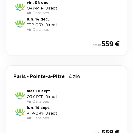
vin. 04 dec.
ORY
-
PTP
·
Direct
Air Caraibes
lun. 14 dec.
PTP
-
ORY
·
Direct
Air Caraibes
559 €
de la
Paris
-
Pointe-a-Pitre
14 zile
mar. 01 sept.
ORY
-
PTP
·
Direct
Air Caraibes
lun. 14 sept.
PTP
-
ORY
·
Direct
Air Caraibes
559 €