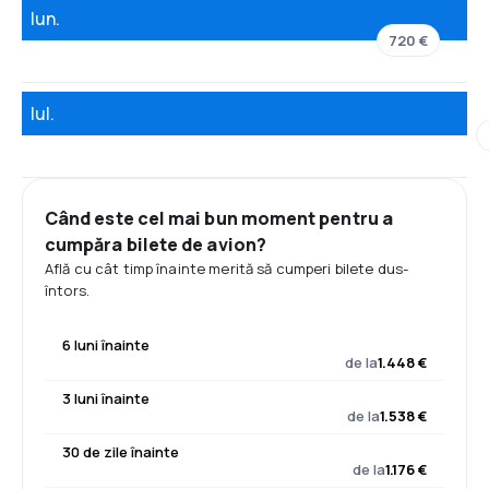
Iun.
720 €
Iul.
Când este cel mai bun moment pentru a
cumpăra bilete de avion?
Află cu cât timp înainte merită să cumperi bilete dus-
întors.
6 luni înainte
de la
1.448 €
3 luni înainte
de la
1.538 €
30 de zile înainte
de la
1.176 €