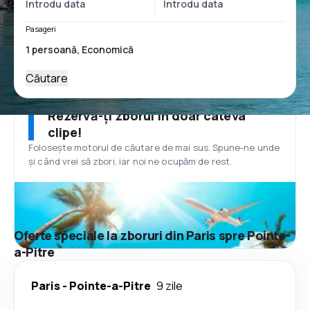
Pasageri
Căutare
Rezervă-ți zborul în doar câteva
clipe!
Folosește motorul de căutare de mai sus. Spune-ne unde
și când vrei să zbori, iar noi ne ocupăm de rest.
Oferte speciale la zboruri din Paris spre Pointe-
a-Pitre
Paris
-
Pointe-a-Pitre
9 zile