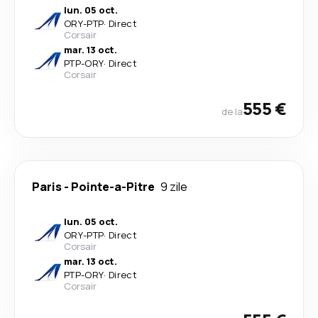
lun. 05 oct.
ORY
-
PTP
·
Direct
Corsair
mar. 13 oct.
PTP
-
ORY
·
Direct
Corsair
555 €
de la
Paris
-
Pointe-a-Pitre
9 zile
lun. 05 oct.
ORY
-
PTP
·
Direct
Corsair
mar. 13 oct.
PTP
-
ORY
·
Direct
Corsair