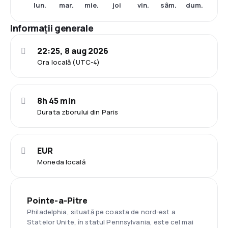
lun.
mar.
mie.
joi
vin.
sâm.
dum.
Informații generale
22:25, 8 aug 2026
Ora locală (UTC-4)
8h 45 min
Durata zborului din Paris
EUR
Moneda locală
Pointe-a-Pitre
Philadelphia, situată pe coasta de nord-est a
Statelor Unite, în statul Pennsylvania, este cel mai