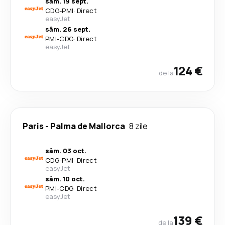
sâm. 19 sept.
CDG
-
PMI
·
Direct
easyJet
sâm. 26 sept.
PMI
-
CDG
·
Direct
easyJet
124 €
de la
Paris
-
Palma de Mallorca
8 zile
sâm. 03 oct.
CDG
-
PMI
·
Direct
easyJet
sâm. 10 oct.
PMI
-
CDG
·
Direct
easyJet
139 €
de la