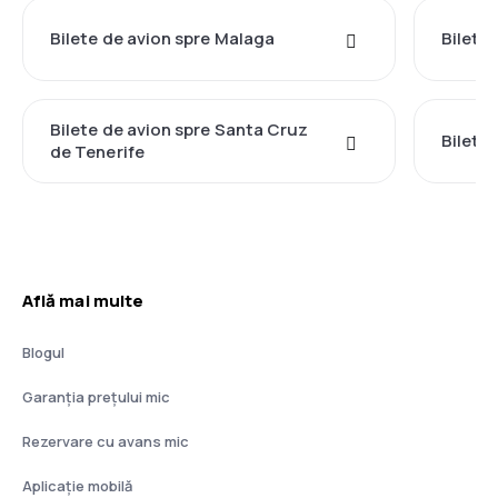
Bilete de avion spre Malaga
Bilete 
Bilete de avion spre Santa Cruz
Bilete 
de Tenerife
Află mai multe
Blogul
Garanția prețului mic
Rezervare cu avans mic
Aplicație mobilă