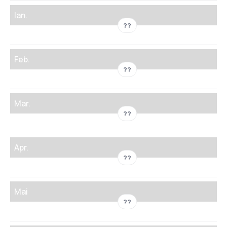
Ian.
??
Feb.
??
Mar.
??
Apr.
??
Mai
??