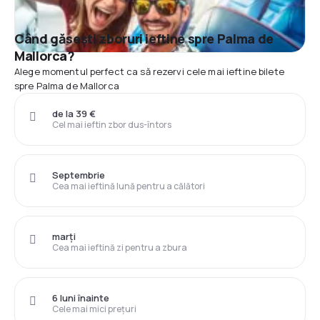
Când găsești zboruri ieftine spre Palma de
Mallorca?
Alege momentul perfect ca să rezervi cele mai ieftine bilete
spre Palma de Mallorca
de la 39 €
Cel mai ieftin zbor dus-întors
Septembrie
Cea mai ieftină lună pentru a călători
marți
Cea mai ieftină zi pentru a zbura
6 luni înainte
Cele mai mici prețuri