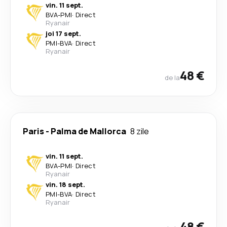
vin. 11 sept.
BVA
-
PMI
·
Direct
Ryanair
joi 17 sept.
PMI
-
BVA
·
Direct
Ryanair
48 €
de la
Paris
-
Palma de Mallorca
8 zile
vin. 11 sept.
BVA
-
PMI
·
Direct
Ryanair
vin. 18 sept.
PMI
-
BVA
·
Direct
Ryanair
48 €