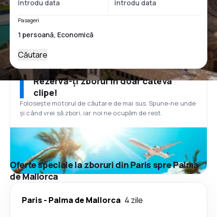
Pasageri
Căutare
Rezervă-ți zborul în doar câteva
clipe!
Folosește motorul de căutare de mai sus. Spune-ne unde
și când vrei să zbori, iar noi ne ocupăm de rest.
Oferte speciale la zboruri din Paris spre Palma
de Mallorca
Paris
-
Palma de Mallorca
4 zile