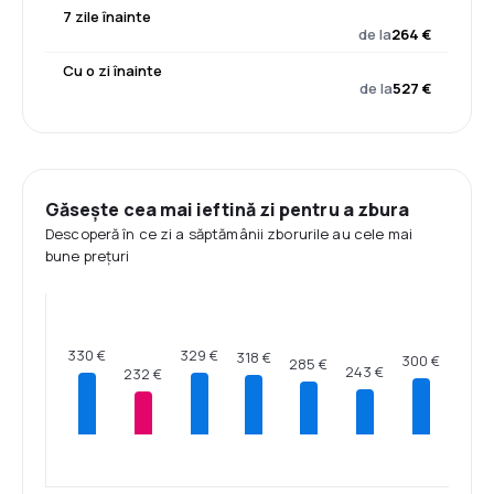
7 zile înainte
de la
264 €
Cu o zi înainte
de la
527 €
Găsește cea mai ieftină zi pentru a zbura
Descoperă în ce zi a săptămânii zborurile au cele mai
bune prețuri
330 €
329 €
318 €
300 €
285 €
243 €
232 €