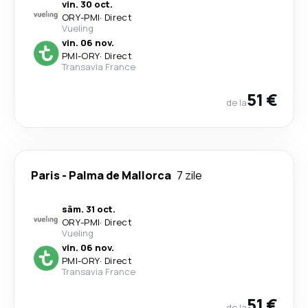
vin. 30 oct.
ORY
-
PMI
·
Direct
Vueling
vin. 06 nov.
PMI
-
ORY
·
Direct
Transavia France
51 €
de la
Paris
-
Palma de Mallorca
7 zile
sâm. 31 oct.
ORY
-
PMI
·
Direct
Vueling
vin. 06 nov.
PMI
-
ORY
·
Direct
Transavia France
51 €
de la