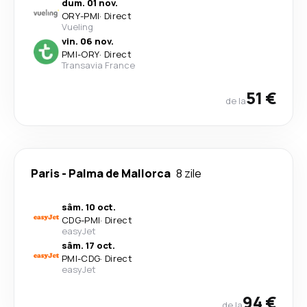
dum. 01 nov.
ORY
-
PMI
·
Direct
Vueling
vin. 06 nov.
PMI
-
ORY
·
Direct
Transavia France
51 €
de la
Paris
-
Palma de Mallorca
8 zile
sâm. 10 oct.
CDG
-
PMI
·
Direct
easyJet
sâm. 17 oct.
PMI
-
CDG
·
Direct
easyJet
94 €
de la