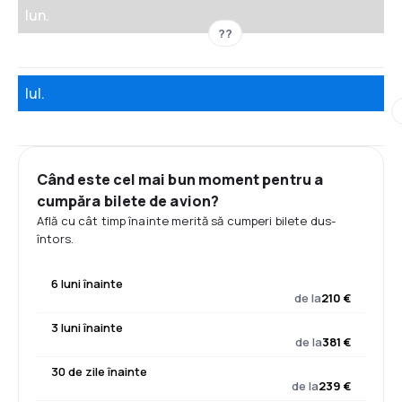
Iun.
??
Iul.
Când este cel mai bun moment pentru a
cumpăra bilete de avion?
Află cu cât timp înainte merită să cumperi bilete dus-
întors.
6 luni înainte
de la
210 €
3 luni înainte
de la
381 €
30 de zile înainte
de la
239 €