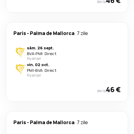
46 €
de la
Paris
-
Palma de Mallorca
7 zile
sâm. 26 sept.
BVA
-
PMI
·
Direct
Ryanair
vin. 02 oct.
PMI
-
BVA
·
Direct
Ryanair
46 €
de la
Paris
-
Palma de Mallorca
7 zile