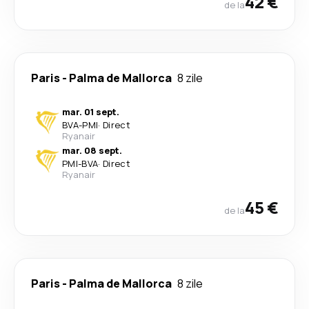
42 €
de la
Paris
-
Palma de Mallorca
8 zile
mar. 01 sept.
BVA
-
PMI
·
Direct
Ryanair
mar. 08 sept.
PMI
-
BVA
·
Direct
Ryanair
45 €
de la
Paris
-
Palma de Mallorca
8 zile