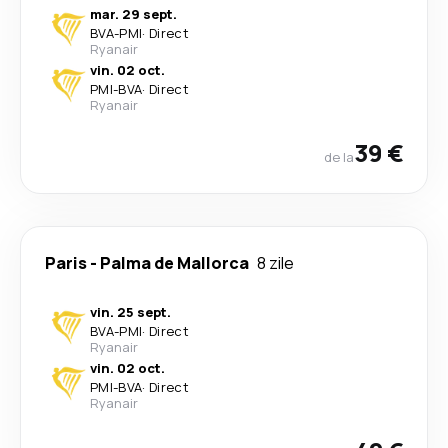
mar. 29 sept.
BVA
-
PMI
·
Direct
Ryanair
vin. 02 oct.
PMI
-
BVA
·
Direct
Ryanair
39 €
de la
Paris
-
Palma de Mallorca
8 zile
vin. 25 sept.
BVA
-
PMI
·
Direct
Ryanair
vin. 02 oct.
PMI
-
BVA
·
Direct
Ryanair