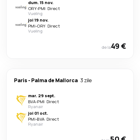
dum. 15 nov.
ORY
-
PMI
·
Direct
Vueling
joi 19 nov.
PMI
-
ORY
·
Direct
Vueling
49 €
de la
Paris
-
Palma de Mallorca
3 zile
mar. 29 sept.
BVA
-
PMI
·
Direct
Ryanair
joi 01 oct.
PMI
-
BVA
·
Direct
Ryanair
50 €