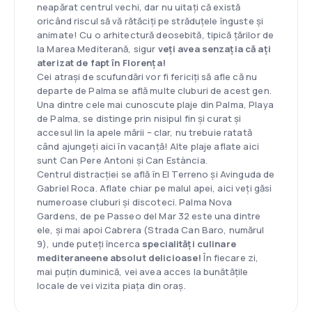
neapărat centrul vechi, dar nu uitați că există
oricând riscul să vă rătăciți pe străduțele înguste și
animate! Cu o arhitectură deosebită, tipică țărilor de
la Marea Mediterană, sigur
veți avea senzația că ați
aterizat de fapt în Florența!
Cei atrași de scufundări vor fi fericiți să afle că nu
departe de Palma se află multe cluburi de acest gen.
Una dintre cele mai cunoscute plaje din Palma, Playa
de Palma, se distinge prin nisipul fin și curat și
accesul lin la apele mării – clar, nu trebuie ratată
când ajungeți aici în vacanță! Alte plaje aflate aici
sunt Can Pere Antoni și Can Estància.
Centrul distracției se află în El Terreno și Avinguda de
Gabriel Roca. Aflate chiar pe malul apei, aici veți găsi
numeroase cluburi și discoteci. Palma Nova
Gardens, de pe Passeo del Mar 32 este una dintre
ele, și mai apoi Cabrera (Strada Can Baro, numărul
9), unde puteți încerca
specialități culinare
mediteraneene absolut delicioase!
În fiecare zi,
mai puțin duminică, vei avea acces la bunătățile
locale de vei vizita piața din oraș.