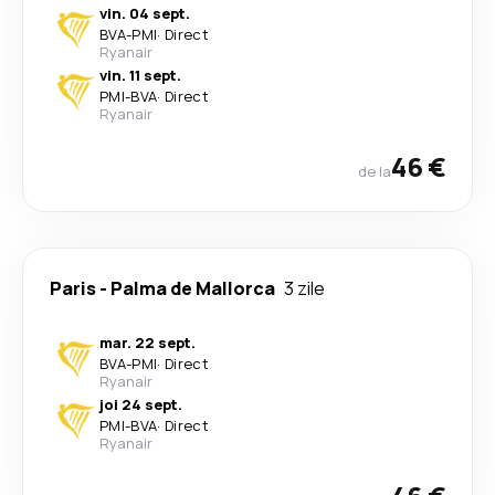
vin. 04 sept.
BVA
-
PMI
·
Direct
Ryanair
vin. 11 sept.
PMI
-
BVA
·
Direct
Ryanair
46 €
de la
Paris
-
Palma de Mallorca
3 zile
mar. 22 sept.
BVA
-
PMI
·
Direct
Ryanair
joi 24 sept.
PMI
-
BVA
·
Direct
Ryanair