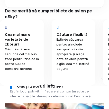
De ce merită să cumperi bilete de avion pe
eSky?
Cea mai mare
Căutare flexibilă
varietate de
Extinde căutarea
zboruri
pentru a include
Găsim în câteva
aeroporturile din
secunde cel mai bun
apropiere și alege
zbor pentru tine de la
date flexibile pentru
peste 500 de
a găsi cea mai ieftină
companii aeriene.
opțiune.
Cauți zboruri ieftine?
Ești în locul potrivit. În fiecare zi comparăm sute de
oferte ca să ți le oferim pe cele mai bune! Descoperă!