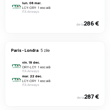
lun. 08 mar.
LCY
-
ORY
·
1 escală
ITA Airways
286 €
de la
Paris
-
Londra
5 zile
vin. 18 dec.
ORY
-
LCY
·
1 escală
ITA Airways
mar. 22 dec.
LCY
-
ORY
·
1 escală
ITA Airways
287 €
de la