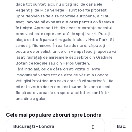
dacă tot sunteți aici, nu uitați nici de canalele
Regent și de Mica Veneție – sunt foarte pitorești.
Spre deosebire de alte capitale europene, aici
nu
aveți nevoie să evadați din oraș pentru a vă relaxa
în liniște
. Aproape 11% din acest suprafața acestui
oraș vast este reprezentată de spații verzi. Puteți
alege dintre
8 parcuri regale
, inclusiv Hyde Park, St.
James și Richmond. În partea de nord, vă puteți
bucura de priveliști unice din Hampstead și apoi să vă
lăsați răsfățați de miresmele deosebite din Grădinile
Botanice Regale sau din Herbs Garden.
Fără îndoială, ori de câte ori ați vizita-o, este
imposibil să vedeți tot ce este de văzut la Londra.
Veți găsi întotdeauna ceva care să vă surprindă – fie
că este vorba de un nou restaurant în zona de est,
fie că este vorba de un spectacol interesant într-
una dintre galerii.
Cele mai populare zboruri spre Londra
București - Londra
Bacău 