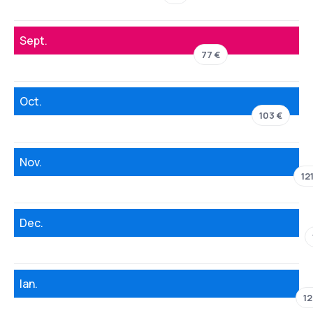
Sept.
77 €
Oct.
103 €
Nov.
12
Dec.
Ian.
12