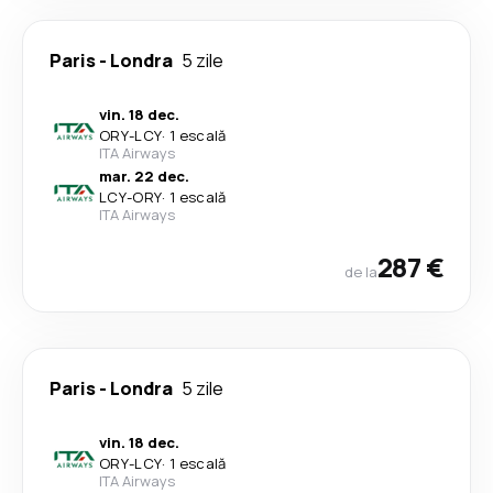
Paris
-
Londra
5 zile
vin. 18 dec.
ORY
-
LCY
·
1 escală
ITA Airways
mar. 22 dec.
LCY
-
ORY
·
1 escală
ITA Airways
287 €
de la
Paris
-
Londra
5 zile
vin. 18 dec.
ORY
-
LCY
·
1 escală
ITA Airways