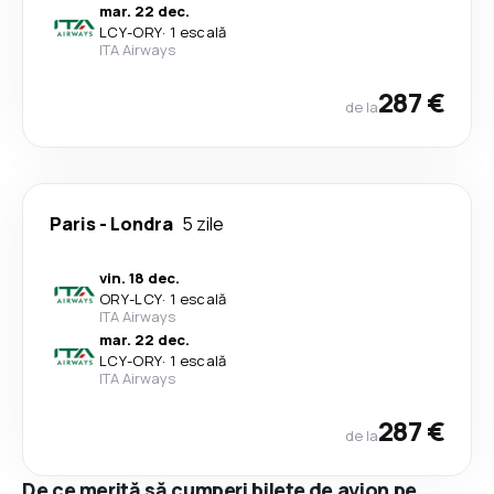
mar. 22 dec.
LCY
-
ORY
·
1 escală
ITA Airways
287 €
de la
Paris
-
Londra
5 zile
vin. 18 dec.
ORY
-
LCY
·
1 escală
ITA Airways
mar. 22 dec.
LCY
-
ORY
·
1 escală
ITA Airways
287 €
de la
De ce merită să cumperi bilete de avion pe