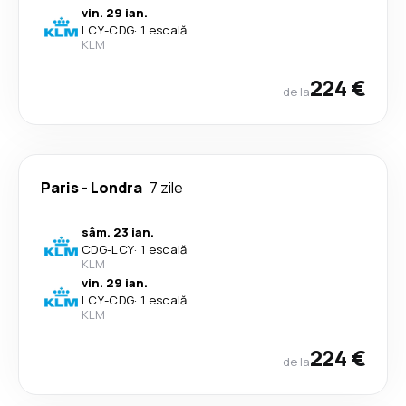
vin. 29 ian.
LCY
-
CDG
·
1 escală
KLM
224 €
de la
Paris
-
Londra
7 zile
sâm. 23 ian.
CDG
-
LCY
·
1 escală
KLM
vin. 29 ian.
LCY
-
CDG
·
1 escală
KLM
224 €
de la