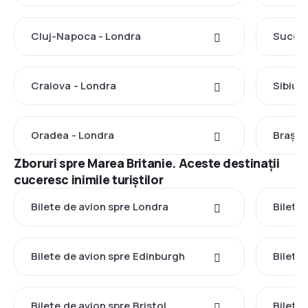
Cluj-Napoca - Londra
Suceav
Craiova - Londra
Sibiu 
Oradea - Londra
Brașov
Zboruri spre Marea Britanie. Aceste destinații
cuceresc inimile turiștilor
Bilete de avion spre Londra
Bilete
Bilete de avion spre Edinburgh
Bilete
Bilete de avion spre Bristol
Bilete