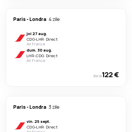
Paris
-
Londra
4 zile
joi 27 aug.
CDG
-
LHR
·
Direct
Air France
dum. 30 aug.
LHR
-
CDG
·
Direct
Air France
122 €
de la
Paris
-
Londra
3 zile
vin. 25 sept.
CDG
-
LHR
·
Direct
Air France