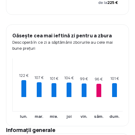
de la
225 €
Găsește cea mai ieftină zi pentru a zbura
Descoperă în ce zi a săptămânii zborurile au cele mai
bune prețuri
122 €
107 €
104 €
101 €
101 €
99 €
96 €
lun.
mar.
mie.
joi
vin.
sâm.
dum.
Informații generale