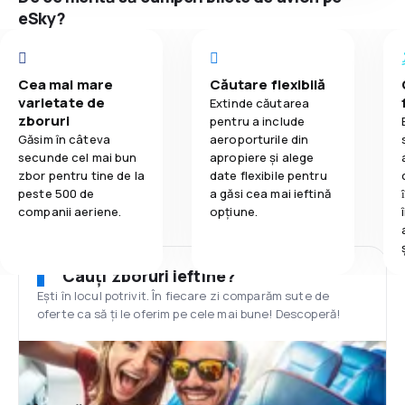
eSky?
Cea mai mare
Căutare flexibilă
varietate de
Extinde căutarea
zboruri
pentru a include
Găsim în câteva
aeroporturile din
secunde cel mai bun
apropiere și alege
zbor pentru tine de la
date flexibile pentru
peste 500 de
a găsi cea mai ieftină
companii aeriene.
opțiune.
Cauți zboruri ieftine?
Ești în locul potrivit. În fiecare zi comparăm sute de
oferte ca să ți le oferim pe cele mai bune! Descoperă!