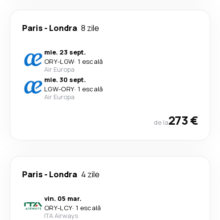
Paris
-
Londra
8 zile
mie. 23 sept.
ORY
-
LGW
·
1 escală
Air Europa
mie. 30 sept.
LGW
-
ORY
·
1 escală
Air Europa
273 €
de la
Paris
-
Londra
4 zile
vin. 05 mar.
ORY
-
LCY
·
1 escală
ITA Airways