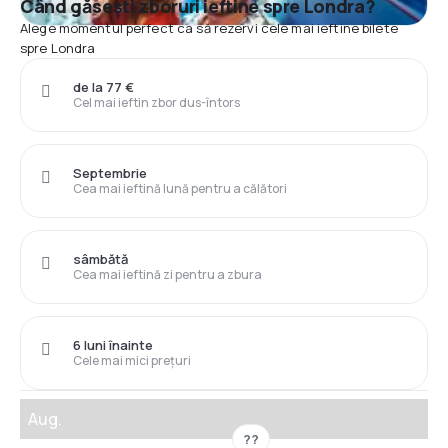
Când găsești zboruri ieftine spre Londra?
Alege momentul perfect ca să rezervi cele mai ieftine bilete
spre Londra
de la 77 €
Cel mai ieftin zbor dus-întors
Septembrie
Cea mai ieftină lună pentru a călători
sâmbătă
Cea mai ieftină zi pentru a zbura
6 luni înainte
Cele mai mici prețuri
Aug.
??