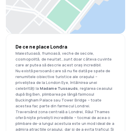
De ce ne place Londra
Maiestuoasă, frumoasă, veche de secole,
cosmopolită, de neuitat…sunt doar câteva cuvinte
care ar putea să descrie acest oraș incredibil.
Nu există persoană care să nu fie dată pe spate de
renumitele obiective turistice ale orașului –
priveliștea de la London Eye, întâlnirea unei
celebrități la
Madame Tussauds
, reglarea ceasului
după Big Ben, plimbarea pe lângă faimosul
Buckingham Palace sau Tower Bridge – toate
acestea fac parte din farmecul Londrei.
Traversând zona centrală a Londrei, Râul Thames
oferă niște priveliști incredibile – tocmai de acea o
plimbare de-a lungul acestuia este un mod ideal de a
admira atracțiile orașului, dar și de a evita traficul. Și