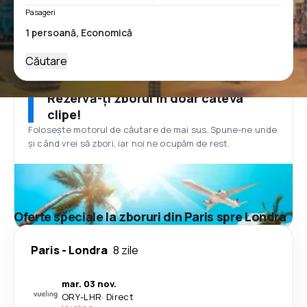
Pasageri
Căutare
Rezervă-ți zborul în doar câteva
clipe!
Folosește motorul de căutare de mai sus. Spune-ne unde
și când vrei să zbori, iar noi ne ocupăm de rest.
Oferte speciale la zboruri din Paris spre Londra
Paris
-
Londra
8 zile
mar. 03 nov.
ORY
-
LHR
·
Direct