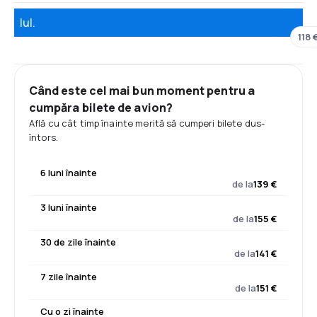
Iul.
118 
Când este cel mai bun moment pentru a
cumpăra bilete de avion?
Află cu cât timp înainte merită să cumperi bilete dus-
întors.
6 luni înainte
de la
139 €
3 luni înainte
de la
155 €
30 de zile înainte
de la
141 €
7 zile înainte
de la
151 €
Cu o zi înainte