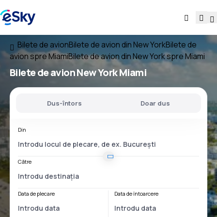
Bilete de avion
Bilete de avion din New York
Bilete de
avion spre Miami
Bilete de avion din New York spre Miami
Bilete de avion
New York Miami
Dus-întors
Doar dus
Din
Către
Data de plecare
Data de întoarcere