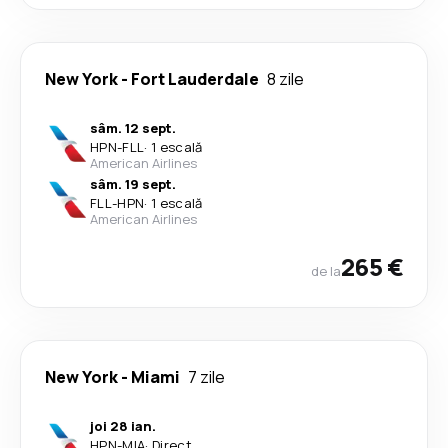
New York
-
Fort Lauderdale
8 zile
sâm. 12 sept.
HPN
-
FLL
·
1 escală
American Airlines
sâm. 19 sept.
FLL
-
HPN
·
1 escală
American Airlines
265 €
de la
New York
-
Miami
7 zile
joi 28 ian.
HPN
-
MIA
·
Direct