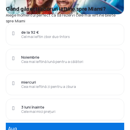
Când găsești zboruri ieftine spre Miami?
Alege momentul perfect ca să rezervi cele mai ieftine bilete
spre Miami
de la 92 €
Cel mai ieftin zbor dus-întors
Noiembrie
Cea mai ieftină lună pentru a călători
miercuri
Cea mai ieftină zi pentru a zbura
3 luni înainte
Cele mai mici prețuri
Aug.