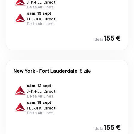
JFK
-
FLL
·
Direct
Delta Air Lines
sâm. 19 sept.
FLL
-
JFK
·
Direct
Delta Air Lines
155 €
de la
New York
-
Fort Lauderdale
8 zile
sâm. 12 sept.
JFK
-
FLL
·
Direct
Delta Air Lines
sâm. 19 sept.
FLL
-
JFK
·
Direct
Delta Air Lines
155 €
de la