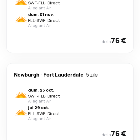
SWF
-
FLL
·
Direct
Allegiant Air
dum. 01 nov.
FLL
-
SWF
·
Direct
Allegiant Air
76 €
de la
Newburgh
-
Fort Lauderdale
5 zile
dum. 25 oct.
SWF
-
FLL
·
Direct
Allegiant Air
joi 29 oct.
FLL
-
SWF
·
Direct
Allegiant Air
76 €
de la