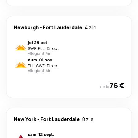
Newburgh
-
Fort Lauderdale
4 zile
joi 29 oct.
SWF
-
FLL
·
Direct
Allegiant Air
dum. 01 nov.
FLL
-
SWF
·
Direct
Allegiant Air
76 €
de la
New York
-
Fort Lauderdale
8 zile
sâm. 12 sept.