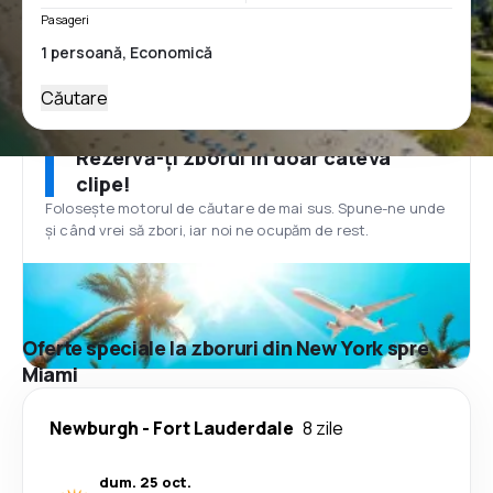
Pasageri
Căutare
Rezervă-ți zborul în doar câteva
clipe!
Folosește motorul de căutare de mai sus. Spune-ne unde
și când vrei să zbori, iar noi ne ocupăm de rest.
Oferte speciale la zboruri din New York spre
Miami
Newburgh
-
Fort Lauderdale
8 zile
dum. 25 oct.