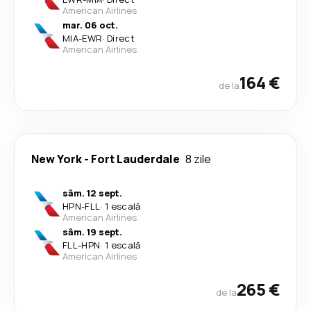
American Airlines
mar. 06 oct.
MIA
-
EWR
·
Direct
American Airlines
164 €
de la
New York
-
Fort Lauderdale
8 zile
sâm. 12 sept.
HPN
-
FLL
·
1 escală
American Airlines
sâm. 19 sept.
FLL
-
HPN
·
1 escală
American Airlines
265 €
de la