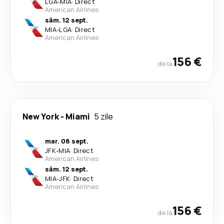
LGA
-
MIA
·
Direct
American Airlines
sâm. 12 sept.
MIA
-
LGA
·
Direct
American Airlines
156 €
de la
New York
-
Miami
5 zile
mar. 08 sept.
JFK
-
MIA
·
Direct
American Airlines
sâm. 12 sept.
MIA
-
JFK
·
Direct
American Airlines
156 €
de la