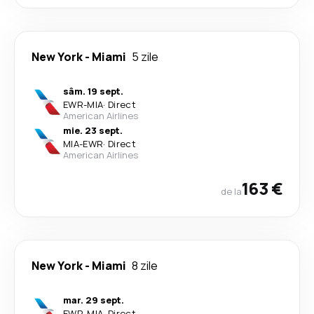
New York
-
Miami
5 zile
sâm. 19 sept.
EWR
-
MIA
·
Direct
American Airlines
mie. 23 sept.
MIA
-
EWR
·
Direct
American Airlines
163 €
de la
New York
-
Miami
8 zile
mar. 29 sept.
EWR
-
MIA
·
Direct