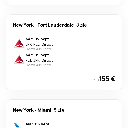
New York
-
Fort Lauderdale
8 zile
sâm. 12 sept.
JFK
-
FLL
·
Direct
Delta Air Lines
sâm. 19 sept.
FLL
-
JFK
·
Direct
Delta Air Lines
155 €
de la
New York
-
Miami
5 zile
mar. 08 sept.