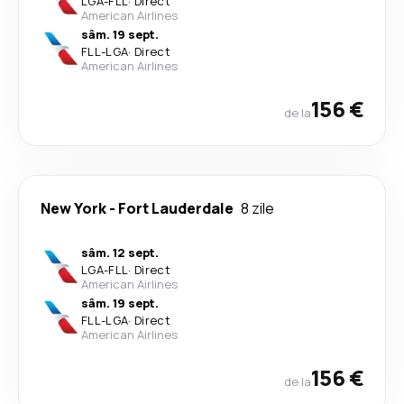
LGA
-
FLL
·
Direct
American Airlines
sâm. 19 sept.
FLL
-
LGA
·
Direct
American Airlines
156 €
de la
New York
-
Fort Lauderdale
8 zile
sâm. 12 sept.
LGA
-
FLL
·
Direct
American Airlines
sâm. 19 sept.
FLL
-
LGA
·
Direct
American Airlines
156 €
de la