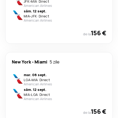
JFK
-
MIA
·
Direct
American Airlines
sâm. 12 sept.
MIA
-
JFK
·
Direct
American Airlines
156 €
de la
New York
-
Miami
5 zile
mar. 08 sept.
LGA
-
MIA
·
Direct
American Airlines
sâm. 12 sept.
MIA
-
LGA
·
Direct
American Airlines
156 €
de la