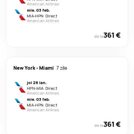
American Airlines
mie. 03 feb.
MIA
-
HPN
·
Direct
American Airlines
361 €
de la
New York
-
Miami
7 zile
joi 28 ian.
HPN
-
MIA
·
Direct
American Airlines
mie. 03 feb.
MIA
-
HPN
·
Direct
American Airlines
361 €
de la