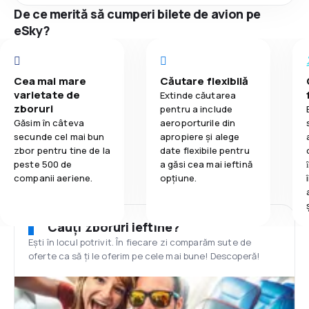
De ce merită să cumperi bilete de avion pe
eSky?
Cea mai mare
Căutare flexibilă
varietate de
Extinde căutarea
zboruri
pentru a include
Găsim în câteva
aeroporturile din
secunde cel mai bun
apropiere și alege
zbor pentru tine de la
date flexibile pentru
peste 500 de
a găsi cea mai ieftină
companii aeriene.
opțiune.
Cauți zboruri ieftine?
Ești în locul potrivit. În fiecare zi comparăm sute de
oferte ca să ți le oferim pe cele mai bune! Descoperă!