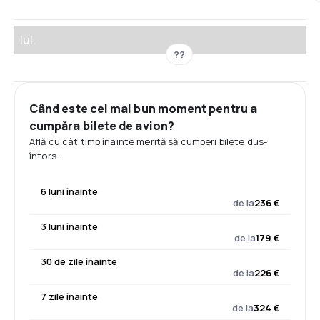
Iul.
??
Când este cel mai bun moment pentru a
cumpăra bilete de avion?
Află cu cât timp înainte merită să cumperi bilete dus-
întors.
6 luni înainte
de la
236 €
3 luni înainte
de la
179 €
30 de zile înainte
de la
226 €
7 zile înainte
de la
324 €