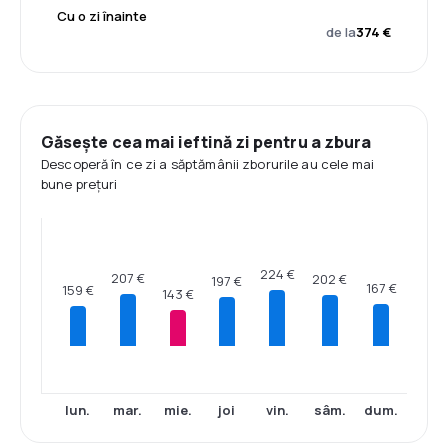
Cu o zi înainte
de la
374 €
Găsește cea mai ieftină zi pentru a zbura
Descoperă în ce zi a săptămânii zborurile au cele mai
bune prețuri
224 €
207 €
202 €
197 €
167 €
159 €
143 €
lun.
mar.
mie.
joi
vin.
sâm.
dum.