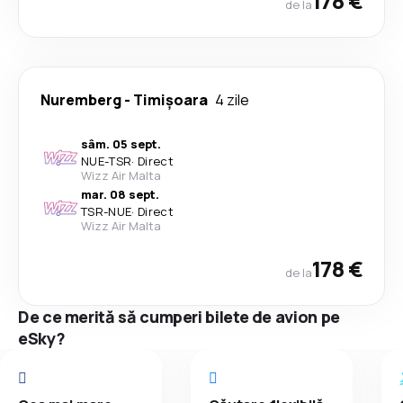
178 €
de la
Nuremberg
-
Timișoara
4 zile
sâm. 05 sept.
NUE
-
TSR
·
Direct
Wizz Air Malta
mar. 08 sept.
TSR
-
NUE
·
Direct
Wizz Air Malta
178 €
de la
De ce merită să cumperi bilete de avion pe
eSky?