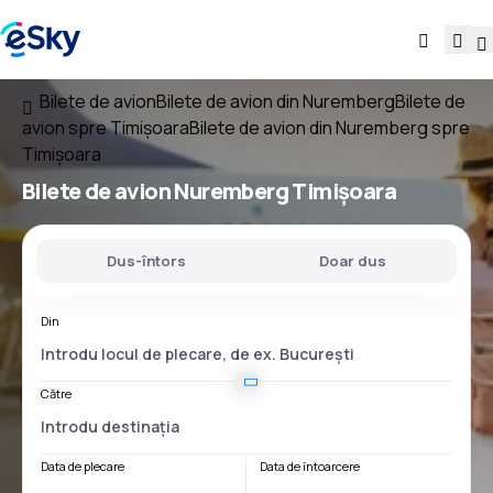
Bilete de avion
Bilete de avion din Nuremberg
Bilete de
avion spre Timișoara
Bilete de avion din Nuremberg spre
Timișoara
Bilete de avion
Nuremberg Timișoara
Dus-întors
Doar dus
Din
Către
Data de plecare
Data de întoarcere