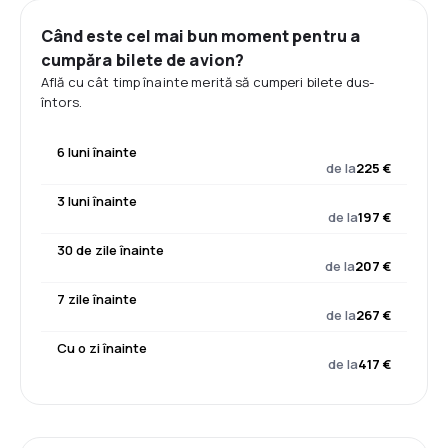
Când este cel mai bun moment pentru a
cumpăra bilete de avion?
Află cu cât timp înainte merită să cumperi bilete dus-
întors.
6 luni înainte
de la
225 €
3 luni înainte
de la
197 €
30 de zile înainte
de la
207 €
7 zile înainte
de la
267 €
Cu o zi înainte
de la
417 €