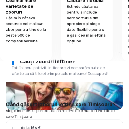
Cea mai mare
Căutare flexibilă
varietate de
Extinde căutarea
zboruri
pentru a include
Găsim în câteva
aeroporturile din
secunde cel mai bun
apropiere și alege
zbor pentru tine de la
date flexibile pentru
peste 500 de
a găsi cea mai ieftină
companii aeriene.
opțiune.
Cauți zboruri ieftine?
Ești în locul potrivit. În fiecare zi comparăm sute de
oferte ca să ți le oferim pe cele mai bune! Descoperă!
Când găsești zboruri ieftine spre Timișoara?
Alege momentul perfect ca să rezervi cele mai ieftine bilete
spre Timișoara
de la 164 €