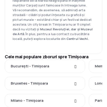
răspândite de la Marea Neagră până în înălțimile
munților Carpați sunt faimoase în întreaga lume.
Vă recomandăm, de asemenea, să admirați arta
stradală – clădiri și poduri înțesate cu grafică și
picturi murale – existând chiar și un festival dedicat
acesteia. Un city break în Timișoara nu ar fi cmplet
dacă nu vizitați și
Muzeul Revoluției, dar și Muzeul
de Artă
. În plus, pentru a lua contact cu bucătăria
locală, puteți explora localurile din
Centrul Vechi.
Cele mai populare zboruri spre Timișoara
București - Timișoara
Memmin
Bruxelles - Timișoara
Londra
Milano - Timișoara
Paris 