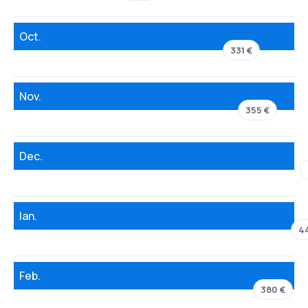
Oct.
331 €
Nov.
355 €
Dec.
Ian.
4
Feb.
380 €