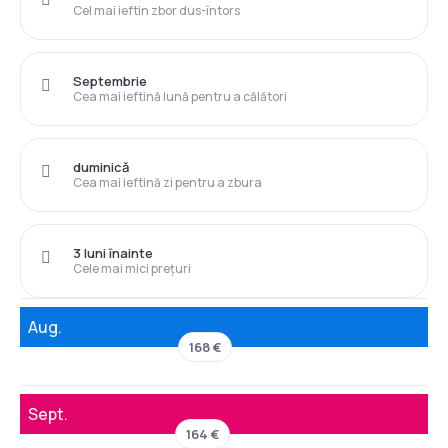
Cel mai ieftin zbor dus-întors
Septembrie
Cea mai ieftină lună pentru a călători
duminică
Cea mai ieftină zi pentru a zbura
3 luni înainte
Cele mai mici prețuri
Aug.
168 €
Sept.
164 €