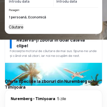
Pasageri
Căutare
Rezervă-ți zborul în doar câteva
clipe!
Folosește motorul de căutare de mai sus. Spune-ne unde
și când vrei să zbori, iar noi ne ocupăm de rest.
Oferte speciale la zboruri din Nuremberg spre
Timișoara
Nuremberg
-
Timișoara
5 zile