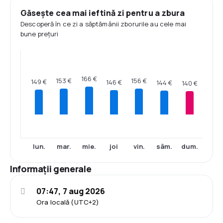
Găsește cea mai ieftină zi pentru a zbura
Descoperă în ce zi a săptămânii zborurile au cele mai
bune prețuri
166 €
156 €
153 €
149 €
146 €
144 €
140 €
lun.
mar.
mie.
joi
vin.
sâm.
dum.
Informații generale
07:47, 7 aug 2026
Ora locală (UTC+2)