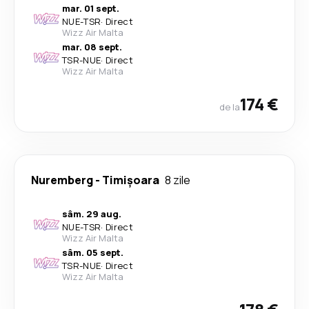
mar. 01 sept.
NUE
-
TSR
·
Direct
Wizz Air Malta
mar. 08 sept.
TSR
-
NUE
·
Direct
Wizz Air Malta
174 €
de la
Nuremberg
-
Timișoara
8 zile
sâm. 29 aug.
NUE
-
TSR
·
Direct
Wizz Air Malta
sâm. 05 sept.
TSR
-
NUE
·
Direct
Wizz Air Malta