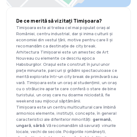
De ce merită să vizitați Timișoara?
Timișoara este al treilea cel mai populat oraș al
României, centru industrial, dar și inima culturii și
economiei din vestul țării, motive pentru care îl și
recomandăm ca destinație de city break.
Arhitectura Timișoarei este un amestec de Art
Nouveau cu elemente ce descriu epoca
Habsburgilor. Orașul este construit în jurul unor
piețe minunate, parcuri și grădini spectaculoase ce
merită explorate într-un city break de primăvară sau
vară. Timișoara este un oraș al studențimii, un oraș
cu o strălucire aparte care conferă o stare de bine
turistului, un oraș care nu doarme niciodată, fie
weekend sau mijlocul săptămânii.
Timișoara este un centru multicultural care îmbină
armonios elemente, instituții, concepte, în general
caracteristici ale diferitelor minorități:
germană,
ungară, sârbă
. Vă recomandăm să savurați vinurile
locale, vechi de secole. Podgoriile românești,