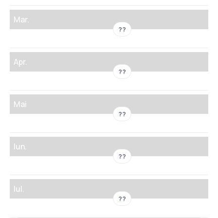
Mar.
??
Apr.
??
Mai
??
Iun.
??
Iul.
??