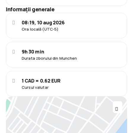
Informații generale
08:19, 10 aug 2026
Ora locală (UTC-5)
9h 30 min
Durata zborului din Munchen
1 CAD = 0.62 EUR
Cursul valutar