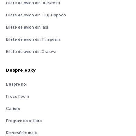
Bilete de avion din București
Bilete de avion din Cluj-Napoca
Bilete de avion din Iași
Bilete de avion din Timișoara
Bilete de avion din Craiova
Despre eSky
Despre noi
Press Room
Cariere
Program de afiliere
Rezervările mele