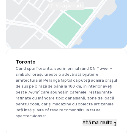
Vezi pe hartă
Toronto
Când spui Toronto, spui în primul rând
CN Tower
–
simbolul orașului este o adevărată bijuterie
arhitecturală! Pe lângă faptul că puteți admira orașul
de sus pe o rază de până la 160 km, în interior aveți
2
peste 740m
care abundă în cafenele, restaurante
rafinate cu mâncare tipic canadiană, zone de joacă
pentru copii, dar și magazine cu obiecte artizanale.
Iată însă și alte câteva recomandări, la fel de
spectaculoase:
Află mai multe