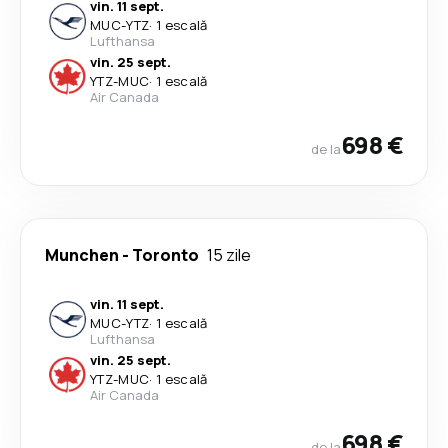
vin. 11 sept.
MUC
-
YTZ
·
1 escală
Lufthansa
vin. 25 sept.
YTZ
-
MUC
·
1 escală
Air Canada
698 €
de la
Munchen
-
Toronto
15 zile
vin. 11 sept.
MUC
-
YTZ
·
1 escală
Lufthansa
vin. 25 sept.
YTZ
-
MUC
·
1 escală
Air Canada
698 €
de la