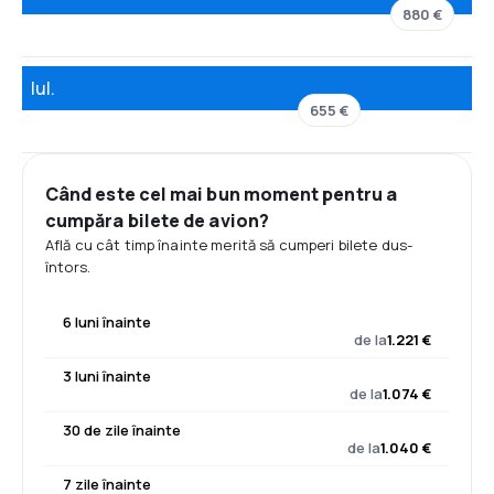
880 €
Iul.
655 €
Când este cel mai bun moment pentru a
cumpăra bilete de avion?
Află cu cât timp înainte merită să cumperi bilete dus-
întors.
6 luni înainte
de la
1.221 €
3 luni înainte
de la
1.074 €
30 de zile înainte
de la
1.040 €
7 zile înainte