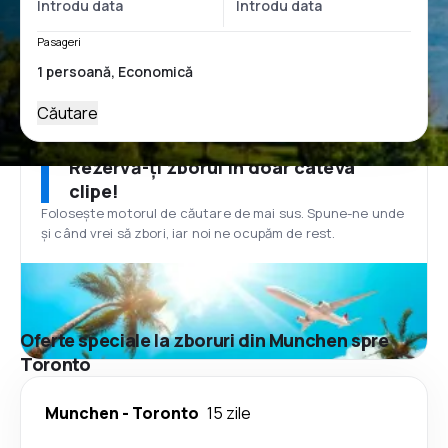
Pasageri
Căutare
Rezervă-ți zborul în doar câteva
clipe!
Folosește motorul de căutare de mai sus. Spune-ne unde
și când vrei să zbori, iar noi ne ocupăm de rest.
Oferte speciale la zboruri din Munchen spre
Toronto
Munchen
-
Toronto
15 zile