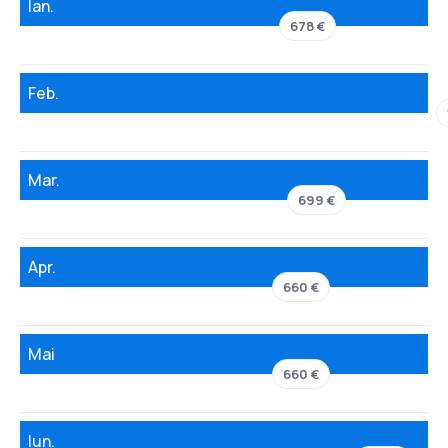
Ian.
678 €
Feb.
Mar.
699 €
Apr.
660 €
Mai
660 €
Iun.