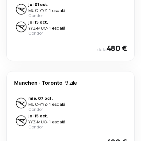
joi 01 oct.
MUC
-
YYZ
·
1 escală
Condor
joi 15 oct.
YYZ
-
MUC
·
1 escală
Condor
480 €
de la
Munchen
-
Toronto
9 zile
mie. 07 oct.
MUC
-
YYZ
·
1 escală
Condor
joi 15 oct.
YYZ
-
MUC
·
1 escală
Condor