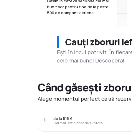
Găsim în câteva secunde cel mai
bun zbor pentru tine de la peste
500 de companii aeriene.
Cauți zboruri ie
Ești în locul potrivit. În fiec
cele mai bune! Descoperă!
Când găsești zborur
Alege momentul perfect ca să rezervi
de la 515 €
Cel mai ieftin zbor dus-întors