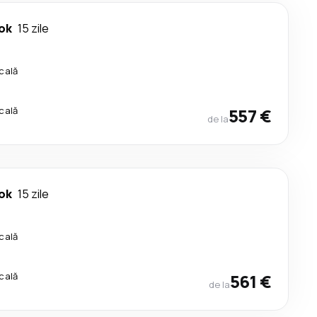
ok
15 zile
cală
cală
557 €
de la
ok
15 zile
cală
cală
561 €
de la