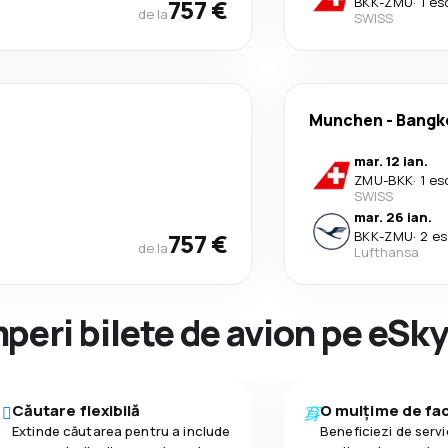
757 €
BKK
-
ZMU
·
1 es
de la
SWISS
Munchen
-
Bangk
mar. 12 ian.
ZMU
-
BKK
·
1 es
SWISS
mar. 26 ian.
757 €
BKK
-
ZMU
·
2 es
de la
Lufthansa
peri bilete de avion pe eSk
Căutare flexibilă
O mulțime de faci
Extinde căutarea pentru a include
Beneficiezi de servic