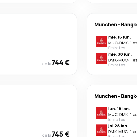
Munchen
-
Bangk
mie. 16 iun.
MUC
-
DMK
·
1 e
Emirates
mie. 30 iun.
744 €
DMK
-
MUC
·
1 e
de la
Emirates
Munchen
-
Bangk
lun. 18 ian.
MUC
-
DMK
·
1 e
Emirates
joi 28 ian.
745 €
DMK
-
MUC
·
1 e
de la
Emirates