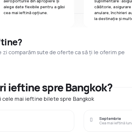
aeroporturile din apropiere și
suplimentare: asigu
alege date flexibile pentru a găsi
călătorie, asigurare
cea mai ieftină opțiune.
anulare, închirieri a
la destinaţie și mult
ftine?
are zi comparăm sute de oferte ca să ți le oferim pe
i ieftine spre Bangkok?
 cele mai ieftine bilete spre Bangkok
Septembrie
Cea mai ieftină lun