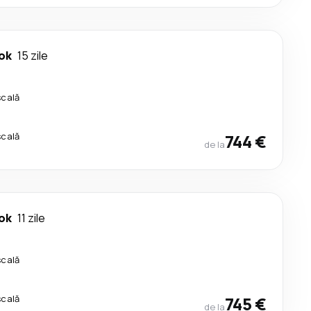
ok
15 zile
scală
scală
744 €
de la
ok
11 zile
scală
scală
745 €
de la