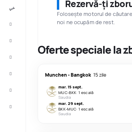
Rezervă-ți zboru
All-
inclusive
Folosește motorul de căutare 
noi ne ocupăm de rest.
City
Break
Cazare
Oferte speciale la 
Oferte
Finalizează
Munchen
-
Bangkok
15 zile
călătoria
mar. 15 sept.
Inspiraţie şi
MUC
-
BKK
·
1 escală
recomandări
Saudia
mar. 29 sept.
Servicii
BKK
-
MUC
·
1 escală
clienți
Saudia