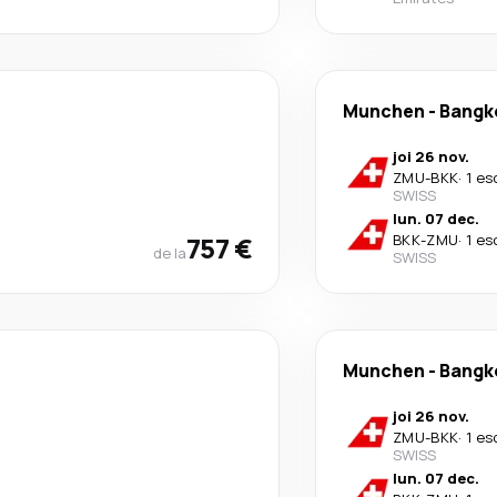
Munchen
-
Bangk
joi 26 nov.
ZMU
-
BKK
·
1 es
SWISS
lun. 07 dec.
757 €
BKK
-
ZMU
·
1 es
de la
SWISS
Munchen
-
Bangk
joi 26 nov.
ZMU
-
BKK
·
1 es
SWISS
lun. 07 dec.