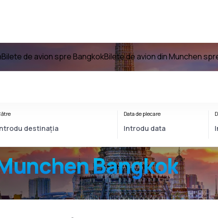
n
Bilete de avion spre Bangkok
Bilete de avion din Munchen sp
ătre
Data de plecare
D
Munchen Bangkok