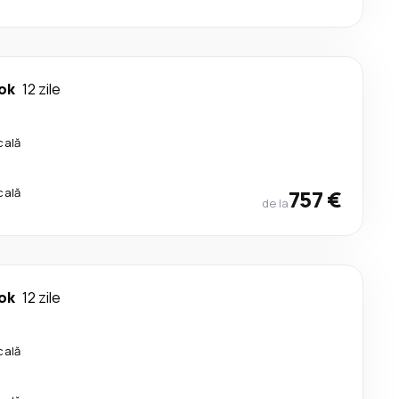
ok
12 zile
cală
cală
757 €
de la
ok
12 zile
cală