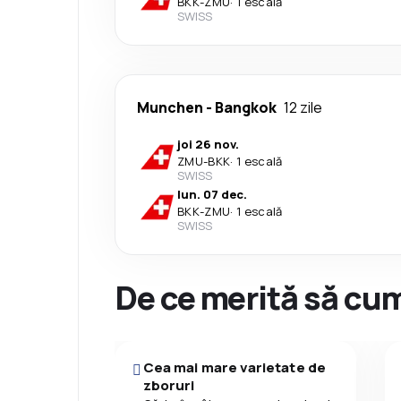
BKK
-
ZMU
·
1 escală
SWISS
Munchen
-
Bangkok
12 zile
joi 26 nov.
ZMU
-
BKK
·
1 escală
SWISS
lun. 07 dec.
BKK
-
ZMU
·
1 escală
SWISS
De ce merită să cum
Cea mai mare varietate de
zboruri