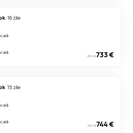
ok
16 zile
scală
scală
733 €
de la
ok
15 zile
scală
scală
744 €
de la