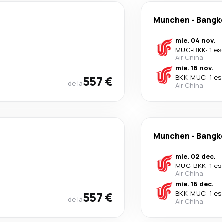
Munchen
-
Bangk
mie. 04 nov.
MUC
-
BKK
·
1 es
Air China
mie. 18 nov.
557 €
BKK
-
MUC
·
1 es
de la
Air China
Munchen
-
Bangk
mie. 02 dec.
MUC
-
BKK
·
1 es
Air China
mie. 16 dec.
557 €
BKK
-
MUC
·
1 es
de la
Air China