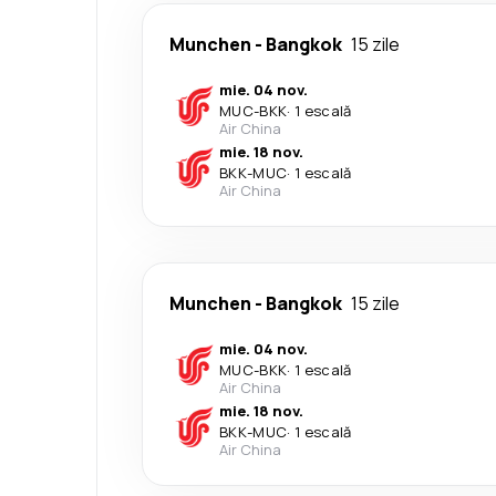
Munchen
-
Bangkok
15 zile
mie. 04 nov.
MUC
-
BKK
·
1 escală
Air China
mie. 18 nov.
BKK
-
MUC
·
1 escală
Air China
Munchen
-
Bangkok
15 zile
mie. 04 nov.
MUC
-
BKK
·
1 escală
Air China
mie. 18 nov.
BKK
-
MUC
·
1 escală
Air China