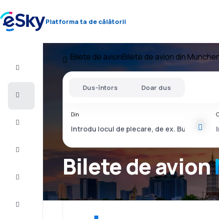
Platforma ta de călătorii
Bilete de avion
Bilete de avion din Munche
Zbor+Hotel
Dus-întors
Doar dus
Bilete
de
avion
Din
C
Vacanţe
Vară
2026
Bilete de avion
Iarnă
2026/27
Last
minute