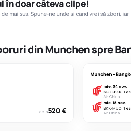
l în doar câteva clipe!
de mai sus. Spune-ne unde și când vrei să zbori, iar
zboruri din Munchen spre B
Munchen
-
Bangk
mie. 04 nov.
MUC
-
BKK
·
1 es
Air China
mie. 18 nov.
520 €
BKK
-
MUC
·
1 es
de la
Air China