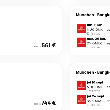
Munchen
-
Bangk
lun. 11 ian.
MUC
-
DMK
·
1 e
Emirates
mar. 26 ian.
561 €
DMK
-
MUC
·
1 e
de la
Emirates
Munchen
-
Bangk
joi 10 sept.
MUC
-
DMK
·
1 e
Emirates
joi 24 sept.
744 €
DMK
-
MUC
·
1 e
de la
Emirates