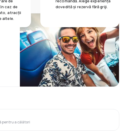
rare de
recomandă. Alege experiența
 ȋn caz de
dovedită și rezervă fără griji.
uto, atracții
e altele.
ă pentru a călători