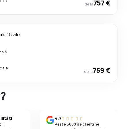
cală
757 €
de la
ok
15 zile
cală
cale
759 €
de la
y?
lități
4.7
ii
Peste 5600 de clienți ne