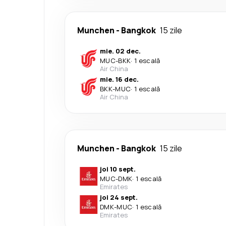
Munchen
-
Bangkok
15 zile
mie. 02 dec.
MUC
-
BKK
·
1 escală
Air China
mie. 16 dec.
BKK
-
MUC
·
1 escală
Air China
Munchen
-
Bangkok
15 zile
joi 10 sept.
MUC
-
DMK
·
1 escală
Emirates
joi 24 sept.
DMK
-
MUC
·
1 escală
Emirates