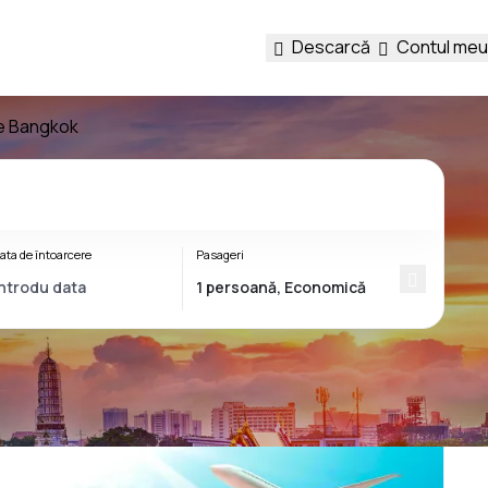
Descarcă
Contul meu
re Bangkok
ata de întoarcere
Pasageri