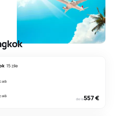
angkok
ok
15 zile
cală
cală
557 €
de la