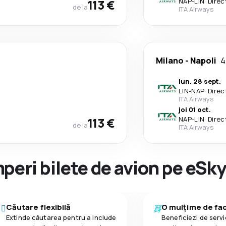
113 €
NAP
-
LIN
·
Direc
de la
ITA Airways
Milano
-
Napoli
4
lun. 28 sept.
LIN
-
NAP
·
Direc
ITA Airways
joi 01 oct.
113 €
NAP
-
LIN
·
Direc
de la
ITA Airways
peri bilete de avion pe eSk
Căutare flexibilă
O mulțime de faci
Extinde căutarea pentru a include
Beneficiezi de servic