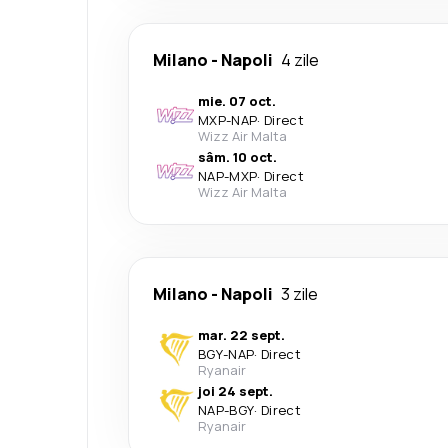
Milano
-
Napoli
4 zile
mie. 07 oct.
MXP
-
NAP
·
Direct
Wizz Air Malta
sâm. 10 oct.
NAP
-
MXP
·
Direct
Wizz Air Malta
Milano
-
Napoli
3 zile
mar. 22 sept.
BGY
-
NAP
·
Direct
Ryanair
joi 24 sept.
NAP
-
BGY
·
Direct
Ryanair