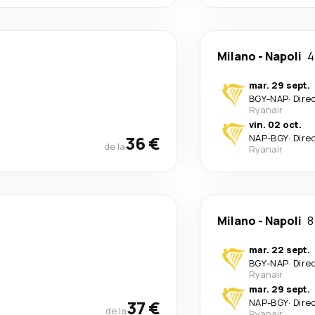
Milano
-
Napoli
4
mar. 29 sept.
BGY
-
NAP
·
Dire
Ryanair
vin. 02 oct.
36 €
NAP
-
BGY
·
Dire
de la
Ryanair
Milano
-
Napoli
8
mar. 22 sept.
BGY
-
NAP
·
Dire
Ryanair
mar. 29 sept.
37 €
NAP
-
BGY
·
Dire
de la
Ryanair