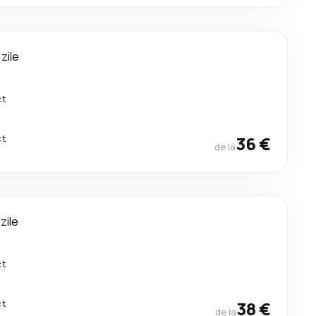
 zile
ct
ct
36 €
de la
 zile
ct
ct
38 €
de la