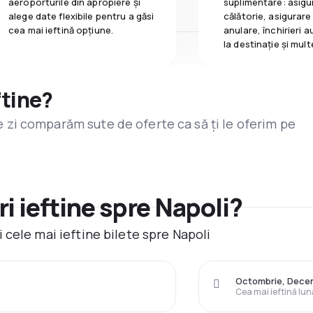
aeroporturile din apropiere și
suplimentare: asigu
alege date flexibile pentru a găsi
călătorie, asigurare
cea mai ieftină opțiune.
anulare, închirieri a
la destinaţie și mult
ftine?
are zi comparăm sute de oferte ca să ți le oferim pe
i ieftine spre Napoli?
cele mai ieftine bilete spre Napoli
Octombrie, Dece
Cea mai ieftină lun