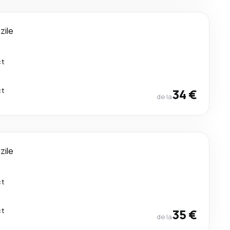
 zile
ct
ct
34 €
de la
 zile
ct
ct
35 €
de la