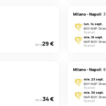
Milano
-
Napoli
3
lun. 14 sept.
BGY
-
NAP
·
Dire
Ryanair
mie. 16 sept.
29 €
NAP
-
BGY
·
Dire
de la
Ryanair
Milano
-
Napoli
8
mie. 23 sept.
BGY
-
NAP
·
Dire
Ryanair
mie. 30 sept.
34 €
NAP
-
BGY
·
Dire
de la
Ryanair