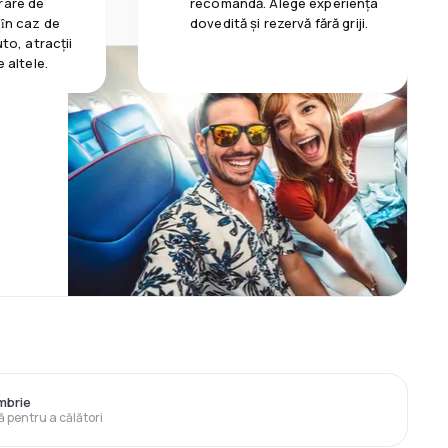
rare de
recomandă. Alege experiența
 ȋn caz de
dovedită și rezervă fără griji.
uto, atracții
e altele.
mbrie
ă pentru a călători