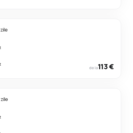
 zile
t
t
113 €
de la
 zile
t