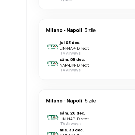
Milano
-
Napoli
3 zile
joi 03 dec.
LIN
-
NAP
·
Direct
ITA Airways
sâm. 05 dec.
NAP
-
LIN
·
Direct
ITA Airways
Milano
-
Napoli
5 zile
sâm. 26 dec.
LIN
-
NAP
·
Direct
ITA Airways
mie. 30 dec.