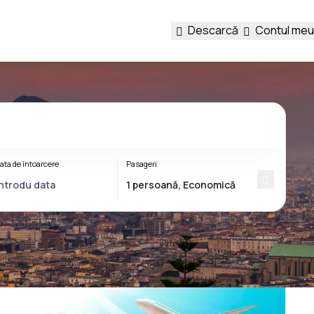
Descarcă
Contul meu
ata de întoarcere
Pasageri