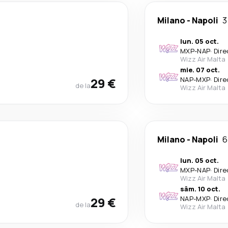
Milano
-
Napoli
3
lun. 05 oct.
MXP
-
NAP
·
Dire
Wizz Air Malta
mie. 07 oct.
29 €
NAP
-
MXP
·
Dire
de la
Wizz Air Malta
Milano
-
Napoli
6
lun. 05 oct.
MXP
-
NAP
·
Dire
Wizz Air Malta
sâm. 10 oct.
29 €
NAP
-
MXP
·
Dire
de la
Wizz Air Malta