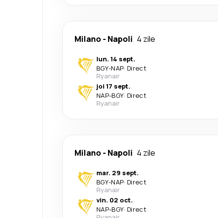
Milano
-
Napoli
4 zile
lun. 14 sept.
BGY
-
NAP
·
Direct
Ryanair
joi 17 sept.
NAP
-
BGY
·
Direct
Ryanair
Milano
-
Napoli
4 zile
mar. 29 sept.
BGY
-
NAP
·
Direct
Ryanair
vin. 02 oct.
NAP
-
BGY
·
Direct
Ryanair