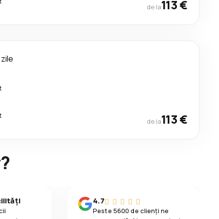
t
113 €
de la
 zile
t
t
113 €
de la
y?
lități
4.7
ii
Peste 5600 de clienți ne