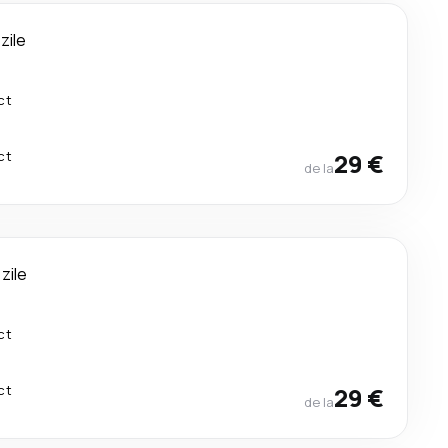
 zile
ct
ct
29 €
de la
 zile
ct
ct
29 €
de la