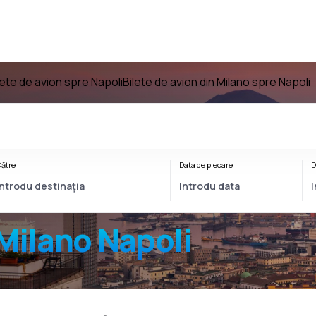
lete de avion spre Napoli
Bilete de avion din Milano spre Napoli
ătre
Data de plecare
D
Milano Napoli