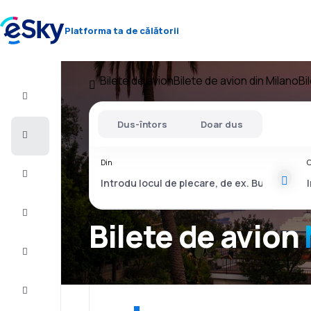
Platforma ta de călătorii
Bilete de avion
Bilete de avion din Milano
Bi
Zbor+Hotel
Dus-întors
Doar dus
Bilete
de
avion
Din
C
Vacanţe
Vară
2026
Bilete de avion
Iarnă
2026/27
Last
minute