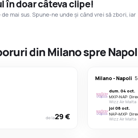
l în doar câteva clipe!
de mai sus. Spune-ne unde și când vrei să zbori, iar
boruri din Milano spre Napol
Milano
-
Napoli
5
dum. 04 oct.
MXP
-
NAP
·
Dire
Wizz Air Malta
joi 08 oct.
29 €
NAP
-
MXP
·
Dire
de la
Wizz Air Malta