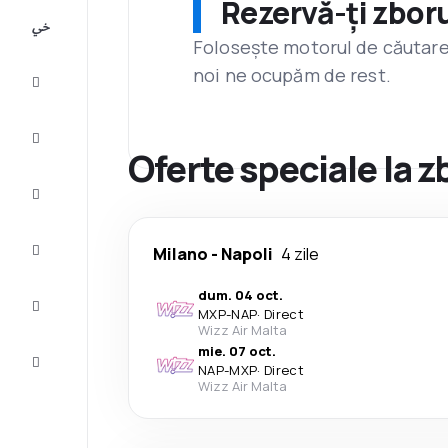
Rezervă-ți zboru
All-
inclusive
Folosește motorul de căutare 
noi ne ocupăm de rest.
City
Break
Cazare
Oferte speciale la z
Oferte
Finalizează
Milano
-
Napoli
4 zile
călătoria
dum. 04 oct.
Inspiraţie şi
MXP
-
NAP
·
Direct
recomandări
Wizz Air Malta
mie. 07 oct.
Servicii
NAP
-
MXP
·
Direct
clienți
Wizz Air Malta