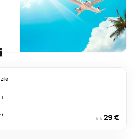
i
 zile
ct
ct
29 €
de la