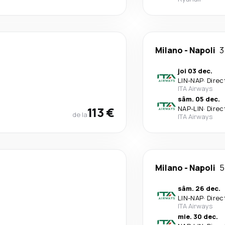
Milano
-
Napoli
3
joi 03 dec.
LIN
-
NAP
·
Direc
ITA Airways
sâm. 05 dec.
113 €
NAP
-
LIN
·
Direc
de la
ITA Airways
Milano
-
Napoli
5
sâm. 26 dec.
LIN
-
NAP
·
Direc
ITA Airways
mie. 30 dec.