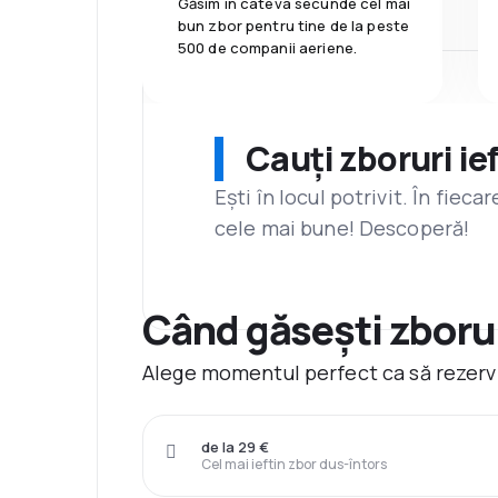
Găsim în câteva secunde cel mai
bun zbor pentru tine de la peste
500 de companii aeriene.
Cauți zboruri ie
Ești în locul potrivit. În fiec
cele mai bune! Descoperă!
Când găsești zborur
Alege momentul perfect ca să rezervi 
de la 29 €
Cel mai ieftin zbor dus-întors