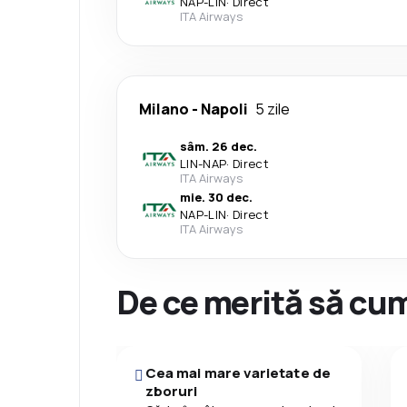
NAP
-
LIN
·
Direct
ITA Airways
Milano
-
Napoli
5 zile
sâm. 26 dec.
LIN
-
NAP
·
Direct
ITA Airways
mie. 30 dec.
NAP
-
LIN
·
Direct
ITA Airways
De ce merită să cum
Cea mai mare varietate de
zboruri