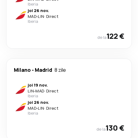
Iberia
joi 26 nov.
MAD
-
LIN
·
Direct
Iberia
122 €
de la
Milano
-
Madrid
8 zile
joi 19 nov.
LIN
-
MAD
·
Direct
Iberia
joi 26 nov.
MAD
-
LIN
·
Direct
Iberia
130 €
de la