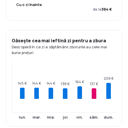
Cu o zi înainte
de la
364 €
Găsește cea mai ieftină zi pentru a zbura
Descoperă în ce zi a săptămânii zborurile au cele mai
bune prețuri
209 €
164 €
145 €
144 €
144 €
138 €
137 €
lun.
mar.
mie.
joi
vin.
sâm.
dum.