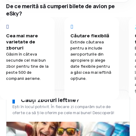
De ce merită să cumperi bilete de avion pe
eSky?
Cea mai mare
Căutare flexibilă
varietate de
Extinde căutarea
zboruri
pentru a include
Găsim în câteva
aeroporturile din
secunde cel mai bun
apropiere și alege
zbor pentru tine de la
date flexibile pentru
peste 500 de
a găsi cea mai ieftină
companii aeriene.
opțiune.
Cauți zboruri ieftine?
Ești în locul potrivit. În fiecare zi comparăm sute de
oferte ca să ți le oferim pe cele mai bune! Descoperă!