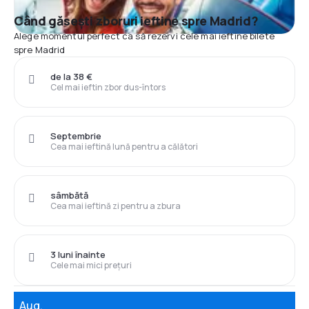
Când găsești zboruri ieftine spre Madrid?
Alege momentul perfect ca să rezervi cele mai ieftine bilete
spre Madrid
de la 38 €
Cel mai ieftin zbor dus-întors
Septembrie
Cea mai ieftină lună pentru a călători
sâmbătă
Cea mai ieftină zi pentru a zbura
3 luni înainte
Cele mai mici prețuri
Aug.