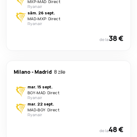
MXP
-
MAD
·
Direct
Ryanair
sâm. 26 sept.
MAD
-
MXP
·
Direct
Ryanair
38 €
de la
Milano
-
Madrid
8 zile
mar. 15 sept.
BGY
-
MAD
·
Direct
Ryanair
mar. 22 sept.
MAD
-
BGY
·
Direct
Ryanair
48 €
de la