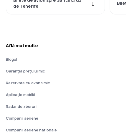
Bilete de avion spre Santa Cruz
Bilete 
de Tenerife
Află mai multe
Blogul
Garanția prețului mic
Rezervare cu avans mic
Aplicație mobilă
Radar de zboruri
Companii aeriene
Companii aeriene naţionale