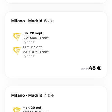
Milano
-
Madrid
6 zile
lun. 28 sept.
BGY
-
MAD
·
Direct
Ryanair
sâm. 03 oct.
MAD
-
BGY
·
Direct
Ryanair
48 €
de la
Milano
-
Madrid
4 zile
mar. 20 oct.