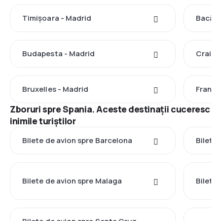
Timișoara - Madrid
Bacău 
Budapesta - Madrid
Craiov
Bruxelles - Madrid
Frankf
Zboruri spre Spania. Aceste destinații cuceresc
inimile turiștilor
Bilete de avion spre Barcelona
Bilete
Bilete de avion spre Malaga
Bilete 