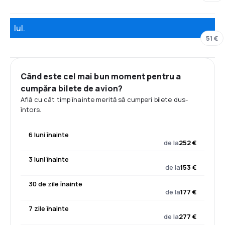
Iul.
51 €
Când este cel mai bun moment pentru a
cumpăra bilete de avion?
Află cu cât timp înainte merită să cumperi bilete dus-
întors.
6 luni înainte
de la
252 €
3 luni înainte
de la
153 €
30 de zile înainte
de la
177 €
7 zile înainte
de la
277 €