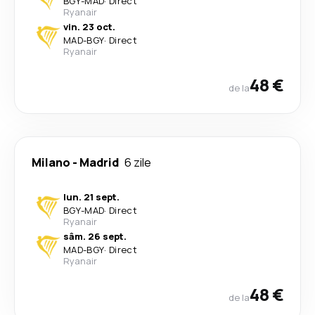
BGY
-
MAD
·
Direct
Ryanair
vin. 23 oct.
MAD
-
BGY
·
Direct
Ryanair
48 €
de la
Milano
-
Madrid
6 zile
lun. 21 sept.
BGY
-
MAD
·
Direct
Ryanair
sâm. 26 sept.
MAD
-
BGY
·
Direct
Ryanair
48 €
de la