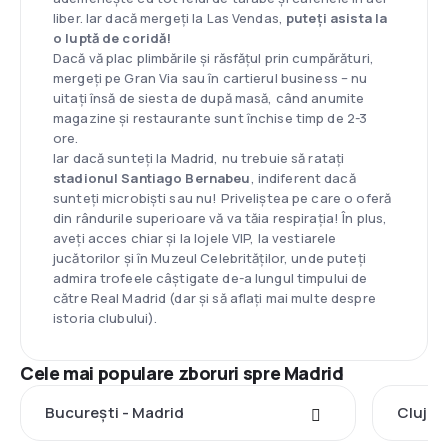
liber. Iar dacă mergeți la Las Vendas,
puteți asista la
o luptă de coridă!
Dacă vă plac plimbările și răsfățul prin cumpărături,
mergeți pe Gran Via sau în cartierul business – nu
uitați însă de siesta de după masă, când anumite
magazine și restaurante sunt închise timp de 2-3
ore.
Iar dacă sunteți la Madrid, nu trebuie să ratați
stadionul Santiago Bernabeu
, indiferent dacă
sunteți microbiști sau nu! Priveliștea pe care o oferă
din rândurile superioare vă va tăia respirația! În plus,
aveți acces chiar și la lojele VIP, la vestiarele
jucătorilor și în Muzeul Celebrităților, unde puteți
admira trofeele câștigate de-a lungul timpului de
către Real Madrid (dar și să aflați mai multe despre
istoria clubului).
Cele mai populare zboruri spre Madrid
București - Madrid
Cluj-N