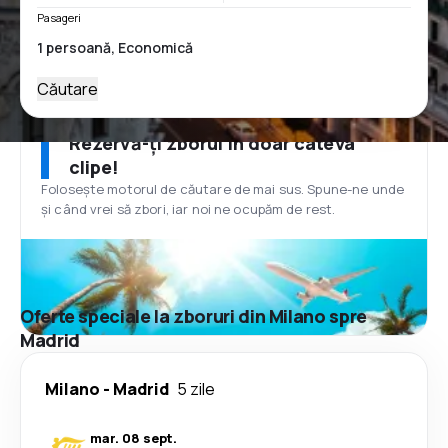
Pasageri
Căutare
Rezervă-ți zborul în doar câteva
clipe!
Folosește motorul de căutare de mai sus. Spune-ne unde
și când vrei să zbori, iar noi ne ocupăm de rest.
Oferte speciale la zboruri din Milano spre
Madrid
Milano
-
Madrid
5 zile
mar. 08 sept.