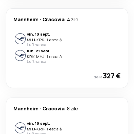
Mannheim
-
Cracovia
4 zile
vin. 18 sept.
MHJ
-
KRK
·
1 escală
Lufthansa
lun. 21 sept.
KRK
-
MHJ
·
1 escală
Lufthansa
327 €
de la
Mannheim
-
Cracovia
8 zile
vin. 18 sept.
MHJ
-
KRK
·
1 escală
Lufthansa