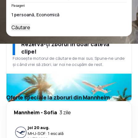
Pasageri
Căutare
Rezervă-ți zborul în doar câteva
clipe!
Folosește motorul de căutare de mai sus. Spune-ne unde
și când vrei să zbori, iar noi ne ocupăm de rest.
Oferte speciale la zboruri din Mannheim
Mannheim
-
Sofia
3 zile
joi 20 aug.
MHJ
-
SOF
·
1 escală