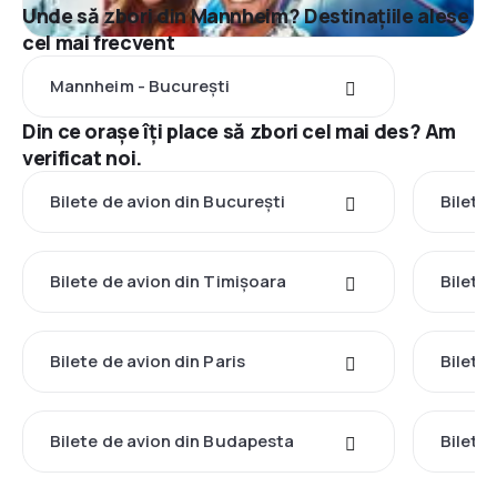
Unde să zbori din Mannheim? Destinațiile alese
cel mai frecvent
Mannheim - București
Din ce orașe îți place să zbori cel mai des? Am
verificat noi.
Bilete de avion din București
Bilete
Bilete de avion din Timișoara
Bilete
Bilete de avion din Paris
Bilete
Bilete de avion din Budapesta
Bilete 