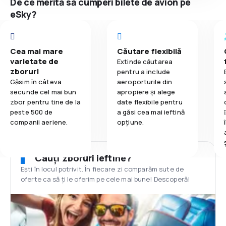
De ce merită să cumperi bilete de avion pe
eSky?
Cea mai mare
Căutare flexibilă
varietate de
Extinde căutarea
zboruri
pentru a include
Găsim în câteva
aeroporturile din
secunde cel mai bun
apropiere și alege
zbor pentru tine de la
date flexibile pentru
peste 500 de
a găsi cea mai ieftină
companii aeriene.
opțiune.
Cauți zboruri ieftine?
Ești în locul potrivit. În fiecare zi comparăm sute de
oferte ca să ți le oferim pe cele mai bune! Descoperă!