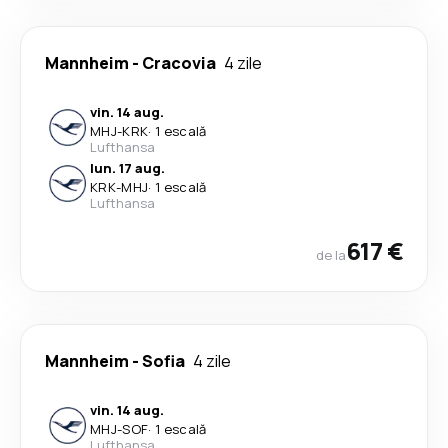
Mannheim
-
Cracovia
4 zile
vin. 14 aug.
MHJ
-
KRK
·
1 escală
Lufthansa
lun. 17 aug.
KRK
-
MHJ
·
1 escală
Lufthansa
617 €
de la
Mannheim
-
Sofia
4 zile
vin. 14 aug.
MHJ
-
SOF
·
1 escală
Lufthansa