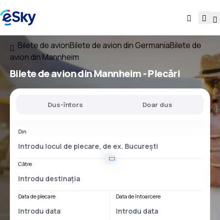
Bilete de avion
Bilete de avion din Germania
Bilete de
avion din Mannheim
Bilete de avion
din Mannheim
- Plecări
Dus-întors
Doar dus
Din
Către
Data de plecare
Data de întoarcere