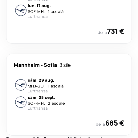
lun. 17 aug.
SOF
-
MHJ
·
1 escală
Lufthansa
731 €
de la
Mannheim
-
Sofia
8 zile
sâm. 29 aug.
MHJ
-
SOF
·
1 escală
Lufthansa
sâm. 05 sept.
SOF
-
MHJ
·
2 escale
Lufthansa
685 €
de la