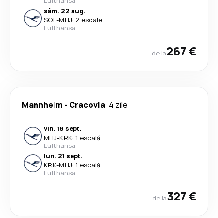
Lufthansa
sâm. 22 aug.
SOF
-
MHJ
·
2 escale
Lufthansa
267 €
de la
Mannheim
-
Cracovia
4 zile
vin. 18 sept.
MHJ
-
KRK
·
1 escală
Lufthansa
lun. 21 sept.
KRK
-
MHJ
·
1 escală
Lufthansa
327 €
de la