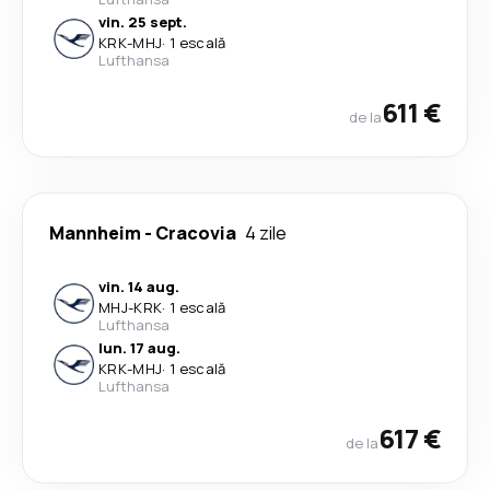
vin. 25 sept.
KRK
-
MHJ
·
1 escală
Lufthansa
611 €
de la
Mannheim
-
Cracovia
4 zile
vin. 14 aug.
MHJ
-
KRK
·
1 escală
Lufthansa
lun. 17 aug.
KRK
-
MHJ
·
1 escală
Lufthansa
617 €
de la