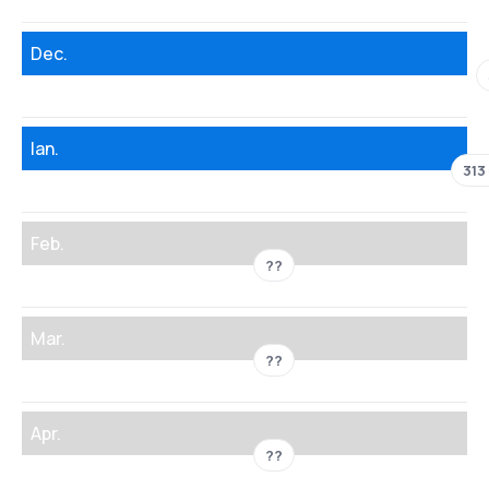
Dec.
Ian.
313
Feb.
??
Mar.
??
Apr.
??