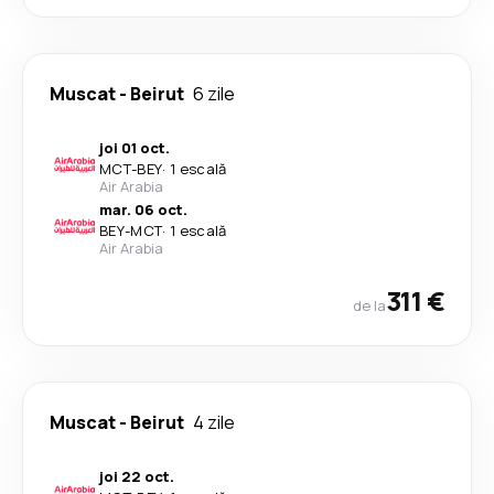
Muscat
-
Beirut
6 zile
joi 01 oct.
MCT
-
BEY
·
1 escală
Air Arabia
mar. 06 oct.
BEY
-
MCT
·
1 escală
Air Arabia
311 €
de la
Muscat
-
Beirut
4 zile
joi 22 oct.