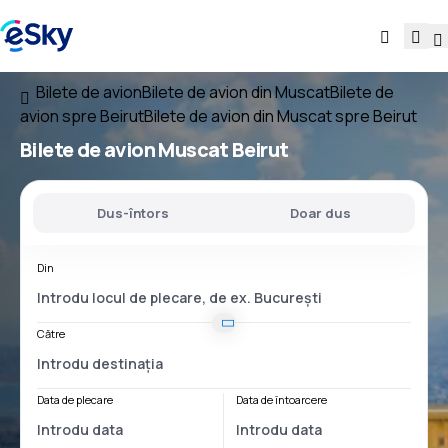
Bilete de avion
Bilete de avion din Muscat
Bilete de
avion spre Beirut
Bilete de avion din Muscat spre Beirut
Bilete de avion
Muscat Beirut
Dus-întors
Doar dus
Din
Către
Data de plecare
Data de întoarcere