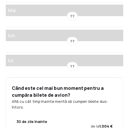
Mai
??
Iun.
??
Iul.
??
Când este cel mai bun moment pentru a
cumpăra bilete de avion?
Află cu cât timp înainte merită să cumperi bilete dus-
întors.
30 de zile înainte
de la
1.004 €