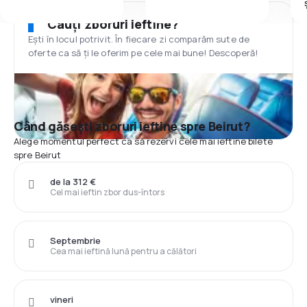
Cauți zboruri ieftine?
Ești în locul potrivit. În fiecare zi comparăm sute de
oferte ca să ți le oferim pe cele mai bune! Descoperă!
Când găsești zboruri ieftine spre Beirut?
Alege momentul perfect ca să rezervi cele mai ieftine bilete
spre Beirut
de la 312 €
Cel mai ieftin zbor dus-întors
Septembrie
Cea mai ieftină lună pentru a călători
vineri