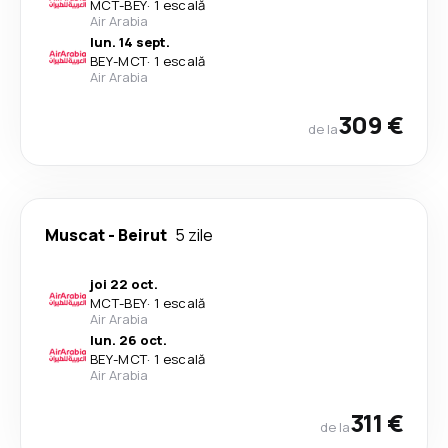
MCT
-
BEY
·
1 escală
Air Arabia
lun. 14 sept.
BEY
-
MCT
·
1 escală
Air Arabia
309 €
de la
Muscat
-
Beirut
5 zile
joi 22 oct.
MCT
-
BEY
·
1 escală
Air Arabia
lun. 26 oct.
BEY
-
MCT
·
1 escală
Air Arabia
311 €
de la