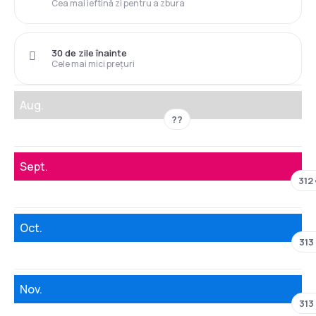
Cea mai ieftină zi pentru a zbura
30 de zile înainte
Cele mai mici prețuri
Aug.
??
Sept.
312
Oct.
313
Nov.
313