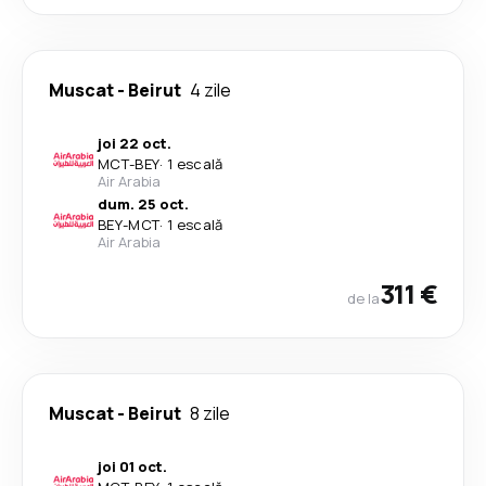
Muscat
-
Beirut
4 zile
joi 22 oct.
MCT
-
BEY
·
1 escală
Air Arabia
dum. 25 oct.
BEY
-
MCT
·
1 escală
Air Arabia
311 €
de la
Muscat
-
Beirut
8 zile
joi 01 oct.