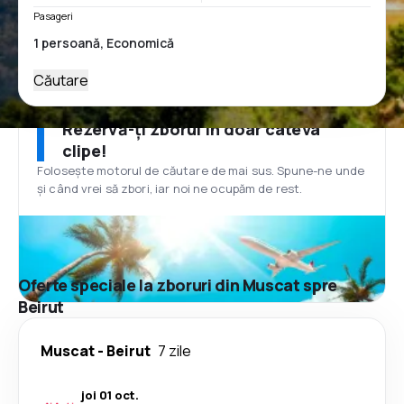
Pasageri
Căutare
Rezervă-ți zborul în doar câteva
clipe!
Folosește motorul de căutare de mai sus. Spune-ne unde
și când vrei să zbori, iar noi ne ocupăm de rest.
Oferte speciale la zboruri din Muscat spre
Beirut
Muscat
-
Beirut
7 zile
joi 01 oct.