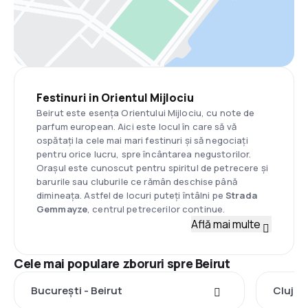
Festinuri in Orientul Mijlociu
Beirut este esența Orientului Mijlociu, cu note de
parfum european. Aici este locul în care să vă
ospătați la cele mai mari festinuri și să negociați
pentru orice lucru, spre încântarea negustorilor.
Orașul este cunoscut pentru spiritul de petrecere și
barurile sau cluburile ce rămân deschise până
dimineața. Astfel de locuri puteți întâlni pe
Strada
Gemmayze
, centrul petrecerilor continue.
Află mai multe
Cele mai populare zboruri spre Beirut
București - Beirut
Cluj-N