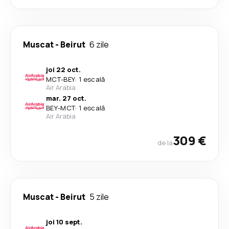
Muscat
-
Beirut
6 zile
joi 22 oct.
MCT
-
BEY
·
1 escală
Air Arabia
mar. 27 oct.
BEY
-
MCT
·
1 escală
Air Arabia
309 €
de la
Muscat
-
Beirut
5 zile
joi 10 sept.