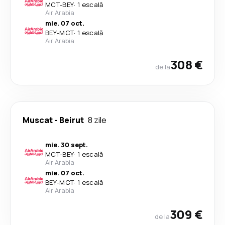
MCT
-
BEY
·
1 escală
Air Arabia
mie. 07 oct.
BEY
-
MCT
·
1 escală
Air Arabia
308 €
de la
Muscat
-
Beirut
8 zile
mie. 30 sept.
MCT
-
BEY
·
1 escală
Air Arabia
mie. 07 oct.
BEY
-
MCT
·
1 escală
Air Arabia
309 €
de la