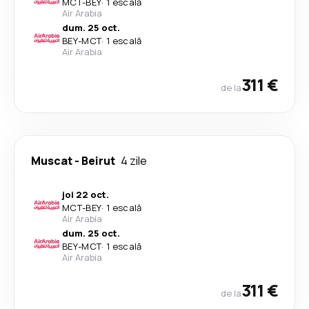
MCT
-
BEY
·
1 escală
Air Arabia
dum. 25 oct.
BEY
-
MCT
·
1 escală
Air Arabia
311 €
de la
Muscat
-
Beirut
4 zile
joi 22 oct.
MCT
-
BEY
·
1 escală
Air Arabia
dum. 25 oct.
BEY
-
MCT
·
1 escală
Air Arabia
311 €
de la