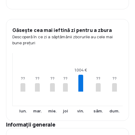
Găsește cea mai ieftină zi pentru a zbura
Descoperă în ce zi a săptămânii zborurile au cele mai
bune prețuri
1.004 €
??
??
??
??
??
??
lun.
mar.
mie.
joi
vin.
sâm.
dum.
Informații generale