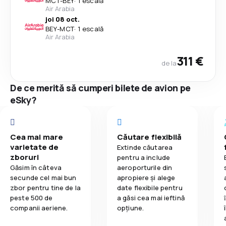
MCT
-
BEY
·
1 escală
Air Arabia
joi 08 oct.
BEY
-
MCT
·
1 escală
Air Arabia
311 €
de la
De ce merită să cumperi bilete de avion pe
eSky?
Cea mai mare
Căutare flexibilă
varietate de
Extinde căutarea
zboruri
pentru a include
Găsim în câteva
aeroporturile din
secunde cel mai bun
apropiere și alege
zbor pentru tine de la
date flexibile pentru
peste 500 de
a găsi cea mai ieftină
companii aeriene.
opțiune.