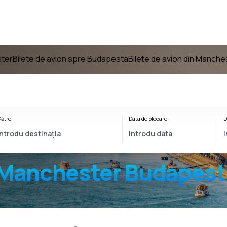
ster
Bilete de avion spre Budapesta
Bilete de avion din Manch
ătre
Data de plecare
D
Manchester Budapest