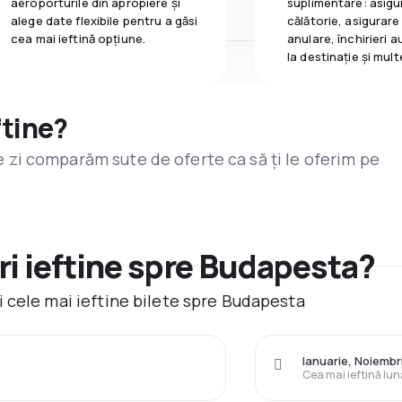
aeroporturile din apropiere și
suplimentare: asigu
alege date flexibile pentru a găsi
călătorie, asigurare
cea mai ieftină opțiune.
anulare, închirieri a
la destinaţie și mult
ftine?
are zi comparăm sute de oferte ca să ți le oferim pe
i ieftine spre Budapesta?
 cele mai ieftine bilete spre Budapesta
Ianuarie, Noiemb
Cea mai ieftină lun