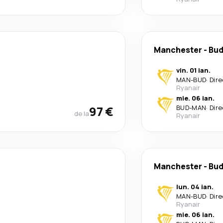
Manchester
-
Bud
vin. 01 ian.
MAN
-
BUD
·
Dire
Ryanair
mie. 06 ian.
97 €
BUD
-
MAN
·
Dire
de la
Ryanair
Manchester
-
Bud
lun. 04 ian.
MAN
-
BUD
·
Dire
Ryanair
mie. 06 ian.