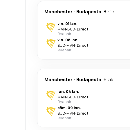
Manchester
-
Budapesta
8 zile
vin. 01 ian.
MAN
-
BUD
·
Direct
Ryanair
vin. 08 ian.
BUD
-
MAN
·
Direct
Ryanair
Manchester
-
Budapesta
6 zile
lun. 04 ian.
MAN
-
BUD
·
Direct
Ryanair
sâm. 09 ian.
BUD
-
MAN
·
Direct
Ryanair