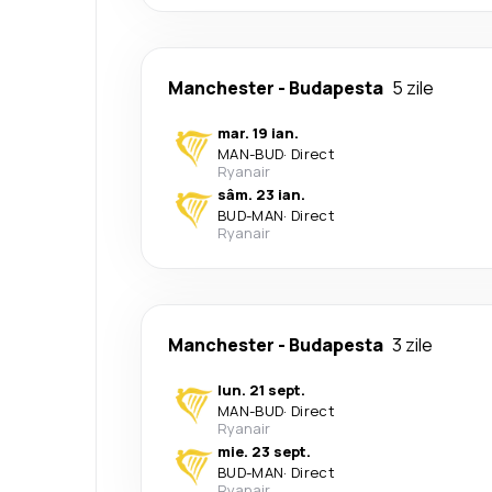
Manchester
-
Budapesta
5 zile
mar. 19 ian.
MAN
-
BUD
·
Direct
Ryanair
sâm. 23 ian.
BUD
-
MAN
·
Direct
Ryanair
Manchester
-
Budapesta
3 zile
lun. 21 sept.
MAN
-
BUD
·
Direct
Ryanair
mie. 23 sept.
BUD
-
MAN
·
Direct
Ryanair