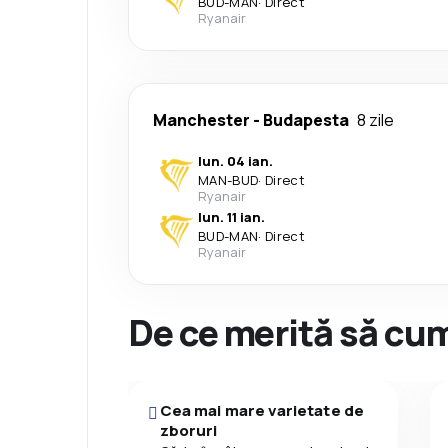
BUD
-
MAN
·
Direct
Ryanair
Manchester
-
Budapesta
8 zile
lun. 04 ian.
MAN
-
BUD
·
Direct
Ryanair
lun. 11 ian.
BUD
-
MAN
·
Direct
Ryanair
De ce merită să cum
Cea mai mare varietate de
zboruri