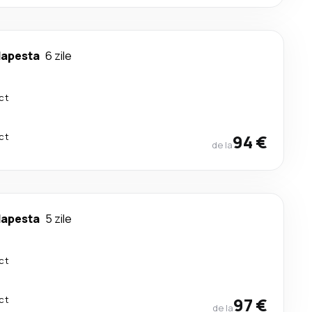
apesta
6 zile
ct
ct
94 €
de la
apesta
5 zile
ct
ct
97 €
de la