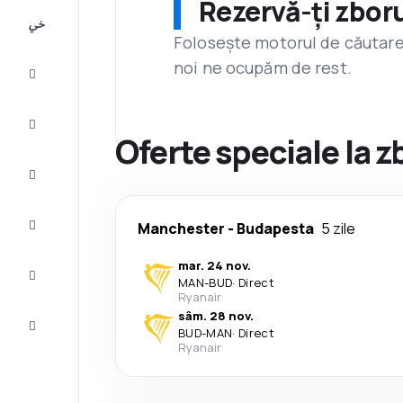
Rezervă-ți zboru
All-
inclusive
Folosește motorul de căutare 
noi ne ocupăm de rest.
City
Break
Cazare
Oferte speciale la 
Oferte
Finalizează
Manchester
-
Budapesta
5 zile
călătoria
mar. 24 nov.
Inspiraţie şi
MAN
-
BUD
·
Direct
recomandări
Ryanair
sâm. 28 nov.
Servicii
BUD
-
MAN
·
Direct
clienți
Ryanair