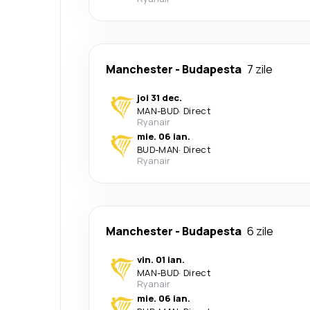
Manchester
-
Budapesta
7 zile
joi 31 dec.
MAN
-
BUD
·
Direct
Ryanair
mie. 06 ian.
BUD
-
MAN
·
Direct
Ryanair
Manchester
-
Budapesta
6 zile
vin. 01 ian.
MAN
-
BUD
·
Direct
Ryanair
mie. 06 ian.