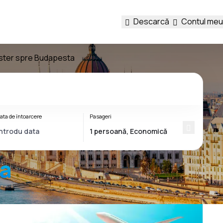
Descarcă
Contul meu
ester spre Budapesta
ata de întoarcere
Pasageri
a