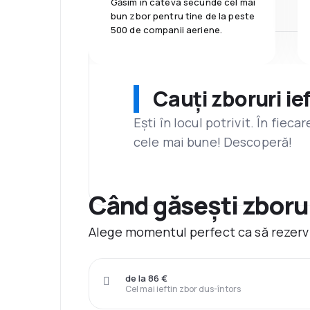
Găsim în câteva secunde cel mai
bun zbor pentru tine de la peste
500 de companii aeriene.
Cauți zboruri ie
Ești în locul potrivit. În fiec
cele mai bune! Descoperă!
Când găsești zborur
Alege momentul perfect ca să rezervi
de la 86 €
Cel mai ieftin zbor dus-întors