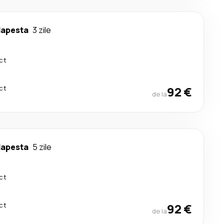
apesta
3 zile
ct
ct
92 €
de la
apesta
5 zile
ct
ct
92 €
de la