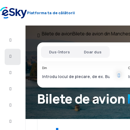
Platforma ta de călătorii
Bilete de avion
Bilete de avion din Manche
Zbor+Hotel
Dus-întors
Doar dus
Bilete
de
avion
Din
C
Vacanţe
Vară
2026
Bilete de avion
Iarnă
2026/27
Last
minute