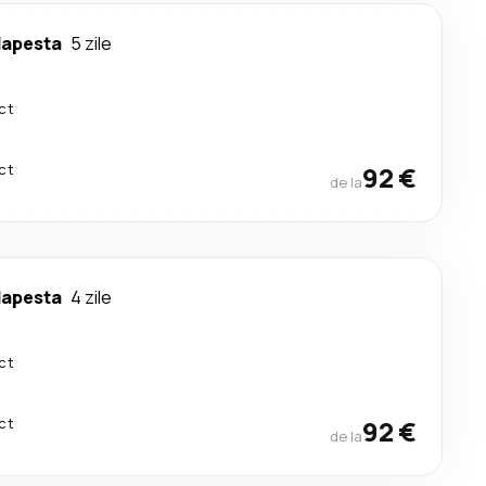
apesta
5 zile
ct
ct
92 €
de la
apesta
4 zile
ct
ct
92 €
de la