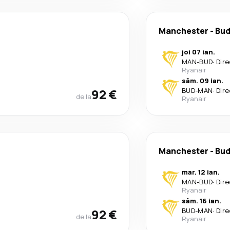
Manchester
-
Bud
joi 07 ian.
MAN
-
BUD
·
Dire
Ryanair
sâm. 09 ian.
92 €
BUD
-
MAN
·
Dire
de la
Ryanair
Manchester
-
Bud
mar. 12 ian.
MAN
-
BUD
·
Dire
Ryanair
sâm. 16 ian.
92 €
BUD
-
MAN
·
Dire
de la
Ryanair