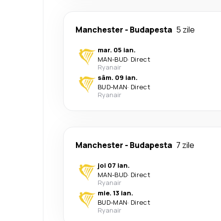
Manchester
-
Budapesta
5 zile
mar. 05 ian.
MAN
-
BUD
·
Direct
Ryanair
sâm. 09 ian.
BUD
-
MAN
·
Direct
Ryanair
Manchester
-
Budapesta
7 zile
joi 07 ian.
MAN
-
BUD
·
Direct
Ryanair
mie. 13 ian.
BUD
-
MAN
·
Direct
Ryanair