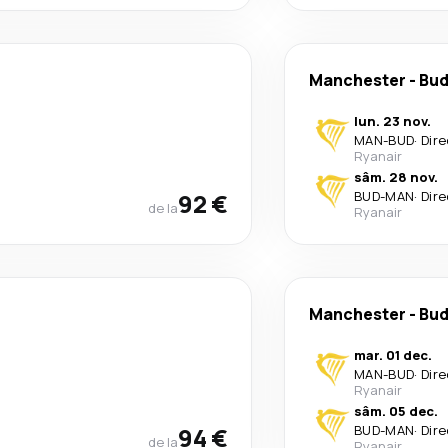
Manchester
-
Bud
lun. 23 nov.
MAN
-
BUD
·
Dire
Ryanair
sâm. 28 nov.
92 €
BUD
-
MAN
·
Dire
de la
Ryanair
Manchester
-
Bud
mar. 01 dec.
MAN
-
BUD
·
Dire
Ryanair
sâm. 05 dec.
94 €
BUD
-
MAN
·
Dire
de la
Ryanair