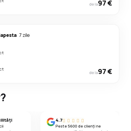
ct
97 €
de la
apesta
7 zile
ct
ct
97 €
de la
y?
lități
4.7
ii
Peste 5600 de clienți ne