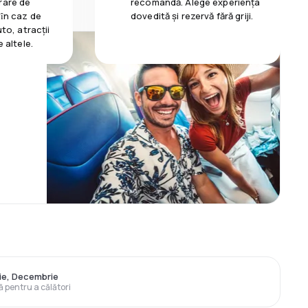
rare de
recomandă. Alege experiența
 ȋn caz de
dovedită și rezervă fără griji.
uto, atracții
e altele.
rie, Decembrie
ă pentru a călători