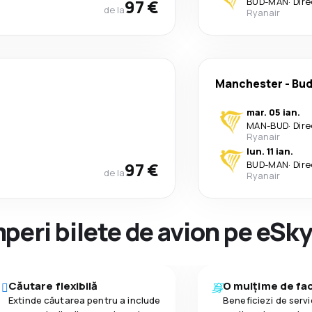
97 €
BUD
-
MAN
·
Dire
de la
Ryanair
Manchester
-
Bud
mar. 05 ian.
MAN
-
BUD
·
Dire
Ryanair
lun. 11 ian.
97 €
BUD
-
MAN
·
Dire
de la
Ryanair
peri bilete de avion pe eSk
Căutare flexibilă
O mulțime de faci
Extinde căutarea pentru a include
Beneficiezi de servic