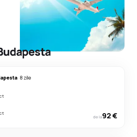
 Budapesta
apesta
8 zile
ct
ct
92 €
de la