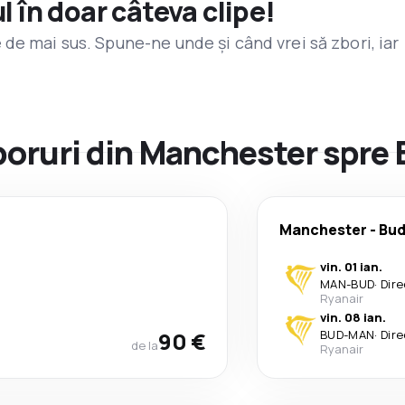
l în doar câteva clipe!
de mai sus. Spune-ne unde și când vrei să zbori, iar
zboruri din Manchester spre
Manchester
-
Bud
vin. 01 ian.
MAN
-
BUD
·
Dire
Ryanair
vin. 08 ian.
90 €
BUD
-
MAN
·
Dire
de la
Ryanair