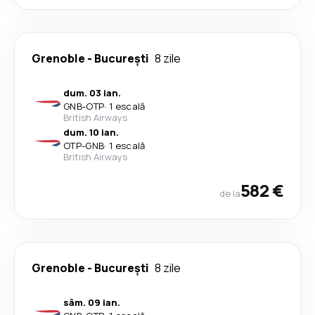
Grenoble
-
București
8 zile
dum. 03 ian.
GNB
-
OTP
·
1 escală
British Airways
dum. 10 ian.
OTP
-
GNB
·
1 escală
British Airways
582 €
de la
Grenoble
-
București
8 zile
sâm. 09 ian.