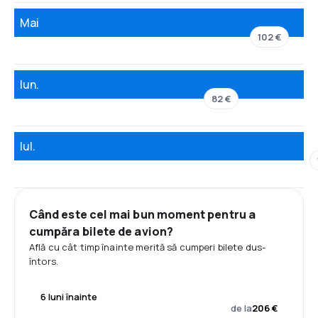
Mai
102 €
Iun.
82 €
Iul.
Când este cel mai bun moment pentru a
cumpăra bilete de avion?
Află cu cât timp înainte merită să cumperi bilete dus-
întors.
6 luni înainte
de la
206 €