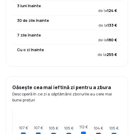
3 luni înainte
de la
124 €
30 de zile înainte
de la
133 €
7 zile înainte
de la
180 €
Cu o zi înainte
de la
255 €
Găsește cea mai ieftină zi pentru a zbura
Descoperă în ce zi a săptămânii zborurile au cele mai
bune prețuri
112 €
107 €
107 €
105 €
105 €
105 €
104 €