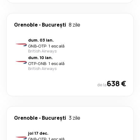
Grenoble
-
București
8 zile
dum. 03 ian.
GNB
-
OTP
·
1 escală
British Airways
dum. 10 ian.
OTP
-
GNB
·
1 escală
British Airways
638 €
de la
Grenoble
-
București
3 zile
joi 17 dec.
GNB
-
OTP
·
1 escală