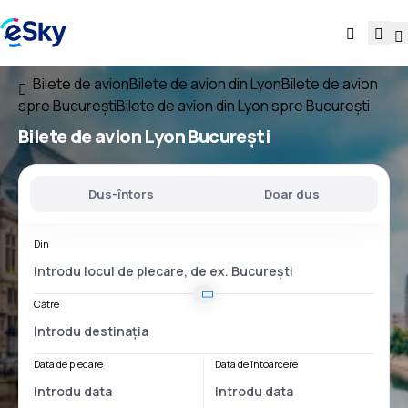
Bilete de avion
Bilete de avion din Lyon
Bilete de avion
spre București
Bilete de avion din Lyon spre București
Bilete de avion
Lyon București
Dus-întors
Doar dus
Din
Către
Data de plecare
Data de întoarcere