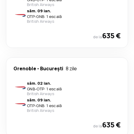
British Airways
sâm. 09 ian.
OTP
-
GNB
·
1 escală
British Airways
635 €
de la
Grenoble
-
București
8 zile
sâm. 02 ian.
GNB
-
OTP
·
1 escală
British Airways
sâm. 09 ian.
OTP
-
GNB
·
1 escală
British Airways
635 €
de la