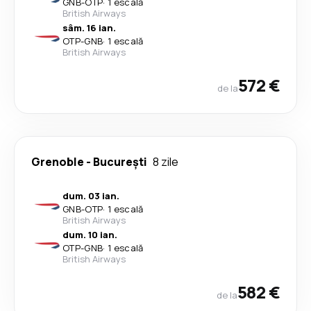
GNB
-
OTP
·
1 escală
British Airways
sâm. 16 ian.
OTP
-
GNB
·
1 escală
British Airways
572 €
de la
Grenoble
-
București
8 zile
dum. 03 ian.
GNB
-
OTP
·
1 escală
British Airways
dum. 10 ian.
OTP
-
GNB
·
1 escală
British Airways
582 €
de la