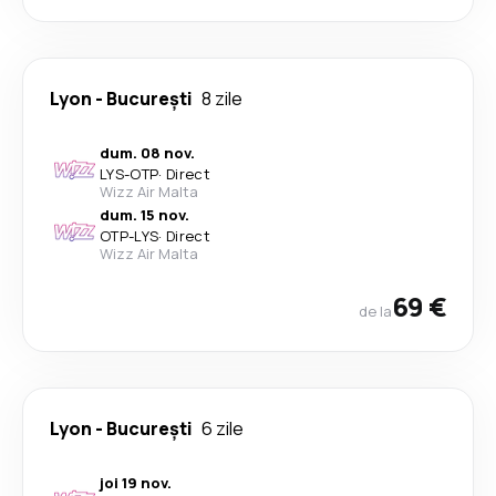
Lyon
-
București
8 zile
dum. 08 nov.
LYS
-
OTP
·
Direct
Wizz Air Malta
dum. 15 nov.
OTP
-
LYS
·
Direct
Wizz Air Malta
69 €
de la
Lyon
-
București
6 zile
joi 19 nov.