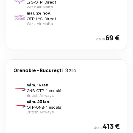
LYS
-
OTP
·
Direct
Wizz Air Malta
mar. 24 nov.
OTP
-
LYS
·
Direct
Wizz Air Malta
69 €
de la
Grenoble
-
București
8 zile
sâm. 16 ian.
GNB
-
OTP
·
1 escală
British Airways
sâm. 23 ian.
OTP
-
GNB
·
1 escală
British Airways
413 €
de la