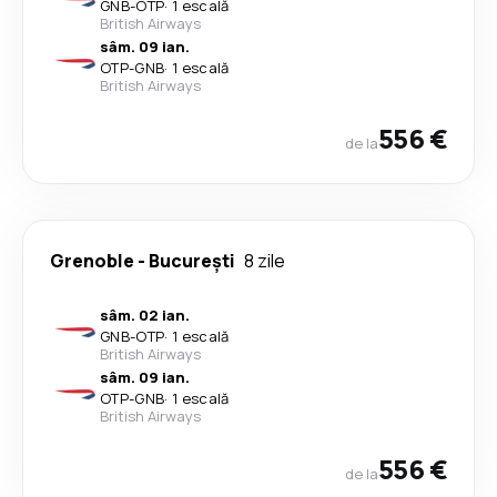
GNB
-
OTP
·
1 escală
British Airways
sâm. 09 ian.
OTP
-
GNB
·
1 escală
British Airways
556 €
de la
Grenoble
-
București
8 zile
sâm. 02 ian.
GNB
-
OTP
·
1 escală
British Airways
sâm. 09 ian.
OTP
-
GNB
·
1 escală
British Airways
556 €
de la