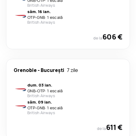
GNB
-
OTP
·
1 escală
British Airways
sâm. 16 ian.
OTP
-
GNB
·
1 escală
British Airways
606 €
de la
Grenoble
-
București
7 zile
dum. 03 ian.
GNB
-
OTP
·
1 escală
British Airways
sâm. 09 ian.
OTP
-
GNB
·
1 escală
British Airways
611 €
de la