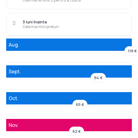
Cea mai ieftină zi pentru a zbura
3 luni înainte
Cele mai mici prețuri
Aug.
118 €
Sept.
84 €
Oct.
65 €
Nov.
62 €