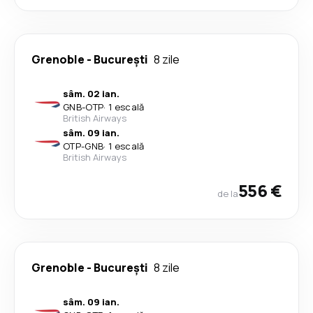
Grenoble
-
București
8 zile
sâm. 02 ian.
GNB
-
OTP
·
1 escală
British Airways
sâm. 09 ian.
OTP
-
GNB
·
1 escală
British Airways
556 €
de la
Grenoble
-
București
8 zile
sâm. 09 ian.