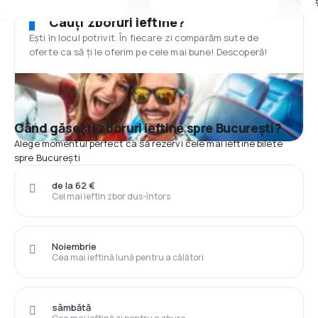
Cauți zboruri ieftine?
Ești în locul potrivit. În fiecare zi comparăm sute de
oferte ca să ți le oferim pe cele mai bune! Descoperă!
Când găsești zboruri ieftine spre București?
Alege momentul perfect ca să rezervi cele mai ieftine bilete
spre București
de la 62 €
Cel mai ieftin zbor dus-întors
Noiembrie
Cea mai ieftină lună pentru a călători
sâmbătă