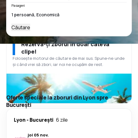
Pasageri
Căutare
Rezervă-ți zborul în doar câteva
clipe!
Folosește motorul de căutare de mai sus. Spune-ne unde
și când vrei să zbori, iar noi ne ocupăm de rest.
Oferte speciale la zboruri din Lyon spre
București
Lyon
-
București
6 zile
joi 05 nov.