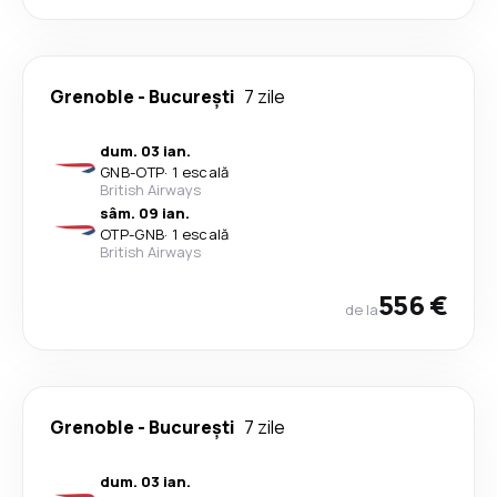
Grenoble
-
București
7 zile
dum. 03 ian.
GNB
-
OTP
·
1 escală
British Airways
sâm. 09 ian.
OTP
-
GNB
·
1 escală
British Airways
556 €
de la
Grenoble
-
București
7 zile
dum. 03 ian.