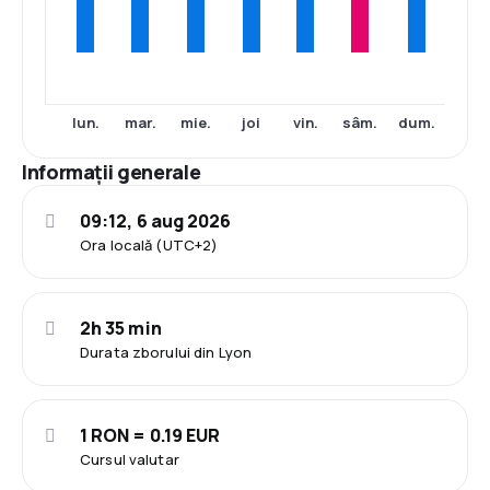
lun.
mar.
mie.
joi
vin.
sâm.
dum.
Informații generale
09:12, 6 aug 2026
Ora locală (UTC+2)
2h 35 min
Durata zborului din Lyon
1 RON = 0.19 EUR
Cursul valutar