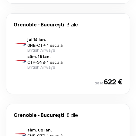
Grenoble
-
București
3 zile
joi 14 ian.
GNB
-
OTP
·
1 escală
British Airways
sâm. 16 ian.
OTP
-
GNB
·
1 escală
British Airways
622 €
de la
Grenoble
-
București
8 zile
sâm. 02 ian.
GNB
-
OTP
·
1 escală