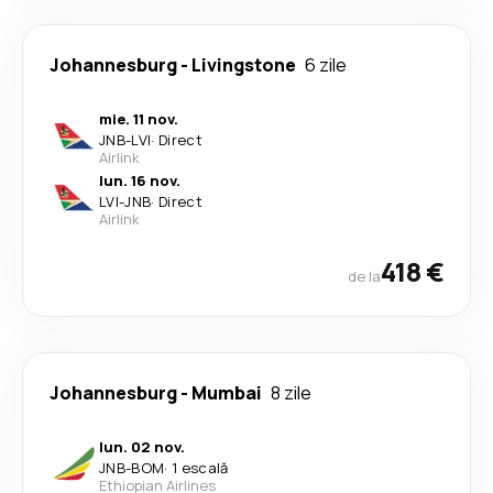
Johannesburg
-
Livingstone
6 zile
mie. 11 nov.
JNB
-
LVI
·
Direct
Airlink
lun. 16 nov.
LVI
-
JNB
·
Direct
Airlink
418 €
de la
Johannesburg
-
Mumbai
8 zile
lun. 02 nov.
JNB
-
BOM
·
1 escală
Ethiopian Airlines