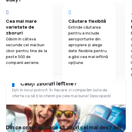
Cea mai mare
Căutare flexibilă
varietate de
Extinde căutarea
zboruri
pentru a include
Găsim în câteva
aeroporturile din
secunde cel mai bun
apropiere și alege
zbor pentru tine de la
date flexibile pentru
peste 500 de
a găsi cea mai ieftină
companii aeriene.
opțiune.
Cauți zboruri ieftine?
Ești în locul potrivit. În fiecare zi comparăm sute de
oferte ca să ți le oferim pe cele mai bune! Descoperă!
Din ce orașe îți place să zbori cel mai des? Am