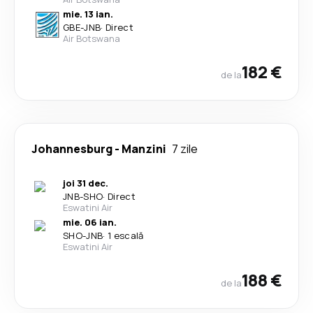
mie. 13 ian.
GBE
-
JNB
·
Direct
Air Botswana
182 €
de la
Johannesburg
-
Manzini
7 zile
joi 31 dec.
JNB
-
SHO
·
Direct
Eswatini Air
mie. 06 ian.
SHO
-
JNB
·
1 escală
Eswatini Air
188 €
de la