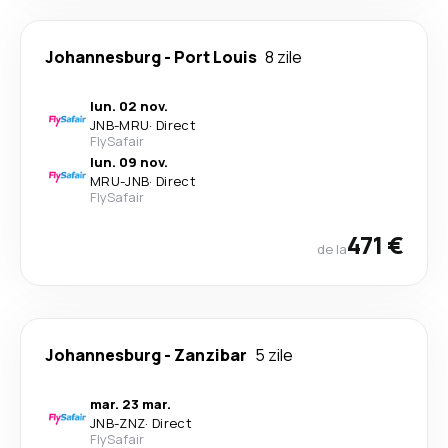
Johannesburg
-
Port Louis
8 zile
lun. 02 nov.
JNB
-
MRU
·
Direct
FlySafair
lun. 09 nov.
MRU
-
JNB
·
Direct
FlySafair
471 €
de la
Johannesburg
-
Zanzibar
5 zile
mar. 23 mar.
JNB
-
ZNZ
·
Direct
FlySafair