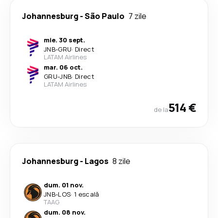
Johannesburg
-
São Paulo
7 zile
mie. 30 sept.
JNB
-
GRU
·
Direct
LATAM Airlines
mar. 06 oct.
GRU
-
JNB
·
Direct
LATAM Airlines
514 €
de la
Johannesburg
-
Lagos
8 zile
dum. 01 nov.
JNB
-
LOS
·
1 escală
TAAG
dum. 08 nov.