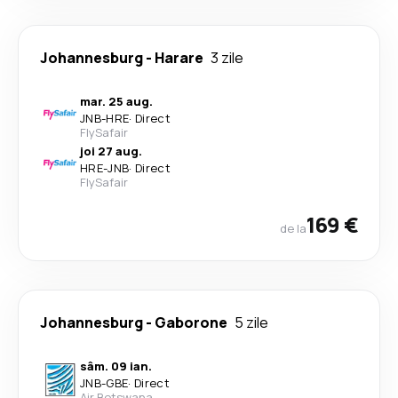
Johannesburg
-
Harare
3 zile
mar. 25 aug.
JNB
-
HRE
·
Direct
FlySafair
joi 27 aug.
HRE
-
JNB
·
Direct
FlySafair
169 €
de la
Johannesburg
-
Gaborone
5 zile
sâm. 09 ian.
JNB
-
GBE
·
Direct
Air Botswana