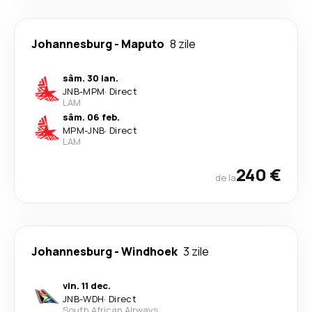
Johannesburg
-
Maputo
8 zile
sâm. 30 ian.
JNB
-
MPM
·
Direct
LAM
sâm. 06 feb.
MPM
-
JNB
·
Direct
LAM
240 €
de la
Johannesburg
-
Windhoek
3 zile
vin. 11 dec.
JNB
-
WDH
·
Direct
South African Airways