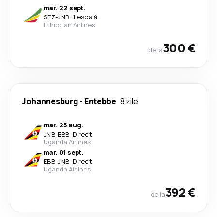
mar. 22 sept.
SEZ
-
JNB
·
1 escală
Ethiopian Airlines
300 €
de la
Johannesburg
-
Entebbe
8 zile
mar. 25 aug.
JNB
-
EBB
·
Direct
Uganda Airlines
mar. 01 sept.
EBB
-
JNB
·
Direct
Uganda Airlines
392 €
de la