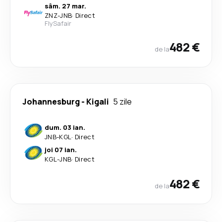
sâm. 27 mar.
ZNZ
-
JNB
·
Direct
FlySafair
482 €
de la
Johannesburg
-
Kigali
5 zile
dum. 03 ian.
JNB
-
KGL
·
Direct
joi 07 ian.
KGL
-
JNB
·
Direct
482 €
de la