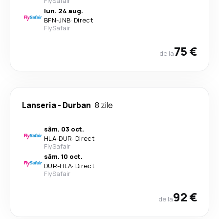
FlySafair
lun. 24 aug.
BFN
-
JNB
·
Direct
FlySafair
75 €
de la
Lanseria
-
Durban
8 zile
sâm. 03 oct.
HLA
-
DUR
·
Direct
FlySafair
sâm. 10 oct.
DUR
-
HLA
·
Direct
FlySafair
92 €
de la