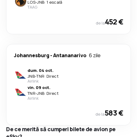
LOS
-
JNB
·
1 escală
TAAG
452 €
de la
Johannesburg
-
Antananarivo
6 zile
dum. 04 oct.
JNB
-
TNR
·
Direct
Airlink
vin. 09 oct.
TNR
-
JNB
·
Direct
Airlink
583 €
de la
De ce merită să cumperi bilete de avion pe
eSky?