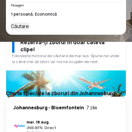
Pasageri
Căutare
Rezervă-ți zborul în doar câteva
clipe!
Folosește motorul de căutare de mai sus. Spune-ne unde
și când vrei să zbori, iar noi ne ocupăm de rest.
Oferte speciale la zboruri din Johannesburg
Johannesburg
-
Bloemfontein
7 zile
mar. 18 aug.
JNB
-
BFN
·
Direct