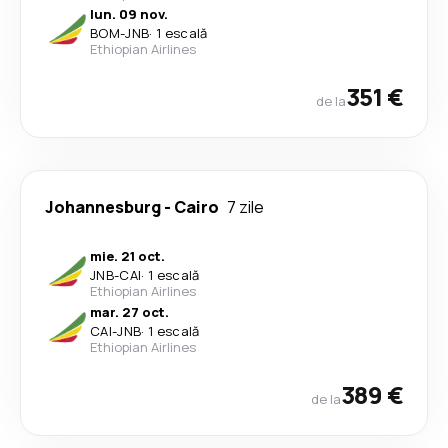
lun. 09 nov.
BOM
-
JNB
·
1 escală
Ethiopian Airlines
351 €
de la
Johannesburg
-
Cairo
7 zile
mie. 21 oct.
JNB
-
CAI
·
1 escală
Ethiopian Airlines
mar. 27 oct.
CAI
-
JNB
·
1 escală
Ethiopian Airlines
389 €
de la