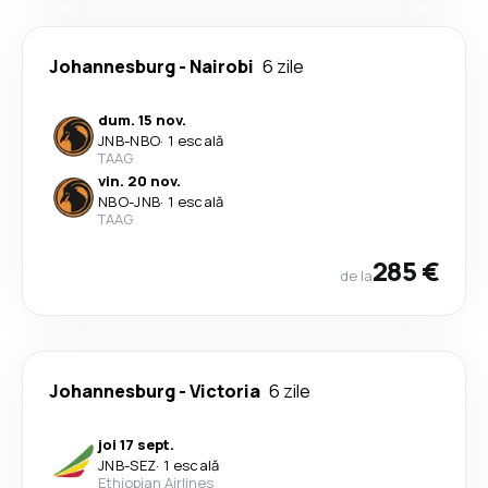
Johannesburg
-
Nairobi
6 zile
dum. 15 nov.
JNB
-
NBO
·
1 escală
TAAG
vin. 20 nov.
NBO
-
JNB
·
1 escală
TAAG
285 €
de la
Johannesburg
-
Victoria
6 zile
joi 17 sept.
JNB
-
SEZ
·
1 escală
Ethiopian Airlines