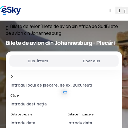
Bilete de avion
Bilete de avion din Africa de Sud
Bilete
de avion din Johannesburg
Bilete de avion
din Johannesburg
- Plecări
Dus-întors
Doar dus
Din
Către
Data de plecare
Data de întoarcere