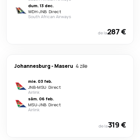
dum. 13 dec.
WDH
-
JNB
·
Direct
South African Airways
287 €
de la
Johannesburg
-
Maseru
4 zile
mie. 03 feb.
JNB
-
MSU
·
Direct
Airlink
sâm. 06 feb.
MSU
-
JNB
·
Direct
Airlink
319 €
de la