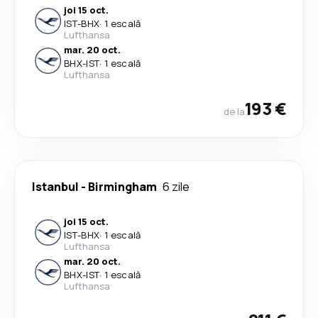
joi 15 oct.
IST
-
BHX
·
1 escală
Lufthansa
mar. 20 oct.
BHX
-
IST
·
1 escală
Lufthansa
193 €
de la
Istanbul
-
Birmingham
6 zile
joi 15 oct.
IST
-
BHX
·
1 escală
Lufthansa
mar. 20 oct.
BHX
-
IST
·
1 escală
Lufthansa