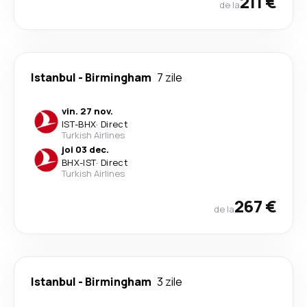
211 €
de la
Istanbul
-
Birmingham
7 zile
vin. 27 nov.
IST
-
BHX
·
Direct
Turkish Airlines
joi 03 dec.
BHX
-
IST
·
Direct
Turkish Airlines
267 €
de la
Istanbul
-
Birmingham
3 zile