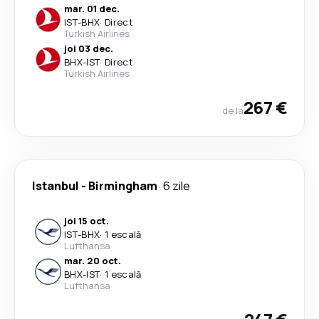
mar. 01 dec.
IST
-
BHX
·
Direct
Turkish Airlines
joi 03 dec.
BHX
-
IST
·
Direct
Turkish Airlines
267 €
de la
Istanbul
-
Birmingham
6 zile
joi 15 oct.
IST
-
BHX
·
1 escală
Lufthansa
mar. 20 oct.
BHX
-
IST
·
1 escală
Lufthansa