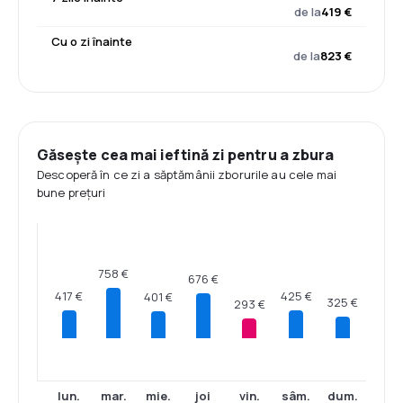
de la
419 €
Cu o zi înainte
de la
823 €
Găsește cea mai ieftină zi pentru a zbura
Descoperă în ce zi a săptămânii zborurile au cele mai
bune prețuri
758 €
676 €
425 €
417 €
401 €
325 €
293 €
lun.
mar.
mie.
joi
vin.
sâm.
dum.