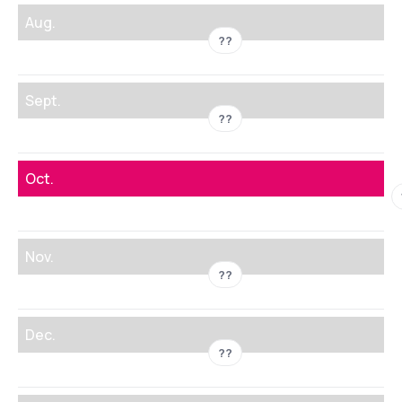
Aug.
??
Sept.
??
Oct.
Nov.
??
Dec.
??