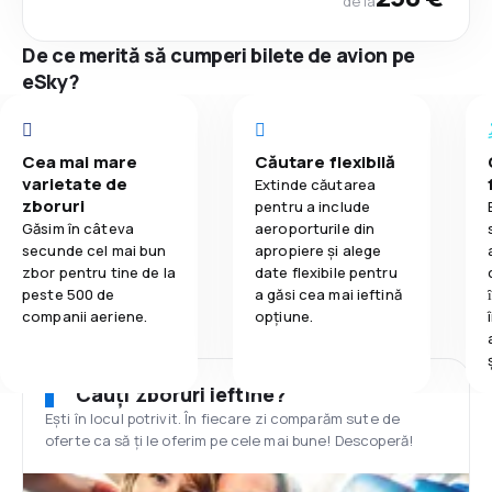
de la
De ce merită să cumperi bilete de avion pe
eSky?
Cea mai mare
Căutare flexibilă
varietate de
Extinde căutarea
zboruri
pentru a include
Găsim în câteva
aeroporturile din
secunde cel mai bun
apropiere și alege
zbor pentru tine de la
date flexibile pentru
peste 500 de
a găsi cea mai ieftină
companii aeriene.
opțiune.
Cauți zboruri ieftine?
Ești în locul potrivit. În fiecare zi comparăm sute de
oferte ca să ți le oferim pe cele mai bune! Descoperă!