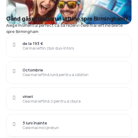
Când găsești zboruri ieftine spre Birmingham?
Alege momentul perfect ca să rezervi cele mai ieftine bilete
spre Birmingham
de la 193 €
Cel mai ieftin zbor dus-întors
Octombrie
Cea mai ieftină lună pentru a călători
vineri
Cea mai ieftină zi pentru a zbura
3 luni înainte
Cele mai mici prețuri