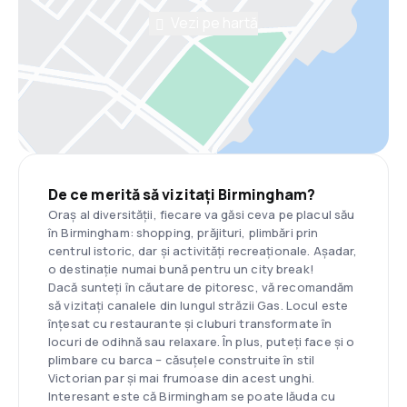
Vezi pe hartă
De ce merită să vizitați Birmingham?
Oraș al diversității, fiecare va găsi ceva pe placul său
în Birmingham: shopping, prăjituri, plimbări prin
centrul istoric, dar și activități recreaționale. Așadar,
o destinație numai bună pentru un city break!
Dacă sunteți în căutare de pitoresc, vă recomandăm
să vizitați canalele din lungul străzii Gas. Locul este
înțesat cu restaurante și cluburi transformate în
locuri de odihnă sau relaxare. În plus, puteți face și o
plimbare cu barca – căsuțele construite în stil
Victorian par și mai frumoase din acest unghi.
Interesant este că Birmingham se poate lăuda cu