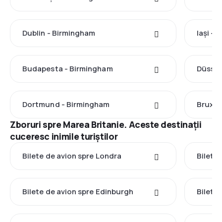
Dublin - Birmingham
Iași -
Budapesta - Birmingham
Düssel
Dortmund - Birmingham
Bruxel
Zboruri spre Marea Britanie. Aceste destinații
cuceresc inimile turiștilor
Bilete de avion spre Londra
Bilete
Bilete de avion spre Edinburgh
Bilete