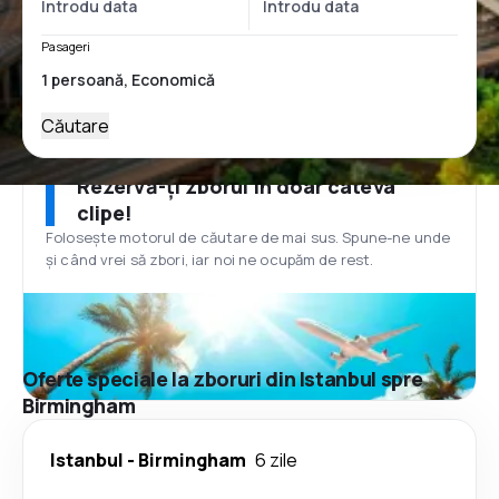
Pasageri
Căutare
Rezervă-ți zborul în doar câteva
clipe!
Folosește motorul de căutare de mai sus. Spune-ne unde
și când vrei să zbori, iar noi ne ocupăm de rest.
Oferte speciale la zboruri din Istanbul spre
Birmingham
Istanbul
-
Birmingham
6 zile