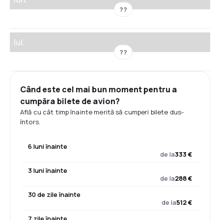
??
Iul.
??
Când este cel mai bun moment pentru a
cumpăra bilete de avion?
Află cu cât timp înainte merită să cumperi bilete dus-
întors.
6 luni înainte
de la
333 €
3 luni înainte
de la
288 €
30 de zile înainte
de la
512 €
7 zile înainte