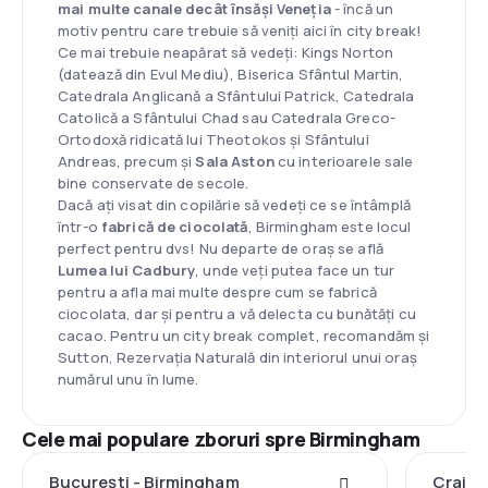
mai multe canale decât însăși Veneția
- încă un
motiv pentru care trebuie să veniți aici în city break!
Ce mai trebuie neapărat să vedeți: Kings Norton
(datează din Evul Mediu), Biserica Sfântul Martin,
Catedrala Anglicană a Sfântului Patrick, Catedrala
Catolică a Sfântului Chad sau Catedrala Greco-
Ortodoxă ridicată lui Theotokos și Sfântului
Andreas, precum și
Sala Aston
cu interioarele sale
bine conservate de secole.
Dacă ați visat din copilărie să vedeți ce se întâmplă
într-o
fabrică de ciocolată
, Birmingham este locul
perfect pentru dvs! Nu departe de oraș se află
Lumea lui Cadbury
, unde veți putea face un tur
pentru a afla mai multe despre cum se fabrică
ciocolata, dar și pentru a vă delecta cu bunătăți cu
cacao. Pentru un city break complet, recomandăm și
Sutton, Rezervația Naturală din interiorul unui oraș
numărul unu în lume.
Cele mai populare zboruri spre Birmingham
București - Birmingham
Craiov