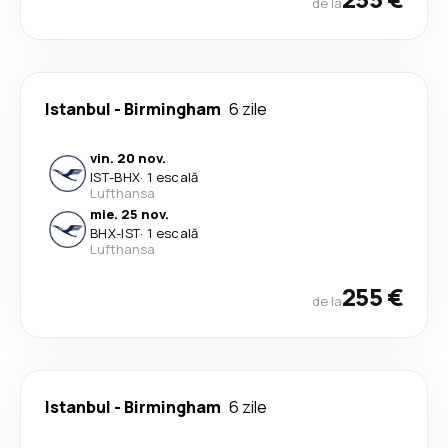
de la
Istanbul
-
Birmingham
6 zile
vin. 20 nov.
IST
-
BHX
·
1 escală
Lufthansa
mie. 25 nov.
BHX
-
IST
·
1 escală
Lufthansa
255 €
de la
Istanbul
-
Birmingham
6 zile