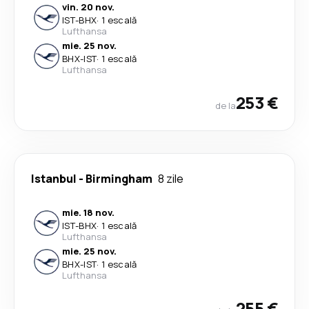
vin. 20 nov.
IST
-
BHX
·
1 escală
Lufthansa
mie. 25 nov.
BHX
-
IST
·
1 escală
Lufthansa
253 €
de la
Istanbul
-
Birmingham
8 zile
mie. 18 nov.
IST
-
BHX
·
1 escală
Lufthansa
mie. 25 nov.
BHX
-
IST
·
1 escală
Lufthansa
255 €