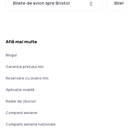
Bilete de avion spre Bristol
Bilete
Află mai multe
Blogul
Garanția prețului mic
Rezervare cu avans mic
Aplicație mobilă
Radar de zboruri
Companii aeriene
Companii aeriene naţionale