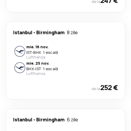
247 €
de la
Istanbul
-
Birmingham
8 zile
mie. 18 nov.
IST
-
BHX
·
1 escală
Lufthansa
mie. 25 nov.
BHX
-
IST
·
1 escală
Lufthansa
252 €
de la
Istanbul
-
Birmingham
6 zile