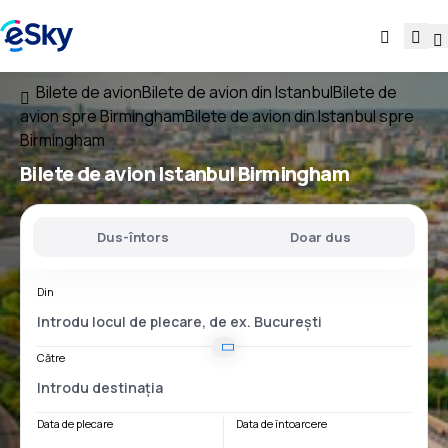
Bilete de avion
Bilete de avion din Istanbul
Bilete de
avion spre Birmingham
Bilete de avion din Istanbul spre
Birmingham
Bilete de avion
Istanbul Birmingham
Dus-întors
Doar dus
Din
Către
Data de plecare
Data de întoarcere