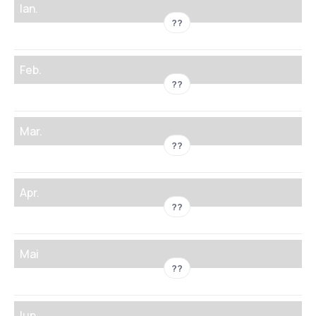
Ian.
??
Feb.
??
Mar.
??
Apr.
??
Mai
??
Iun.